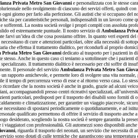
anza Privata Metro San Giovanni
e personalizzata con le stesse cara
uriennale nello svolgimento di ciascuno dei servizi offerti, quindi con n
ni giorno per farlo alla perfezione. Gli autisti che si occupano del no
niche sia per caratteristiche personali, indispensabili in un lavoro come
e sofferenti. La nostra società svolge i propri compiti con assoluta profe
 valido ed estremamente puntuale. Il nostro servizio di
Ambulanza Priva
e farvi un’idea di che cosa possiamo offrire. In quanto veri esperti del se
ecessitano di cure e attenzioni particolari, oltre alla necessità di sottopo
anitaria che effettua il trattamento dialitico, per ricondurli al proprio d
 Privata Metro San Giovanni
dedicato al trasporto per i pazienti in di
te stesso. Anche in questo caso ci teniamo a sottolineare che i pazienti 
pecializzato. Il trattamento dialitico è necessario per chi soffre di insuf
mente. Il personale del servizio
Ambulanza Privata Metro San Giova
un rapporto amichevole, e permette loro di svolgere una vita normale, gra
ile il tempo di percorrenza verso di esse e al ritorno verso casa. Lo stes
mo ricordare che la nostra società è anche in grado, grazie ad alcuni veico
ni, accompagnandoli presso centri ricreativi specializzati, all’università, 
azienti particolari, predisposti per il trasporto dei disabili sono forniti 
riscaldamento e climatizzazione, per garantire un viaggio piacevole, sicuro
e necessitano di spostarsi periodicamente o quotidianamente, e ad istituti
sonale qualificato permettono di offrire il servizio di trasporto anche a
ogo desiderato, scegliendo la nostra società è sempre garantita la presenz
e i viaggiatori con professionalità. Gli automezzi sono disponibili anche 
iovanni
, riguarda il trasporto dei neonati, un servizio che necessita di at
rvizio sono dotati di culle termiche che garantiscono una temperatura cost