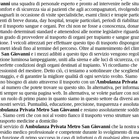
vanni
una squadra di personale esperto e pronto ad intervenire nelle sit
omfort e di sicurezza sia ai pazienti che agli accompagnatori, rivolgendo 
agnarli in occasione di visite specialistiche, esami clinici e terapie parti
nti di breve durata, day hospital, terapie particolari, periodi di riabilita
r il trasporto sangue e organi. Per chi non ne fosse a conoscenza, donare
ttando determinati standard e attenendosi alle norme legislative riguardan
 in grado di provvedere al trasporto di organi per trapianto e sangue gra
ne. I veicoli attrezzati per effettuare questo tipo di trasporto dispongon
metri ideali fino al termine del percorso. Oltre al mantenimento del clim
 San Giovanni
e i mezzi adibiti a questo tipo di servizio vengono regola
alazione luminosa lampeggiante, uniti alla sirena e alle luci di sicurezza, 
erfette condizioni degli organi destinati al trapianto. Vi ricordiamo che i
essionisti del mestiere. Detto ciò, ci teniamo a sottolineare che sceglie
taggio, e di garantire la migliore qualità di ogni servizio svolto. Siamo
no bisogno di aiuto attraverso il trasporto con un’
Ambulanza Privata 
o al numero che potete trovare su questo sito. In alternativa, per inform
atti sempre su questa pagina web. In alternativa, se volete parlare con n
re un ruolo di primo piano in quanto siamo in questo settore da diversi 
i nostri servizi. Puntualità, educazione, precisione, trasparenza e assolut
bulanza Privata Metro San Giovanni
e restano assolutamente soddisf
no. Siamo certi che con noi al vostro fianco il trasporto verso strutture 
trasporto medicine a domicilio
il servizio di
Ambulanza Privata Metro San Giovanni
che la nostra s
 presidio medico professionale e competente durante lo svolgimento di manif
 funzione di primo soccorso in caso di infortuni o di qualsiasi altro gen