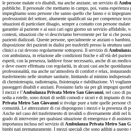
le persone malate e/o disabili, ma anche anziane, un servizio di
Ambul
pubbliche. Il personale che mettiamo in campo, poi, vanta esperienza pl
impieghiamo sono persone che sanno quello che fanno e si impegnano og
professionisti del settore, altamente qualificati sia per competenze tec
situazioni di particolare disagio, sempre a contatto con persone malate 
garantire al paziente e ai suoi cari ogni giorno un servizio affidabile,
contesti, situazioni che vi descriviamo brevemente per far si che possiat
pazienti dializzati. Queste persone, specialmente se anziani o bambini, n
disposizione dei pazienti in dialisi per trasferirli presso la struttura s
clinici a cui devono regolarmente sottoporsi. Il servizio di
Ambulanza
con ambulanza, in relazione alle condizioni fisiche e all’età del pazien
esperti, con la presenza, laddove fosse necessario, anche di un medico s
e deve essere effettuata con regolarità, in alcuni casi anche quotidiana
professionalità, ma anche un’atmosfera di comfort e relax, instaurando 
trasferimento nelle strutture sanitarie, limitando al minimo indispensab
di chemioterapia, radioterapia, fisioterapia e riabilitazione. Vi voglia
passeggeri disabili e anziani. Possiamo farlo sia per gli impegni quotidia
I mezzi e l’
Ambulanza Privata Metro San Giovanni
, nel caso di p
sedia a rotelle, sono dotati di sedili comodi e sicuri e di impianto di 
Privata Metro San Giovanni
si rivolge pure a tutte quelle persone ch
comunità. Le attrezzature di cui dispongono i mezzi e la presenza di per
Anche nel caso del trasferimento di invalidi o diversamente abili nel lu
grado di intervenire per qualsiasi situazione di emergenza e di assister
importanza inclusa nel servizio di
Ambulanza Privata Metro San G
bimbi nati prematuramente. I mezzi speciali che sono adibiti a questo se