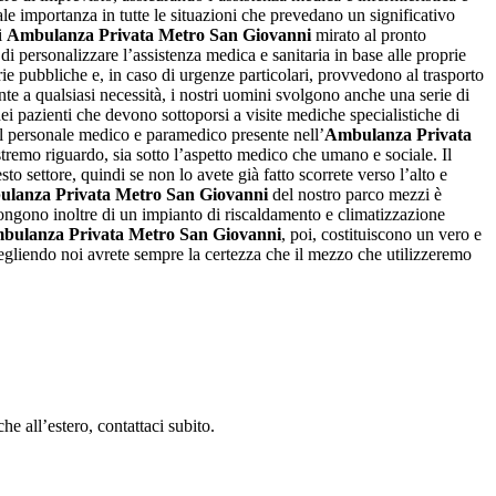
le importanza in tutte le situazioni che prevedano un significativo
di
Ambulanza Privata Metro San Giovanni
mirato al pronto
ti di personalizzare l’assistenza medica e sanitaria in base alle proprie
rie pubbliche e, in caso di urgenze particolari, provvedono al trasporto
nte a qualsiasi necessità, i nostri uomini svolgono anche una serie di
dei pazienti che devono sottoporsi a visite mediche specialistiche di
 del personale medico e paramedico presente nell’
Ambulanza Privata
estremo riguardo, sia sotto l’aspetto medico che umano e sociale. Il
sto settore, quindi se non lo avete già fatto scorrete verso l’alto e
lanza Privata Metro San Giovanni
del nostro parco mezzi è
pongono inoltre di un impianto di riscaldamento e climatizzazione
bulanza Privata Metro San Giovanni
, poi, costituiscono un vero e
cegliendo noi avrete sempre la certezza che il mezzo che utilizzeremo
he all’estero, contattaci subito.