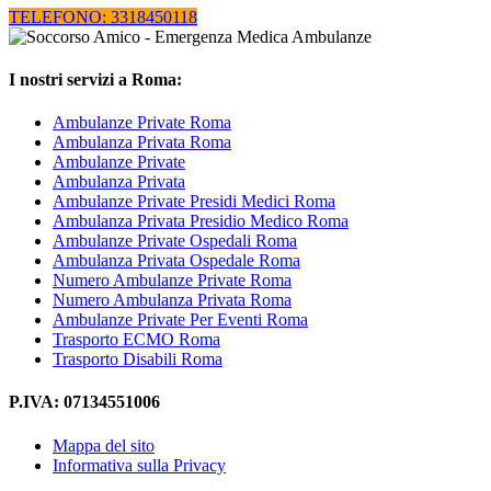
TELEFONO: 3318450118
I nostri servizi a Roma:
Ambulanze Private Roma
Ambulanza Privata Roma
Ambulanze Private
Ambulanza Privata
Ambulanze Private Presidi Medici Roma
Ambulanza Privata Presidio Medico Roma
Ambulanze Private Ospedali Roma
Ambulanza Privata Ospedale Roma
Numero Ambulanze Private Roma
Numero Ambulanza Privata Roma
Ambulanze Private Per Eventi Roma
Trasporto ECMO Roma
Trasporto Disabili Roma
P.IVA: 07134551006
Mappa del sito
Informativa sulla Privacy