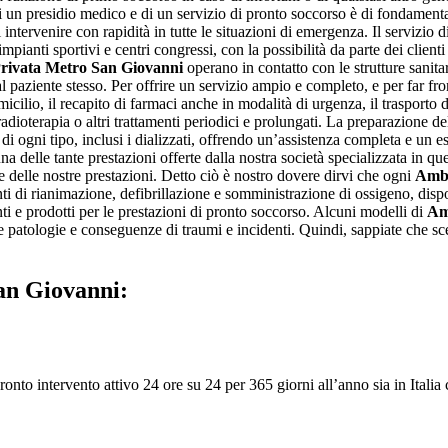
di un presidio medico e di un servizio di pronto soccorso è di fondamenta
di intervenire con rapidità in tutte le situazioni di emergenza. Il servizio 
 impianti sportivi e centri congressi, con la possibilità da parte dei clien
ivata Metro San Giovanni
operano in contatto con le strutture sanita
 paziente stesso. Per offrire un servizio ampio e completo, e per far fro
micilio, il recapito di farmaci anche in modalità di urgenza, il trasporto 
, radioterapia o altri trattamenti periodici e prolungati. La preparazione
 di ogni tipo, inclusi i dializzati, offrendo un’assistenza completa e un 
a delle tante prestazioni offerte dalla nostra società specializzata in que
e delle nostre prestazioni. Detto ciò è nostro dovere dirvi che ogni
Ambu
enti di rianimazione, defibrillazione e somministrazione di ossigeno, dis
ti e prodotti per le prestazioni di pronto soccorso. Alcuni modelli di
Am
e patologie e conseguenze di traumi e incidenti. Quindi, sappiate che s
an Giovanni:
nto intervento attivo 24 ore su 24 per 365 giorni all’anno sia in Italia c