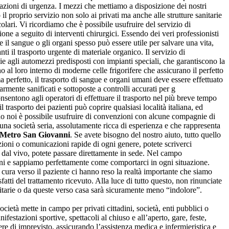
uazioni di urgenza. I mezzi che mettiamo a disposizione dei nostri
il proprio servizio non solo ai privati ma anche alle strutture sanitarie
colari. Vi ricordiamo che è possibile usufruire del servizio di
zione a seguito di interventi chirurgici. Essendo dei veri professionisti
 il sangue o gli organi spesso può essere utile per salvare una vita,
ti il trasporto urgente di materiale organico. Il servizio di
zie agli automezzi predisposti con impianti speciali, che garantiscono la
o al loro interno di moderne celle frigorifere che assicurano il perfetto
a perfetto, il trasporto di sangue e organi umani deve essere effettuato
rmente sanificati e sottoposte a controlli accurati per g
consentono agli operatori di effettuare il trasporto nel più breve tempo
l trasporto dei pazienti può coprire qualsiasi località italiana, ed
ndo noi è possibile usufruire di convenzioni con alcune compagnie di
 una società seria, assolutamente ricca di esperienza e che rappresenta
Metro San Giovanni
. Se avete bisogno del nostro aiuto, tutto quello
azioni o comunicazioni rapide di ogni genere, potete scriverci
oi dal vivo, potete passare direttamente in sede. Nel campo
anni e sappiamo perfettamente come comportarci in ogni situazione.
a cura verso il paziente ci hanno reso la realtà importante che siamo
atti del trattamento ricevuto. Alla luce di tutto questo, non rinunciate
sanitarie o da queste verso casa sarà sicuramente meno “indolore”.
ocietà mette in campo per privati cittadini, società, enti pubblici o
estazioni sportive, spettacoli al chiuso e all’aperto, gare, feste,
ere di imprevisto, assicurando l’assistenza medica e infermieristica e