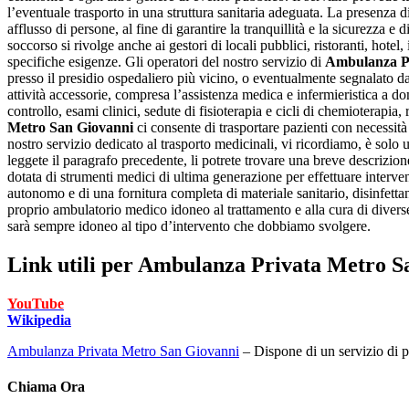
l’eventuale trasporto in una struttura sanitaria adeguata. La presenza 
afflusso di persone, al fine di garantire la tranquillità e la sicurezza e 
soccorso si rivolge anche ai gestori di locali pubblici, ristoranti, hotel,
specifiche esigenze. Gli operatori del nostro servizio di
Ambulanza Pr
presso il presidio ospedaliero più vicino, o eventualmente segnalato dal
attività accessorie, compresa l’assistenza medica e infermieristica a do
controllo, esami clinici, sedute di fisioterapia e cicli di chemioterapia
Metro San Giovanni
ci consente di trasportare pazienti con necessità
nostro servizio dedicato al trasporto medicinali, vi ricordiamo, è solo un
leggete il paragrafo precedente, li potrete trovare una breve descrizion
dotata di strumenti medici di ultima generazione per effettuare interv
autonomo e di una fornitura completa di materiale sanitario, disinfettan
proprio ambulatorio medico idoneo al trattamento e alla cura di divers
sarà sempre idoneo al tipo d’intervento che dobbiamo svolgere.
Link utili per
Ambulanza Privata Metro S
YouTube
Wikipedia
Ambulanza Privata Metro San Giovanni
– Dispone di un servizio di pro
Chiama Ora