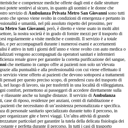
tteristiche e competenze mediche offerte dagli enti e dalle strutture
oi potete sentirvi al sicuro, in quanto gli uomini e le donne che
stro servizio di
Ambulanza Privata Metro San Giovanni
sono tutti
 questo che spesso viene svolto in condizioni di emergenza e pertanto in
ssionalità e umanità, nel più assoluto rispetto del prossimo, per
ta Metro San Giovanni
, però, è diretto e viene usato in molti altri
ttore, la nostra società è in grado di fornire mezzi per il trasporto di
rsi regolarmente a visite mediche e controlli. Il servizio è a totale
omicilio, e per accompagnarli durante i numerosi esami e accertamenti
alisi è attivo in tutti i giorni dell’anno e viene svolto con auto medica o
dializzati vengono accompagnati da operatori sanitari e infermieri
ficienza renale grave per garantire la corretta purificazione del sangue,
nni
che mettiamo in campo offre ai pazienti non solo un’elevata
zie alla puntualità e alla professionalità con cui viene effettuato il
so servizio viene offerto ai pazienti che devono sottoporsi a trattamenti
li pensati per questo preciso scopo, di prendersi cura del trasporto di
nel luogo di lavoro, sia per trasferirli in una località di villeggiatura.
di ogni comfort, permettono ai passeggeri di accedere direttamente sulla
 e rilassante anche su lunghe distanze. Il servizio di
Ambulanza
, case di riposo, residenze per anziani, centri di riabilitazione e
 pazienti che necessitano di un’assistenza personalizzata e specifica.
a di personale sanitario specializzato durante tutto il percorso, in
per organizzare gite e brevi viaggi. Un’altra attività di grande
trezzature particolari per garantire la tutela della delicata fisiologia dei
ante e perfetta durante il percorso. In tutti i casi di trasporto