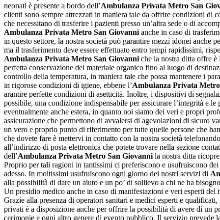
neonati è presente a bordo dell’
Ambulanza Privata Metro San Gio
clienti sono sempre attrezzati in maniera tale da offrire condizioni di c
che necessitano di trasferire i pazienti presso un’altra sede o di accomp
Ambulanza Privata Metro San Giovanni
anche in caso di trasferime
in questo settore, la nostra società può garantire mezzi idonei anche pe
ma il trasferimento deve essere effettuato entro tempi rapidissimi, rispe
Ambulanza Privata Metro San Giovanni
che la nostra ditta offre è
perfetta conservazione del materiale organico fino al luogo di destinazio
controllo della temperatura, in maniera tale che possa mantenere i para
in rigorose condizioni di igiene, ebbene l’
Ambulanza Privata Metro
arantire perfette condizioni di asetticità. Inoltre, i dispositivi di segn
possibile, una condizione indispensabile per assicurare l’integrità e le p
eventualmente anche estera, in quanto noi siamo dei veri e propri prof
assicurazione che permettono di avvalersi di agevolazioni di sicuro van
un vero e proprio punto di riferimento per tutte quelle persone che han
che dovete fare è mettervi in contatto con la nostra società telefonand
all’indirizzo di posta elettronica che potete trovare nella sezione cont
dell’
Ambulanza Privata Metro San Giovanni
la nostra ditta ricop
Proprio per tali ragioni in tantissimi ci preferiscono e usufruiscono de
adesso. In moltissimi usufruiscono ogni giorno dei nostri servizi di
Am
alla possibilità di dare un aiuto e un po’ di sollievo a chi ne ha bisog
Un presidio medico anche in caso di manifestazioni e veri esperti del 
Grazie alla presenza di operatori sanitari e medici esperti e qualificati, 
privati è a disposizione anche per offrire la possibilità di avere di un
cerimonie e ogni altro genere di evento pubblico. Il servizio prevede la