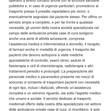
operano a stretto contatto anche con le strutture sanitarie
pubbliche e, in caso di urgenze particolari, provvedono al
trasporto presso il presidio ospedaliero più vicino, o
eventualmente segnalato dal paziente stesso. Per offrire un
servizio ampio e completo, e per far fronte a qualsiasi
necessità, gli uomini della nostra società specializzata nel
campo delle ambulanze private case di cura svolgono
anche una serie di attività accessorie, compresa
l’assistenza medica e infermieristica a domicilio, il recapito
di farmaci anche in modalità di urgenza, il trasporto dei
pazienti che devono sottoporsi a visite mediche
specialistiche di controllo, esami clinici, sedute di
fisioterapia e cicli di chemioterapia, radioterapia o altri
trattamenti periodici e prolungati. La preparazione del
personale medico e paramedico presente nei mezzi di
soccorso ci consente di trasportare pazienti con necessità
di ogni tipo, inclusi i dializzati, offrendo un’assistenza
completa e un estremo riguardo, sia sotto l’aspetto medico
che umano e sociale. Il servizio dedicato al trasporto
medicinali offerto dalla nostra ditta specializzata nel settore
delle ambulanze private case di cura, vi ricordiamo, è solo