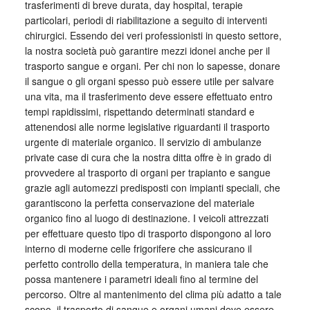
trasferimenti di breve durata, day hospital, terapie
particolari, periodi di riabilitazione a seguito di interventi
chirurgici. Essendo dei veri professionisti in questo settore,
la nostra società può garantire mezzi idonei anche per il
trasporto sangue e organi. Per chi non lo sapesse, donare
il sangue o gli organi spesso può essere utile per salvare
una vita, ma il trasferimento deve essere effettuato entro
tempi rapidissimi, rispettando determinati standard e
attenendosi alle norme legislative riguardanti il trasporto
urgente di materiale organico. Il servizio di ambulanze
private case di cura che la nostra ditta offre è in grado di
provvedere al trasporto di organi per trapianto e sangue
grazie agli automezzi predisposti con impianti speciali, che
garantiscono la perfetta conservazione del materiale
organico fino al luogo di destinazione. I veicoli attrezzati
per effettuare questo tipo di trasporto dispongono al loro
interno di moderne celle frigorifere che assicurano il
perfetto controllo della temperatura, in maniera tale che
possa mantenere i parametri ideali fino al termine del
percorso. Oltre al mantenimento del clima più adatto a tale
scopo, il trasporto di sangue e organi umani deve essere