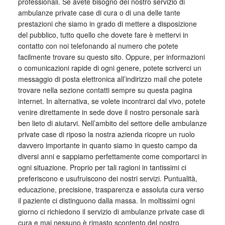
professionali. Se avete bisogno del nostro servizio di
ambulanze private case di cura o di una delle tante
prestazioni che siamo in grado di mettere a disposizione
del pubblico, tutto quello che dovete fare è mettervi in
contatto con noi telefonando al numero che potete
facilmente trovare su questo sito. Oppure, per informazioni
o comunicazioni rapide di ogni genere, potete scriverci un
messaggio di posta elettronica all’indirizzo mail che potete
trovare nella sezione contatti sempre su questa pagina
internet. In alternativa, se volete incontrarci dal vivo, potete
venire direttamente in sede dove il nostro personale sarà
ben lieto di aiutarvi. Nell’ambito del settore delle ambulanze
private case di riposo la nostra azienda ricopre un ruolo
davvero importante in quanto siamo in questo campo da
diversi anni e sappiamo perfettamente come comportarci in
ogni situazione. Proprio per tali ragioni in tantissimi ci
preferiscono e usufruiscono dei nostri servizi. Puntualità,
educazione, precisione, trasparenza e assoluta cura verso
il paziente ci distinguono dalla massa. In moltissimi ogni
giorno ci richiedono il servizio di ambulanze private case di
cura e mai nessuno è rimasto scontento del nostro