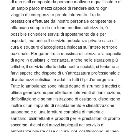
di uno staff composto da persone motivate e qualificate e di
un ampio parco mezzi capace di rendere sicuro ogni
viaggio di emergenza o pronto intervento. Tra le
prestazioni effettuate dal nostro personale competente e
affiancato sempre da un team medico autorizzato, è
possibile richiedere servizi di spostamento da e per
ospedali, ma anche il servizio ambulanze private case di
cura e strutture d’accoglienza dislocati sull’intero territorio
nazionale. Per garantire la massima efficienza e la capacità
di agire in qualsiasi circostanza, anche nelle situazioni più
critiche, il servizio offerto dalla nostra società, ci teniamo a
farvi sapere che dispone di un’attrezzatura professionale e
di automezzi sofisticati e adatti a tutti i tipi d’emergenza.
Tutte le ambulanze sono infatti dotate di strumenti medici di
ultima generazione per effettuare interventi di rianimazione,
defibrillazione e somministrazione di ossigeno, dispongono
inoltre di un impianto di riscaldamento e climatizzazione
autonomo e di una fornitura completa di materiale
sanitario, disinfettanti e prodotti per le prestazioni di pronto
soccorso. Alcuni dei mezzi impiegati nel servizio di
ambulanze private case di cura, poi, costituiscono un vero