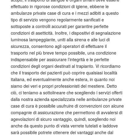
effettuato in rigorose condizioni di igiene, ebbene le
ambulanze private case di cura e i mezzi adibiti a questo
tipo di servizio vengono regolarmente sanificati e
sottoposte a controlli accurati per garantire perfette
condizioni di asetticità. Inoltre, i dispositivi di segnalazione
luminosa lampeggiante, uniti alla sirena e alle luci di
sicurezza, consentono agli operatori di effettuare il
trasporto nel più breve tempo possibile, una condizione
indispensabile per assicurare l’integrità e le perfette
condizioni degli organi destinati al trapianto. Vi ricordiamo
che il trasporto dei pazienti può coprire qualsiasi località
italiana, ed eventualmente anche estera, in quanto noi
siamo dei veri e propri professionisti del mestiere. Detto
ciò, ci teniamo a sottolineare che scegliendo i servizi offerti
dalla nostra azienda specializzata nelle ambulanze private
case di cura è possibile usufruire di convenzioni con alcune
compagnie di assicurazione che permettono di avvalersi di
agevolazioni di sicuro vantaggio, quindi, scegliendo noi
anche da questo punto di vista verrete tutelati e laddove
sarà possibile potrete ottenere dei vantaggi anche dal