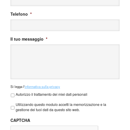
Telefono
*
Il tuo messaggio
*
Si
Si legga l'
informativa sulla privacy
legga
Autorizzo il trattamento dei miei dati personali
l'informativa
sulla
Privacy
*
Utilizzando questo modulo accetti la memorizzazione e la
privacy
*
gestione dei tuoi dati da questo sito web.
CAPTCHA