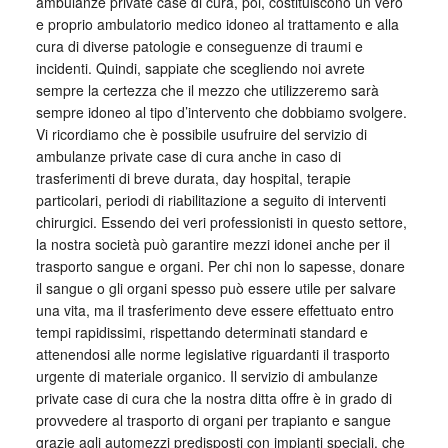
ambulanze private case di cura, poi, costituiscono un vero
e proprio ambulatorio medico idoneo al trattamento e alla
cura di diverse patologie e conseguenze di traumi e
incidenti. Quindi, sappiate che scegliendo noi avrete
sempre la certezza che il mezzo che utilizzeremo sarà
sempre idoneo al tipo d’intervento che dobbiamo svolgere.
Vi ricordiamo che è possibile usufruire del servizio di
ambulanze private case di cura anche in caso di
trasferimenti di breve durata, day hospital, terapie
particolari, periodi di riabilitazione a seguito di interventi
chirurgici. Essendo dei veri professionisti in questo settore,
la nostra società può garantire mezzi idonei anche per il
trasporto sangue e organi. Per chi non lo sapesse, donare
il sangue o gli organi spesso può essere utile per salvare
una vita, ma il trasferimento deve essere effettuato entro
tempi rapidissimi, rispettando determinati standard e
attenendosi alle norme legislative riguardanti il trasporto
urgente di materiale organico. Il servizio di ambulanze
private case di cura che la nostra ditta offre è in grado di
provvedere al trasporto di organi per trapianto e sangue
grazie agli automezzi predisposti con impianti speciali, che