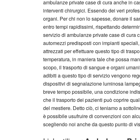
ambulanze private case di cura anche in caso d
interventi chirurgici. Essendo dei veri profe
organi. Per chi non lo sapesse, donare il sa
entro tempi rapidissimi, rispettando determin
servizio di ambulanze private case di cura ch
automezzi predisposti con impianti speciali,
attrezzati per effettuare questo tipo di trasp
temperatura, in maniera tale che possa mante
scopo, il trasporto di sangue e organi umani
adibiti a questo tipo di servizio vengono regol
dispositivi di segnalazione luminosa lampeggia
breve tempo possibile, una condizione indispe
che il trasporto dei pazienti può coprire qua
del mestiere. Detto ciò, ci teniamo a sottoli
è possibile usufruire di convenzioni con al
scegliendo noi anche da questo punto di vist