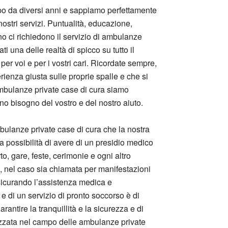
mpo da diversi anni e sappiamo perfettamente
nostri servizi. Puntualità, educazione,
no ci richiedono il servizio di ambulanze
 una delle realtà di spicco su tutto il
a per voi e per i vostri cari. Ricordate sempre,
ienza giusta sulle proprie spalle e che si
ambulanze private case di cura siamo
o bisogno del vostro e del nostro aiuto.
ambulanze private case di cura che la nostra
 la possibilità di avere di un presidio medico
o, gare, feste, cerimonie e ogni altro
, nel caso sia chiamata per manifestazioni
assicurando l’assistenza medica e
 e di un servizio di pronto soccorso è di
rantire la tranquillità e la sicurezza e di
alizzata nel campo delle ambulanze private