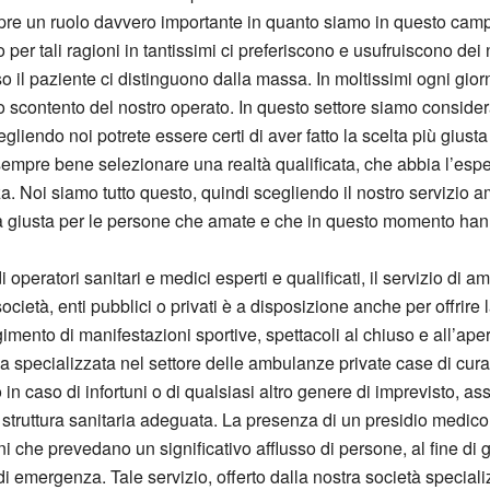
copre un ruolo davvero importante in quanto siamo in questo ca
per tali ragioni in tantissimi ci preferiscono e usufruiscono dei 
o il paziente ci distinguono dalla massa. In moltissimi ogni gior
scontento del nostro operato. In questo settore siamo considerati
cegliendo noi potrete essere certi di aver fatto la scelta più giust
sempre bene selezionare una realtà qualificata, che abbia l’esper
a. Noi siamo tutto questo, quindi scegliendo il nostro servizio 
lta giusta per le persone che amate e che in questo momento hann
peratori sanitari e medici esperti e qualificati, il servizio di 
società, enti pubblici o privati è a disposizione anche per offrire
ento di manifestazioni sportive, spettacoli al chiuso e all’apert
a specializzata nel settore delle ambulanze private case di cura
 in caso di infortuni o di qualsiasi altro genere di imprevisto, 
a struttura sanitaria adeguata. La presenza di un presidio medico
 che prevedano un significativo afflusso di persone, al fine di ga
ni di emergenza. Tale servizio, offerto dalla nostra società speci