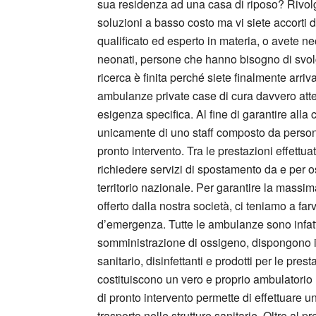
sua residenza ad una casa di riposo? Rivolge
soluzioni a basso costo ma vi siete accorti 
qualificato ed esperto in materia, o avete ne
neonati, persone che hanno bisogno di svolg
ricerca è finita perché siete finalmente arriv
ambulanze private case di cura davvero atten
esigenza specifica. Al fine di garantire alla
unicamente di uno staff composto da person
pronto intervento. Tra le prestazioni effett
richiedere servizi di spostamento da e per os
territorio nazionale. Per garantire la massima
offerto dalla nostra società, ci teniamo a farv
d’emergenza. Tutte le ambulanze sono infatti 
somministrazione di ossigeno, dispongono in
sanitario, disinfettanti e prodotti per le pre
costituiscono un vero e proprio ambulatorio 
di pronto intervento permette di effettuare 
trasporto nelle strutture sanitarie. Oltre al