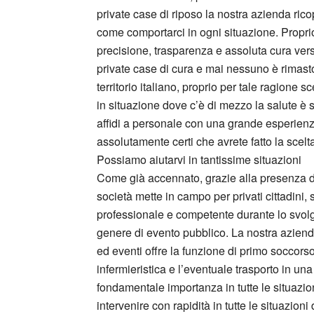
private case di riposo la nostra azienda ri
come comportarci in ogni situazione. Proprio 
precisione, trasparenza e assoluta cura vers
private case di cura e mai nessuno è rimasto 
territorio italiano, proprio per tale ragione s
in situazione dove c’è di mezzo la salute è 
affidi a personale con una grande esperienz
assolutamente certi che avrete fatto la sce
Possiamo aiutarvi in tantissime situazioni
Come già accennato, grazie alla presenza di o
società mette in campo per privati cittadini, 
professionale e competente durante lo svolgim
genere di evento pubblico. La nostra aziend
ed eventi offre la funzione di primo soccorso
infermieristica e l’eventuale trasporto in un
fondamentale importanza in tutte le situazioni
intervenire con rapidità in tutte le situazio