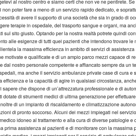
tevi al nostro centro e siamo certi che non ve ne pentirete. Se 
di non poter fare a meno di un servizio rapido dedicato, e soprat
cessità di avere il supporto di una società che sia in grado di oc
ere terapie in ospedale, del trasporto sangue e organi, ma anch
ati sul sito giusto. Optando per la nostra realtà potrete quindi co
to alle esigenze di tutti quei pazienti che intendono trovare le 
 clientela la massima efficienza in ambito di servizi di assistenza
e motivate e qualificate e di un ampio parco mezzi capace di r
uate dal nostro personale competente e affiancato sempre da un 
pedali, ma anche il servizio ambulanze private case di cura e str
 efficienza e la capacità di agire in qualsiasi circostanza, anche n
i sapere che dispone di un’attrezzatura professionale e di automezzi
dotate di strumenti medici di ultima generazione per effettuare i
oltre di un impianto di riscaldamento e climatizzazione autonom
stazioni di pronto soccorso. Alcuni dei mezzi impiegati nel serviz
medico idoneo al trattamento e alla cura di diverse patologie e c
una prima assistenza ai pazienti e di monitorare con la massima p
 presidio medico, i mezzi impiegati per il servizio di ambulanze p