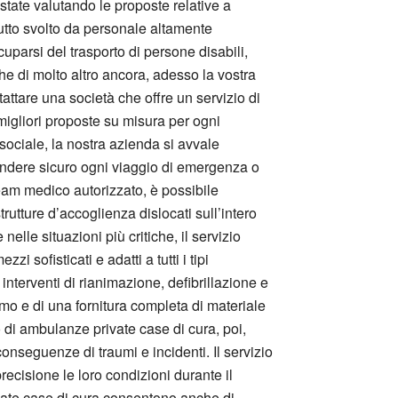
state valutando le proposte relative a
tutto svolto da personale altamente
cuparsi del trasporto di persone disabili,
e di molto altro ancora, adesso la vostra
ntattare una società che offre un servizio di
migliori proposte su misura per ogni
 sociale, la nostra azienda si avvale
endere sicuro ogni viaggio di emergenza o
team medico autorizzato, è possibile
utture d’accoglienza dislocati sull’intero
elle situazioni più critiche, il servizio
 sofisticati e adatti a tutti i tipi
nterventi di rianimazione, defibrillazione e
o e di una fornitura completa di materiale
io di ambulanze private case di cura, poi,
onseguenze di traumi e incidenti. Il servizio
recisione le loro condizioni durante il
rivate case di cura consentono anche di