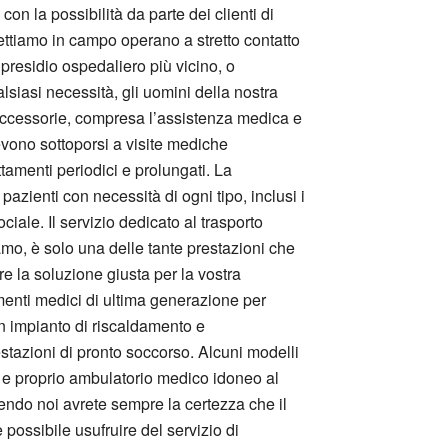
 con la possibilità da parte dei clienti di
ettiamo in campo operano a stretto contatto
 presidio ospedaliero più vicino, o
lsiasi necessità, gli uomini della nostra
 accessorie, compresa l’assistenza medica e
devono sottoporsi a visite mediche
attamenti periodici e prolungati. La
zienti con necessità di ogni tipo, inclusi i
iale. Il servizio dedicato al trasporto
iamo, è solo una delle tante prestazioni che
re la soluzione giusta per la vostra
umenti medici di ultima generazione per
un impianto di riscaldamento e
estazioni di pronto soccorso. Alcuni modelli
o e proprio ambulatorio medico idoneo al
iendo noi avrete sempre la certezza che il
ossibile usufruire del servizio di