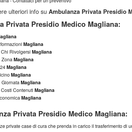
re ulteriori info su
Ambulanza Privata Presidio 
 Privata Presidio Medico Magliana:
agliana
nformazioni
Magliana
 Chi Rivolgersi
Magliana
n Zona
Magliana
H24
Magliana
icino
Magliana
n Giornata
Magliana
 Costi Contenuti
Magliana
 Economica
Magliana
za Privata Presidio Medico Magliana:
e private case di cura che prenda in carico il trasferimento di un