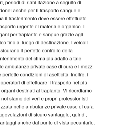
, periodi di riabilitazione a seguito di
 idonei anche per il trasporto sangue e
a il trasferimento deve essere effettuato
rasporto urgente di materiale organico. Il
rgani per trapianto e sangue grazie agli
o fino al luogo di destinazione. I veicoli
sicurano il perfetto controllo della
ntenimento del clima più adatto a tale
 le ambulanze private case di cura e i mezzi
erfette condizioni di asetticità. Inoltre, i
peratori di effettuare il trasporto nel più
organi destinati al trapianto. Vi ricordiamo
 noi siamo dei veri e propri professionisti
alizzata nelle ambulanze private case di cura
gevolazioni di sicuro vantaggio, quindi,
vantaggi anche dal punto di vista pecuniario.