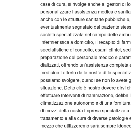
case di cura, si rivolge anche ai gestori di loc
personalizzare l’assistenza medica e sanitar
anche con le strutture sanitarie pubbliche e,
eventualmente segnalato dal paziente stesso.
società specializzata nel campo delle ambul
infermieristica a domicilio, il recapito di f
specialistiche di controllo, esami clinici, sed
preparazione del personale medico e paramedi
dializzati, offrendo un’assistenza completa 
medicinali offerto dalla nostra ditta special
possiamo svolgere, quindi se non lo avete già
situazione. Detto ciò è nostro dovere dirvi 
effettuare interventi di rianimazione, defib
climatizzazione autonomo e di una fornitura c
di mezzi della nostra impresa specializzata
trattamento e alla cura di diverse patologie
mezzo che utilizzeremo sarà sempre idoneo a