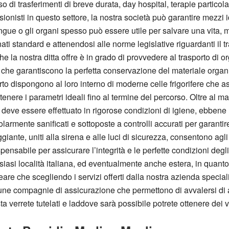
i trasferimenti di breve durata, day hospital, terapie particolari
ssionisti in questo settore, la nostra società può garantire mezzi
ngue o gli organi spesso può essere utile per salvare una vita, m
ati standard e attenendosi alle norme legislative riguardanti il t
e la nostra ditta offre è in grado di provvedere al trasporto di o
 che garantiscono la perfetta conservazione del materiale organic
orto dispongono al loro interno di moderne celle frigorifere che as
nere i parametri ideali fino al termine del percorso. Oltre al ma
 deve essere effettuato in rigorose condizioni di igiene, ebbene
armente sanificati e sottoposte a controlli accurati per garantire p
nte, uniti alla sirena e alle luci di sicurezza, consentono agli o
nsabile per assicurare l’integrità e le perfette condizioni degli 
lsiasi località italiana, ed eventualmente anche estera, in quanto
neare che scegliendo i servizi offerti dalla nostra azienda speci
cune compagnie di assicurazione che permettono di avvalersi di a
a verrete tutelati e laddove sarà possibile potrete ottenere dei 