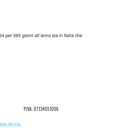
4 per 365 giorni all’anno sia in Italia che
P.IVA: 07134551006
pa del sito