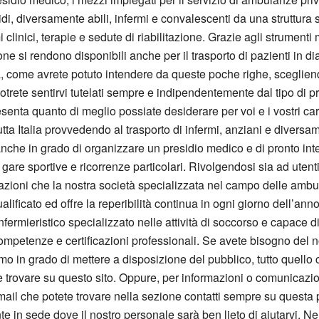
lidi, diversamente abili, infermi e convalescenti da una struttura 
i clinici, terapie e sedute di riabilitazione. Grazie agli strumen
ne si rendono disponibili anche per il trasporto di pazienti in dial
a, come avrete potuto intendere da queste poche righe, scegliend
trete sentirvi tutelati sempre e indipendentemente dal tipo di pr
senta quanto di meglio possiate desiderare per voi e i vostri car
ta Italia provvedendo al trasporto di infermi, anziani e diversame
anche in grado di organizzare un presidio medico e di pronto int
 gare sportive e ricorrenze particolari. Rivolgendosi sia ad utenti
estazioni che la nostra società specializzata nel campo delle amb
ficato ed offre la reperibilità continua in ogni giorno dell’anno, 
ermieristico specializzato nelle attività di soccorso e capace di
petenze e certificazioni professionali. Se avete bisogno del no
mo in grado di mettere a disposizione del pubblico, tutto quello 
 trovare su questo sito. Oppure, per informazioni o comunicazion
mail che potete trovare nella sezione contatti sempre su questa pa
nte in sede dove il nostro personale sarà ben lieto di aiutarvi. N