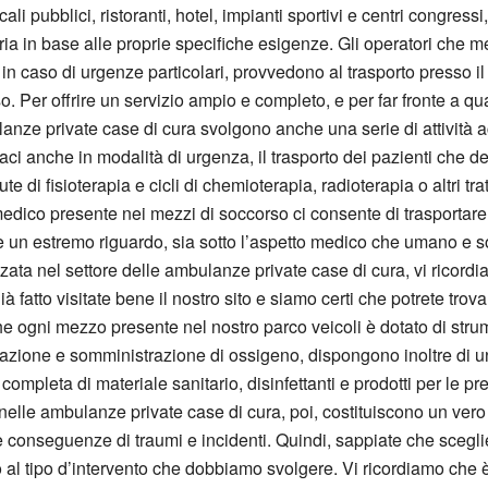
ali pubblici, ristoranti, hotel, impianti sportivi e centri congressi,
ia in base alle proprie specifiche esigenze. Gli operatori che m
 in caso di urgenze particolari, provvedono al trasporto presso il
 Per offrire un servizio ampio e completo, e per far fronte a qua
anze private case di cura svolgono anche una serie di attività
armaci anche in modalità di urgenza, il trasporto dei pazienti che 
ute di fisioterapia e cicli di chemioterapia, radioterapia o altri tr
co presente nei mezzi di soccorso ci consente di trasportare pa
e un estremo riguardo, sia sotto l’aspetto medico che umano e soc
izzata nel settore delle ambulanze private case di cura, vi ricord
 fatto visitate bene il nostro sito e siamo certi che potrete trova
che ogni mezzo presente nel nostro parco veicoli è dotato di str
rillazione e somministrazione di ossigeno, dispongono inoltre di 
ompleta di materiale sanitario, disinfettanti e prodotti per le pr
 nelle ambulanze private case di cura, poi, costituiscono un ver
 e conseguenze di traumi e incidenti. Quindi, sappiate che scegl
l tipo d’intervento che dobbiamo svolgere. Vi ricordiamo che è p