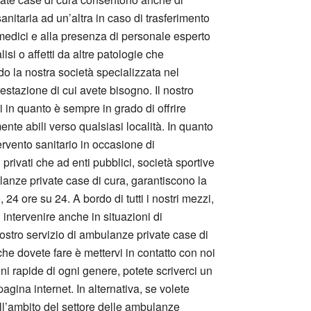
sanitaria ad un’altra in caso di trasferimento
ti medici e alla presenza di personale esperto
isi o affetti da altre patologie che
o la nostra società specializzata nel
estazione di cui avete bisogno. Il nostro
i in quanto è sempre in grado di offrire
nte abili verso qualsiasi località. In quanto
ervento sanitario in occasione di
 privati che ad enti pubblici, società sportive
ulanze private case di cura, garantiscono la
24 ore su 24. A bordo di tutti i nostri mezzi,
 intervenire anche in situazioni di
stro servizio di ambulanze private case di
che dovete fare è mettervi in contatto con noi
i rapide di ogni genere, potete scriverci un
gina internet. In alternativa, se volete
ell’ambito del settore delle ambulanze