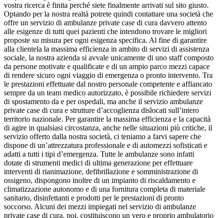
vostra ricerca è finita perché siete finalmente arrivati sul sito giusto.
Optando per la nostra realtà potrete quindi contattare una società che
offre un servizio di ambulanze private case di cura davvero attento
alle esigenze di tutti quei pazienti che intendono trovare le migliori
proposte su misura per ogni esigenza specifica. Al fine di garantire
alla clientela la massima efficienza in ambito di servizi di assistenza
sociale, la nostra azienda si avvale unicamente di uno staff composto
da persone motivate e qualificate e di un ampio parco mezzi capace
di rendere sicuro ogni viaggio di emergenza o pronto intervento. Tra
le prestazioni effettuate dal nostro personale competente e affiancato
sempre da un team medico autorizzato, è possibile richiedere servizi
di spostamento da e per ospedali, ma anche il servizio ambulanze
private case di cura e strutture d’accoglienza dislocati sull’intero
territorio nazionale. Per garantire la massima efficienza e la capacità
di agire in qualsiasi circostanza, anche nelle situazioni più critiche, il
servizio offerto dalla nostra società, ci teniamo a farvi sapere che
dispone di un’attrezzatura professionale e di automezzi sofisticati e
adatti a tutti i tipi d’emergenza. Tutte le ambulanze sono infatti
dotate di strumenti medici di ultima generazione per effettuare
interventi di rianimazione, defibrillazione e somministrazione di
ossigeno, dispongono inoltre di un impianto di riscaldamento e
climatizzazione autonomo e di una fornitura completa di materiale
sanitario, disinfettanti e prodotti per le prestazioni di pronto
soccorso. Alcuni dei mezzi impiegati nel servizio di ambulanze
private case di cura, poi, costituiscono un vero e proprio ambulatorio