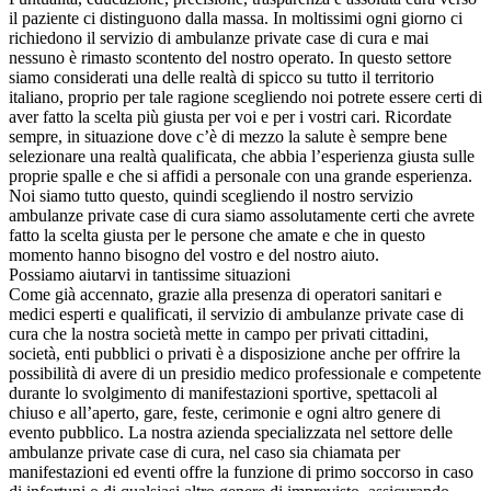
il paziente ci distinguono dalla massa. In moltissimi ogni giorno ci
richiedono il servizio di ambulanze private case di cura e mai
nessuno è rimasto scontento del nostro operato. In questo settore
siamo considerati una delle realtà di spicco su tutto il territorio
italiano, proprio per tale ragione scegliendo noi potrete essere certi di
aver fatto la scelta più giusta per voi e per i vostri cari. Ricordate
sempre, in situazione dove c’è di mezzo la salute è sempre bene
selezionare una realtà qualificata, che abbia l’esperienza giusta sulle
proprie spalle e che si affidi a personale con una grande esperienza.
Noi siamo tutto questo, quindi scegliendo il nostro servizio
ambulanze private case di cura siamo assolutamente certi che avrete
fatto la scelta giusta per le persone che amate e che in questo
momento hanno bisogno del vostro e del nostro aiuto.
Possiamo aiutarvi in tantissime situazioni
Come già accennato, grazie alla presenza di operatori sanitari e
medici esperti e qualificati, il servizio di ambulanze private case di
cura che la nostra società mette in campo per privati cittadini,
società, enti pubblici o privati è a disposizione anche per offrire la
possibilità di avere di un presidio medico professionale e competente
durante lo svolgimento di manifestazioni sportive, spettacoli al
chiuso e all’aperto, gare, feste, cerimonie e ogni altro genere di
evento pubblico. La nostra azienda specializzata nel settore delle
ambulanze private case di cura, nel caso sia chiamata per
manifestazioni ed eventi offre la funzione di primo soccorso in caso