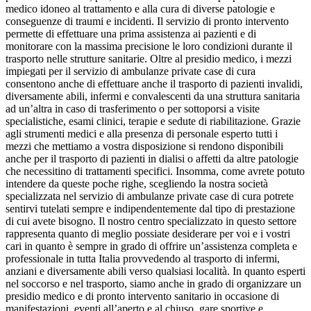
medico idoneo al trattamento e alla cura di diverse patologie e
conseguenze di traumi e incidenti. Il servizio di pronto intervento
permette di effettuare una prima assistenza ai pazienti e di
monitorare con la massima precisione le loro condizioni durante il
trasporto nelle strutture sanitarie. Oltre al presidio medico, i mezzi
impiegati per il servizio di ambulanze private case di cura
consentono anche di effettuare anche il trasporto di pazienti invalidi,
diversamente abili, infermi e convalescenti da una struttura sanitaria
ad un’altra in caso di trasferimento o per sottoporsi a visite
specialistiche, esami clinici, terapie e sedute di riabilitazione. Grazie
agli strumenti medici e alla presenza di personale esperto tutti i
mezzi che mettiamo a vostra disposizione si rendono disponibili
anche per il trasporto di pazienti in dialisi o affetti da altre patologie
che necessitino di trattamenti specifici. Insomma, come avrete potuto
intendere da queste poche righe, scegliendo la nostra società
specializzata nel servizio di ambulanze private case di cura potrete
sentirvi tutelati sempre e indipendentemente dal tipo di prestazione
di cui avete bisogno. Il nostro centro specializzato in questo settore
rappresenta quanto di meglio possiate desiderare per voi e i vostri
cari in quanto è sempre in grado di offrire un’assistenza completa e
professionale in tutta Italia provvedendo al trasporto di infermi,
anziani e diversamente abili verso qualsiasi località. In quanto esperti
nel soccorso e nel trasporto, siamo anche in grado di organizzare un
presidio medico e di pronto intervento sanitario in occasione di
manifestazioni, eventi all’aperto e al chiuso, gare sportive e