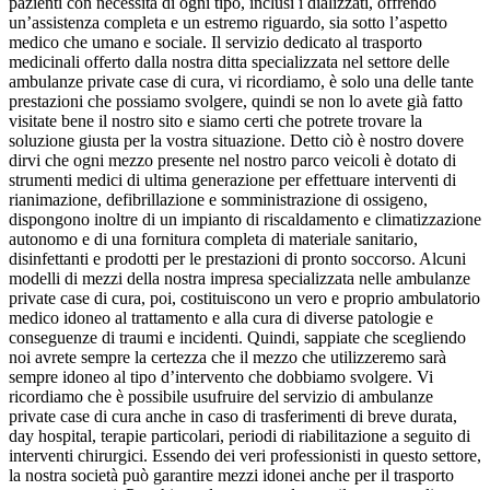
pazienti con necessità di ogni tipo, inclusi i dializzati, offrendo
un’assistenza completa e un estremo riguardo, sia sotto l’aspetto
medico che umano e sociale. Il servizio dedicato al trasporto
medicinali offerto dalla nostra ditta specializzata nel settore delle
ambulanze private case di cura, vi ricordiamo, è solo una delle tante
prestazioni che possiamo svolgere, quindi se non lo avete già fatto
visitate bene il nostro sito e siamo certi che potrete trovare la
soluzione giusta per la vostra situazione. Detto ciò è nostro dovere
dirvi che ogni mezzo presente nel nostro parco veicoli è dotato di
strumenti medici di ultima generazione per effettuare interventi di
rianimazione, defibrillazione e somministrazione di ossigeno,
dispongono inoltre di un impianto di riscaldamento e climatizzazione
autonomo e di una fornitura completa di materiale sanitario,
disinfettanti e prodotti per le prestazioni di pronto soccorso. Alcuni
modelli di mezzi della nostra impresa specializzata nelle ambulanze
private case di cura, poi, costituiscono un vero e proprio ambulatorio
medico idoneo al trattamento e alla cura di diverse patologie e
conseguenze di traumi e incidenti. Quindi, sappiate che scegliendo
noi avrete sempre la certezza che il mezzo che utilizzeremo sarà
sempre idoneo al tipo d’intervento che dobbiamo svolgere. Vi
ricordiamo che è possibile usufruire del servizio di ambulanze
private case di cura anche in caso di trasferimenti di breve durata,
day hospital, terapie particolari, periodi di riabilitazione a seguito di
interventi chirurgici. Essendo dei veri professionisti in questo settore,
la nostra società può garantire mezzi idonei anche per il trasporto