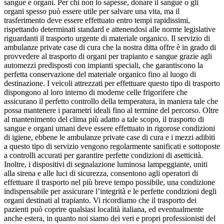
sangue e organi. Per chi non lo sapesse, donare il sangue o gli
organi spesso può essere utile per salvare una vita, ma il
trasferimento deve essere effettuato entro tempi rapidissimi,
rispettando determinati standard e attenendosi alle norme legislative
riguardanti il trasporto urgente di materiale organico. Il servizio di
ambulanze private case di cura che la nostra ditta offre è in grado di
provvedere al trasporto di organi per trapianto e sangue grazie agli
automezzi predisposti con impianti speciali, che garantiscono la
perfetta conservazione del materiale organico fino al luogo di
destinazione. I veicoli attrezzati per effettuare questo tipo di trasporto
dispongono al loro interno di moderne celle frigorifere che
assicurano il perfetto controllo della temperatura, in maniera tale che
possa mantenere i parametri ideali fino al termine del percorso. Oltre
al mantenimento del clima più adatto a tale scopo, il trasporto di
sangue e organi umani deve essere effettuato in rigorose condizioni
di igiene, ebbene le ambulanze private case di cura e i mezzi adibiti
a questo tipo di servizio vengono regolarmente sanificati e sottoposte
a controlli accurati per garantire perfette condizioni di asetticità.
Inoltre, i dispositivi di segnalazione luminosa lampeggiante, uniti
alla sirena e alle luci di sicurezza, consentono agli operatori di
effettuare il trasporto nel più breve tempo possibile, una condizione
indispensabile per assicurare l’integrità e le perfette condizioni degli
organi destinati al trapianto. Vi ricordiamo che il trasporto dei
pazienti può coprire qualsiasi località italiana, ed eventualmente
anche estera, in quanto noi siamo dei veri e propri professionisti del