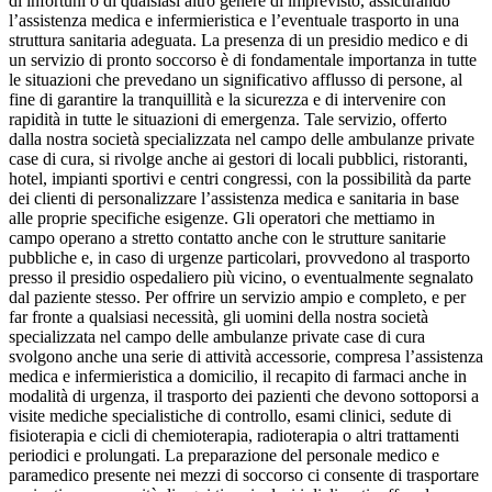
di infortuni o di qualsiasi altro genere di imprevisto, assicurando
l’assistenza medica e infermieristica e l’eventuale trasporto in una
struttura sanitaria adeguata. La presenza di un presidio medico e di
un servizio di pronto soccorso è di fondamentale importanza in tutte
le situazioni che prevedano un significativo afflusso di persone, al
fine di garantire la tranquillità e la sicurezza e di intervenire con
rapidità in tutte le situazioni di emergenza. Tale servizio, offerto
dalla nostra società specializzata nel campo delle ambulanze private
case di cura, si rivolge anche ai gestori di locali pubblici, ristoranti,
hotel, impianti sportivi e centri congressi, con la possibilità da parte
dei clienti di personalizzare l’assistenza medica e sanitaria in base
alle proprie specifiche esigenze. Gli operatori che mettiamo in
campo operano a stretto contatto anche con le strutture sanitarie
pubbliche e, in caso di urgenze particolari, provvedono al trasporto
presso il presidio ospedaliero più vicino, o eventualmente segnalato
dal paziente stesso. Per offrire un servizio ampio e completo, e per
far fronte a qualsiasi necessità, gli uomini della nostra società
specializzata nel campo delle ambulanze private case di cura
svolgono anche una serie di attività accessorie, compresa l’assistenza
medica e infermieristica a domicilio, il recapito di farmaci anche in
modalità di urgenza, il trasporto dei pazienti che devono sottoporsi a
visite mediche specialistiche di controllo, esami clinici, sedute di
fisioterapia e cicli di chemioterapia, radioterapia o altri trattamenti
periodici e prolungati. La preparazione del personale medico e
paramedico presente nei mezzi di soccorso ci consente di trasportare