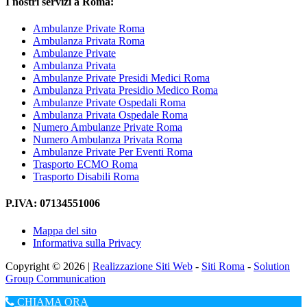
I nostri servizi a Roma:
Ambulanze Private Roma
Ambulanza Privata Roma
Ambulanze Private
Ambulanza Privata
Ambulanze Private Presidi Medici Roma
Ambulanza Privata Presidio Medico Roma
Ambulanze Private Ospedali Roma
Ambulanza Privata Ospedale Roma
Numero Ambulanze Private Roma
Numero Ambulanza Privata Roma
Ambulanze Private Per Eventi Roma
Trasporto ECMO Roma
Trasporto Disabili Roma
P.IVA: 07134551006
Mappa del sito
Informativa sulla Privacy
Copyright © 2026 |
Realizzazione Siti Web
-
Siti Roma
-
Solution
Group Communication
CHIAMA ORA