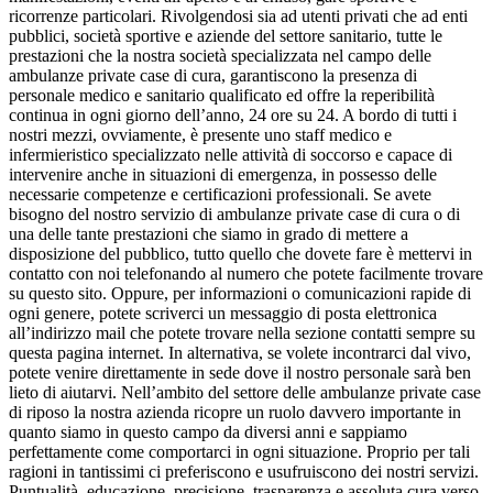
ricorrenze particolari. Rivolgendosi sia ad utenti privati che ad enti
pubblici, società sportive e aziende del settore sanitario, tutte le
prestazioni che la nostra società specializzata nel campo delle
ambulanze private case di cura, garantiscono la presenza di
personale medico e sanitario qualificato ed offre la reperibilità
continua in ogni giorno dell’anno, 24 ore su 24. A bordo di tutti i
nostri mezzi, ovviamente, è presente uno staff medico e
infermieristico specializzato nelle attività di soccorso e capace di
intervenire anche in situazioni di emergenza, in possesso delle
necessarie competenze e certificazioni professionali. Se avete
bisogno del nostro servizio di ambulanze private case di cura o di
una delle tante prestazioni che siamo in grado di mettere a
disposizione del pubblico, tutto quello che dovete fare è mettervi in
contatto con noi telefonando al numero che potete facilmente trovare
su questo sito. Oppure, per informazioni o comunicazioni rapide di
ogni genere, potete scriverci un messaggio di posta elettronica
all’indirizzo mail che potete trovare nella sezione contatti sempre su
questa pagina internet. In alternativa, se volete incontrarci dal vivo,
potete venire direttamente in sede dove il nostro personale sarà ben
lieto di aiutarvi. Nell’ambito del settore delle ambulanze private case
di riposo la nostra azienda ricopre un ruolo davvero importante in
quanto siamo in questo campo da diversi anni e sappiamo
perfettamente come comportarci in ogni situazione. Proprio per tali
ragioni in tantissimi ci preferiscono e usufruiscono dei nostri servizi.
Puntualità, educazione, precisione, trasparenza e assoluta cura verso