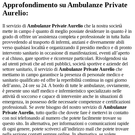
Approfondimento su
Ambulanze Private
Aurelio:
Il servizio di
Ambulanze Private Aurelio
che la nostra società
mette in campo è quanto di meglio possiate desiderare in quanto è in
grado di offrire un’assistenza completa e professionale in tutta Italia
provvedendo al trasporto di infermi, anziani e diversamente abili
verso qualsiasi località e organizzando il presidio medico e di pronto
intervento sanitario in occasione di manifestazioni, eventi all’aperto
e al chiuso, gare sportive e ricorrenze particolari. Rivolgendosi sia
ad utenti privati che ad enti pubblici, società sportive e aziende del
settore sanitario, il servizio di
Ambulanze Private Aurelio
che
mettiamo in campo garantisce la presenza di personale medico e
sanitario qualificato ed offre la reperibilità continua in ogni giorno
dell’anno, 24 ore su 24. A bordo di tutte le ambulanze, ovviamente,
è presente uno staff medico e infermieristico specializzato nelle
attività di soccorso e capace di intervenire anche in situazioni di
emergenza, in possesso delle necessarie competenze e certificazioni
professionali. Se avete bisogno del nostro servizio di
Ambulanze
Private Aurelio
, tutto quello che dovete fare è mettervi in contatto
con noi telefonando al numero che potete facilmente trovare su
questo sito. In alternativa, per informazioni o comunicazioni rapide
di ogni genere, potete scriverci all’indirizzo mail che potete trovare
nella sezione contatti sempre online. In alternativa, se volete