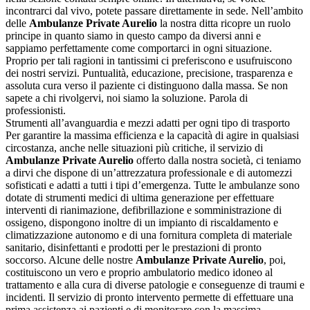
incontrarci dal vivo, potete passare direttamente in sede. Nell’ambito
delle
Ambulanze Private Aurelio
la nostra ditta ricopre un ruolo
principe in quanto siamo in questo campo da diversi anni e
sappiamo perfettamente come comportarci in ogni situazione.
Proprio per tali ragioni in tantissimi ci preferiscono e usufruiscono
dei nostri servizi. Puntualità, educazione, precisione, trasparenza e
assoluta cura verso il paziente ci distinguono dalla massa. Se non
sapete a chi rivolgervi, noi siamo la soluzione. Parola di
professionisti.
Strumenti all’avanguardia e mezzi adatti per ogni tipo di trasporto
Per garantire la massima efficienza e la capacità di agire in qualsiasi
circostanza, anche nelle situazioni più critiche, il servizio di
Ambulanze Private Aurelio
offerto dalla nostra società, ci teniamo
a dirvi che dispone di un’attrezzatura professionale e di automezzi
sofisticati e adatti a tutti i tipi d’emergenza. Tutte le ambulanze sono
dotate di strumenti medici di ultima generazione per effettuare
interventi di rianimazione, defibrillazione e somministrazione di
ossigeno, dispongono inoltre di un impianto di riscaldamento e
climatizzazione autonomo e di una fornitura completa di materiale
sanitario, disinfettanti e prodotti per le prestazioni di pronto
soccorso. Alcune delle nostre
Ambulanze Private Aurelio
, poi,
costituiscono un vero e proprio ambulatorio medico idoneo al
trattamento e alla cura di diverse patologie e conseguenze di traumi e
incidenti. Il servizio di pronto intervento permette di effettuare una
prima assistenza ai pazienti e di monitorare con la massima