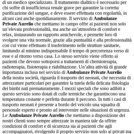
di un medico specializzato. Il trattamento dialitico è necessario per
chi soffre di insufficienza renale grave per garantire la corretta
purificazione del sangue, e deve essere effettuata con regolarità, in
alcuni casi anche quotidianamente. Il servizio di
Ambulanze
Private Aurelio
che mettiamo in campo offre ai pazienti non solo
un’elevata professionalità, ma anche un’atmosfera di comfort e
relax, instaurando un rapporto amichevole, e permette loro di
svolgere una vita normale, grazie alla puntualità e alla professionalità
con cui viene effettuato il trasferimento nelle strutture sanitarie,
limitando al minimo indispensabile il tempo di percorrenza verso di
esse e al ritorno verso casa. Lo stesso servizio viene offerto ai
pazienti che devono sottoporsi a trattamenti di chemioterapia,
radioterapia, fisioterapia e riabilitazione. Un’altra attività di grande
importanza inclusa nel servizio di
Ambulanze Private Aurelio
della nostra società, riguarda il trasporto dei neonati, che necessita di
attrezzature particolari per garantire la tutela della delicata fisiologia
dei bimbi nati prematuramente. I mezzi speciali che sono adibiti a
questo servizio sono dotati di culle termiche che garantiscono una
temperatura costante e perfetta durante il percorso. In tutti i casi di
trasporto neonati è presente a bordo del veicolo una squadra di
personale esperto e pronto ad intervenire nelle situazioni di urgenza.
Le
Ambulanze Private Aurelio
che mettiamo a disposizione dei
nostri clienti sono sempre attrezzate in maniera tale da offrire
condizioni di comfort e di sicurezza sia ai pazienti che agli
accompagnatori, rivolgendo il proprio servizio non solo ai privati ma