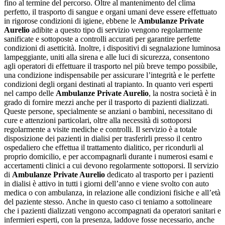
fino al termine del percorso. Oltre al mantenimento del clima
perfetto, il trasporto di sangue e organi umani deve essere effettuato
in rigorose condizioni di igiene, ebbene le
Ambulanze Private
Aurelio
adibite a questo tipo di servizio vengono regolarmente
sanificate e sottoposte a controlli accurati per garantire perfette
condizioni di asetticità. Inoltre, i dispositivi di segnalazione luminosa
lampeggiante, uniti alla sirena e alle luci di sicurezza, consentono
agli operatori di effettuare il trasporto nel più breve tempo possibile,
una condizione indispensabile per assicurare l’integrità e le perfette
condizioni degli organi destinati al trapianto. In quanto veri esperti
nel campo delle
Ambulanze Private Aurelio
, la nostra società è in
grado di fornire mezzi anche per il trasporto di pazienti dializzati.
Queste persone, specialmente se anziani o bambini, necessitano di
cure e attenzioni particolari, oltre alla necessità di sottoporsi
regolarmente a visite mediche e controlli. Il servizio è a totale
disposizione dei pazienti in dialisi per trasferirli presso il centro
ospedaliero che effettua il trattamento dialitico, per ricondurli al
proprio domicilio, e per accompagnarli durante i numerosi esami e
accertamenti clinici a cui devono regolarmente sottoporsi. Il servizio
di
Ambulanze Private Aurelio
dedicato al trasporto per i pazienti
in dialisi è attivo in tutti i giorni dell’anno e viene svolto con auto
medica o con ambulanza, in relazione alle condizioni fisiche e all’età
del paziente stesso. Anche in questo caso ci teniamo a sottolineare
che i pazienti dializzati vengono accompagnati da operatori sanitari e
infermieri esperti, con la presenza, laddove fosse necessario, anche