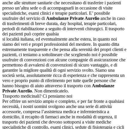
anche alle strutture sanitarie che necessitano di trasferire i pazienti
presso un’altra sede o di accompagnarli in occasione di visite
specialistiche, esami clinici e terapie particolari. E’ possibile
usufruire del servizio di
Ambulanze Private Aurelio
anche in caso
di trasferimenti di breve durata, day hospital, terapie particolari,
periodi di riabilitazione a seguito di interventi chirurgici. Il trasporto
dei pazienti può coprire qualsia
si località italiana, ed eventualmente anche estera, in quanto noi
siamo dei veri e propri professionisti del mestiere. In quanto ditta
estremamente trasparente e che pensa alla serenità dei propri clienti e
pazienti, ci teniamo a sottolineare che scegliendo noi è possibile
usufruire di convenzioni con alcune compagnie di assicurazione che
permettono di avvalersi di convenzioni di sicuro vantaggio, e di
garantire la migliore qualità di ogni servizio svolto. Siamo una
società seria, assolutamente ricca di esperienza e che rappresenta un
vero e proprio punto di riferimento per tutte quelle persone che
hanno bisogno di aiuto attraverso il trasporto con
Ambulanze
Private Aurelio
. Non dimenticatelo.
Trasporto medicinali? Ci pensiamo noi
Per offrire un servizio ampio e completo, e per far fronte a qualsiasi
necessità, i nostri uomini svolgono anche una serie di attività
accessorie, compresa l’assistenza medica e infermieristica a
domicilio, il recapito di farmaci anche in modalità di urgenza, il
trasporto dei pazienti che devono sottoporsi a visite mediche
specialistiche di controllo, esami clinici, sedute di fisioterapia e cicli