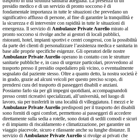
trasporto in una struttura sanitaria adeguata. La presenza di un
presidio medico e di un servizio di pronto soccorso è di
fondamentale importanza in tutte le situazioni che prevedano un
significativo afflusso di persone, al fine di garantire la tranquillità e
la sicurezza e di intervenire con rapidità in tutte le situazioni di
emergenza. Il servizio di
Ambulanze Private Aurelio
mirato al
pronto soccorso si rivolge anche ai gestori di locali pubblici,
ristoranti, hotel, impianti sportivi e centri congressi, con la possibilità
da parte dei clienti di personalizzare l’assistenza medica e sanitaria in
base alle proprie specifiche esigenze. Gli operatori delle nostre
Ambulanze Private Aurelio
operano in contatto con le strutture
sanitarie pubbliche e, in caso di urgenze particolari, provvedono al
trasporto presso il presidio ospedaliero più vicino, o eventualmente
segnalato dal paziente stesso. Oltre a quanto detto, la nostra società è
in grado, grazie ad alcuni veicoli per questo preciso scopo, di
prendersi cura del trasporto di passeggeri disabili e anziani.
Possiamo farlo sia per gli impegni quotidiani, accompagnandoli
presso centri ricreativi specializzati, all’università, nel luogo di
lavoro, sia per trasferirli in una località di villeggiatura. I mezzi e le
Ambulanze Private Aurelio
predisposti per il trasporto dei disabili
sono forniti di ogni comfort, permettono ai passeggeri di accedere
direttamente sulla sedia a rotelle, sono dotati di sedili comodi e sicuri
e di impianto di riscaldamento e climatizzazione, per garantire un
viaggio piacevole, sicuro e rilassante anche su lunghe distanze. Il
servizio di
Ambulanze Private Aurelio
si rivolge ai privati che