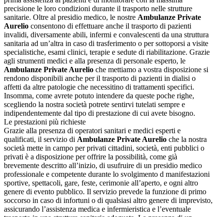
precisione le loro condizioni durante il trasporto nelle strutture
sanitarie. Oltre al presidio medico, le nostre
Ambulanze Private
Aurelio
consentono di effettuare anche il trasporto di pazienti
invalidi, diversamente abili, infermi e convalescenti da una struttura
sanitaria ad un’altra in caso di trasferimento o per sottoporsi a visite
specialistiche, esami clinici, terapie e sedute di riabilitazione. Grazie
agli strumenti medici e alla presenza di personale esperto, le
Ambulanze Private Aurelio
che mettiamo a vostra disposizione si
rendono disponibili anche per il trasporto di pazienti in dialisi o
affetti da altre patologie che necessitino di trattamenti specifici.
Insomma, come avrete potuto intendere da queste poche righe,
scegliendo la nostra società potrete sentirvi tutelati sempre e
indipendentemente dal tipo di prestazione di cui avete bisogno.
Le prestazioni più richieste
Grazie alla presenza di operatori sanitari e medici esperti e
qualificati, il servizio di
Ambulanze Private Aurelio
che la nostra
società mette in campo per privati cittadini, società, enti pubblici o
privati è a disposizione per offrire la possibilità, come già
brevemente descritto all’inizio, di usufruire di un presidio medico
professionale e competente durante lo svolgimento d manifestazioni
sportive, spettacoli, gare, feste, cerimonie all’aperto, e ogni altro
genere di evento pubblico. Il servizio prevede la funzione di primo
soccorso in caso di infortuni o di qualsiasi altro genere di imprevisto,
assicurando l’assistenza medica e infermieristica e l’eventuale