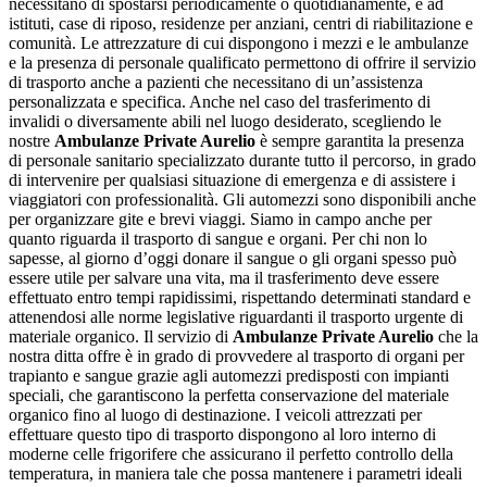
necessitano di spostarsi periodicamente o quotidianamente, e ad
istituti, case di riposo, residenze per anziani, centri di riabilitazione e
comunità. Le attrezzature di cui dispongono i mezzi e le ambulanze
e la presenza di personale qualificato permettono di offrire il servizio
di trasporto anche a pazienti che necessitano di un’assistenza
personalizzata e specifica. Anche nel caso del trasferimento di
invalidi o diversamente abili nel luogo desiderato, scegliendo le
nostre
Ambulanze Private Aurelio
è sempre garantita la presenza
di personale sanitario specializzato durante tutto il percorso, in grado
di intervenire per qualsiasi situazione di emergenza e di assistere i
viaggiatori con professionalità. Gli automezzi sono disponibili anche
per organizzare gite e brevi viaggi. Siamo in campo anche per
quanto riguarda il trasporto di sangue e organi. Per chi non lo
sapesse, al giorno d’oggi donare il sangue o gli organi spesso può
essere utile per salvare una vita, ma il trasferimento deve essere
effettuato entro tempi rapidissimi, rispettando determinati standard e
attenendosi alle norme legislative riguardanti il trasporto urgente di
materiale organico. Il servizio di
Ambulanze Private Aurelio
che la
nostra ditta offre è in grado di provvedere al trasporto di organi per
trapianto e sangue grazie agli automezzi predisposti con impianti
speciali, che garantiscono la perfetta conservazione del materiale
organico fino al luogo di destinazione. I veicoli attrezzati per
effettuare questo tipo di trasporto dispongono al loro interno di
moderne celle frigorifere che assicurano il perfetto controllo della
temperatura, in maniera tale che possa mantenere i parametri ideali