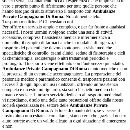
società seria, assolutamente ricca di esperienza e che rappresenta un
vero e proprio punto di riferimento per tutte quelle persone che
hanno bisogno di aiuto attraverso il trasporto con
Ambulanze
Private Campagnano Di Roma
. Non dimenticatelo.
Trasporto medicinali? Ci pensiamo noi
Per offrire un servizio ampio e completo, e per far fronte a qualsiasi
necessità, i nostri uomini svolgono anche una serie di attività
accessorie, compresa l’assistenza medica e infermieristica a
domicilio, il recapito di farmaci anche in modalità di urgenza, il
trasporto dei pazienti che devono sottoporsi a visite mediche
specialistiche di controllo, esami clinici, sedute di fisioterapia e cicli
di chemioterapia, radioterapia o altri trattamenti periodici e
prolungati. Il trasporto viene effettuato con l’automezzo più adatto,
Ambulanze Private Campagnano Di Roma
o auto mediche e con
la presenza di un eventuale accompagnatore. La preparazione del
personale medico e paramedico consente di trasportare pazienti con
necessità di ogni tipo, inclusi i dializzati, offrendo un’assistenza
completa e un estremo riguardo, sia sotto l’aspetto medico che
umano e sociale. Il nostro servizio dedicato al trasporto medicinali,
vi ricordiamo, è solo una delle tante prestazioni offerte dalla nostra
società specializzata nel settore delle
Ambulanze Private
Campagnano Di Roma
. Alla luce di quanto detto, se vi serve il
nostro aiuto non esitate a contattarci, siamo certi che grazie al nostro
aiuto potrete avere un valido alleato in ogni situazione di emergenza
e non.