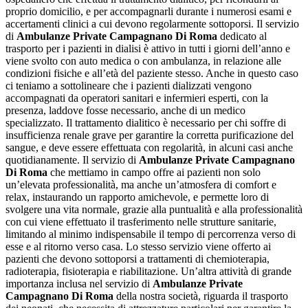
proprio domicilio, e per accompagnarli durante i numerosi esami e
accertamenti clinici a cui devono regolarmente sottoporsi. Il servizio
di
Ambulanze Private Campagnano Di Roma
dedicato al
trasporto per i pazienti in dialisi è attivo in tutti i giorni dell’anno e
viene svolto con auto medica o con ambulanza, in relazione alle
condizioni fisiche e all’età del paziente stesso. Anche in questo caso
ci teniamo a sottolineare che i pazienti dializzati vengono
accompagnati da operatori sanitari e infermieri esperti, con la
presenza, laddove fosse necessario, anche di un medico
specializzato. Il trattamento dialitico è necessario per chi soffre di
insufficienza renale grave per garantire la corretta purificazione del
sangue, e deve essere effettuata con regolarità, in alcuni casi anche
quotidianamente. Il servizio di
Ambulanze Private Campagnano
Di Roma
che mettiamo in campo offre ai pazienti non solo
un’elevata professionalità, ma anche un’atmosfera di comfort e
relax, instaurando un rapporto amichevole, e permette loro di
svolgere una vita normale, grazie alla puntualità e alla professionalità
con cui viene effettuato il trasferimento nelle strutture sanitarie,
limitando al minimo indispensabile il tempo di percorrenza verso di
esse e al ritorno verso casa. Lo stesso servizio viene offerto ai
pazienti che devono sottoporsi a trattamenti di chemioterapia,
radioterapia, fisioterapia e riabilitazione. Un’altra attività di grande
importanza inclusa nel servizio di
Ambulanze Private
Campagnano Di Roma
della nostra società, riguarda il trasporto