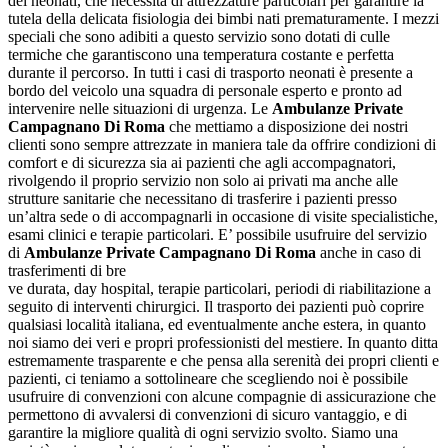
dei neonati, che necessita di attrezzature particolari per garantire la
tutela della delicata fisiologia dei bimbi nati prematuramente. I mezzi
speciali che sono adibiti a questo servizio sono dotati di culle
termiche che garantiscono una temperatura costante e perfetta
durante il percorso. In tutti i casi di trasporto neonati è presente a
bordo del veicolo una squadra di personale esperto e pronto ad
intervenire nelle situazioni di urgenza. Le
Ambulanze Private
Campagnano Di Roma
che mettiamo a disposizione dei nostri
clienti sono sempre attrezzate in maniera tale da offrire condizioni di
comfort e di sicurezza sia ai pazienti che agli accompagnatori,
rivolgendo il proprio servizio non solo ai privati ma anche alle
strutture sanitarie che necessitano di trasferire i pazienti presso
un’altra sede o di accompagnarli in occasione di visite specialistiche,
esami clinici e terapie particolari. E’ possibile usufruire del servizio
di
Ambulanze Private Campagnano Di Roma
anche in caso di
trasferimenti di bre
ve durata, day hospital, terapie particolari, periodi di riabilitazione a
seguito di interventi chirurgici. Il trasporto dei pazienti può coprire
qualsiasi località italiana, ed eventualmente anche estera, in quanto
noi siamo dei veri e propri professionisti del mestiere. In quanto ditta
estremamente trasparente e che pensa alla serenità dei propri clienti e
pazienti, ci teniamo a sottolineare che scegliendo noi è possibile
usufruire di convenzioni con alcune compagnie di assicurazione che
permettono di avvalersi di convenzioni di sicuro vantaggio, e di
garantire la migliore qualità di ogni servizio svolto. Siamo una