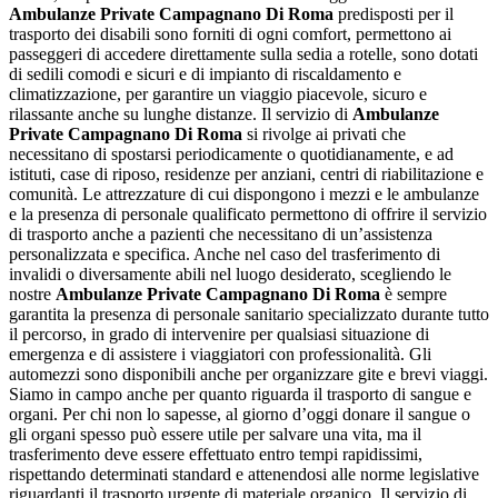
Ambulanze Private Campagnano Di Roma
predisposti per il
trasporto dei disabili sono forniti di ogni comfort, permettono ai
passeggeri di accedere direttamente sulla sedia a rotelle, sono dotati
di sedili comodi e sicuri e di impianto di riscaldamento e
climatizzazione, per garantire un viaggio piacevole, sicuro e
rilassante anche su lunghe distanze. Il servizio di
Ambulanze
Private Campagnano Di Roma
si rivolge ai privati che
necessitano di spostarsi periodicamente o quotidianamente, e ad
istituti, case di riposo, residenze per anziani, centri di riabilitazione e
comunità. Le attrezzature di cui dispongono i mezzi e le ambulanze
e la presenza di personale qualificato permettono di offrire il servizio
di trasporto anche a pazienti che necessitano di un’assistenza
personalizzata e specifica. Anche nel caso del trasferimento di
invalidi o diversamente abili nel luogo desiderato, scegliendo le
nostre
Ambulanze Private Campagnano Di Roma
è sempre
garantita la presenza di personale sanitario specializzato durante tutto
il percorso, in grado di intervenire per qualsiasi situazione di
emergenza e di assistere i viaggiatori con professionalità. Gli
automezzi sono disponibili anche per organizzare gite e brevi viaggi.
Siamo in campo anche per quanto riguarda il trasporto di sangue e
organi. Per chi non lo sapesse, al giorno d’oggi donare il sangue o
gli organi spesso può essere utile per salvare una vita, ma il
trasferimento deve essere effettuato entro tempi rapidissimi,
rispettando determinati standard e attenendosi alle norme legislative
riguardanti il trasporto urgente di materiale organico. Il servizio di