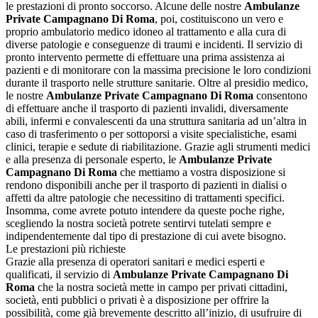
le prestazioni di pronto soccorso. Alcune delle nostre
Ambulanze
Private Campagnano Di Roma
, poi, costituiscono un vero e
proprio ambulatorio medico idoneo al trattamento e alla cura di
diverse patologie e conseguenze di traumi e incidenti. Il servizio di
pronto intervento permette di effettuare una prima assistenza ai
pazienti e di monitorare con la massima precisione le loro condizioni
durante il trasporto nelle strutture sanitarie. Oltre al presidio medico,
le nostre
Ambulanze Private Campagnano Di Roma
consentono
di effettuare anche il trasporto di pazienti invalidi, diversamente
abili, infermi e convalescenti da una struttura sanitaria ad un’altra in
caso di trasferimento o per sottoporsi a visite specialistiche, esami
clinici, terapie e sedute di riabilitazione. Grazie agli strumenti medici
e alla presenza di personale esperto, le
Ambulanze Private
Campagnano Di Roma
che mettiamo a vostra disposizione si
rendono disponibili anche per il trasporto di pazienti in dialisi o
affetti da altre patologie che necessitino di trattamenti specifici.
Insomma, come avrete potuto intendere da queste poche righe,
scegliendo la nostra società potrete sentirvi tutelati sempre e
indipendentemente dal tipo di prestazione di cui avete bisogno.
Le prestazioni più richieste
Grazie alla presenza di operatori sanitari e medici esperti e
qualificati, il servizio di
Ambulanze Private Campagnano Di
Roma
che la nostra società mette in campo per privati cittadini,
società, enti pubblici o privati è a disposizione per offrire la
possibilità, come già brevemente descritto all’inizio, di usufruire di