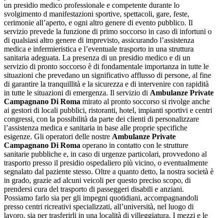
un presidio medico professionale e competente durante lo
svolgimento d manifestazioni sportive, spettacoli, gare, feste,
cerimonie all’aperto, e ogni altro genere di evento pubblico. Il
servizio prevede la funzione di primo soccorso in caso di infortuni o
di qualsiasi altro genere di imprevisto, assicurando l’assistenza
medica e infermieristica e l’eventuale trasporto in una struttura
sanitaria adeguata. La presenza di un presidio medico e di un
servizio di pronto soccorso è di fondamentale importanza in tutte le
situazioni che prevedano un significativo afflusso di persone, al fine
di garantire la tranquillità e la sicurezza e di intervenire con rapidità
in tutte le situazioni di emergenza. Il servizio di
Ambulanze Private
Campagnano Di Roma
mirato al pronto soccorso si rivolge anche
ai gestori di locali pubblici, ristoranti, hotel, impianti sportivi e centri
congressi, con la possibilità da parte dei clienti di personalizzare
l’assistenza medica e sanitaria in base alle proprie specifiche
esigenze. Gli operatori delle nostre
Ambulanze Private
Campagnano Di Roma
operano in contatto con le strutture
sanitarie pubbliche e, in caso di urgenze particolari, provvedono al
trasporto presso il presidio ospedaliero più vicino, o eventualmente
segnalato dal paziente stesso. Oltre a quanto detto, la nostra società è
in grado, grazie ad alcuni veicoli per questo preciso scopo, di
prendersi cura del trasporto di passeggeri disabili e anziani.
Possiamo farlo sia per gli impegni quotidiani, accompagnandoli
presso centri ricreativi specializzati, all’università, nel luogo di
lavoro, sia per trasferirli in una località di villeggiatura. I mezzi e le