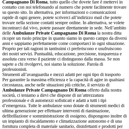
Campagnano Di Roma
, tutto quello che dovete fare è mettervi in
contatto con noi telefonando al numero che potete facilmente trovare
su questo sito. In alternativa, per informazioni o comunicazioni
rapide di ogni genere, potete scriverci all’indirizzo mail che potete
trovare nella sezione contatti sempre online. In alternativa, se volete
incontrarci dal vivo, potete passare direttamente in sede. Nell’ambito
delle
Ambulanze Private Campagnano Di Roma
la nostra ditta
ricopre un ruolo principe in quanto siamo in questo campo da diversi
anni e sappiamo perfettamente come comportarci in ogni situazione.
Proprio per tali ragioni in tantissimi ci preferiscono e usufruiscono
dei nostri servizi. Puntualità, educazione, precisione, trasparenza e
assoluta cura verso il paziente ci distinguono dalla massa. Se non
sapete a chi rivolgervi, noi siamo la soluzione. Parola di
professionisti.
Strumenti all’avanguardia e mezzi adatti per ogni tipo di trasporto
Per garantire la massima efficienza e la capacità di agire in qualsiasi
circostanza, anche nelle situazioni più critiche, il servizio di
Ambulanze Private Campagnano Di Roma
offerto dalla nostra
società, ci teniamo a dirvi che dispone di un’attrezzatura
professionale e di automezzi sofisticati e adatti a tutti i tipi
d’emergenza. Tutte le ambulanze sono dotate di strumenti medici di
ultima generazione per effettuare interventi di rianimazione,
defibrillazione e somministrazione di ossigeno, dispongono inoltre di
un impianto di riscaldamento e climatizzazione autonomo e di una
fornitura completa di materiale sanitario, disinfettanti e prodotti per