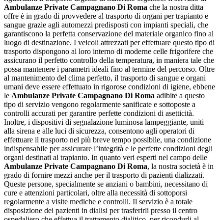
Ambulanze Private Campagnano Di Roma
che la nostra ditta
offre è in grado di provvedere al trasporto di organi per trapianto e
sangue grazie agli automezzi predisposti con impianti speciali, che
garantiscono la perfetta conservazione del materiale organico fino al
luogo di destinazione. I veicoli attrezzati per effettuare questo tipo di
trasporto dispongono al loro interno di moderne celle frigorifere che
assicurano il perfetto controllo della temperatura, in maniera tale che
possa mantenere i parametri ideali fino al termine del percorso. Oltre
al mantenimento del clima perfetto, il trasporto di sangue e organi
umani deve essere effettuato in rigorose condizioni di igiene, ebbene
le
Ambulanze Private Campagnano Di Roma
adibite a questo
tipo di servizio vengono regolarmente sanificate e sottoposte a
controlli accurati per garantire perfette condizioni di asetticità.
Inoltre, i dispositivi di segnalazione luminosa lampeggiante, uniti
alla sirena e alle luci di sicurezza, consentono agli operatori di
effettuare il trasporto nel più breve tempo possibile, una condizione
indispensabile per assicurare l’integrità e le perfette condizioni degli
organi destinati al trapianto. In quanto veri esperti nel campo delle
Ambulanze Private Campagnano Di Roma
, la nostra società è in
grado di fornire mezzi anche per il trasporto di pazienti dializzati.
Queste persone, specialmente se anziani o bambini, necessitano di
cure e attenzioni particolari, oltre alla necessità di sottoporsi
regolarmente a visite mediche e controlli. Il servizio è a totale
disposizione dei pazienti in dialisi per trasferirli presso il centro
ospedaliero che effettua il trattamento dialitico, per ricondurli al