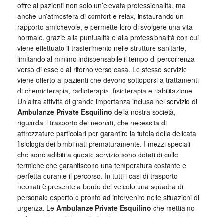
offre ai pazienti non solo un’elevata professionalità, ma
anche un’atmosfera di comfort e relax, instaurando un
rapporto amichevole, e permette loro di svolgere una vita
normale, grazie alla puntualità e alla professionalità con cui
viene effettuato il trasferimento nelle strutture sanitarie,
limitando al minimo indispensabile il tempo di percorrenza
verso di esse e al ritorno verso casa. Lo stesso servizio
viene offerto ai pazienti che devono sottoporsi a trattamenti
di chemioterapia, radioterapia, fisioterapia e riabilitazione.
Un’altra attività di grande importanza inclusa nel servizio di
Ambulanze Private Esquilino
della nostra società,
riguarda il trasporto dei neonati, che necessita di
attrezzature particolari per garantire la tutela della delicata
fisiologia dei bimbi nati prematuramente. I mezzi speciali
che sono adibiti a questo servizio sono dotati di culle
termiche che garantiscono una temperatura costante e
perfetta durante il percorso. In tutti i casi di trasporto
neonati è presente a bordo del veicolo una squadra di
personale esperto e pronto ad intervenire nelle situazioni di
urgenza. Le
Ambulanze Private Esquilino
che mettiamo