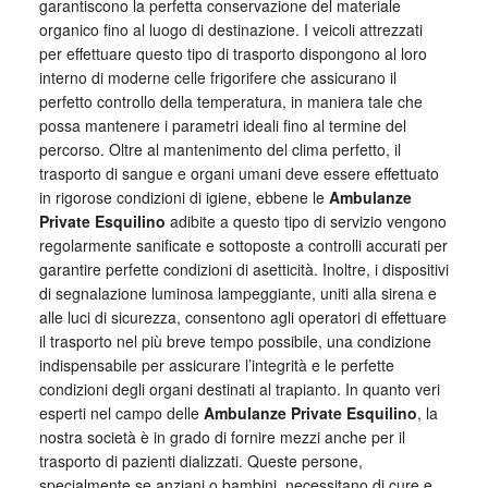
garantiscono la perfetta conservazione del materiale
organico fino al luogo di destinazione. I veicoli attrezzati
per effettuare questo tipo di trasporto dispongono al loro
interno di moderne celle frigorifere che assicurano il
perfetto controllo della temperatura, in maniera tale che
possa mantenere i parametri ideali fino al termine del
percorso. Oltre al mantenimento del clima perfetto, il
trasporto di sangue e organi umani deve essere effettuato
in rigorose condizioni di igiene, ebbene le
Ambulanze
Private Esquilino
adibite a questo tipo di servizio vengono
regolarmente sanificate e sottoposte a controlli accurati per
garantire perfette condizioni di asetticità. Inoltre, i dispositivi
di segnalazione luminosa lampeggiante, uniti alla sirena e
alle luci di sicurezza, consentono agli operatori di effettuare
il trasporto nel più breve tempo possibile, una condizione
indispensabile per assicurare l’integrità e le perfette
condizioni degli organi destinati al trapianto. In quanto veri
esperti nel campo delle
Ambulanze Private Esquilino
, la
nostra società è in grado di fornire mezzi anche per il
trasporto di pazienti dializzati. Queste persone,
specialmente se anziani o bambini, necessitano di cure e