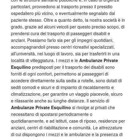
particolari, provvedono al trasporto presso il presidio
ospedaliero più vicino, o eventualmente segnalato dal
paziente stesso. Oltre a quanto detto, la nostra società è in
grado, grazie ad alcuni veicoli per questo preciso scopo, di
prendersi cura del trasporto di passeggeri disabili e
anziani. Possiamo farlo sia per gli impegni quotidiani,
accompagnandoli presso centri ricreativi specializzati,
all’università, nel luogo di lavoro, sia per trasferirli in una
località di villeggiatura. I mezzi e le
Ambulanze Private
Esquilino
predisposti per il trasporto dei disabili sono
forniti di ogni comfort, permettono ai passeggeri di
accedere direttamente sulla sedia a rotelle, sono dotati di
sedili comodi e sicuri e di impianto di riscaldamento e
climatizzazione, per garantire un viaggio piacevole, sicuro
e rilassante anche su lunghe distanze. Il servizio di
Ambulanze Private Esquilino
si rivolge ai privati che
necessitano di spostarsi periodicamente o
quotidianamente, e ad istituti, case di riposo, residenze per
anziani, centri di riabilitazione e comunità. Le attrezzature
di cui dispongono i mezzi e le ambulanze e la presenza di