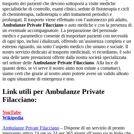
trasporto dei pazienti che devono sottoporsi a visite mediche
specialistiche di controllo, esami clinici, sedute di fisioterapia e cicli
di chemioterapia, radioterapia o altri trattamenti periodici e
prolungati. Il trasporto viene effettuato con l’automezzo più adatto,
Ambulanze Private Filacciano
o auto mediche e con la presenza di
un eventuale accompagnatore. La preparazione del personale
medico e paramedico consente di trasportare pazienti con necessità
di ogni tipo, inclusi i dializzati, offrendo un’assistenza completa e un
estremo riguardo, sia sotto l’aspetto medico che umano e sociale. Il
nostro servizio dedicato al trasporto medicinali, vi ricordiamo, è solo
una delle tante prestazioni offerte dalla nostra società specializzata
nel settore delle
Ambulanze Private Filacciano
. Alla luce di
quanto detto, se vi serve il nostro aiuto non esitate a contattarci,
siamo certi che grazie al nostro aiuto potrete avere un valido alleato
in ogni situazione di emergenza e non.
Link utili per
Ambulanze Private
Filacciano:
YouTube
Wikipedia
Ambulanze Private Filacciano
– Dispone di un servizio di pronto
intervento attivo 24 ore su 24 per 365 giorni all’anno sia in Italia che