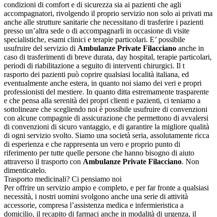
condizioni di comfort e di sicurezza sia ai pazienti che agli
accompagnatori, rivolgendo il proprio servizio non solo ai privati ma
anche alle strutture sanitarie che necessitano di trasferire i pazienti
presso un’altra sede o di accompagnarli in occasione di visite
specialistiche, esami clinici e terapie particolari. E’ possibile
usufruire del servizio di
Ambulanze Private Filacciano
anche in
caso di trasferimenti di breve durata, day hospital, terapie particolari,
periodi di riabilitazione a seguito di interventi chirurgici. Il t
rasporto dei pazienti può coprire qualsiasi località italiana, ed
eventualmente anche estera, in quanto noi siamo dei veri e propri
professionisti del mestiere. In quanto ditta estremamente trasparente
e che pensa alla serenità dei propri clienti e pazienti, ci teniamo a
sottolineare che scegliendo noi è possibile usufruire di convenzioni
con alcune compagnie di assicurazione che permettono di avvalersi
di convenzioni di sicuro vantaggio, e di garantire la migliore qualità
di ogni servizio svolto. Siamo una società seria, assolutamente ricca
di esperienza e che rappresenta un vero e proprio punto di
riferimento per tutte quelle persone che hanno bisogno di aiuto
attraverso il trasporto con
Ambulanze Private Filacciano
. Non
dimenticatelo.
Trasporto medicinali? Ci pensiamo noi
Per offrire un servizio ampio e completo, e per far fronte a qualsiasi
necessità, i nostri uomini svolgono anche una serie di attività
accessorie, compresa l’assistenza medica e infermieristica a
domicilio, il recapito di farmaci anche in modalità di urgenza, il