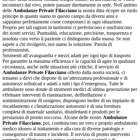
incontrarci dal vivo, potete passare direttamente in sede. Nell’ambito
delle
Ambulanze Private Filacciano
la nostra ditta ricopre un ruolo
principe in quanto siamo in questo campo da diversi anni e
sappiamo perfettamente come comportarci in ogni situazione.
Proprio per tali ragioni in tantissimi ci preferiscono e usufruiscono
dei nostri servizi. Puntualità, educazione, precisione, trasparenza e
assoluta cura verso il paziente ci distinguono dalla massa. Se non
sapete a chi rivolgervi, noi siamo la soluzione. Parola di
professionisti.
Strumenti all’avanguardia e mezzi adatti per ogni tipo di trasporto
Per garantire la massima efficienza e la capacità di agire in qualsiasi
circostanza, anche nelle situazioni più critiche, il servizio di
Ambulanze Private Filacciano
offerto dalla nostra società, ci
teniamo a dirvi che dispone di un’attrezzatura professionale e di
automezzi sofisticati e adatti a tutti i tipi d’emergenza. Tutte le
ambulanze sono dotate di strumenti medici di ultima generazione per
effettuare interventi di rianimazione, defibrillazione e
somministrazione di ossigeno, dispongono inoltre di un impianto di
riscaldamento e climatizzazione autonomo e di una fornitura
completa di materiale sanitario, disinfettanti e prodotti per le
prestazioni di pronto soccorso. Alcune delle nostre
Ambulanze
Private Filacciano
, poi, costituiscono un vero e proprio ambulatorio
medico idoneo al trattamento e alla cura di diverse patologie e
conseguenze di traumi e incidenti. Il servizio di pronto intervento
permette di effettuare una prima assistenza ai pazienti e di