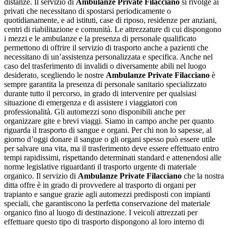
distanze. Il servizio di
Ambulanze Private Filacciano
si rivolge ai
privati che necessitano di spostarsi periodicamente o
quotidianamente, e ad istituti, case di riposo, residenze per anziani,
centri di riabilitazione e comunità. Le attrezzature di cui dispongono
i mezzi e le ambulanze e la presenza di personale qualificato
permettono di offrire il servizio di trasporto anche a pazienti che
necessitano di un’assistenza personalizzata e specifica. Anche nel
caso del trasferimento di invalidi o diversamente abili nel luogo
desiderato, scegliendo le nostre
Ambulanze Private Filacciano
è
sempre garantita la presenza di personale sanitario specializzato
durante tutto il percorso, in grado di intervenire per qualsiasi
situazione di emergenza e di assistere i viaggiatori con
professionalità. Gli automezzi sono disponibili anche per
organizzare gite e brevi viaggi. Siamo in campo anche per quanto
riguarda il trasporto di sangue e organi. Per chi non lo sapesse, al
giorno d’oggi donare il sangue o gli organi spesso può essere utile
per salvare una vita, ma il trasferimento deve essere effettuato entro
tempi rapidissimi, rispettando determinati standard e attenendosi alle
norme legislative riguardanti il trasporto urgente di materiale
organico. Il servizio di
Ambulanze Private Filacciano
che la nostra
ditta offre è in grado di provvedere al trasporto di organi per
trapianto e sangue grazie agli automezzi predisposti con impianti
speciali, che garantiscono la perfetta conservazione del materiale
organico fino al luogo di destinazione. I veicoli attrezzati per
effettuare questo tipo di trasporto dispongono al loro interno di