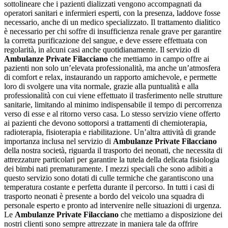
sottolineare che i pazienti dializzati vengono accompagnati da
operatori sanitari e infermieri esperti, con la presenza, laddove fosse
necessario, anche di un medico specializzato. Il trattamento dialitico
è necessario per chi soffre di insufficienza renale grave per garantire
la corretta purificazione del sangue, e deve essere effettuata con
regolarità, in alcuni casi anche quotidianamente. Il servizio di
Ambulanze Private Filacciano
che mettiamo in campo offre ai
pazienti non solo un’elevata professionalità, ma anche un’atmosfera
di comfort e relax, instaurando un rapporto amichevole, e permette
loro di svolgere una vita normale, grazie alla puntualità e alla
professionalità con cui viene effettuato il trasferimento nelle strutture
sanitarie, limitando al minimo indispensabile il tempo di percorrenza
verso di esse e al ritorno verso casa. Lo stesso servizio viene offerto
ai pazienti che devono sottoporsi a trattamenti di chemioterapia,
radioterapia, fisioterapia e riabilitazione. Un’altra attività di grande
importanza inclusa nel servizio di
Ambulanze Private Filacciano
della nostra società, riguarda il trasporto dei neonati, che necessita di
attrezzature particolari per garantire la tutela della delicata fisiologia
dei bimbi nati prematuramente. I mezzi speciali che sono adibiti a
questo servizio sono dotati di culle termiche che garantiscono una
temperatura costante e perfetta durante il percorso. In tutti i casi di
trasporto neonati è presente a bordo del veicolo una squadra di
personale esperto e pronto ad intervenire nelle situazioni di urgenza.
Le
Ambulanze Private Filacciano
che mettiamo a disposizione dei
nostri clienti sono sempre attrezzate in maniera tale da offrire