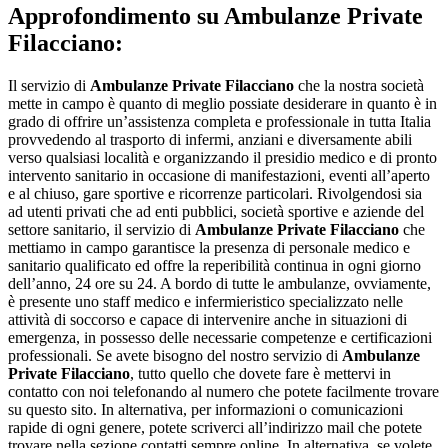
Approfondimento su
Ambulanze Private
Filacciano:
Il servizio di
Ambulanze Private Filacciano
che la nostra società
mette in campo è quanto di meglio possiate desiderare in quanto è in
grado di offrire un’assistenza completa e professionale in tutta Italia
provvedendo al trasporto di infermi, anziani e diversamente abili
verso qualsiasi località e organizzando il presidio medico e di pronto
intervento sanitario in occasione di manifestazioni, eventi all’aperto
e al chiuso, gare sportive e ricorrenze particolari. Rivolgendosi sia
ad utenti privati che ad enti pubblici, società sportive e aziende del
settore sanitario, il servizio di
Ambulanze Private Filacciano
che
mettiamo in campo garantisce la presenza di personale medico e
sanitario qualificato ed offre la reperibilità continua in ogni giorno
dell’anno, 24 ore su 24. A bordo di tutte le ambulanze, ovviamente,
è presente uno staff medico e infermieristico specializzato nelle
attività di soccorso e capace di intervenire anche in situazioni di
emergenza, in possesso delle necessarie competenze e certificazioni
professionali. Se avete bisogno del nostro servizio di
Ambulanze
Private Filacciano
, tutto quello che dovete fare è mettervi in
contatto con noi telefonando al numero che potete facilmente trovare
su questo sito. In alternativa, per informazioni o comunicazioni
rapide di ogni genere, potete scriverci all’indirizzo mail che potete
trovare nella sezione contatti sempre online. In alternativa, se volete