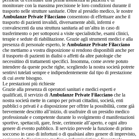
monitorare con la massima precisione le loro condizioni durante il
trasporto nelle strutture sanitarie. Oltre al presidio medico, le nostre
Ambulanze Private Filacciano
consentono di effettuare anche il
trasporto di pazienti invalidi, diversamente abili, infermi e
convalescenti da una struttura sanitaria ad un’altra in caso di
trasferimento o per sottoporsi a visite specialistiche, esami clinici,
terapie e sedute di riabilitazione. Grazie agli strumenti medici e alla
presenza di personale esperto, le
Ambulanze Private Filacciano
che mettiamo a vostra disposizione si rendono disponibili anche per
il trasporto di pazienti in dialisi o affetti da altre patologie che
necessitino di trattamenti specifici. Insomma, come avrete potuto
intendere da queste poche righe, scegliendo la nostra società potrete
sentirvi tutelati sempre e indipendentemente dal tipo di prestazione
di cui avete bisogno.
Le prestazioni più richieste
Grazie alla presenza di operatori sanitari e medici esperti e
qualificati, il servizio di
Ambulanze Private Filacciano
che la
nostra società mette in campo per privati cittadini, società, enti
pubblici o privati è a disposizione per offrire la possibilità, come già
brevemente descritto all’inizio, di usufruire di un presidio medico
professionale e competente durante lo svolgimento d manifestazioni
sportive, spettacoli, gare, feste, cerimonie all’aperto, e ogni altro
genere di evento pubblico. Il servizio prevede la funzione di primo
soccorso in caso di infortuni o di qualsiasi altro genere di imprevisto,