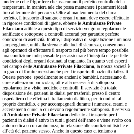
moderne celle frigorifere che assicurano il perfetto controllo della
temperatura, in maniera tale che possa mantenere i parametri ideali
fino al termine del percorso. Oltre al mantenimento del clima
perfetto, il trasporto di sangue e organi umani deve essere effettuato
in rigorose condizioni di igiene, ebbene le
Ambulanze Private
Filacciano
adibite a questo tipo di servizio vengono regolarmente
sanificate e sottoposte a controlli accurati per garantire perfette
condizioni di asetticità. Inoltre, i dispositivi di segnalazione luminosa
lampeggiante, uniti alla sirena e alle luci di sicurezza, consentono
agli operatori di effettuare il trasporto nel più breve tempo possibile,
una condizione indispensabile per assicurare l’integrità e le perfette
condizioni degli organi destinati al trapianto. In quanto veri esperti
nel campo delle
Ambulanze Private Filacciano
, la nostra società è
in grado di fornire mezzi anche per il trasporto di pazienti dializzati.
Queste persone, specialmente se anziani o bambini, necessitano di
cure e attenzioni particolari, oltre alla necessità di sottoporsi
regolarmente a visite mediche e controlli. Il servizio è a totale
disposizione dei pazienti in dialisi per trasferirli presso il centro
ospedaliero che effettua il trattamento dialitico, per ricondurli al
proprio domicilio, e per accompagnarli durante i numerosi esami e
accertamenti clinici a cui devono regolarmente sottoporsi. Il servizio
di
Ambulanze Private Filacciano
dedicato al trasporto per i
pazienti in dialisi è attivo in tutti i giorni dell’anno e viene svolto con
auto medica o con ambulanza, in relazione alle condizioni fisiche e
all’età del paziente stesso. Anche in questo caso ci teniamo a