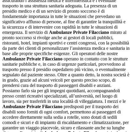
assicurando l’assistenza medica e infermieristica e l’eventuale
trasporto in una struttura sanitaria adeguata. La presenza di un
presidio medico e di un servizio di pronto soccorso è di
fondamentale importanza in tutte le situazioni che prevedano un
significativo afflusso di persone, al fine di garantire la tranquillità e
la sicurezza e di intervenire con rapidità in tutte le situazioni di
emergenza. Il servizio di
Ambulanze Private Filacciano
mirato al
pronto soccorso si rivolge anche ai gestori di locali pubblici,
ristoranti, hotel, impianti sportivi e centri congressi, con la possibilità
da parte dei clienti di personalizzare l’assistenza medica e sanitaria in
base alle proprie specifiche esigenze. Gli operatori delle nostre
Ambulanze Private Filacciano
operano in contatto con le strutture
sanitarie pubbliche e, in caso di urgenze particolari, provvedono al
trasporto presso il presidio ospedaliero più vicino, o eventualmente
segnalato dal paziente stesso. Oltre a quanto detto, la nostra società è
in grado, grazie ad alcuni veicoli per questo preciso scopo, di
prendersi cura del trasporto di passeggeri disabili e anziani.
Possiamo farlo sia per gli impegni quotidiani, accompagnandoli
presso centri ricreativi specializzati, all’università, nel luogo di
lavoro, sia per trasferirli in una località di villeggiatura. I mezzi e le
Ambulanze Private Filacciano
predisposti per il trasporto dei
disabili sono forniti di ogni comfort, permettono ai passeggeri di
accedere direttamente sulla sedia a rotelle, sono dotati di sedili
comodi e sicuri e di impianto di riscaldamento e climatizzazione, per
garantire un viaggio piacevole, sicuro e rilassante anche su lunghe