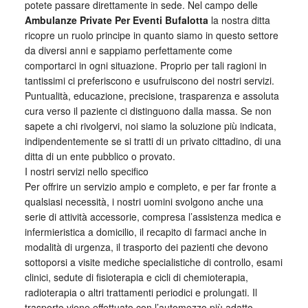
potete passare direttamente in sede. Nel campo delle
Ambulanze Private Per Eventi Bufalotta
la nostra ditta
ricopre un ruolo principe in quanto siamo in questo settore
da diversi anni e sappiamo perfettamente come
comportarci in ogni situazione. Proprio per tali ragioni in
tantissimi ci preferiscono e usufruiscono dei nostri servizi.
Puntualità, educazione, precisione, trasparenza e assoluta
cura verso il paziente ci distinguono dalla massa. Se non
sapete a chi rivolgervi, noi siamo la soluzione più indicata,
indipendentemente se si tratti di un privato cittadino, di una
ditta di un ente pubblico o provato.
I nostri servizi nello specifico
Per offrire un servizio ampio e completo, e per far fronte a
qualsiasi necessità, i nostri uomini svolgono anche una
serie di attività accessorie, compresa l’assistenza medica e
infermieristica a domicilio, il recapito di farmaci anche in
modalità di urgenza, il trasporto dei pazienti che devono
sottoporsi a visite mediche specialistiche di controllo, esami
clinici, sedute di fisioterapia e cicli di chemioterapia,
radioterapia o altri trattamenti periodici e prolungati. Il
trasporto viene effettuato con l’automezzo più adatto,