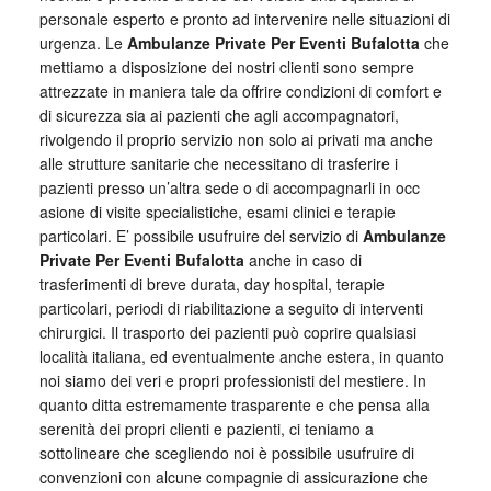
personale esperto e pronto ad intervenire nelle situazioni di
urgenza. Le
Ambulanze Private Per Eventi Bufalotta
che
mettiamo a disposizione dei nostri clienti sono sempre
attrezzate in maniera tale da offrire condizioni di comfort e
di sicurezza sia ai pazienti che agli accompagnatori,
rivolgendo il proprio servizio non solo ai privati ma anche
alle strutture sanitarie che necessitano di trasferire i
pazienti presso un’altra sede o di accompagnarli in occ
asione di visite specialistiche, esami clinici e terapie
particolari. E’ possibile usufruire del servizio di
Ambulanze
Private Per Eventi Bufalotta
anche in caso di
trasferimenti di breve durata, day hospital, terapie
particolari, periodi di riabilitazione a seguito di interventi
chirurgici. Il trasporto dei pazienti può coprire qualsiasi
località italiana, ed eventualmente anche estera, in quanto
noi siamo dei veri e propri professionisti del mestiere. In
quanto ditta estremamente trasparente e che pensa alla
serenità dei propri clienti e pazienti, ci teniamo a
sottolineare che scegliendo noi è possibile usufruire di
convenzioni con alcune compagnie di assicurazione che