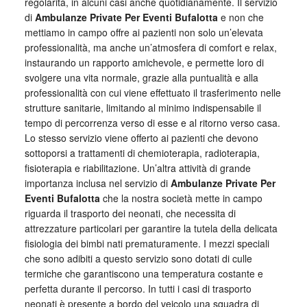
regolarità, in alcuni casi anche quotidianamente. Il servizio
di
Ambulanze Private Per Eventi Bufalotta
e non che
mettiamo in campo offre ai pazienti non solo un’elevata
professionalità, ma anche un’atmosfera di comfort e relax,
instaurando un rapporto amichevole, e permette loro di
svolgere una vita normale, grazie alla puntualità e alla
professionalità con cui viene effettuato il trasferimento nelle
strutture sanitarie, limitando al minimo indispensabile il
tempo di percorrenza verso di esse e al ritorno verso casa.
Lo stesso servizio viene offerto ai pazienti che devono
sottoporsi a trattamenti di chemioterapia, radioterapia,
fisioterapia e riabilitazione. Un’altra attività di grande
importanza inclusa nel servizio di
Ambulanze Private Per
Eventi Bufalotta
che la nostra società mette in campo
riguarda il trasporto dei neonati, che necessita di
attrezzature particolari per garantire la tutela della delicata
fisiologia dei bimbi nati prematuramente. I mezzi speciali
che sono adibiti a questo servizio sono dotati di culle
termiche che garantiscono una temperatura costante e
perfetta durante il percorso. In tutti i casi di trasporto
neonati è presente a bordo del veicolo una squadra di