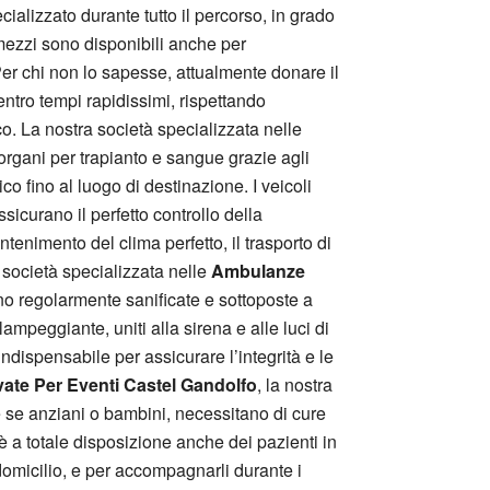
ializzato durante tutto il percorso, in grado
omezzi sono disponibili anche per
Per chi non lo sapesse, attualmente donare il
entro tempi rapidissimi, rispettando
co. La nostra società specializzata nelle
organi per trapianto e sangue grazie agli
o fino al luogo di destinazione. I veicoli
sicurano il perfetto controllo della
tenimento del clima perfetto, il trasporto di
 società specializzata nelle
Ambulanze
no regolarmente sanificate e sottoposte a
 lampeggiante, uniti alla sirena e alle luci di
ndispensabile per assicurare l’integrità e le
ate Per Eventi Castel Gandolfo
, la nostra
te se anziani o bambini, necessitano di cure
o è a totale disposizione anche dei pazienti in
io domicilio, e per accompagnarli durante i