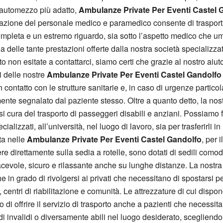
 l’automezzo più adatto,
Ambulanze Private Per Eventi Castel 
zione del personale medico e paramedico consente di trasportar
completa e un estremo riguardo, sia sotto l’aspetto medico che um
na delle tante prestazioni offerte dalla nostra società specializz
uto non esitate a contattarci, siamo certi che grazie al nostro aiu
i delle nostre
Ambulanze Private Per Eventi Castel Gandolfo
ontatto con le strutture sanitarie e, in caso di urgenze particol
ente segnalato dal paziente stesso. Oltre a quanto detto, la nost
i cura del trasporto di passeggeri disabili e anziani. Possiamo fa
lizzati, all’università, nel luogo di lavoro, sia per trasferirli in 
ta nelle
Ambulanze Private Per Eventi Castel Gandolfo
, per 
 direttamente sulla sedia a rotelle, sono dotati di sedili comodi
acevole, sicuro e rilassante anche su lunghe distanze. La nostra
e in grado di rivolgersi ai privati che necessitano di spostarsi
ni, centri di riabilitazione e comunità. Le attrezzature di cui di
di offrire il servizio di trasporto anche a pazienti che necessit
di invalidi o diversamente abili nel luogo desiderato, scegliendo