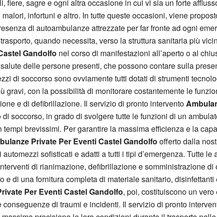
, fiere, sagre e ogni altra occasione in cui vi sia un forte afflus
malori, infortuni e altro. In tutte queste occasioni, viene propos
resenza di autoambulanze attrezzate per far fronte ad ogni emer
 trasporto, quando necessita, verso la struttura sanitaria più vic
Castel Gandolfo
nel corso di manifestazioni all’aperto o al ch
 salute delle persone presenti, che possono contare sulla presen
mezzi di soccorso sono ovviamente tutti dotati di strumenti tecno
più gravi, con la possibilità di monitorare costantemente le funzion
e e di defibrillazione. Il servizio di pronto intervento
Ambulanz
o di soccorso, in grado di svolgere tutte le funzioni di un ambula
n tempi brevissimi. Per garantire la massima efficienza e la capa
ulanze Private Per Eventi Castel Gandolfo
offerto dalla nost
automezzi sofisticati e adatti a tutti i tipi d’emergenza. Tutte le
interventi di rianimazione, defibrillazione e somministrazione d
 di una fornitura completa di materiale sanitario, disinfettanti e
ivate Per Eventi Castel Gandolfo
, poi, costituiscono un ver
e conseguenze di traumi e incidenti. Il servizio di pronto interve
 massima precisione le loro condizioni durante il trasporto nelle s