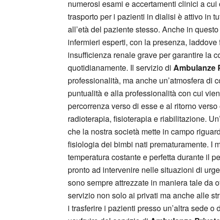
numerosi esami e accertamenti clinici a cui 
trasporto per i pazienti in dialisi è attivo i
all’età del paziente stesso. Anche in questo
infermieri esperti, con la presenza, laddove 
insufficienza renale grave per garantire la c
quotidianamente. Il servizio di
Ambulanze P
professionalità, ma anche un’atmosfera di co
puntualità e alla professionalità con cui vien
percorrenza verso di esse e al ritorno verso 
radioterapia, fisioterapia e riabilitazione. U
che la nostra società mette in campo riguarda 
fisiologia dei bimbi nati prematuramente. I 
temperatura costante e perfetta durante il pe
pronto ad intervenire nelle situazioni di ur
sono sempre attrezzate in maniera tale da off
servizio non solo ai privati ma anche alle st
i trasferire i pazienti presso un’altra sede o