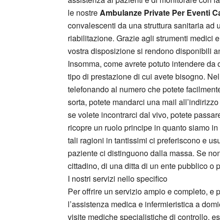
le nostre
Ambulanze Private Per Eventi C
convalescenti da una struttura sanitaria ad un
riabilitazione. Grazie agli strumenti medici 
vostra disposizione si rendono disponibili anch
Insomma, come avrete potuto intendere da qu
tipo di prestazione di cui avete bisogno. Nel 
telefonando al numero che potete facilmente 
sorta, potete mandarci una mail all’indirizzo
se volete incontrarci dal vivo, potete passa
ricopre un ruolo principe in quanto siamo i
tali ragioni in tantissimi ci preferiscono e u
paziente ci distinguono dalla massa. Se non s
cittadino, di una ditta di un ente pubblico o 
I nostri servizi nello specifico
Per offrire un servizio ampio e completo, e p
l’assistenza medica e infermieristica a domic
visite mediche specialistiche di controllo, esa