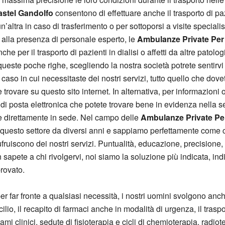
astel Gandolfo
consentono di effettuare anche il trasporto di paz
’altra in caso di trasferimento o per sottoporsi a visite specialis
e alla presenza di personale esperto, le
Ambulanze Private Per
e per il trasporto di pazienti in dialisi o affetti da altre patolog
este poche righe, scegliendo la nostra società potrete sentirvi
caso in cui necessitaste dei nostri servizi, tutto quello che dovet
trovare su questo sito internet. In alternativa, per informazioni
 di posta elettronica che potete trovare bene in evidenza nella se
re direttamente in sede. Nel campo delle
Ambulanze Private Per
n questo settore da diversi anni e sappiamo perfettamente come c
sufruiscono dei nostri servizi. Puntualità, educazione, precisione
apete a chi rivolgervi, noi siamo la soluzione più indicata, indi
provato.
er far fronte a qualsiasi necessità, i nostri uomini svolgono anc
ilio, il recapito di farmaci anche in modalità di urgenza, il tras
mi clinici, sedute di fisioterapia e cicli di chemioterapia, radiote