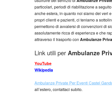
usufruire del servizio di
Ambulanze Private
particolari, periodi di riabilitazione a seguit
anche estera, in quanto noi siamo dei veri e
propri clienti e pazienti, ci teniamo a sott
permettono di avvalersi di convenzioni di sic
assolutamente ricca di esperienza e che rap
attraverso il trasporto con
Ambulanze Privat
Link utili per
Ambulanze Priv
YouTube
Wikipedia
Ambulanze Private Per Eventi Castel Gando
all’estero, contattaci subito.