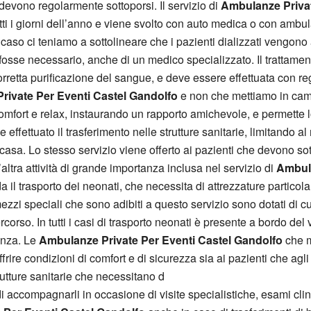
devono regolarmente sottoporsi. Il servizio di
Ambulanze Privat
n tutti i giorni dell’anno e viene svolto con auto medica o con ambu
 caso ci teniamo a sottolineare che i pazienti dializzati vengono
fosse necessario, anche di un medico specializzato. Il trattament
orretta purificazione del sangue, e deve essere effettuata con reg
rivate Per Eventi Castel Gandolfo
e non che mettiamo in camp
mfort e relax, instaurando un rapporto amichevole, e permette lo
e effettuato il trasferimento nelle strutture sanitarie, limitando 
casa. Lo stesso servizio viene offerto ai pazienti che devono sot
n’altra attività di grande importanza inclusa nel servizio di
Ambula
il trasporto dei neonati, che necessita di attrezzature particolari
mezzi speciali che sono adibiti a questo servizio sono dotati di 
rcorso. In tutti i casi di trasporto neonati è presente a bordo d
genza. Le
Ambulanze Private Per Eventi Castel Gandolfo
che m
rire condizioni di comfort e di sicurezza sia ai pazienti che agl
rutture sanitarie che necessitano d
 di accompagnarli in occasione di visite specialistiche, esami clini