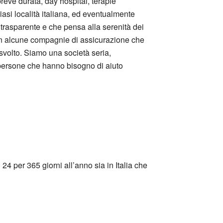
breve durata, day hospital, terapie
lsiasi località italiana, ed eventualmente
 trasparente e che pensa alla serenità dei
 con alcune compagnie di assicurazione che
 svolto. Siamo una società seria,
 persone che hanno bisogno di aiuto
24 per 365 giorni all’anno sia in Italia che