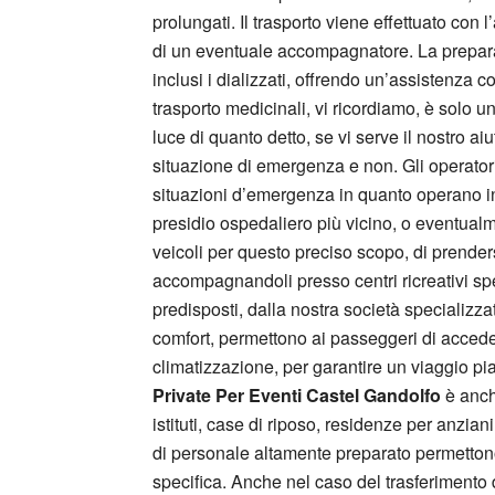
prolungati. Il trasporto viene effettuato con
di un eventuale accompagnatore. La prepara
inclusi i dializzati, offrendo un’assistenza 
trasporto medicinali, vi ricordiamo, è solo u
luce di quanto detto, se vi serve il nostro ai
situazione di emergenza e non. Gli operator
situazioni d’emergenza in quanto operano in c
presidio ospedaliero più vicino, o eventualm
veicoli per questo preciso scopo, di prenders
accompagnandoli presso centri ricreativi specia
predisposti, dalla nostra società specializza
comfort, permettono ai passeggeri di accedere
climatizzazione, per garantire un viaggio pi
Private Per Eventi Castel Gandolfo
è anch
istituti, case di riposo, residenze per anzia
di personale altamente preparato permettono 
specifica. Anche nel caso del trasferimento 