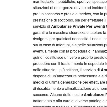
manifestazioni pubbliche, sportive, spettacoli
situazioni di emergenza dovute ad incidenti, 
pronto soccorso e presidio medico, con la p
prestazione di soccorso, sia per effettuare il
servizio di
Ambulanze Private Per Eventi 
garantire la massima sicurezza e tutelare la
rivolgersi per qualsiasi necessità. I nostri 
sia in caso di infortuni, sia nelle situazioni 
eventualmente con la procedura di rianimazion
quindi, costituisce un vero e proprio presidi
procedere con il trasferimento in ospedale i
nelle situazioni più critiche, il servizio di
Amb
dispone di un’attrezzatura professionale e di 
medici di ultima generazione per effettuare 
di riscaldamento e climatizzazione autonomo e
soccorso. Alcune delle nostre
Ambulanze Pr
trattamento e alla cura di diverse patologie 
assistenza ai pazienti e di monitorare con la