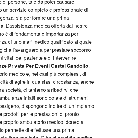
so di persone, tale da poter causare
to un servizio completo e professionale di
genza: sia per fornire una prima
ina. L’assistenza medica offerta dal nostro
iuso è di fondamentale importanza per
za di uno staff medico qualificato al quale
logici all’avanguardia per prestare soccorso
i vitali del paziente e di intervenire
e Private Per Eventi Castel Gandolfo
,
torio medico e, nei casi più complessi, di
cità di agire in qualsiasi circostanza, anche
ra società, ci teniamo a ribadirvi che
 ambulanze infatti sono dotate di strumenti
i ossigeno, dispongono inoltre di un impianto
 prodotti per le prestazioni di pronto
o e proprio ambulatorio medico idoneo al
nto permette di effettuare una prima
trutture sanitarie. Oltre al presidio medico,