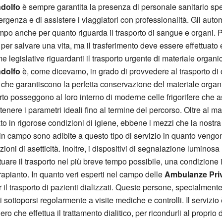
ndolfo
è sempre garantita la presenza di personale sanitario spec
ergenza e di assistere i viaggiatori con professionalità. Gli aut
mpo anche per quanto riguarda il trasporto di sangue e organi. 
per salvare una vita, ma il trasferimento deve essere effettuato 
 legislative riguardanti il trasporto urgente di materiale organi
ndolfo
è, come dicevamo, in grado di provvedere al trasporto di 
 che garantiscono la perfetta conservazione del materiale organic
orto posseggono al loro interno di moderne celle frigorifere che as
ere i parametri ideali fino al termine del percorso. Oltre al man
 in rigorose condizioni di igiene, ebbene i mezzi che la nostra
in campo sono adibite a questo tipo di servizio in quanto vengo
zioni di asetticità. Inoltre, i dispositivi di segnalazione luminosa
tuare il trasporto nel più breve tempo possibile, una condizione i
 trapianto. In quanto veri esperti nel campo delle
Ambulanze Priv
r il trasporto di pazienti dializzati. Queste persone, specialmen
 di sottoporsi regolarmente a visite mediche e controlli. Il servizi
liero che effettua il trattamento dialitico, per ricondurli al propr