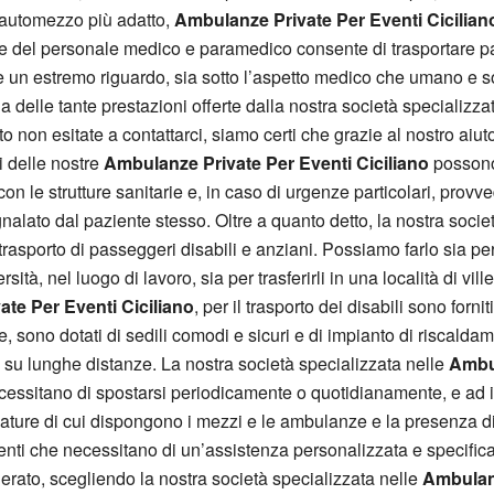
 l’automezzo più adatto,
Ambulanze Private Per Eventi Cicilian
el personale medico e paramedico consente di trasportare pazie
e un estremo riguardo, sia sotto l’aspetto medico che umano e soc
na delle tante prestazioni offerte dalla nostra società specializz
uto non esitate a contattarci, siamo certi che grazie al nostro aiu
i delle nostre
Ambulanze Private Per Eventi Ciciliano
possono
 le strutture sanitarie e, in caso di urgenze particolari, provve
alato dal paziente stesso. Oltre a quanto detto, la nostra societ
trasporto di passeggeri disabili e anziani. Possiamo farlo sia p
ersità, nel luogo di lavoro, sia per trasferirli in una località di vi
te Per Eventi Ciciliano
, per il trasporto dei disabili sono forn
e, sono dotati di sedili comodi e sicuri e di impianto di riscalda
 su lunghe distanze. La nostra società specializzata nelle
Ambul
ecessitano di spostarsi periodicamente o quotidianamente, e ad is
rezzature di cui dispongono i mezzi e le ambulanze e la presenza
azienti che necessitano di un’assistenza personalizzata e specific
derato, scegliendo la nostra società specializzata nelle
Ambulanz