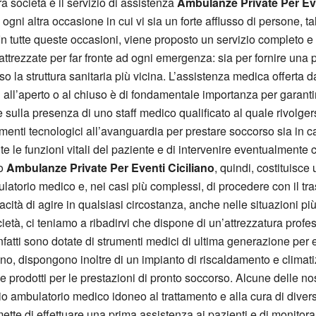
tra società è il servizio di assistenza
Ambulanze Private Per Eve
 e ogni altra occasione in cui vi sia un forte afflusso di persone,
o. In tutte queste occasioni, viene proposto un servizio completo 
trezzate per far fronte ad ogni emergenza: sia per fornire una p
so la struttura sanitaria più vicina. L’assistenza medica offerta d
 all’aperto o al chiuso è di fondamentale importanza per garanti
ulla presenza di uno staff medico qualificato al quale rivolgersi
menti tecnologici all’avanguardia per prestare soccorso sia in caso
te le funzioni vitali del paziente e di intervenire eventualmente
to
Ambulanze Private Per Eventi Ciciliano
, quindi, costituisce
ulatorio medico e, nei casi più complessi, di procedere con il tr
ità di agire in qualsiasi circostanza, anche nelle situazioni più c
ietà, ci teniamo a ribadirvi che dispone di un’attrezzatura profes
infatti sono dotate di strumenti medici di ultima generazione per e
eno, dispongono inoltre di un impianto di riscaldamento e climat
i e prodotti per le prestazioni di pronto soccorso. Alcune delle no
prio ambulatorio medico idoneo al trattamento e alla cura di dive
ermette di effettuare una prima assistenza ai pazienti e di monito