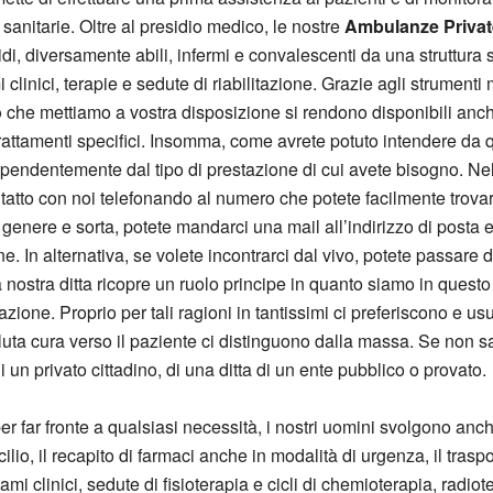
e sanitarie. Oltre al presidio medico, le nostre
Ambulanze Private
lidi, diversamente abili, infermi e convalescenti da una struttura 
i clinici, terapie e sedute di riabilitazione. Grazie agli strument
o
che mettiamo a vostra disposizione si rendono disponibili anche p
i trattamenti specifici. Insomma, come avrete potuto intendere da
dipendentemente dal tipo di prestazione di cui avete bisogno. Nel 
ntatto con noi telefonando al numero che potete facilmente trovare
genere e sorta, potete mandarci una mail all’indirizzo di posta e
e. In alternativa, se volete incontrarci dal vivo, potete passare
 nostra ditta ricopre un ruolo principe in quanto siamo in quest
ione. Proprio per tali ragioni in tantissimi ci preferiscono e usuf
ta cura verso il paziente ci distinguono dalla massa. Se non sa
i un privato cittadino, di una ditta di un ente pubblico o provato.
er far fronte a qualsiasi necessità, i nostri uomini svolgono anc
ilio, il recapito di farmaci anche in modalità di urgenza, il tras
mi clinici, sedute di fisioterapia e cicli di chemioterapia, radiote