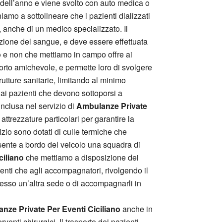
orni dell’anno e viene svolto con auto medica o
iamo a sottolineare che i pazienti dializzati
 anche di un medico specializzato. Il
icazione del sangue, e deve essere effettuata
o
e non che mettiamo in campo offre ai
orto amichevole, e permette loro di svolgere
trutture sanitarie, limitando al minimo
 ai pazienti che devono sottoporsi a
 inclusa nel servizio di
Ambulanze Private
ttrezzature particolari per garantire la
izio sono dotati di culle termiche che
resente a bordo del veicolo una squadra di
ciliano
che mettiamo a disposizione dei
zienti che agli accompagnatori, rivolgendo il
 presso un’altra sede o di accompagnarli in
nze Private Per Eventi Ciciliano
anche in
rventi chirurgici. Il trasporto dei pazienti