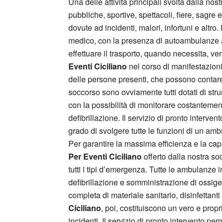
Una delle attività principali svolta dalla nos
pubbliche, sportive, spettacoli, fiere, sagre
dovute ad incidenti, malori, infortuni e altr
medico, con la presenza di autoambulanze at
effettuare il trasporto, quando necessita, ver
Eventi Ciciliano
nel corso di manifestazioni
delle persone presenti, che possono contare s
soccorso sono ovviamente tutti dotati di stru
con la possibilità di monitorare costantemen
defibrillazione. Il servizio di pronto interven
grado di svolgere tutte le funzioni di un amb
Per garantire la massima efficienza e la capac
Per Eventi Ciciliano
offerto dalla nostra soc
tutti i tipi d’emergenza. Tutte le ambulanze 
defibrillazione e somministrazione di ossig
completa di materiale sanitario, disinfettant
Ciciliano
, poi, costituiscono un vero e pro
incidenti. Il servizio di pronto intervento p