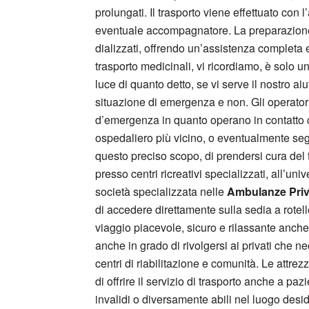
prolungati. Il trasporto viene effettuato con
eventuale accompagnatore. La preparazione d
dializzati, offrendo un’assistenza completa 
trasporto medicinali, vi ricordiamo, è solo u
luce di quanto detto, se vi serve il nostro ai
situazione di emergenza e non. Gli operator
d’emergenza in quanto operano in contatto con
ospedaliero più vicino, o eventualmente segn
questo preciso scopo, di prendersi cura del 
presso centri ricreativi specializzati, all’univ
società specializzata nelle
Ambulanze Priva
di accedere direttamente sulla sedia a rotell
viaggio piacevole, sicuro e rilassante anche
anche in grado di rivolgersi ai privati che n
centri di riabilitazione e comunità. Le att
di offrire il servizio di trasporto anche a p
invalidi o diversamente abili nel luogo desi