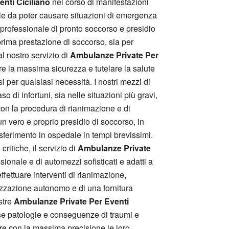
nti Ciciliano
nel corso di manifestazioni
 tale da poter causare situazioni di emergenza
e professionale di pronto soccorso e presidio
rima prestazione di soccorso, sia per
al nostro servizio di
Ambulanze Private Per
re la massima sicurezza e tutelare la salute
 per qualsiasi necessità. I nostri mezzi di
 di infortuni, sia nelle situazioni più gravi,
 con la procedura di rianimazione e di
 un vero e proprio presidio di soccorso, in
asferimento in ospedale in tempi brevissimi.
ritiche, il servizio di
Ambulanze Private
sionale e di automezzi sofisticati e adatti a
ffettuare interventi di rianimazione,
izzazione autonomo e di una fornitura
stre
Ambulanze Private Per Eventi
rse patologie e conseguenze di traumi e
rare con la massima precisione le loro