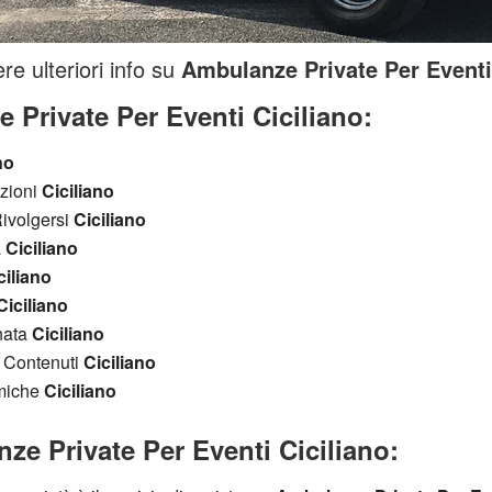
re ulteriori info su
Ambulanze Private Per Eventi 
 Private Per Eventi Ciciliano:
no
azioni
Ciciliano
ivolgersi
Ciciliano
a
Ciciliano
ciliano
Ciciliano
nata
Ciciliano
i Contenuti
Ciciliano
omiche
Ciciliano
ze Private Per Eventi Ciciliano: