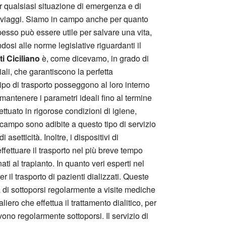
per qualsiasi situazione di emergenza e di
vi viaggi. Siamo in campo anche per quanto
pesso può essere utile per salvare una vita,
dosi alle norme legislative riguardanti il
i Ciciliano
è, come dicevamo, in grado di
ali, che garantiscono la perfetta
tipo di trasporto posseggono al loro interno
 mantenere i parametri ideali fino al termine
ttuato in rigorose condizioni di igiene,
campo sono adibite a questo tipo di servizio
setticità. Inoltre, i dispositivi di
ffettuare il trasporto nel più breve tempo
ti al trapianto. In quanto veri esperti nel
r il trasporto di pazienti dializzati. Queste
à di sottoporsi regolarmente a visite mediche
aliero che effettua il trattamento dialitico, per
ono regolarmente sottoporsi. Il servizio di