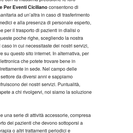
 Per Eventi Ciciliano
consentono di
sanitaria ad un’altra in caso di trasferimento
i medici e alla presenza di personale esperto,
er il trasporto di pazienti in dialisi o
 queste poche righe, scegliendo la nostra
caso in cui necessitaste dei nostri servizi,
 su questo sito internet. In alternativa, per
lettronica che potete trovare bene in
 direttamente in sede. Nel campo delle
o settore da diversi anni e sappiamo
ruiscono dei nostri servizi. Puntualità,
pete a chi rivolgervi, noi siamo la soluzione
he una serie di attività accessorie, compresa
porto dei pazienti che devono sottoporsi a
rapia o altri trattamenti periodici e