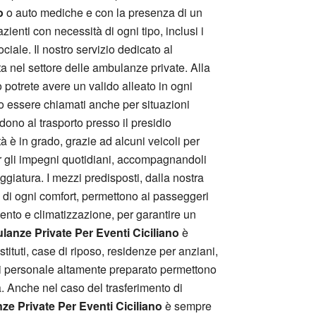
o
o auto mediche e con la presenza di un
nti con necessità di ogni tipo, inclusi i
iale. Il nostro servizio dedicato al
ata nel settore delle ambulanze private. Alla
to potrete avere un valido alleato in ogni
 essere chiamati anche per situazioni
dono al trasporto presso il presidio
à è in grado, grazie ad alcuni veicoli per
er gli impegni quotidiani, accompagnandoli
lleggiatura. I mezzi predisposti, dalla nostra
iti di ogni comfort, permettono ai passeggeri
mento e climatizzazione, per garantire un
anze Private Per Eventi Ciciliano
è
tituti, case di riposo, residenze per anziani,
 di personale altamente preparato permettono
a. Anche nel caso del trasferimento di
e Private Per Eventi Ciciliano
è sempre