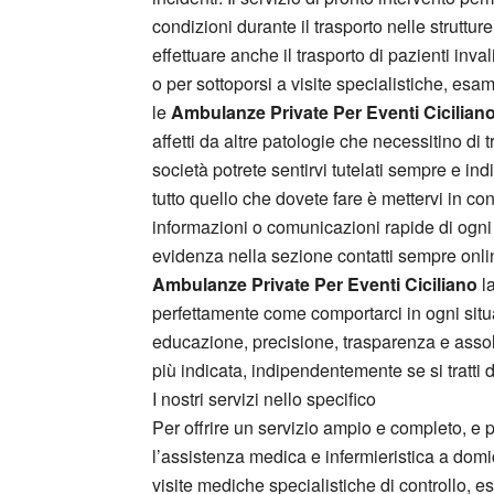
condizioni durante il trasporto nelle struttur
effettuare anche il trasporto di pazienti inva
o per sottoporsi a visite specialistiche, esam
le
Ambulanze Private Per Eventi Cicilian
affetti da altre patologie che necessitino d
società potrete sentirvi tutelati sempre e in
tutto quello che dovete fare è mettervi in co
informazioni o comunicazioni rapide di ogni 
evidenza nella sezione contatti sempre onlin
Ambulanze Private Per Eventi Ciciliano
la
perfettamente come comportarci in ogni situaz
educazione, precisione, trasparenza e assolu
più indicata, indipendentemente se si tratti d
I nostri servizi nello specifico
Per offrire un servizio ampio e completo, e p
l’assistenza medica e infermieristica a domic
visite mediche specialistiche di controllo, esa