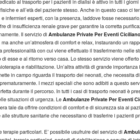
dicato al trasporto per i pazienti in dialisi è attivo in tutti i gi
isiche e all’età del paziente stesso. Anche in questo caso ci ten
e infermieri esperti, con la presenza, laddove fosse necessario,
ffre di insufficienza renale grave per garantire la corretta purif
namente. Il servizio di
Ambulanze Private Per Eventi Cicilian
à, ma anche un’atmosfera di comfort e relax, instaurando un rapp
a professionalità con cui viene effettuato il trasferimento nelle s
di esse e al ritorno verso casa. Lo stesso servizio viene offerto
sioterapia e riabilitazione. Un’altra attività di grande importanza
ette in campo riguarda il trasporto dei neonati, che necessita di a
ti prematuramente. I mezzi speciali che sono adibiti a questo serv
tta durante il percorso. In tutti i casi di trasporto neonati è p
lle situazioni di urgenza. Le
Ambulanze Private Per Eventi Ci
era tale da offrire condizioni di comfort e di sicurezza sia ai pa
 alle strutture sanitarie che necessitano di trasferire i pazienti
e terapie particolari. E’ possibile usufruire del servizio di
Ambula
tal, terapie particolari, periodi di riabilitazione a seguito di inte