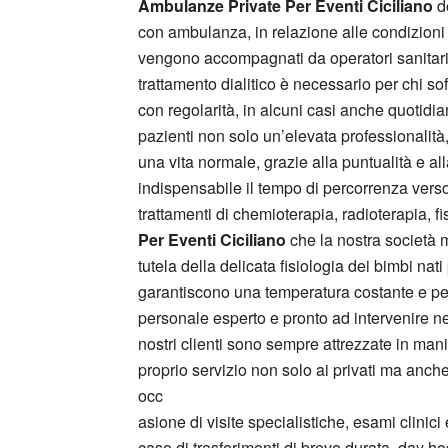
Ambulanze Private Per Eventi Ciciliano
de
con ambulanza, in relazione alle condizioni f
vengono accompagnati da operatori sanitari 
trattamento dialitico è necessario per chi so
con regolarità, in alcuni casi anche quotidia
pazienti non solo un’elevata professionalit
una vita normale, grazie alla puntualità e all
indispensabile il tempo di percorrenza verso 
trattamenti di chemioterapia, radioterapia, fi
Per Eventi Ciciliano
che la nostra società m
tutela della delicata fisiologia dei bimbi na
garantiscono una temperatura costante e perfe
personale esperto e pronto ad intervenire ne
nostri clienti sono sempre attrezzate in mani
proprio servizio non solo ai privati ma anche
occ
asione di visite specialistiche, esami clinici 
caso di trasferimenti di breve durata, day hospi