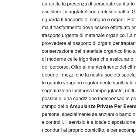
garantita la presenza di personale sanitario 
assistere i viaggiatori con professionalità.
riguarda il trasporto di sangue e organi. Pe
ma il trasferimento deve essere effettuato en
trasporto urgente di materiale organico. La 
provvedere al trasporto di organi per trapia
conservazione del materiale organico fino al 
di moderne celle frigorifere che assicurano i
del percorso. Oltre al mantenimento del clima
ebbene i mezzi che la nostra società specia
in quanto vengono regolarmente sanificate e so
segnalazione luminosa lampeggiante, uniti all
possibile, una condizione indispensabile per a
campo delle
Ambulanze Private Per Eventi
persone, specialmente se anziani o bambini, 
e controlli. Il servizio è a totale disposizione
ricondurli al proprio domicilio, e per accomp