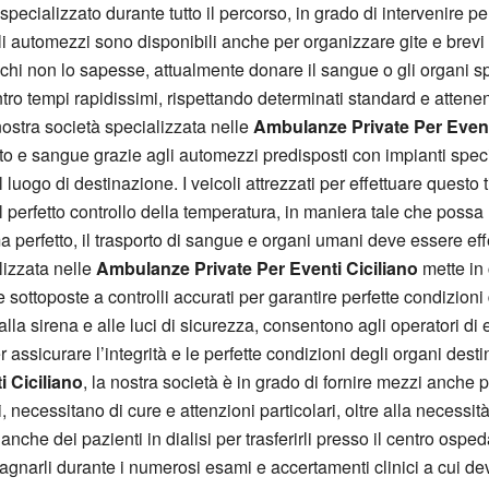
specializzato durante tutto il percorso, in grado di intervenire 
 Gli automezzi sono disponibili anche per organizzare gite e bre
r chi non lo sapesse, attualmente donare il sangue o gli organi s
tro tempi rapidissimi, rispettando determinati standard e attenen
nostra società specializzata nelle
Ambulanze Private Per Event
nto e sangue grazie agli automezzi predisposti con impianti speci
luogo di destinazione. I veicoli attrezzati per effettuare questo 
l perfetto controllo della temperatura, in maniera tale che possa
 perfetto, il trasporto di sangue e organi umani deve essere effe
lizzata nelle
Ambulanze Private Per Eventi Ciciliano
mette in 
ttoposte a controlli accurati per garantire perfette condizioni di a
a sirena e alle luci di sicurezza, consentono agli operatori di e
ssicurare l’integrità e le perfette condizioni degli organi destina
 Ciciliano
, la nostra società è in grado di fornire mezzi anche pe
necessitano di cure e attenzioni particolari, oltre alla necessit
 anche dei pazienti in dialisi per trasferirli presso il centro osped
agnarli durante i numerosi esami e accertamenti clinici a cui dev