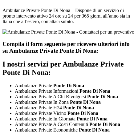
Ambulanze Private Ponte Di Nona – Dispone di un servizio di
pronto intervento attivo 24 ore su 24 per 365 giorni all’anno sia in
Italia che all’estero, contattaci subito.
Compila il form seguente per ricevere ulteriori info
su
Ambulanze Private Ponte Di Nona:
I nostri servizi per
Ambulanze Private
Ponte Di Nona:
Ambulanze Private
Ponte Di Nona
Ambulanze Private Informazioni
Ponte Di Nona
Ambulanze Private A Chi Rivolgersi
Ponte Di Nona
Ambulanze Private In Zona
Ponte Di Nona
Ambulanze Private H24
Ponte Di Nona
Ambulanze Private Vicino
Ponte Di Nona
Ambulanze Private In Giornata
Ponte Di Nona
Ambulanze Private A Costi Contenuti
Ponte Di Nona
Ambulanze Private Economiche
Ponte Di Nona