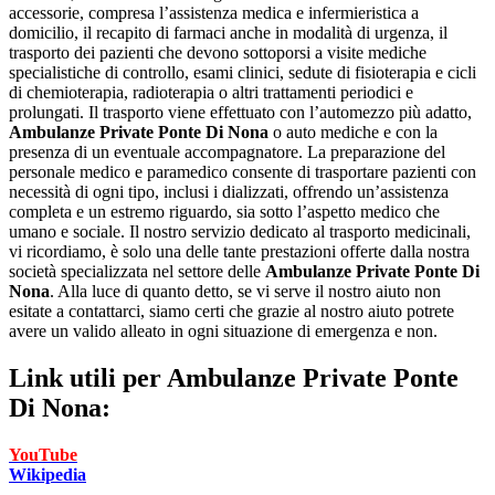
accessorie, compresa l’assistenza medica e infermieristica a
domicilio, il recapito di farmaci anche in modalità di urgenza, il
trasporto dei pazienti che devono sottoporsi a visite mediche
specialistiche di controllo, esami clinici, sedute di fisioterapia e cicli
di chemioterapia, radioterapia o altri trattamenti periodici e
prolungati. Il trasporto viene effettuato con l’automezzo più adatto,
Ambulanze Private Ponte Di Nona
o auto mediche e con la
presenza di un eventuale accompagnatore. La preparazione del
personale medico e paramedico consente di trasportare pazienti con
necessità di ogni tipo, inclusi i dializzati, offrendo un’assistenza
completa e un estremo riguardo, sia sotto l’aspetto medico che
umano e sociale. Il nostro servizio dedicato al trasporto medicinali,
vi ricordiamo, è solo una delle tante prestazioni offerte dalla nostra
società specializzata nel settore delle
Ambulanze Private Ponte Di
Nona
. Alla luce di quanto detto, se vi serve il nostro aiuto non
esitate a contattarci, siamo certi che grazie al nostro aiuto potrete
avere un valido alleato in ogni situazione di emergenza e non.
Link utili per
Ambulanze Private Ponte
Di Nona:
YouTube
Wikipedia