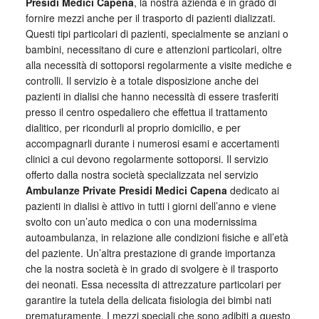
Presidi Medici Capena
, la nostra azienda è in grado di
fornire mezzi anche per il trasporto di pazienti dializzati.
Questi tipi particolari di pazienti, specialmente se anziani o
bambini, necessitano di cure e attenzioni particolari, oltre
alla necessità di sottoporsi regolarmente a visite mediche e
controlli. Il servizio è a totale disposizione anche dei
pazienti in dialisi che hanno necessità di essere trasferiti
presso il centro ospedaliero che effettua il trattamento
dialitico, per ricondurli al proprio domicilio, e per
accompagnarli durante i numerosi esami e accertamenti
clinici a cui devono regolarmente sottoporsi. Il servizio
offerto dalla nostra società specializzata nel servizio
Ambulanze Private Presidi Medici Capena
dedicato ai
pazienti in dialisi è attivo in tutti i giorni dell’anno e viene
svolto con un’auto medica o con una modernissima
autoambulanza, in relazione alle condizioni fisiche e all’età
del paziente. Un’altra prestazione di grande importanza
che la nostra società è in grado di svolgere è il trasporto
dei neonati. Essa necessita di attrezzature particolari per
garantire la tutela della delicata fisiologia dei bimbi nati
prematuramente. I mezzi speciali che sono adibiti a questo