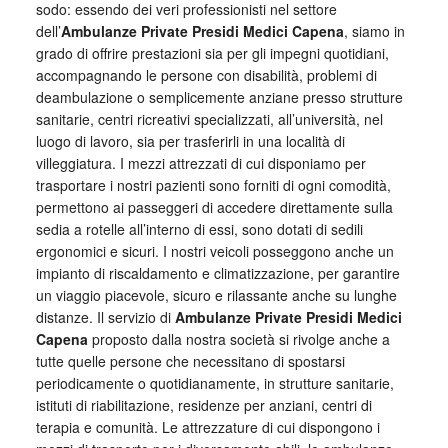
sodo: essendo dei veri professionisti nel settore
dell’
Ambulanze Private Presidi Medici Capena
, siamo in
grado di offrire prestazioni sia per gli impegni quotidiani,
accompagnando le persone con disabilità, problemi di
deambulazione o semplicemente anziane presso strutture
sanitarie, centri ricreativi specializzati, all’università, nel
luogo di lavoro, sia per trasferirli in una località di
villeggiatura. I mezzi attrezzati di cui disponiamo per
trasportare i nostri pazienti sono forniti di ogni comodità,
permettono ai passeggeri di accedere direttamente sulla
sedia a rotelle all’interno di essi, sono dotati di sedili
ergonomici e sicuri. I nostri veicoli posseggono anche un
impianto di riscaldamento e climatizzazione, per garantire
un viaggio piacevole, sicuro e rilassante anche su lunghe
distanze. Il servizio di
Ambulanze Private Presidi Medici
Capena
proposto dalla nostra società si rivolge anche a
tutte quelle persone che necessitano di spostarsi
periodicamente o quotidianamente, in strutture sanitarie,
istituti di riabilitazione, residenze per anziani, centri di
terapia e comunità. Le attrezzature di cui dispongono i