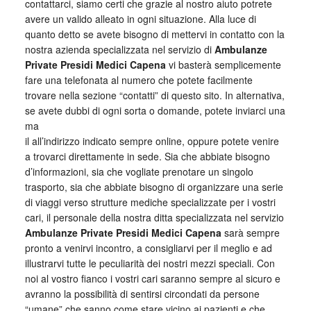
contattarci, siamo certi che grazie al nostro aiuto potrete
avere un valido alleato in ogni situazione. Alla luce di
quanto detto se avete bisogno di mettervi in contatto con la
nostra azienda specializzata nel servizio di
Ambulanze
Private Presidi Medici Capena
vi basterà semplicemente
fare una telefonata al numero che potete facilmente
trovare nella sezione “contatti” di questo sito. In alternativa,
se avete dubbi di ogni sorta o domande, potete inviarci una
ma
il all’indirizzo indicato sempre online, oppure potete venire
a trovarci direttamente in sede. Sia che abbiate bisogno
d’informazioni, sia che vogliate prenotare un singolo
trasporto, sia che abbiate bisogno di organizzare una serie
di viaggi verso strutture mediche specializzate per i vostri
cari, il personale della nostra ditta specializzata nel servizio
Ambulanze Private Presidi Medici Capena
sarà sempre
pronto a venirvi incontro, a consigliarvi per il meglio e ad
illustrarvi tutte le peculiarità dei nostri mezzi speciali. Con
noi al vostro fianco i vostri cari saranno sempre al sicuro e
avranno la possibilità di sentirsi circondati da persone
“umane” che sanno come stare vicino ai pazienti e che