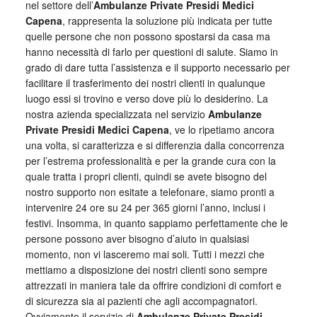
nel settore dell’
Ambulanze Private Presidi Medici
Capena
, rappresenta la soluzione più indicata per tutte
quelle persone che non possono spostarsi da casa ma
hanno necessità di farlo per questioni di salute. Siamo in
grado di dare tutta l’assistenza e il supporto necessario per
facilitare il trasferimento dei nostri clienti in qualunque
luogo essi si trovino e verso dove più lo desiderino. La
nostra azienda specializzata nel servizio
Ambulanze
Private Presidi Medici Capena
, ve lo ripetiamo ancora
una volta, si caratterizza e si differenzia dalla concorrenza
per l’estrema professionalità e per la grande cura con la
quale tratta i propri clienti, quindi se avete bisogno del
nostro supporto non esitate a telefonare, siamo pronti a
intervenire 24 ore su 24 per 365 giorni l’anno, inclusi i
festivi. Insomma, in quanto sappiamo perfettamente che le
persone possono aver bisogno d’aiuto in qualsiasi
momento, non vi lasceremo mai soli. Tutti i mezzi che
mettiamo a disposizione dei nostri clienti sono sempre
attrezzati in maniera tale da offrire condizioni di comfort e
di sicurezza sia ai pazienti che agli accompagnatori.
Ovviamente il servizio di
Ambulanze Private Presidi