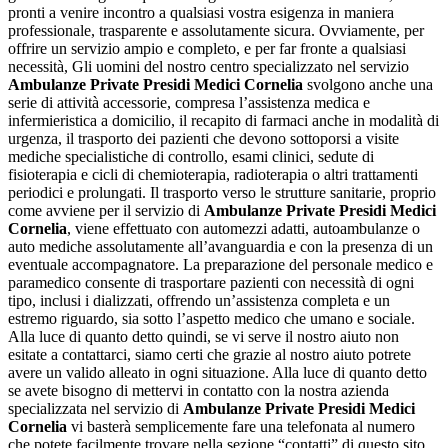
pronti a venire incontro a qualsiasi vostra esigenza in maniera
professionale, trasparente e assolutamente sicura. Ovviamente, per
offrire un servizio ampio e completo, e per far fronte a qualsiasi
necessità, Gli uomini del nostro centro specializzato nel servizio
Ambulanze Private Presidi Medici Cornelia
svolgono anche una
serie di attività accessorie, compresa l’assistenza medica e
infermieristica a domicilio, il recapito di farmaci anche in modalità di
urgenza, il trasporto dei pazienti che devono sottoporsi a visite
mediche specialistiche di controllo, esami clinici, sedute di
fisioterapia e cicli di chemioterapia, radioterapia o altri trattamenti
periodici e prolungati. Il trasporto verso le strutture sanitarie, proprio
come avviene per il servizio di
Ambulanze Private Presidi Medici
Cornelia
, viene effettuato con automezzi adatti, autoambulanze o
auto mediche assolutamente all’avanguardia e con la presenza di un
eventuale accompagnatore. La preparazione del personale medico e
paramedico consente di trasportare pazienti con necessità di ogni
tipo, inclusi i dializzati, offrendo un’assistenza completa e un
estremo riguardo, sia sotto l’aspetto medico che umano e sociale.
Alla luce di quanto detto quindi, se vi serve il nostro aiuto non
esitate a contattarci, siamo certi che grazie al nostro aiuto potrete
avere un valido alleato in ogni situazione. Alla luce di quanto detto
se avete bisogno di mettervi in contatto con la nostra azienda
specializzata nel servizio di
Ambulanze Private Presidi Medici
Cornelia
vi basterà semplicemente fare una telefonata al numero
che potete facilmente trovare nella sezione “contatti” di questo sito.