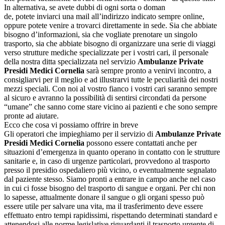
In alternativa, se avete dubbi di ogni sorta o doman
de, potete inviarci una mail all’indirizzo indicato sempre online,
oppure potete venire a trovarci direttamente in sede. Sia che abbiate
bisogno d’informazioni, sia che vogliate prenotare un singolo
trasporto, sia che abbiate bisogno di organizzare una serie di viaggi
verso strutture mediche specializzate per i vostri cari, il personale
della nostra ditta specializzata nel servizio
Ambulanze Private
Presidi Medici Cornelia
sarà sempre pronto a venirvi incontro, a
consigliarvi per il meglio e ad illustrarvi tutte le peculiarità dei nostri
mezzi speciali. Con noi al vostro fianco i vostri cari saranno sempre
al sicuro e avranno la possibilità di sentirsi circondati da persone
“umane” che sanno come stare vicino ai pazienti e che sono sempre
pronte ad aiutare.
Ecco che cosa vi possiamo offrire in breve
Gli operatori che impieghiamo per il servizio di
Ambulanze Private
Presidi Medici Cornelia
possono essere contattati anche per
situazioni d’emergenza in quanto operano in contatto con le strutture
sanitarie e, in caso di urgenze particolari, provvedono al trasporto
presso il presidio ospedaliero più vicino, o eventualmente segnalato
dal paziente stesso. Siamo pronti a entrare in campo anche nel caso
in cui ci fosse bisogno del trasporto di sangue e organi. Per chi non
lo sapesse, attualmente donare il sangue o gli organi spesso può
essere utile per salvare una vita, ma il trasferimento deve essere
effettuato entro tempi rapidissimi, rispettando determinati standard e
attenendosi alle norme legislative riguardanti il trasporto urgente di