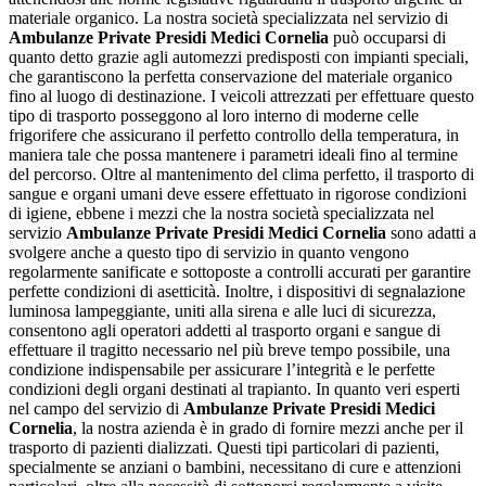
materiale organico. La nostra società specializzata nel servizio di
Ambulanze Private Presidi Medici Cornelia
può occuparsi di
quanto detto grazie agli automezzi predisposti con impianti speciali,
che garantiscono la perfetta conservazione del materiale organico
fino al luogo di destinazione. I veicoli attrezzati per effettuare questo
tipo di trasporto posseggono al loro interno di moderne celle
frigorifere che assicurano il perfetto controllo della temperatura, in
maniera tale che possa mantenere i parametri ideali fino al termine
del percorso. Oltre al mantenimento del clima perfetto, il trasporto di
sangue e organi umani deve essere effettuato in rigorose condizioni
di igiene, ebbene i mezzi che la nostra società specializzata nel
servizio
Ambulanze Private Presidi Medici Cornelia
sono adatti a
svolgere anche a questo tipo di servizio in quanto vengono
regolarmente sanificate e sottoposte a controlli accurati per garantire
perfette condizioni di asetticità. Inoltre, i dispositivi di segnalazione
luminosa lampeggiante, uniti alla sirena e alle luci di sicurezza,
consentono agli operatori addetti al trasporto organi e sangue di
effettuare il tragitto necessario nel più breve tempo possibile, una
condizione indispensabile per assicurare l’integrità e le perfette
condizioni degli organi destinati al trapianto. In quanto veri esperti
nel campo del servizio di
Ambulanze Private Presidi Medici
Cornelia
, la nostra azienda è in grado di fornire mezzi anche per il
trasporto di pazienti dializzati. Questi tipi particolari di pazienti,
specialmente se anziani o bambini, necessitano di cure e attenzioni