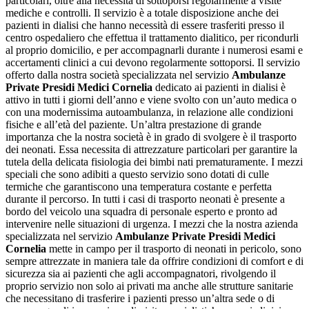
particolari, oltre alla necessità di sottoporsi regolarmente a visite
mediche e controlli. Il servizio è a totale disposizione anche dei
pazienti in dialisi che hanno necessità di essere trasferiti presso il
centro ospedaliero che effettua il trattamento dialitico, per ricondurli
al proprio domicilio, e per accompagnarli durante i numerosi esami e
accertamenti clinici a cui devono regolarmente sottoporsi. Il servizio
offerto dalla nostra società specializzata nel servizio
Ambulanze
Private Presidi Medici Cornelia
dedicato ai pazienti in dialisi è
attivo in tutti i giorni dell’anno e viene svolto con un’auto medica o
con una modernissima autoambulanza, in relazione alle condizioni
fisiche e all’età del paziente. Un’altra prestazione di grande
importanza che la nostra società è in grado di svolgere è il trasporto
dei neonati. Essa necessita di attrezzature particolari per garantire la
tutela della delicata fisiologia dei bimbi nati prematuramente. I mezzi
speciali che sono adibiti a questo servizio sono dotati di culle
termiche che garantiscono una temperatura costante e perfetta
durante il percorso. In tutti i casi di trasporto neonati è presente a
bordo del veicolo una squadra di personale esperto e pronto ad
intervenire nelle situazioni di urgenza. I mezzi che la nostra azienda
specializzata nel servizio
Ambulanze Private Presidi Medici
Cornelia
mette in campo per il trasporto di neonati in pericolo, sono
sempre attrezzate in maniera tale da offrire condizioni di comfort e di
sicurezza sia ai pazienti che agli accompagnatori, rivolgendo il
proprio servizio non solo ai privati ma anche alle strutture sanitarie
che necessitano di trasferire i pazienti presso un’altra sede o di