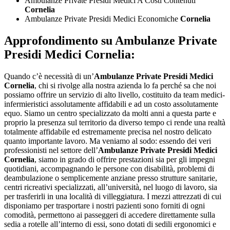
Ambulanze Private Presidi Medici A Costi Contenuti
Cornelia
Ambulanze Private Presidi Medici Economiche
Cornelia
Approfondimento su
Ambulanze Private
Presidi Medici Cornelia:
Quando c’è necessità di un’
Ambulanze Private Presidi Medici
Cornelia
, chi si rivolge alla nostra azienda lo fa perché sa che noi
possiamo offrire un servizio di alto livello, costituito da team medici-
infermieristici assolutamente affidabili e ad un costo assolutamente
equo. Siamo un centro specializzato da molti anni a questa parte e
proprio la presenza sul territorio da diverso tempo ci rende una realtà
totalmente affidabile ed estremamente precisa nel nostro delicato
quanto importante lavoro. Ma veniamo al sodo: essendo dei veri
professionisti nel settore dell’
Ambulanze Private Presidi Medici
Cornelia
, siamo in grado di offrire prestazioni sia per gli impegni
quotidiani, accompagnando le persone con disabilità, problemi di
deambulazione o semplicemente anziane presso strutture sanitarie,
centri ricreativi specializzati, all’università, nel luogo di lavoro, sia
per trasferirli in una località di villeggiatura. I mezzi attrezzati di cui
disponiamo per trasportare i nostri pazienti sono forniti di ogni
comodità, permettono ai passeggeri di accedere direttamente sulla
sedia a rotelle all’interno di essi, sono dotati di sedili ergonomici e