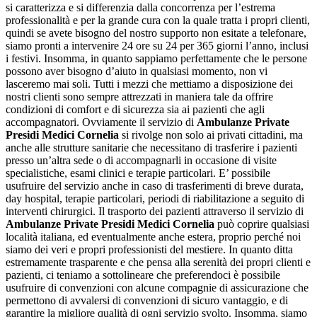
si caratterizza e si differenzia dalla concorrenza per l’estrema
professionalità e per la grande cura con la quale tratta i propri clienti,
quindi se avete bisogno del nostro supporto non esitate a telefonare,
siamo pronti a intervenire 24 ore su 24 per 365 giorni l’anno, inclusi
i festivi. Insomma, in quanto sappiamo perfettamente che le persone
possono aver bisogno d’aiuto in qualsiasi momento, non vi
lasceremo mai soli. Tutti i mezzi che mettiamo a disposizione dei
nostri clienti sono sempre attrezzati in maniera tale da offrire
condizioni di comfort e di sicurezza sia ai pazienti che agli
accompagnatori. Ovviamente il servizio di
Ambulanze Private
Presidi Medici Cornelia
si rivolge non solo ai privati cittadini, ma
anche alle strutture sanitarie che necessitano di trasferire i pazienti
presso un’altra sede o di accompagnarli in occasione di visite
specialistiche, esami clinici e terapie particolari. E’ possibile
usufruire del servizio anche in caso di trasferimenti di breve durata,
day hospital, terapie particolari, periodi di riabilitazione a seguito di
interventi chirurgici. Il trasporto dei pazienti attraverso il servizio di
Ambulanze Private Presidi Medici Cornelia
può coprire qualsiasi
località italiana, ed eventualmente anche estera, proprio perché noi
siamo dei veri e propri professionisti del mestiere. In quanto ditta
estremamente trasparente e che pensa alla serenità dei propri clienti e
pazienti, ci teniamo a sottolineare che preferendoci è possibile
usufruire di convenzioni con alcune compagnie di assicurazione che
permettono di avvalersi di convenzioni di sicuro vantaggio, e di
garantire la migliore qualità di ogni servizio svolto. Insomma, siamo