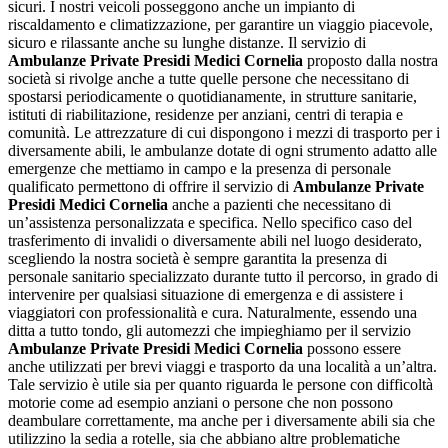
sicuri. I nostri veicoli posseggono anche un impianto di
riscaldamento e climatizzazione, per garantire un viaggio piacevole,
sicuro e rilassante anche su lunghe distanze. Il servizio di
Ambulanze Private Presidi Medici Cornelia
proposto dalla nostra
società si rivolge anche a tutte quelle persone che necessitano di
spostarsi periodicamente o quotidianamente, in strutture sanitarie,
istituti di riabilitazione, residenze per anziani, centri di terapia e
comunità. Le attrezzature di cui dispongono i mezzi di trasporto per i
diversamente abili, le ambulanze dotate di ogni strumento adatto alle
emergenze che mettiamo in campo e la presenza di personale
qualificato permettono di offrire il servizio di
Ambulanze Private
Presidi Medici Cornelia
anche a pazienti che necessitano di
un’assistenza personalizzata e specifica. Nello specifico caso del
trasferimento di invalidi o diversamente abili nel luogo desiderato,
scegliendo la nostra società è sempre garantita la presenza di
personale sanitario specializzato durante tutto il percorso, in grado di
intervenire per qualsiasi situazione di emergenza e di assistere i
viaggiatori con professionalità e cura. Naturalmente, essendo una
ditta a tutto tondo, gli automezzi che impieghiamo per il servizio
Ambulanze Private Presidi Medici Cornelia
possono essere
anche utilizzati per brevi viaggi e trasporto da una località a un’altra.
Tale servizio è utile sia per quanto riguarda le persone con difficoltà
motorie come ad esempio anziani o persone che non possono
deambulare correttamente, ma anche per i diversamente abili sia che
utilizzino la sedia a rotelle, sia che abbiano altre problematiche