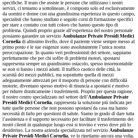
specifiche. Il team che assiste le persone che utilizzano i nostri
servizi, ci teniamo a sottolineare, è composto solo ed esclusivamente
da uomini e donne con una grandissima esperienza in questo campo,
specialisti che hanno studiato e seguito corsi di formazione specifici
per stare a contatto con tutti coloro che hanno questo tipo di
problema. Quindi proprio grazie all’esperienza del nostro personale
possiamo garantire un servizio
Ambulanze Private Presidi Medici
Cornelia
di altissimo livello, dove il paziente viene sempre messo al
primo posto e le sue esigenze sono assolutamente l’unica nostra
preoccupazione. In quanto veri professionisti del settore, sappiamo
perfettamente che per chi soffre di problemi motori, spostarsi
rappresenta sempre un grandissimo ostacolo, spesso insormontabile
se non si hanno i mezzi adatti. Il traffico caotico delle città, la
scarsità dei mezzi pubblici, ma soprattutto quella di mezzi
adeguatamente attrezzati per il trasporto di persone con difficoltà
motorie, diventano spesso motivo di rinuncia a spostarsi e motivo
per ridurre drasticamente i trasferimenti. Proprio per questa ragione,
il nostro centro specializzato nel settore dell’
Ambulanze Private
Presidi Medici Cornelia
, rappresenta la soluzione più indicata per
tutte quelle persone che non possono spostarsi da casa ma hanno
necessità di farlo per questioni di salute. Siamo in grado di dare tutta
l’assistenza e il supporto necessario per facilitare il trasferimento dei
nostri clienti in qualunque luogo essi si trovino e verso dove più lo
desiderino. La nostra azienda specializzata nel servizio
Ambulanze
Private Presidi Medici Cornelia
, ve lo ripetiamo ancora una volta,