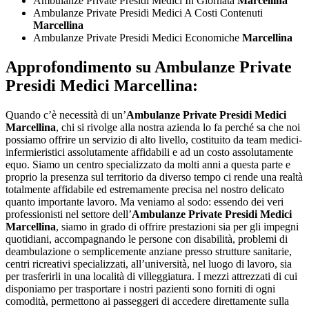
Ambulanze Private Presidi Medici In Giornata
Marcellina
Ambulanze Private Presidi Medici A Costi Contenuti
Marcellina
Ambulanze Private Presidi Medici Economiche
Marcellina
Approfondimento su
Ambulanze Private
Presidi Medici Marcellina:
Quando c’è necessità di un’
Ambulanze Private Presidi Medici
Marcellina
, chi si rivolge alla nostra azienda lo fa perché sa che noi
possiamo offrire un servizio di alto livello, costituito da team medici-
infermieristici assolutamente affidabili e ad un costo assolutamente
equo. Siamo un centro specializzato da molti anni a questa parte e
proprio la presenza sul territorio da diverso tempo ci rende una realtà
totalmente affidabile ed estremamente precisa nel nostro delicato
quanto importante lavoro. Ma veniamo al sodo: essendo dei veri
professionisti nel settore dell’
Ambulanze Private Presidi Medici
Marcellina
, siamo in grado di offrire prestazioni sia per gli impegni
quotidiani, accompagnando le persone con disabilità, problemi di
deambulazione o semplicemente anziane presso strutture sanitarie,
centri ricreativi specializzati, all’università, nel luogo di lavoro, sia
per trasferirli in una località di villeggiatura. I mezzi attrezzati di cui
disponiamo per trasportare i nostri pazienti sono forniti di ogni
comodità, permettono ai passeggeri di accedere direttamente sulla