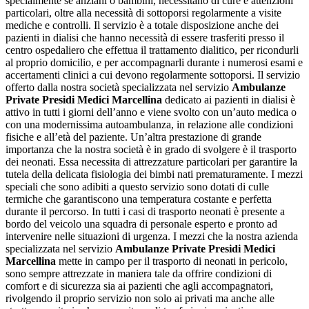
specialmente se anziani o bambini, necessitano di cure e attenzioni
particolari, oltre alla necessità di sottoporsi regolarmente a visite
mediche e controlli. Il servizio è a totale disposizione anche dei
pazienti in dialisi che hanno necessità di essere trasferiti presso il
centro ospedaliero che effettua il trattamento dialitico, per ricondurli
al proprio domicilio, e per accompagnarli durante i numerosi esami e
accertamenti clinici a cui devono regolarmente sottoporsi. Il servizio
offerto dalla nostra società specializzata nel servizio
Ambulanze
Private Presidi Medici Marcellina
dedicato ai pazienti in dialisi è
attivo in tutti i giorni dell’anno e viene svolto con un’auto medica o
con una modernissima autoambulanza, in relazione alle condizioni
fisiche e all’età del paziente. Un’altra prestazione di grande
importanza che la nostra società è in grado di svolgere è il trasporto
dei neonati. Essa necessita di attrezzature particolari per garantire la
tutela della delicata fisiologia dei bimbi nati prematuramente. I mezzi
speciali che sono adibiti a questo servizio sono dotati di culle
termiche che garantiscono una temperatura costante e perfetta
durante il percorso. In tutti i casi di trasporto neonati è presente a
bordo del veicolo una squadra di personale esperto e pronto ad
intervenire nelle situazioni di urgenza. I mezzi che la nostra azienda
specializzata nel servizio
Ambulanze Private Presidi Medici
Marcellina
mette in campo per il trasporto di neonati in pericolo,
sono sempre attrezzate in maniera tale da offrire condizioni di
comfort e di sicurezza sia ai pazienti che agli accompagnatori,
rivolgendo il proprio servizio non solo ai privati ma anche alle