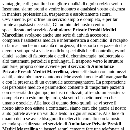
vantaggio, e di garantire la migliore qualità di ogni servizio svolto.
Insomma, siamo pronti a venire incontro a qualsiasi vostra esigenza
in maniera professionale, trasparente e assolutamente sicura.
Ovviamente, per offrire un servizio ampio e completo, e per far
fronte a qualsiasi necessità, Gli uomini del nostro centro
specializzato nel servizio
Ambulanze Private Presidi Medici
Marcellina
svolgono anche una serie di attività accessorie,
compresa l’assistenza medica e infermieristica a domicilio, il recapito
di farmaci anche in modalità di urgenza, il trasporto dei pazienti che
devono sottoporsi a visite mediche specialistiche di controllo, esami
clinici, sedute di fisioterapia e cicli di chemioterapia, radioterapia o
altri trattamenti periodici e prolungati. Il trasporto verso le strutture
sanitarie, proprio come avviene per il servizio di
Ambulanze
Private Presidi Medici Marcellina
, viene effettuato con automezzi
adatti, autoambulanze o auto mediche assolutamente all’avanguardia
e con la presenza di un eventuale accompagnatore. La preparazione
del personale medico e paramedico consente di trasportare pazienti
con necessità di ogni tipo, inclusi i dializzati, offrendo un’assistenza
completa e un estremo riguardo, sia sotto l’aspetto medico che
umano e sociale. Alla luce di quanto detto quindi, se vi serve il
nostro aiuto non esitate a contattarci, siamo certi che grazie al nostro
aiuto potrete avere un valido alleato in ogni situazione. Alla luce di
quanto detto se avete bisogno di mettervi in contatto con la nostra
azienda specializzata nel servizio di
Ambulanze Private Presidi
Medici Marcellina
vi basterà semplicemente fare una telefonata al