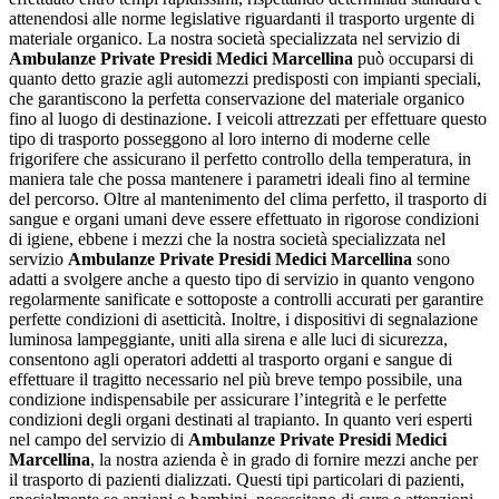
attenendosi alle norme legislative riguardanti il trasporto urgente di
materiale organico. La nostra società specializzata nel servizio di
Ambulanze Private Presidi Medici Marcellina
può occuparsi di
quanto detto grazie agli automezzi predisposti con impianti speciali,
che garantiscono la perfetta conservazione del materiale organico
fino al luogo di destinazione. I veicoli attrezzati per effettuare questo
tipo di trasporto posseggono al loro interno di moderne celle
frigorifere che assicurano il perfetto controllo della temperatura, in
maniera tale che possa mantenere i parametri ideali fino al termine
del percorso. Oltre al mantenimento del clima perfetto, il trasporto di
sangue e organi umani deve essere effettuato in rigorose condizioni
di igiene, ebbene i mezzi che la nostra società specializzata nel
servizio
Ambulanze Private Presidi Medici Marcellina
sono
adatti a svolgere anche a questo tipo di servizio in quanto vengono
regolarmente sanificate e sottoposte a controlli accurati per garantire
perfette condizioni di asetticità. Inoltre, i dispositivi di segnalazione
luminosa lampeggiante, uniti alla sirena e alle luci di sicurezza,
consentono agli operatori addetti al trasporto organi e sangue di
effettuare il tragitto necessario nel più breve tempo possibile, una
condizione indispensabile per assicurare l’integrità e le perfette
condizioni degli organi destinati al trapianto. In quanto veri esperti
nel campo del servizio di
Ambulanze Private Presidi Medici
Marcellina
, la nostra azienda è in grado di fornire mezzi anche per
il trasporto di pazienti dializzati. Questi tipi particolari di pazienti,