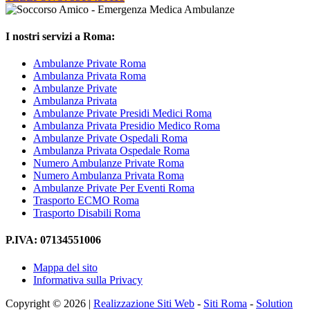
I nostri servizi a Roma:
Ambulanze Private Roma
Ambulanza Privata Roma
Ambulanze Private
Ambulanza Privata
Ambulanze Private Presidi Medici Roma
Ambulanza Privata Presidio Medico Roma
Ambulanze Private Ospedali Roma
Ambulanza Privata Ospedale Roma
Numero Ambulanze Private Roma
Numero Ambulanza Privata Roma
Ambulanze Private Per Eventi Roma
Trasporto ECMO Roma
Trasporto Disabili Roma
P.IVA: 07134551006
Mappa del sito
Informativa sulla Privacy
Copyright © 2026 |
Realizzazione Siti Web
-
Siti Roma
-
Solution