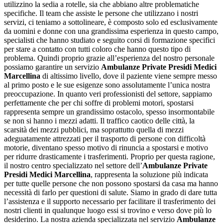
utilizzino la sedia a rotelle, sia che abbiano altre problematiche
specifiche. Il team che assiste le persone che utilizzano i nostri
servizi, ci teniamo a sottolineare, è composto solo ed esclusivamente
da uomini e donne con una grandissima esperienza in questo campo,
specialisti che hanno studiato e seguito corsi di formazione specifici
per stare a contatto con tutti coloro che hanno questo tipo di
problema. Quindi proprio grazie all’esperienza del nostro personale
possiamo garantire un servizio
Ambulanze Private Presidi Medici
Marcellina
di altissimo livello, dove il paziente viene sempre messo
al primo posto e le sue esigenze sono assolutamente l’unica nostra
preoccupazione. In quanto veri professionisti del settore, sappiamo
perfettamente che per chi soffre di problemi motori, spostarsi
rappresenta sempre un grandissimo ostacolo, spesso insormontabile
se non si hanno i mezzi adatti. Il traffico caotico delle città, la
scarsità dei mezzi pubblici, ma soprattutto quella di mezzi
adeguatamente attrezzati per il trasporto di persone con difficoltà
motorie, diventano spesso motivo di rinuncia a spostarsi e motivo
per ridurre drasticamente i trasferimenti. Proprio per questa ragione,
il nostro centro specializzato nel settore dell’
Ambulanze Private
Presidi Medici Marcellina
, rappresenta la soluzione più indicata
per tutte quelle persone che non possono spostarsi da casa ma hanno
necessità di farlo per questioni di salute. Siamo in grado di dare tutta
l’assistenza e il supporto necessario per facilitare il trasferimento dei
nostri clienti in qualunque luogo essi si trovino e verso dove più lo
desiderino. La nostra azienda specializzata nel servizio
Ambulanze