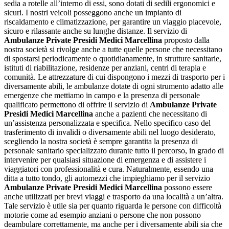
sedia a rotelle all’interno di essi, sono dotati di sedili ergonomici e
sicuri. I nostri veicoli posseggono anche un impianto di
riscaldamento e climatizzazione, per garantire un viaggio piacevole,
sicuro e rilassante anche su lunghe distanze. Il servizio di
Ambulanze Private Presidi Medici Marcellina
proposto dalla
nostra società si rivolge anche a tutte quelle persone che necessitano
di spostarsi periodicamente o quotidianamente, in strutture sanitarie,
istituti di riabilitazione, residenze per anziani, centri di terapia e
comunità. Le attrezzature di cui dispongono i mezzi di trasporto per i
diversamente abili, le ambulanze dotate di ogni strumento adatto alle
emergenze che mettiamo in campo e la presenza di personale
qualificato permettono di offrire il servizio di
Ambulanze Private
Presidi Medici Marcellina
anche a pazienti che necessitano di
un’assistenza personalizzata e specifica. Nello specifico caso del
trasferimento di invalidi o diversamente abili nel luogo desiderato,
scegliendo la nostra società è sempre garantita la presenza di
personale sanitario specializzato durante tutto il percorso, in grado di
intervenire per qualsiasi situazione di emergenza e di assistere i
viaggiatori con professionalità e cura. Naturalmente, essendo una
ditta a tutto tondo, gli automezzi che impieghiamo per il servizio
Ambulanze Private Presidi Medici Marcellina
possono essere
anche utilizzati per brevi viaggi e trasporto da una località a un’altra.
Tale servizio è utile sia per quanto riguarda le persone con difficoltà
motorie come ad esempio anziani o persone che non possono
deambulare correttamente, ma anche per i diversamente abili sia che