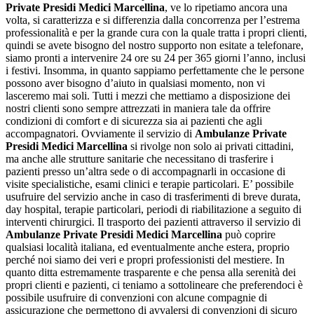
Private Presidi Medici Marcellina
, ve lo ripetiamo ancora una
volta, si caratterizza e si differenzia dalla concorrenza per l’estrema
professionalità e per la grande cura con la quale tratta i propri clienti,
quindi se avete bisogno del nostro supporto non esitate a telefonare,
siamo pronti a intervenire 24 ore su 24 per 365 giorni l’anno, inclusi
i festivi. Insomma, in quanto sappiamo perfettamente che le persone
possono aver bisogno d’aiuto in qualsiasi momento, non vi
lasceremo mai soli. Tutti i mezzi che mettiamo a disposizione dei
nostri clienti sono sempre attrezzati in maniera tale da offrire
condizioni di comfort e di sicurezza sia ai pazienti che agli
accompagnatori. Ovviamente il servizio di
Ambulanze Private
Presidi Medici Marcellina
si rivolge non solo ai privati cittadini,
ma anche alle strutture sanitarie che necessitano di trasferire i
pazienti presso un’altra sede o di accompagnarli in occasione di
visite specialistiche, esami clinici e terapie particolari. E’ possibile
usufruire del servizio anche in caso di trasferimenti di breve durata,
day hospital, terapie particolari, periodi di riabilitazione a seguito di
interventi chirurgici. Il trasporto dei pazienti attraverso il servizio di
Ambulanze Private Presidi Medici Marcellina
può coprire
qualsiasi località italiana, ed eventualmente anche estera, proprio
perché noi siamo dei veri e propri professionisti del mestiere. In
quanto ditta estremamente trasparente e che pensa alla serenità dei
propri clienti e pazienti, ci teniamo a sottolineare che preferendoci è
possibile usufruire di convenzioni con alcune compagnie di
assicurazione che permettono di avvalersi di convenzioni di sicuro