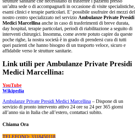
strutture sanitarie che necessitano di trasferire i pazienti presso
un’altra sede o di accompagnarli in occasione di visite specialistiche,
esami clinici e terapie particolari. E’ possibile usufruire dei mezzi del
nostro centro specializzato nel servizio
Ambulanze Private Presidi
Medici Marcellina
anche in caso di trasferimenti di breve durata,
day hospital, terapie particolari, periodi di riabilitazione a seguito di
interventi chirurgici. Insomma, come avrete potuto capire da queste
poche righe, la nostra società è in grado di prendersi cura di tutti
quei pazienti che hanno bisogno di un trasporto veloce, sicuro e
affidabile verso le strutture sanitarie.
Link utili per
Ambulanze Private Presidi
Medici Marcellina:
YouTube
Wikipedia
Ambulanze Private Presidi Medici Marcellina
– Dispone di un
servizio di pronto intervento attivo 24 ore su 24 per 365 giorni
all’anno sia in Italia che all’estero, contattaci subito.
Chiama Ora
TELEFONO: 3318450118