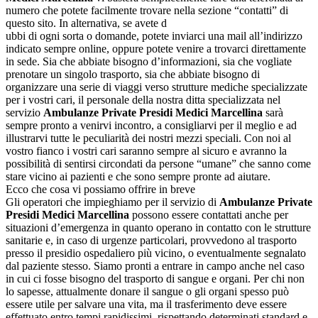
numero che potete facilmente trovare nella sezione “contatti” di
questo sito. In alternativa, se avete d
ubbi di ogni sorta o domande, potete inviarci una mail all’indirizzo
indicato sempre online, oppure potete venire a trovarci direttamente
in sede. Sia che abbiate bisogno d’informazioni, sia che vogliate
prenotare un singolo trasporto, sia che abbiate bisogno di
organizzare una serie di viaggi verso strutture mediche specializzate
per i vostri cari, il personale della nostra ditta specializzata nel
servizio
Ambulanze Private Presidi Medici Marcellina
sarà
sempre pronto a venirvi incontro, a consigliarvi per il meglio e ad
illustrarvi tutte le peculiarità dei nostri mezzi speciali. Con noi al
vostro fianco i vostri cari saranno sempre al sicuro e avranno la
possibilità di sentirsi circondati da persone “umane” che sanno come
stare vicino ai pazienti e che sono sempre pronte ad aiutare.
Ecco che cosa vi possiamo offrire in breve
Gli operatori che impieghiamo per il servizio di
Ambulanze Private
Presidi Medici Marcellina
possono essere contattati anche per
situazioni d’emergenza in quanto operano in contatto con le strutture
sanitarie e, in caso di urgenze particolari, provvedono al trasporto
presso il presidio ospedaliero più vicino, o eventualmente segnalato
dal paziente stesso. Siamo pronti a entrare in campo anche nel caso
in cui ci fosse bisogno del trasporto di sangue e organi. Per chi non
lo sapesse, attualmente donare il sangue o gli organi spesso può
essere utile per salvare una vita, ma il trasferimento deve essere
effettuato entro tempi rapidissimi, rispettando determinati standard e