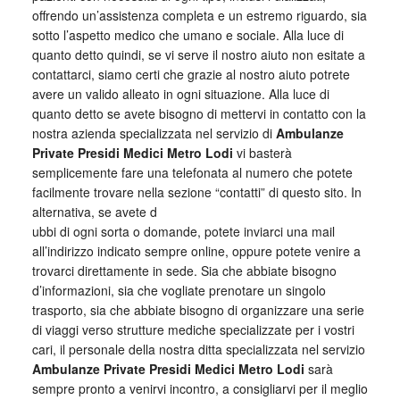
offrendo un’assistenza completa e un estremo riguardo, sia
sotto l’aspetto medico che umano e sociale. Alla luce di
quanto detto quindi, se vi serve il nostro aiuto non esitate a
contattarci, siamo certi che grazie al nostro aiuto potrete
avere un valido alleato in ogni situazione. Alla luce di
quanto detto se avete bisogno di mettervi in contatto con la
nostra azienda specializzata nel servizio di
Ambulanze
Private Presidi Medici Metro Lodi
vi basterà
semplicemente fare una telefonata al numero che potete
facilmente trovare nella sezione “contatti” di questo sito. In
alternativa, se avete d
ubbi di ogni sorta o domande, potete inviarci una mail
all’indirizzo indicato sempre online, oppure potete venire a
trovarci direttamente in sede. Sia che abbiate bisogno
d’informazioni, sia che vogliate prenotare un singolo
trasporto, sia che abbiate bisogno di organizzare una serie
di viaggi verso strutture mediche specializzate per i vostri
cari, il personale della nostra ditta specializzata nel servizio
Ambulanze Private Presidi Medici Metro Lodi
sarà
sempre pronto a venirvi incontro, a consigliarvi per il meglio