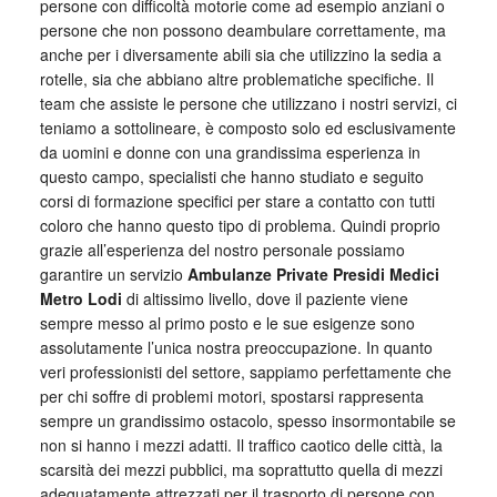
persone con difficoltà motorie come ad esempio anziani o
persone che non possono deambulare correttamente, ma
anche per i diversamente abili sia che utilizzino la sedia a
rotelle, sia che abbiano altre problematiche specifiche. Il
team che assiste le persone che utilizzano i nostri servizi, ci
teniamo a sottolineare, è composto solo ed esclusivamente
da uomini e donne con una grandissima esperienza in
questo campo, specialisti che hanno studiato e seguito
corsi di formazione specifici per stare a contatto con tutti
coloro che hanno questo tipo di problema. Quindi proprio
grazie all’esperienza del nostro personale possiamo
garantire un servizio
Ambulanze Private Presidi Medici
Metro Lodi
di altissimo livello, dove il paziente viene
sempre messo al primo posto e le sue esigenze sono
assolutamente l’unica nostra preoccupazione. In quanto
veri professionisti del settore, sappiamo perfettamente che
per chi soffre di problemi motori, spostarsi rappresenta
sempre un grandissimo ostacolo, spesso insormontabile se
non si hanno i mezzi adatti. Il traffico caotico delle città, la
scarsità dei mezzi pubblici, ma soprattutto quella di mezzi
adeguatamente attrezzati per il trasporto di persone con