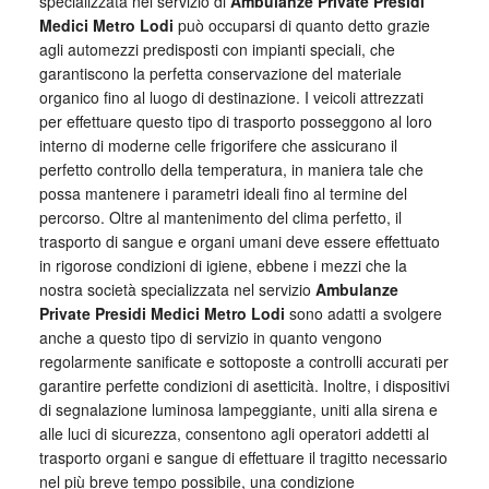
specializzata nel servizio di
Ambulanze Private Presidi
Medici Metro Lodi
può occuparsi di quanto detto grazie
agli automezzi predisposti con impianti speciali, che
garantiscono la perfetta conservazione del materiale
organico fino al luogo di destinazione. I veicoli attrezzati
per effettuare questo tipo di trasporto posseggono al loro
interno di moderne celle frigorifere che assicurano il
perfetto controllo della temperatura, in maniera tale che
possa mantenere i parametri ideali fino al termine del
percorso. Oltre al mantenimento del clima perfetto, il
trasporto di sangue e organi umani deve essere effettuato
in rigorose condizioni di igiene, ebbene i mezzi che la
nostra società specializzata nel servizio
Ambulanze
Private Presidi Medici Metro Lodi
sono adatti a svolgere
anche a questo tipo di servizio in quanto vengono
regolarmente sanificate e sottoposte a controlli accurati per
garantire perfette condizioni di asetticità. Inoltre, i dispositivi
di segnalazione luminosa lampeggiante, uniti alla sirena e
alle luci di sicurezza, consentono agli operatori addetti al
trasporto organi e sangue di effettuare il tragitto necessario
nel più breve tempo possibile, una condizione