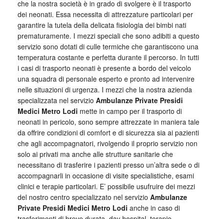
che la nostra società è in grado di svolgere è il trasporto
dei neonati. Essa necessita di attrezzature particolari per
garantire la tutela della delicata fisiologia dei bimbi nati
prematuramente. I mezzi speciali che sono adibiti a questo
servizio sono dotati di culle termiche che garantiscono una
temperatura costante e perfetta durante il percorso. In tutti
i casi di trasporto neonati è presente a bordo del veicolo
una squadra di personale esperto e pronto ad intervenire
nelle situazioni di urgenza. I mezzi che la nostra azienda
specializzata nel servizio
Ambulanze Private Presidi
Medici Metro Lodi
mette in campo per il trasporto di
neonati in pericolo, sono sempre attrezzate in maniera tale
da offrire condizioni di comfort e di sicurezza sia ai pazienti
che agli accompagnatori, rivolgendo il proprio servizio non
solo ai privati ma anche alle strutture sanitarie che
necessitano di trasferire i pazienti presso un’altra sede o di
accompagnarli in occasione di visite specialistiche, esami
clinici e terapie particolari. E’ possibile usufruire dei mezzi
del nostro centro specializzato nel servizio
Ambulanze
Private Presidi Medici Metro Lodi
anche in caso di
trasferimenti di breve durata, day hospital, terapie