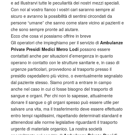
e ad illustrarvi tutte le peculiarità dei nostri mezzi speciali.
Con noi al vostro fianco i vostri cari saranno sempre al
sicuro e avranno la possibilità di sentirsi circondati da
persone “umane” che sanno come stare vicino ai pazienti e
che sono sempre pronte ad aiutare.
Ecco che cosa vi possiamo offrire in breve
Gli operatori che impieghiamo per il servizio di
Ambulanze
Private Presidi Medici Metro Lodi
possono essere
contattati anche per situazioni d’emergenza in quanto
operano in contatto con le strutture sanitarie e, in caso di
urgenze particolari, provvedono al trasporto presso il
presidio ospedaliero più vicino, o eventualmente segnalato
dal paziente stesso. Siamo pronti a entrare in campo
anche nel caso in cui ci fosse bisogno del trasporto di
sangue e organi. Per chi non lo sapesse, attualmente
donare il sangue o gli organi spesso può essere utile per
salvare una vita, ma il trasferimento deve essere effettuato
entro tempi rapidissimi, rispettando determinati standard e
attenendosi alle norme legislative riguardanti il trasporto
urgente di materiale organico. La nostra società