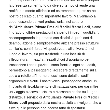
la presenza sul territorio da diverso tempo ci rende una
realtà totalmente affidabile ed estremamente precisa nel
nostro delicato quanto importante lavoro. Ma veniamo al
sodo: essendo dei veri professionisti nel settore
dell’
Ambulanze Private Presidi Medici Metro Lodi
, siamo
in grado di offrire prestazioni sia per gli impegni quotidiani,
accompagnando le persone con disabilità, problemi di
deambulazione o semplicemente anziane presso strutture
sanitarie, centri ricreativi specializzati, all’università, nel
luogo di lavoro, sia per trasferirli in una località di
villeggiatura. I mezzi attrezzati di cui disponiamo per
trasportare i nostri pazienti sono forniti di ogni comodità,
permettono ai passeggeri di accedere direttamente sulla
sedia a rotelle all’interno di essi, sono dotati di sedili
ergonomici e sicuri. I nostri veicoli posseggono anche un
impianto di riscaldamento e climatizzazione, per garantire
un viaggio piacevole, sicuro e rilassante anche su lunghe
distanze. Il servizio di
Ambulanze Private Presidi Medici
Metro Lodi
proposto dalla nostra società si rivolge anche a
tutte quelle persone che necessitano di spostarsi