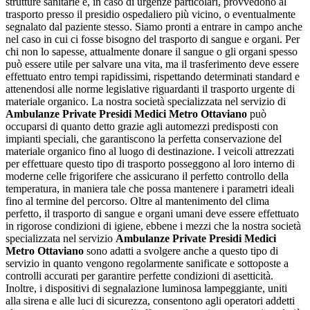
strutture sanitarie e, in caso di urgenze particolari, provvedono al
trasporto presso il presidio ospedaliero più vicino, o eventualmente
segnalato dal paziente stesso. Siamo pronti a entrare in campo anche
nel caso in cui ci fosse bisogno del trasporto di sangue e organi. Per
chi non lo sapesse, attualmente donare il sangue o gli organi spesso
può essere utile per salvare una vita, ma il trasferimento deve essere
effettuato entro tempi rapidissimi, rispettando determinati standard e
attenendosi alle norme legislative riguardanti il trasporto urgente di
materiale organico. La nostra società specializzata nel servizio di
Ambulanze Private Presidi Medici Metro Ottaviano
può
occuparsi di quanto detto grazie agli automezzi predisposti con
impianti speciali, che garantiscono la perfetta conservazione del
materiale organico fino al luogo di destinazione. I veicoli attrezzati
per effettuare questo tipo di trasporto posseggono al loro interno di
moderne celle frigorifere che assicurano il perfetto controllo della
temperatura, in maniera tale che possa mantenere i parametri ideali
fino al termine del percorso. Oltre al mantenimento del clima
perfetto, il trasporto di sangue e organi umani deve essere effettuato
in rigorose condizioni di igiene, ebbene i mezzi che la nostra società
specializzata nel servizio
Ambulanze Private Presidi Medici
Metro Ottaviano
sono adatti a svolgere anche a questo tipo di
servizio in quanto vengono regolarmente sanificate e sottoposte a
controlli accurati per garantire perfette condizioni di asetticità.
Inoltre, i dispositivi di segnalazione luminosa lampeggiante, uniti
alla sirena e alle luci di sicurezza, consentono agli operatori addetti