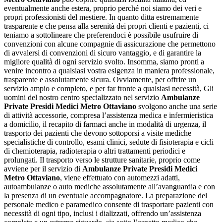
eventualmente anche estera, proprio perché noi siamo dei veri e
propri professionisti del mestiere. In quanto ditta estremamente
trasparente e che pensa alla serenità dei propri clienti e pazienti, ci
teniamo a sottolineare che preferendoci è possibile usufruire di
convenzioni con alcune compagnie di assicurazione che permettono
di avvalersi di convenzioni di sicuro vantaggio, e di garantire la
migliore qualità di ogni servizio svolto. Insomma, siamo pronti a
venire incontro a qualsiasi vostra esigenza in maniera professionale,
trasparente e assolutamente sicura. Ovviamente, per offrire un
servizio ampio e completo, e per far fronte a qualsiasi necessità, Gli
uomini del nostro centro specializzato nel servizio
Ambulanze
Private Presidi Medici Metro Ottaviano
svolgono anche una serie
di attività accessorie, compresa l’assistenza medica e infermieristica
a domicilio, il recapito di farmaci anche in modalità di urgenza, il
trasporto dei pazienti che devono sottoporsi a visite mediche
specialistiche di controllo, esami clinici, sedute di fisioterapia e cicli
di chemioterapia, radioterapia o altri trattamenti periodici e
prolungati. Il trasporto verso le strutture sanitarie, proprio come
avviene per il servizio di
Ambulanze Private Presidi Medici
Metro Ottaviano
, viene effettuato con automezzi adatti,
autoambulanze o auto mediche assolutamente all’avanguardia e con
la presenza di un eventuale accompagnatore. La preparazione del
personale medico e paramedico consente di trasportare pazienti con
necessità di ogni tipo, inclusi i dializzati, offrendo un’assistenza