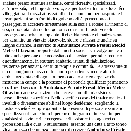
anziane presso strutture sanitarie, centri ricreativi specializzati,
all’università, nel luogo di lavoro, sia per trasferirli in una località di
villeggiatura. I mezzi attrezzati di cui disponiamo per trasportare i
nostri pazienti sono forniti di ogni comodità, permettono ai
passeggeri di accedere direttamente sulla sedia a rotelle all’interno di
essi, sono dotati di sedili ergonomici e sicuri. I nostri veicoli
posseggono anche un impianto di riscaldamento e climatizzazione,
per garantire un viaggio piacevole, sicuro e rilassante anche su
lunghe distanze. Il servizio di
Ambulanze Private Presidi Medici
Metro Ottaviano
proposto dalla nostra società si rivolge anche a
tutte quelle persone che necessitano di spostarsi periodicamente o
quotidianamente, in strutture sanitarie, istituti di riabilitazione,
residenze per anziani, centri di terapia e comunità. Le attrezzature di
cui dispongono i mezzi di trasporto per i diversamente abili, le
ambulanze dotate di ogni strumento adatto alle emergenze che
mettiamo in campo e la presenza di personale qualificato permettono
di offrire il servizio di
Ambulanze Private Presidi Medici Metro
Ottaviano
anche a pazienti che necessitano di un’assistenza
personalizzata e specifica. Nello specifico caso del trasferimento di
invalidi o diversamente abili nel luogo desiderato, scegliendo la
nostra società è sempre garantita la presenza di personale sanitario
specializzato durante tutto il percorso, in grado di intervenire per
qualsiasi situazione di emergenza e di assistere i viaggiatori con
professionalità e cura. Naturalmente, essendo una ditta a tutto tondo,
gli automezzi che impieghiamo per il servizio
Ambulanze Private