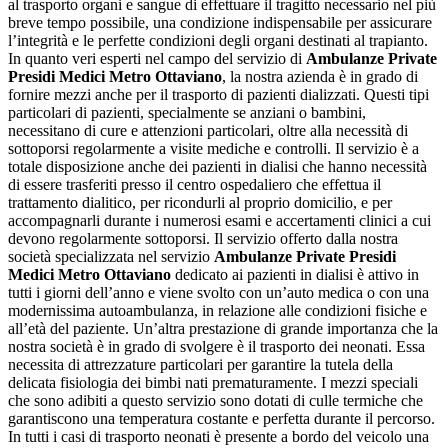
al trasporto organi e sangue di effettuare il tragitto necessario nel più
breve tempo possibile, una condizione indispensabile per assicurare
l’integrità e le perfette condizioni degli organi destinati al trapianto.
In quanto veri esperti nel campo del servizio di
Ambulanze Private
Presidi Medici Metro Ottaviano
, la nostra azienda è in grado di
fornire mezzi anche per il trasporto di pazienti dializzati. Questi tipi
particolari di pazienti, specialmente se anziani o bambini,
necessitano di cure e attenzioni particolari, oltre alla necessità di
sottoporsi regolarmente a visite mediche e controlli. Il servizio è a
totale disposizione anche dei pazienti in dialisi che hanno necessità
di essere trasferiti presso il centro ospedaliero che effettua il
trattamento dialitico, per ricondurli al proprio domicilio, e per
accompagnarli durante i numerosi esami e accertamenti clinici a cui
devono regolarmente sottoporsi. Il servizio offerto dalla nostra
società specializzata nel servizio
Ambulanze Private Presidi
Medici Metro Ottaviano
dedicato ai pazienti in dialisi è attivo in
tutti i giorni dell’anno e viene svolto con un’auto medica o con una
modernissima autoambulanza, in relazione alle condizioni fisiche e
all’età del paziente. Un’altra prestazione di grande importanza che la
nostra società è in grado di svolgere è il trasporto dei neonati. Essa
necessita di attrezzature particolari per garantire la tutela della
delicata fisiologia dei bimbi nati prematuramente. I mezzi speciali
che sono adibiti a questo servizio sono dotati di culle termiche che
garantiscono una temperatura costante e perfetta durante il percorso.
In tutti i casi di trasporto neonati è presente a bordo del veicolo una