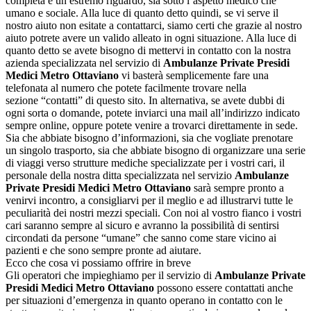
completa e un estremo riguardo, sia sotto l’aspetto medico che
umano e sociale. Alla luce di quanto detto quindi, se vi serve il
nostro aiuto non esitate a contattarci, siamo certi che grazie al nostro
aiuto potrete avere un valido alleato in ogni situazione. Alla luce di
quanto detto se avete bisogno di mettervi in contatto con la nostra
azienda specializzata nel servizio di
Ambulanze Private Presidi
Medici Metro Ottaviano
vi basterà semplicemente fare una
telefonata al numero che potete facilmente trovare nella
sezione “contatti” di questo sito. In alternativa, se avete dubbi di
ogni sorta o domande, potete inviarci una mail all’indirizzo indicato
sempre online, oppure potete venire a trovarci direttamente in sede.
Sia che abbiate bisogno d’informazioni, sia che vogliate prenotare
un singolo trasporto, sia che abbiate bisogno di organizzare una serie
di viaggi verso strutture mediche specializzate per i vostri cari, il
personale della nostra ditta specializzata nel servizio
Ambulanze
Private Presidi Medici Metro Ottaviano
sarà sempre pronto a
venirvi incontro, a consigliarvi per il meglio e ad illustrarvi tutte le
peculiarità dei nostri mezzi speciali. Con noi al vostro fianco i vostri
cari saranno sempre al sicuro e avranno la possibilità di sentirsi
circondati da persone “umane” che sanno come stare vicino ai
pazienti e che sono sempre pronte ad aiutare.
Ecco che cosa vi possiamo offrire in breve
Gli operatori che impieghiamo per il servizio di
Ambulanze Private
Presidi Medici Metro Ottaviano
possono essere contattati anche
per situazioni d’emergenza in quanto operano in contatto con le