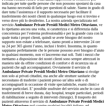
indicata per tutte quelle persone che non possono spostarsi da casa
ma hanno necessità di farlo per questioni di salute. Siamo in grado di
dare tutta l’assistenza e il supporto necessario per facilitare il
trasferimento dei nostri clienti in qualunque luogo essi si trovino e
verso dove più lo desiderino. La nostra azienda specializzata nel
servizio
Ambulanze Private Presidi Medici Metro Ottaviano
, ve
lo ripetiamo ancora una volta, si caratterizza e si differenzia dalla
concorrenza per l’estrema professionalità e per la grande cura con la
quale tratta i propri clienti, quindi se avete bisogno del nostro
supporto non esitate a telefonare, siamo pronti a intervenire 24 ore
su 24 per 365 giorni l’anno, inclusi i festivi. Insomma, in quanto
sappiamo perfettamente che le persone possono aver bisogno d’aiuto
in qualsiasi momento, non vi lasceremo mai soli. Tutti i mezzi che
mettiamo a disposizione dei nostri clienti sono sempre attrezzati in
maniera tale da offrire condizioni di comfort e di sicurezza sia ai
pazienti che agli accompagnatori. Ovviamente il servizio di
Ambulanze Private Presidi Medici Metro Ottaviano
si rivolge
non solo ai privati cittadini, ma anche alle strutture sanitarie che
necessitano di trasferire i pazienti presso un’altra sede o di
accompagnarli in occasione di visite specialistiche, esami clinici e
terapie particolari. E’ possibile usufruire del servizio anche in caso di
trasferimenti di breve durata, day hospital, terapie particolari, periodi
di riabilitazione a seguito di interventi chirurgici. Il trasporto dei
pazienti attraverso il servizio di
Ambulanze Private Presidi Medici
Metro Ottaviano
può coprire qualsiasi località italiana, ed