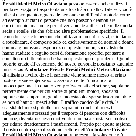
Presidi Medici Metro Ottaviano
possono essere anche utilizzati
per brevi viaggi e trasporto da una località a un’altra. Tale servizio è
utile sia per quanto riguarda le persone con difficoltà motorie come
ad esempio anziani o persone che non possono deambulare
correttamente, ma anche per i diversamente abili sia che utilizzino la
sedia a rotelle, sia che abbiano altre problematiche specifiche. Il
team che assiste le persone che utilizzano i nostri servizi, ci teniamo
a sottolineare, è composto solo ed esclusivamente da uomini e donne
con una grandissima esperienza in questo campo, specialisti che
hanno studiato e seguito corsi di formazione specifici per stare a
contatto con tutti coloro che hanno questo tipo di problema. Quindi
proprio grazie all’esperienza del nostro personale possiamo garantire
un servizio
Ambulanze Private Presidi Medici Metro Ottaviano
di altissimo livello, dove il paziente viene sempre messo al primo
posto e le sue esigenze sono assolutamente l’unica nostra
preoccupazione. In quanto veri professionisti del settore, sappiamo
perfettamente che per chi soffre di problemi motori, spostarsi
rappresenta sempre un grandissimo ostacolo, spesso insormontabile
se non si hanno i mezzi adatti. Il traffico caotico delle città, la
scarsità dei mezzi pubblici, ma soprattutto quella di mezzi
adeguatamente attrezzati per il trasporto di persone con difficoltà
motorie, diventano spesso motivo di rinuncia a spostarsi e motivo
per ridurre drasticamente i trasferimenti. Proprio per questa ragione,
il nostro centro specializzato nel settore dell’
Ambulanze Private
Presidi Medici Metro Ottaviano
, rappresenta la soluzione più