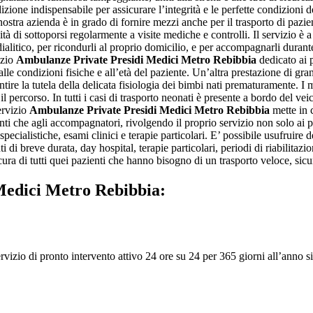
izione indispensabile per assicurare l’integrità e le perfette condizioni d
 nostra azienda è in grado di fornire mezzi anche per il trasporto di pazien
ità di sottoporsi regolarmente a visite mediche e controlli. Il servizio è 
to dialitico, per ricondurli al proprio domicilio, e per accompagnarli dur
izio
Ambulanze Private Presidi Medici Metro Rebibbia
dedicato ai p
 condizioni fisiche e all’età del paziente. Un’altra prestazione di grand
antire la tutela della delicata fisiologia dei bimbi nati prematuramente. I 
 percorso. In tutti i casi di trasporto neonati è presente a bordo del ve
ervizio
Ambulanze Private Presidi Medici Metro Rebibbia
mette in c
nti che agli accompagnatori, rivolgendo il proprio servizio non solo ai pri
pecialistiche, esami clinici e terapie particolari. E’ possibile usufruire 
i di breve durata, day hospital, terapie particolari, periodi di riabilita
ura di tutti quei pazienti che hanno bisogno di un trasporto veloce, sicuro
Medici Metro Rebibbia:
izio di pronto intervento attivo 24 ore su 24 per 365 giorni all’anno sia 