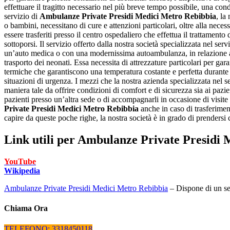
effettuare il tragitto necessario nel più breve tempo possibile, una cond
servizio di
Ambulanze Private Presidi Medici Metro Rebibbia
, la
o bambini, necessitano di cure e attenzioni particolari, oltre alla necess
essere trasferiti presso il centro ospedaliero che effettua il trattamen
sottoporsi. Il servizio offerto dalla nostra società specializzata nel serv
un’auto medica o con una modernissima autoambulanza, in relazione alle
trasporto dei neonati. Essa necessita di attrezzature particolari per gar
termiche che garantiscono una temperatura costante e perfetta durante il
situazioni di urgenza. I mezzi che la nostra azienda specializzata nel s
maniera tale da offrire condizioni di comfort e di sicurezza sia ai pazie
pazienti presso un’altra sede o di accompagnarli in occasione di visite s
Private Presidi Medici Metro Rebibbia
anche in caso di trasferiment
capire da queste poche righe, la nostra società è in grado di prendersi c
Link utili per
Ambulanze Private Presidi 
YouTube
Wikipedia
Ambulanze Private Presidi Medici Metro Rebibbia
– Dispone di un serv
Chiama Ora
TELEFONO: 3318450118