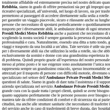
totalmente affidabile ed estremamente precisa nel nostro delicato quan
Rebibbia
, siamo in grado di offrire prestazioni sia per gli impegni 
ricreativi specializzati, all’università, nel luogo di lavoro, sia per tras
permettono ai passeggeri di accedere direttamente sulla sedia a rotelle 
per garantire un viaggio piacevole, sicuro e rilassante anche su lunghe 
persone che necessitano di spostarsi periodicamente o quotidianamente, in
trasporto per i diversamente abili, le ambulanze dotate di ogni strumen
Presidi Medici Metro Rebibbia
anche a pazienti che necessitano di u
scegliendo la nostra società è sempre garantita la presenza di personale 
professionalità e cura. Naturalmente, essendo una ditta a tutto tondo,
viaggi e trasporto da una località a un’altra. Tale servizio è utile s
per i diversamente abili sia che utilizzino la sedia a rotelle, sia che a
esclusivamente da uomini e donne con una grandissima esperienza in que
di problema. Quindi proprio grazie all’esperienza del nostro personal
messo al primo posto e le sue esigenze sono assolutamente l’unica nost
rappresenta sempre un grandissimo ostacolo, spesso insormontabile se no
attrezzati per il trasporto di persone con difficoltà motorie, diventano 
specializzato nel settore dell’
Ambulanze Private Presidi Medici Me
questioni di salute. Siamo in grado di dare tutta l’assistenza e il suppo
azienda specializzata nel servizio
Ambulanze Private Presidi Medic
grande cura con la quale tratta i propri clienti, quindi se avete bisogno
quanto sappiamo perfettamente che le persone possono aver bisogno d’a
maniera tale da offrire condizioni di comfort e di sicurezza sia ai paz
cittadini, ma anche alle strutture sanitarie che necessitano di trasferire
del servizio anche in caso di trasferimenti di breve durata, day hospital, 