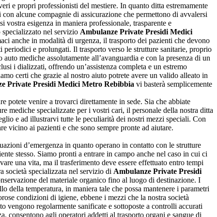
eri e propri professionisti del mestiere. In quanto ditta estremamente
ioni con alcune compagnie di assicurazione che permettono di avvalersi
si vostra esigenza in maniera professionale, trasparente e
 specializzato nel servizio
Ambulanze Private Presidi Medici
maci anche in modalità di urgenza, il trasporto dei pazienti che devono
i periodici e prolungati. Il trasporto verso le strutture sanitarie, proprio
 o auto mediche assolutamente all’avanguardia e con la presenza di un
usi i dializzati, offrendo un’assistenza completa e un estremo
iamo certi che grazie al nostro aiuto potrete avere un valido alleato in
 Private Presidi Medici Metro Rebibbia
vi basterà semplicemente
ure potete venire a trovarci direttamente in sede. Sia che abbiate
 mediche specializzate per i vostri cari, il personale della nostra ditta
lio e ad illustrarvi tutte le peculiarità dei nostri mezzi speciali. Con
are vicino ai pazienti e che sono sempre pronte ad aiutare.
tuazioni d’emergenza in quanto operano in contatto con le strutture
iente stesso. Siamo pronti a entrare in campo anche nel caso in cui ci
vare una vita, ma il trasferimento deve essere effettuato entro tempi
a società specializzata nel servizio di
Ambulanze Private Presidi
nservazione del materiale organico fino al luogo di destinazione. I
rollo della temperatura, in maniera tale che possa mantenere i parametri
gorose condizioni di igiene, ebbene i mezzi che la nostra società
to vengono regolarmente sanificate e sottoposte a controlli accurati
ezza, consentono agli operatori addetti al trasporto organi e sangue di