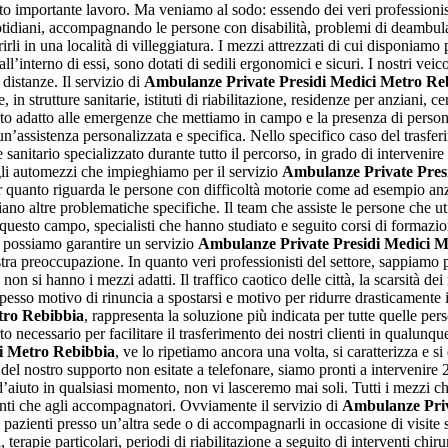
to importante lavoro. Ma veniamo al sodo: essendo dei veri professionisti
quotidiani, accompagnando le persone con disabilità, problemi di deambula
ferirli in una località di villeggiatura. I mezzi attrezzati di cui disponiamo
all’interno di essi, sono dotati di sedili ergonomici e sicuri. I nostri 
distanze. Il servizio di
Ambulanze Private Presidi Medici Metro Re
 strutture sanitarie, istituti di riabilitazione, residenze per anziani, c
to adatto alle emergenze che mettiamo in campo e la presenza di personal
n’assistenza personalizzata e specifica. Nello specifico caso del trasfer
sanitario specializzato durante tutto il percorso, in grado di intervenire
 gli automezzi che impieghiamo per il servizio
Ambulanze Private Pres
ia per quanto riguarda le persone con difficoltà motorie come ad esempi
bbiano altre problematiche specifiche. Il team che assiste le persone che ut
sto campo, specialisti che hanno studiato e seguito corsi di formazione
e possiamo garantire un servizio
Ambulanze Private Presidi Medici M
ra preoccupazione. In quanto veri professionisti del settore, sappiamo p
n si hanno i mezzi adatti. Il traffico caotico delle città, la scarsità d
spesso motivo di rinuncia a spostarsi e motivo per ridurre drasticamente i
tro Rebibbia
, rappresenta la soluzione più indicata per tutte quelle p
rto necessario per facilitare il trasferimento dei nostri clienti in qualunq
i Metro Rebibbia
, ve lo ripetiamo ancora una volta, si caratterizza e s
 del nostro supporto non esitate a telefonare, siamo pronti a intervenire 
iuto in qualsiasi momento, non vi lasceremo mai soli. Tutti i mezzi che 
ienti che agli accompagnatori. Ovviamente il servizio di
Ambulanze Priv
 i pazienti presso un’altra sede o di accompagnarli in occasione di visite s
terapie particolari, periodi di riabilitazione a seguito di interventi chirur