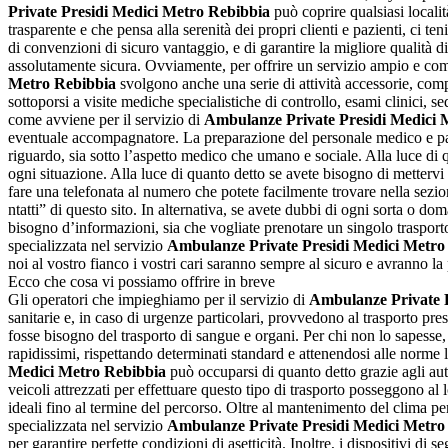
Private Presidi Medici Metro Rebibbia
può coprire qualsiasi localit
trasparente e che pensa alla serenità dei propri clienti e pazienti, ci
di convenzioni di sicuro vantaggio, e di garantire la migliore qualità 
assolutamente sicura. Ovviamente, per offrire un servizio ampio e compl
Metro Rebibbia
svolgono anche una serie di attività accessorie, compr
sottoporsi a visite mediche specialistiche di controllo, esami clinici, sed
come avviene per il servizio di
Ambulanze Private Presidi Medici 
eventuale accompagnatore. La preparazione del personale medico e param
riguardo, sia sotto l’aspetto medico che umano e sociale. Alla luce di qu
ogni situazione. Alla luce di quanto detto se avete bisogno di mettervi 
fare una telefonata al numero che potete facilmente trovare nella sezi
ntatti” di questo sito. In alternativa, se avete dubbi di ogni sorta o d
bisogno d’informazioni, sia che vogliate prenotare un singolo trasporto,
specializzata nel servizio
Ambulanze Private Presidi Medici Metro
noi al vostro fianco i vostri cari saranno sempre al sicuro e avranno l
Ecco che cosa vi possiamo offrire in breve
Gli operatori che impieghiamo per il servizio di
Ambulanze Private 
sanitarie e, in caso di urgenze particolari, provvedono al trasporto pr
fosse bisogno del trasporto di sangue e organi. Per chi non lo sapesse,
rapidissimi, rispettando determinati standard e attenendosi alle norme l
Medici Metro Rebibbia
può occuparsi di quanto detto grazie agli aut
veicoli attrezzati per effettuare questo tipo di trasporto posseggono al
ideali fino al termine del percorso. Oltre al mantenimento del clima per
specializzata nel servizio
Ambulanze Private Presidi Medici Metro
per garantire perfette condizioni di asetticità. Inoltre, i dispositivi di