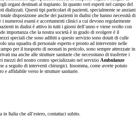
egli organi destinati al trapianto. In quanto veri esperti nel campo del
ti dializzati. Questi tipi particolari di pazienti, specialmente se anziani
a totale disposizione anche dei pazienti in dialisi che hanno necessità di
ante i numerosi esami e accertamenti clinici a cui devono regolarmente
azienti in dialisi è attivo in tutti i giorni dell’anno e viene svolto con
e importanza che la nostra società è in grado di svolgere è il
mezzi speciali che sono adibiti a questo servizio sono dotati di culle
icolo una squadra di personale esperto e pronto ad intervenire nelle
ampo per il trasporto di neonati in pericolo, sono sempre attrezzate in
vati ma anche alle strutture sanitarie che necessitano di trasferire i
dei mezzi del nostro centro specializzato nel servizio
Ambulanze
zione a seguito di interventi chirurgici. Insomma, come avrete potuto
 e affidabile verso le strutture sanitarie.
in Italia che all’estero, contattaci subito.