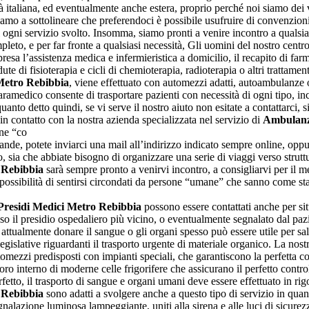
à italiana, ed eventualmente anche estera, proprio perché noi siamo dei v
 teniamo a sottolineare che preferendoci è possibile usufruire di convenz
di ogni servizio svolto. Insomma, siamo pronti a venire incontro a qualsia
eto, e per far fronte a qualsiasi necessità, Gli uomini del nostro centro
esa l’assistenza medica e infermieristica a domicilio, il recapito di far
ute di fisioterapia e cicli di chemioterapia, radioterapia o altri trattament
Metro Rebibbia
, viene effettuato con automezzi adatti, autoambulanze
edico consente di trasportare pazienti con necessità di ogni tipo, incl
anto detto quindi, se vi serve il nostro aiuto non esitate a contattarci, s
in contatto con la nostra azienda specializzata nel servizio di
Ambulanze
one “co
omande, potete inviarci una mail all’indirizzo indicato sempre online, opp
 sia che abbiate bisogno di organizzare una serie di viaggi verso strutture
 Rebibbia
sarà sempre pronto a venirvi incontro, a consigliarvi per il meg
a possibilità di sentirsi circondati da persone “umane” che sanno come st
Presidi Medici Metro Rebibbia
possono essere contattati anche per si
esso il presidio ospedaliero più vicino, o eventualmente segnalato dal paz
 attualmente donare il sangue o gli organi spesso può essere utile per sal
egislative riguardanti il trasporto urgente di materiale organico. La nostr
omezzi predisposti con impianti speciali, che garantiscono la perfetta co
 loro interno di moderne celle frigorifere che assicurano il perfetto cont
fetto, il trasporto di sangue e organi umani deve essere effettuato in ri
 Rebibbia
sono adatti a svolgere anche a questo tipo di servizio in quan
 segnalazione luminosa lampeggiante, uniti alla sirena e alle luci di sicur