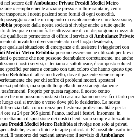
 nel settore dell’
Ambulanze Private Presidi Medici Metro
zione o semplicemente anziane presso strutture sanitarie, centri
 per trasportare i nostri pazienti sono forniti di ogni comodità,
veicoli posseggono anche un impianto di riscaldamento e climatizzazione,
bibbia
proposto dalla nostra società si rivolge anche a tutte quelle
entri di terapia e comunità. Le attrezzature di cui dispongono i mezzi di
e qualificato permettono di offrire il servizio di
Ambulanze Private
imento di invalidi o diversamente abili nel luogo desiderato,
 per qualsiasi situazione di emergenza e di assistere i viaggiatori con
idi Medici Metro Rebibbia
possono essere anche utilizzati per brevi
o anziani o persone che non possono deambulare correttamente, ma anche
ilizzano i nostri servizi, ci teniamo a sottolineare, è composto solo ed
 specifici per stare a contatto con tutti coloro che hanno questo tipo
etro Rebibbia
di altissimo livello, dove il paziente viene sempre
erfettamente che per chi soffre di problemi motori, spostarsi
ei mezzi pubblici, ma soprattutto quella di mezzi adeguatamente
 trasferimenti. Proprio per questa ragione, il nostro centro
ersone che non possono spostarsi da casa ma hanno necessità di farlo per
ue luogo essi si trovino e verso dove più lo desiderino. La nostra
i differenzia dalla concorrenza per l’estrema professionalità e per la
24 ore su 24 per 365 giorni l’anno, inclusi i festivi. Insomma, in
mettiamo a disposizione dei nostri clienti sono sempre attrezzati in
ate Presidi Medici Metro Rebibbia
si rivolge non solo ai privati
pecialistiche, esami clinici e terapie particolari. E’ possibile usufruire
gici. Il trasporto dei pazienti attraverso il servizio di
Ambulanze