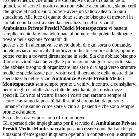
l’aspetto medico che umano e sociale. Alla luce di quanto detto
quindi, se vi serve il nostro aiuto non esitate a contattarci, siamo certi
che grazie al nostro aiuto potrete avere un valido alleato in ogni
situazione. Alla luce di quanto detto se avete bisogno di mettervi in
contatto con la nostra azienda specializzata nel servizio di
Ambulanze Private Presidi Medici Montespaccato
vi basterà
semplicemente fare una telefonata al numero che potete facilmente
trovare nella sezione “contatti” di
questo sito. In alternativa, se avete dubbi di ogni sorta o domande,
potete inviarci una mail all’indirizzo indicato sempre online, oppure
potete venire a trovarci direttamente in sede. Sia che abbiate bisogno
d’informazioni, sia che vogliate prenotare un singolo trasporto, sia
che abbiate bisogno di organizzare una serie di viaggi verso strutture
mediche specializzate per i vostri cari, il personale della nostra ditta
specializzata nel servizio
Ambulanze Private Presidi Medici
Montespaccato
sarà sempre pronto a venirvi incontro, a consigliarvi
per il meglio e ad illustrarvi tutte le peculiarità dei nostri mezzi
speciali. Con noi al vostro fianco i vostri cari saranno sempre al
sicuro e avranno la possibilità di sentirsi circondati da persone
“umane” che sanno come stare vicino ai pazienti e che sono sempre
pronte ad aiutare.
Ecco che cosa vi possiamo offrire in breve
Gli operatori che impieghiamo per il servizio di
Ambulanze Private
Presidi Medici Montespaccato
possono essere contattati anche per
situazioni d’emergenza in quanto operano in contatto con le strutture