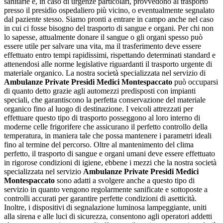
sanitarie e, in caso di urgenze particolari, provvedono al trasporto
presso il presidio ospedaliero più vicino, o eventualmente segnalato
dal paziente stesso. Siamo pronti a entrare in campo anche nel caso
in cui ci fosse bisogno del trasporto di sangue e organi. Per chi non
lo sapesse, attualmente donare il sangue o gli organi spesso può
essere utile per salvare una vita, ma il trasferimento deve essere
effettuato entro tempi rapidissimi, rispettando determinati standard e
attenendosi alle norme legislative riguardanti il trasporto urgente di
materiale organico. La nostra società specializzata nel servizio di
Ambulanze Private Presidi Medici Montespaccato
può occuparsi
di quanto detto grazie agli automezzi predisposti con impianti
speciali, che garantiscono la perfetta conservazione del materiale
organico fino al luogo di destinazione. I veicoli attrezzati per
effettuare questo tipo di trasporto posseggono al loro interno di
moderne celle frigorifere che assicurano il perfetto controllo della
temperatura, in maniera tale che possa mantenere i parametri ideali
fino al termine del percorso. Oltre al mantenimento del clima
perfetto, il trasporto di sangue e organi umani deve essere effettuato
in rigorose condizioni di igiene, ebbene i mezzi che la nostra società
specializzata nel servizio
Ambulanze Private Presidi Medici
Montespaccato
sono adatti a svolgere anche a questo tipo di
servizio in quanto vengono regolarmente sanificate e sottoposte a
controlli accurati per garantire perfette condizioni di asetticità.
Inoltre, i dispositivi di segnalazione luminosa lampeggiante, uniti
alla sirena e alle luci di sicurezza, consentono agli operatori addetti