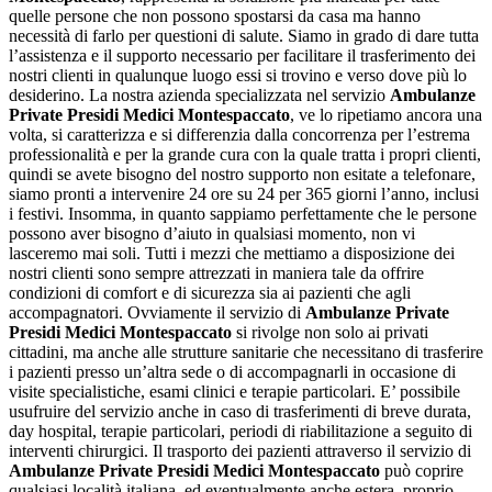
quelle persone che non possono spostarsi da casa ma hanno
necessità di farlo per questioni di salute. Siamo in grado di dare tutta
l’assistenza e il supporto necessario per facilitare il trasferimento dei
nostri clienti in qualunque luogo essi si trovino e verso dove più lo
desiderino. La nostra azienda specializzata nel servizio
Ambulanze
Private Presidi Medici Montespaccato
, ve lo ripetiamo ancora una
volta, si caratterizza e si differenzia dalla concorrenza per l’estrema
professionalità e per la grande cura con la quale tratta i propri clienti,
quindi se avete bisogno del nostro supporto non esitate a telefonare,
siamo pronti a intervenire 24 ore su 24 per 365 giorni l’anno, inclusi
i festivi. Insomma, in quanto sappiamo perfettamente che le persone
possono aver bisogno d’aiuto in qualsiasi momento, non vi
lasceremo mai soli. Tutti i mezzi che mettiamo a disposizione dei
nostri clienti sono sempre attrezzati in maniera tale da offrire
condizioni di comfort e di sicurezza sia ai pazienti che agli
accompagnatori. Ovviamente il servizio di
Ambulanze Private
Presidi Medici Montespaccato
si rivolge non solo ai privati
cittadini, ma anche alle strutture sanitarie che necessitano di trasferire
i pazienti presso un’altra sede o di accompagnarli in occasione di
visite specialistiche, esami clinici e terapie particolari. E’ possibile
usufruire del servizio anche in caso di trasferimenti di breve durata,
day hospital, terapie particolari, periodi di riabilitazione a seguito di
interventi chirurgici. Il trasporto dei pazienti attraverso il servizio di
Ambulanze Private Presidi Medici Montespaccato
può coprire
qualsiasi località italiana, ed eventualmente anche estera, proprio