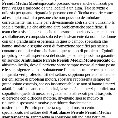
Presidi Medici Montespaccato
possono essere anche utilizzati per
brevi viaggi e trasporto da una località a un’altra. Tale servizio è
utile sia per quanto riguarda le persone con difficoltà motorie come
ad esempio anziani o persone che non possono deambulare
correttamente, ma anche per i diversamente abili sia che utilizzino la
sedia a rotelle, sia che abbiano altre problematiche specifiche. Il
team che assiste le persone che utilizzano i nostri servizi, ci teniamo
a sottolineare, è composto solo ed esclusivamente da uomini e donne
con una grandissima esperienza in questo campo, specialisti che
hanno studiato e seguito corsi di formazione specifici per stare a
contatto con tutti coloro che hanno questo tipo di problema. Quindi
proprio grazie all’esperienza del nostro personale possiamo garantire
un servizio
Ambulanze Private Presidi Medici Montespaccato
di
altissimo livello, dove il paziente viene sempre messo al primo posto
e le sue esigenze sono assolutamente l’unica nostra preoccupazione.
In quanto veri professionisti del settore, sappiamo perfettamente che
per chi soffre di problemi motori, spostarsi rappresenta sempre un
grandissimo ostacolo, spesso insormontabile se non si hanno i mezzi
adatti. Il traffico caotico delle città, la scarsità dei mezzi pubblici, ma
soprattutto quella di mezzi adeguatamente attrezzati per il trasporto
di persone con difficoltà motorie, diventano spesso motivo di
rinuncia a spostarsi e motivo per ridurre drasticamente i
trasferimenti. Proprio per questa ragione, il nostro centro
specializzato nel settore dell’
Ambulanze Private Presidi Medici
Montespaccato
, rappresenta la soluzione più indicata per tutte