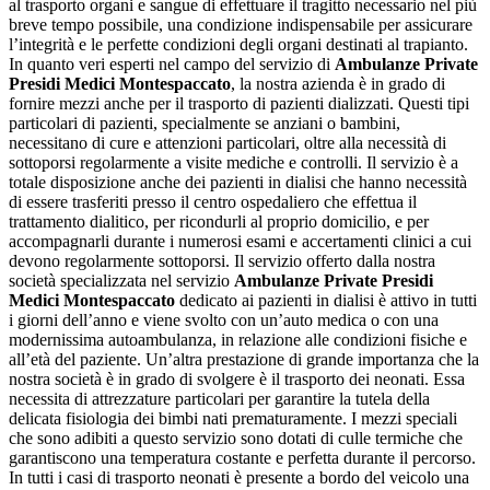
al trasporto organi e sangue di effettuare il tragitto necessario nel più
breve tempo possibile, una condizione indispensabile per assicurare
l’integrità e le perfette condizioni degli organi destinati al trapianto.
In quanto veri esperti nel campo del servizio di
Ambulanze Private
Presidi Medici Montespaccato
, la nostra azienda è in grado di
fornire mezzi anche per il trasporto di pazienti dializzati. Questi tipi
particolari di pazienti, specialmente se anziani o bambini,
necessitano di cure e attenzioni particolari, oltre alla necessità di
sottoporsi regolarmente a visite mediche e controlli. Il servizio è a
totale disposizione anche dei pazienti in dialisi che hanno necessità
di essere trasferiti presso il centro ospedaliero che effettua il
trattamento dialitico, per ricondurli al proprio domicilio, e per
accompagnarli durante i numerosi esami e accertamenti clinici a cui
devono regolarmente sottoporsi. Il servizio offerto dalla nostra
società specializzata nel servizio
Ambulanze Private Presidi
Medici Montespaccato
dedicato ai pazienti in dialisi è attivo in tutti
i giorni dell’anno e viene svolto con un’auto medica o con una
modernissima autoambulanza, in relazione alle condizioni fisiche e
all’età del paziente. Un’altra prestazione di grande importanza che la
nostra società è in grado di svolgere è il trasporto dei neonati. Essa
necessita di attrezzature particolari per garantire la tutela della
delicata fisiologia dei bimbi nati prematuramente. I mezzi speciali
che sono adibiti a questo servizio sono dotati di culle termiche che
garantiscono una temperatura costante e perfetta durante il percorso.
In tutti i casi di trasporto neonati è presente a bordo del veicolo una