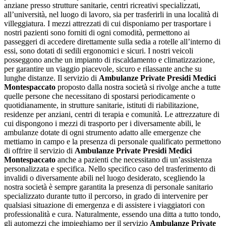
anziane presso strutture sanitarie, centri ricreativi specializzati,
all’università, nel luogo di lavoro, sia per trasferirli in una località di
villeggiatura. I mezzi attrezzati di cui disponiamo per trasportare i
nostri pazienti sono forniti di ogni comodità, permettono ai
passeggeri di accedere direttamente sulla sedia a rotelle all’interno di
essi, sono dotati di sedili ergonomici e sicuri. I nostri veicoli
posseggono anche un impianto di riscaldamento e climatizzazione,
per garantire un viaggio piacevole, sicuro e rilassante anche su
lunghe distanze. Il servizio di
Ambulanze Private Presidi Medici
Montespaccato
proposto dalla nostra società si rivolge anche a tutte
quelle persone che necessitano di spostarsi periodicamente o
quotidianamente, in strutture sanitarie, istituti di riabilitazione,
residenze per anziani, centri di terapia e comunità. Le attrezzature di
cui dispongono i mezzi di trasporto per i diversamente abili, le
ambulanze dotate di ogni strumento adatto alle emergenze che
mettiamo in campo e la presenza di personale qualificato permettono
di offrire il servizio di
Ambulanze Private Presidi Medici
Montespaccato
anche a pazienti che necessitano di un’assistenza
personalizzata e specifica. Nello specifico caso del trasferimento di
invalidi o diversamente abili nel luogo desiderato, scegliendo la
nostra società è sempre garantita la presenza di personale sanitario
specializzato durante tutto il percorso, in grado di intervenire per
qualsiasi situazione di emergenza e di assistere i viaggiatori con
professionalità e cura. Naturalmente, essendo una ditta a tutto tondo,
gli automezzi che impieghiamo per il servizio
Ambulanze Private