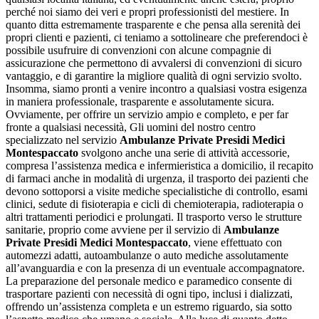
perché noi siamo dei veri e propri professionisti del mestiere. In
quanto ditta estremamente trasparente e che pensa alla serenità dei
propri clienti e pazienti, ci teniamo a sottolineare che preferendoci è
possibile usufruire di convenzioni con alcune compagnie di
assicurazione che permettono di avvalersi di convenzioni di sicuro
vantaggio, e di garantire la migliore qualità di ogni servizio svolto.
Insomma, siamo pronti a venire incontro a qualsiasi vostra esigenza
in maniera professionale, trasparente e assolutamente sicura.
Ovviamente, per offrire un servizio ampio e completo, e per far
fronte a qualsiasi necessità, Gli uomini del nostro centro
specializzato nel servizio
Ambulanze Private Presidi Medici
Montespaccato
svolgono anche una serie di attività accessorie,
compresa l’assistenza medica e infermieristica a domicilio, il recapito
di farmaci anche in modalità di urgenza, il trasporto dei pazienti che
devono sottoporsi a visite mediche specialistiche di controllo, esami
clinici, sedute di fisioterapia e cicli di chemioterapia, radioterapia o
altri trattamenti periodici e prolungati. Il trasporto verso le strutture
sanitarie, proprio come avviene per il servizio di
Ambulanze
Private Presidi Medici Montespaccato
, viene effettuato con
automezzi adatti, autoambulanze o auto mediche assolutamente
all’avanguardia e con la presenza di un eventuale accompagnatore.
La preparazione del personale medico e paramedico consente di
trasportare pazienti con necessità di ogni tipo, inclusi i dializzati,
offrendo un’assistenza completa e un estremo riguardo, sia sotto