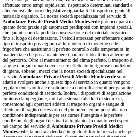
effettuato entro tempi rapidissimi, rispettando determinati standard e
attenendosi alle norme legislative riguardanti il trasporto urgente di
materiale organico. La nostra società specializzata nel servizio di
Ambulanze Private Presidi Medici Monteverde
può occuparsi di
quanto detto grazie agli automezzi predisposti con impianti speciali,
che garantiscono la perfetta conservazione del materiale organico
fino al luogo di destinazione. I veicoli attrezzati per effettuare questo
tipo di trasporto posseggono al loro interno di moderne celle
frigorifere che assicurano il perfetto controllo della temperatura, in
maniera tale che possa mantenere i parametri ideali fino al termine
del percorso. Oltre al mantenimento del clima perfetto, il trasporto di
sangue e organi umani deve essere effettuato in rigorose condizioni
di igiene, ebbene i mezzi che la nostra società specializzata nel
servizio
Ambulanze Private Presidi Medici Monteverde
sono
adatti a svolgere anche a questo tipo di servizio in quanto vengono
regolarmente sanificate e sottoposte a controlli accurati per garantire
perfette condizioni di asetticità. Inoltre, i dispositivi di segnalazione
luminosa lampeggiante, uniti alla sirena e alle luci di sicurezza,
consentono agli operatori addetti al trasporto organi e sangue di
effettuare il tragitto necessario nel più breve tempo possibile, una
condizione indispensabile per assicurare l’integrità e le perfette
condizioni degli organi destinati al trapianto. In quanto veri esperti
nel campo del servizio di
Ambulanze Private Presidi Medici
Monteverde
, la nostra azienda è in grado di fornire mezzi anche per