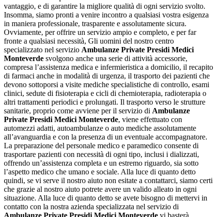
vantaggio, e di garantire la migliore qualità di ogni servizio svolto.
Insomma, siamo pronti a venire incontro a qualsiasi vostra esigenza
in maniera professionale, trasparente e assolutamente sicura.
Ovviamente, per offrire un servizio ampio e completo, e per far
fronte a qualsiasi necessità, Gli uomini del nostro centro
specializzato nel servizio
Ambulanze Private Presidi Medici
Monteverde
svolgono anche una serie di attività accessorie,
compresa l’assistenza medica e infermieristica a domicilio, il recapito
di farmaci anche in modalità di urgenza, il trasporto dei pazienti che
devono sottoporsi a visite mediche specialistiche di controllo, esami
clinici, sedute di fisioterapia e cicli di chemioterapia, radioterapia o
altri trattamenti periodici e prolungati. Il trasporto verso le strutture
sanitarie, proprio come avviene per il servizio di
Ambulanze
Private Presidi Medici Monteverde
, viene effettuato con
automezzi adatti, autoambulanze o auto mediche assolutamente
all’avanguardia e con la presenza di un eventuale accompagnatore.
La preparazione del personale medico e paramedico consente di
trasportare pazienti con necessità di ogni tipo, inclusi i dializzati,
offrendo un’assistenza completa e un estremo riguardo, sia sotto
l’aspetto medico che umano e sociale. Alla luce di quanto detto
quindi, se vi serve il nostro aiuto non esitate a contattarci, siamo certi
che grazie al nostro aiuto potrete avere un valido alleato in ogni
situazione. Alla luce di quanto detto se avete bisogno di mettervi in
contatto con la nostra azienda specializzata nel servizio di
Ambulanze Private Presidi Medici Monteverde
vi basterà