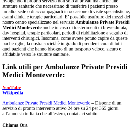
rivolgendo il proprio servizio non solo ai privati ma anche alle
strutture sanitarie che necessitano di trasferire i pazienti presso
un’altra sede o di accompagnarli in occasione di visite specialistiche,
esami clinici e terapie particolari. E’ possibile usufruire dei mezzi del
nostro centro specializzato nel servizio
Ambulanze Private Presidi
Medici Monteverde
anche in caso di trasferimenti di breve durata,
day hospital, terapie particolari, periodi di riabilitazione a seguito di
interventi chirurgici. Insomma, come avrete potuto capire da queste
poche righe, la nostra società è in grado di prendersi cura di tutti
quei pazienti che hanno bisogno di un trasporto veloce, sicuro e
affidabile verso le strutture sanitarie.
Link utili per
Ambulanze Private Presidi
Medici Monteverde:
YouTube
Wikipedia
Ambulanze Private Presidi Medici Monteverde
– Dispone di un
servizio di pronto intervento attivo 24 ore su 24 per 365 giorni
all’anno sia in Italia che all’estero, contattaci subito.
Chiama Ora