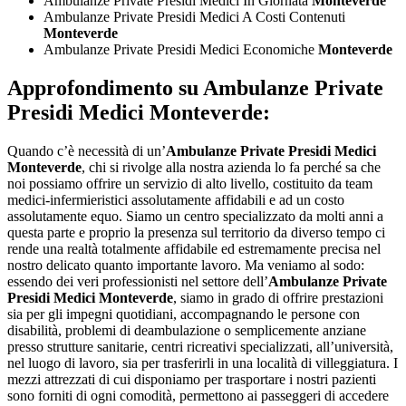
Ambulanze Private Presidi Medici In Giornata
Monteverde
Ambulanze Private Presidi Medici A Costi Contenuti
Monteverde
Ambulanze Private Presidi Medici Economiche
Monteverde
Approfondimento su
Ambulanze Private
Presidi Medici Monteverde:
Quando c’è necessità di un’
Ambulanze Private Presidi Medici
Monteverde
, chi si rivolge alla nostra azienda lo fa perché sa che
noi possiamo offrire un servizio di alto livello, costituito da team
medici-infermieristici assolutamente affidabili e ad un costo
assolutamente equo. Siamo un centro specializzato da molti anni a
questa parte e proprio la presenza sul territorio da diverso tempo ci
rende una realtà totalmente affidabile ed estremamente precisa nel
nostro delicato quanto importante lavoro. Ma veniamo al sodo:
essendo dei veri professionisti nel settore dell’
Ambulanze Private
Presidi Medici Monteverde
, siamo in grado di offrire prestazioni
sia per gli impegni quotidiani, accompagnando le persone con
disabilità, problemi di deambulazione o semplicemente anziane
presso strutture sanitarie, centri ricreativi specializzati, all’università,
nel luogo di lavoro, sia per trasferirli in una località di villeggiatura. I
mezzi attrezzati di cui disponiamo per trasportare i nostri pazienti
sono forniti di ogni comodità, permettono ai passeggeri di accedere