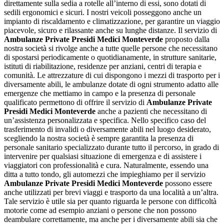
direttamente sulla sedia a rotelle all’interno di essi, sono dotati di
sedili ergonomici e sicuri. I nostri veicoli posseggono anche un
impianto di riscaldamento e climatizzazione, per garantire un viaggio
piacevole, sicuro e rilassante anche su lunghe distanze. Il servizio di
Ambulanze Private Presidi Medici Monteverde
proposto dalla
nostra società si rivolge anche a tutte quelle persone che necessitano
di spostarsi periodicamente o quotidianamente, in strutture sanitarie,
istituti di riabilitazione, residenze per anziani, centri di terapia e
comunità. Le attrezzature di cui dispongono i mezzi di trasporto per i
diversamente abili, le ambulanze dotate di ogni strumento adatto alle
emergenze che mettiamo in campo e la presenza di personale
qualificato permettono di offrire il servizio di
Ambulanze Private
Presidi Medici Monteverde
anche a pazienti che necessitano di
un’assistenza personalizzata e specifica. Nello specifico caso del
trasferimento di invalidi o diversamente abili nel luogo desiderato,
scegliendo la nostra società è sempre garantita la presenza di
personale sanitario specializzato durante tutto il percorso, in grado di
intervenire per qualsiasi situazione di emergenza e di assistere i
viaggiatori con professionalità e cura. Naturalmente, essendo una
ditta a tutto tondo, gli automezzi che impieghiamo per il servizio
Ambulanze Private Presidi Medici Monteverde
possono essere
anche utilizzati per brevi viaggi e trasporto da una località a un’altra.
Tale servizio è utile sia per quanto riguarda le persone con difficoltà
motorie come ad esempio anziani o persone che non possono
deambulare correttamente, ma anche per i diversamente abili sia che