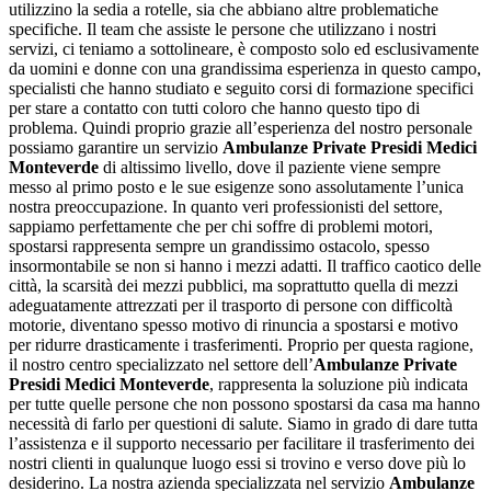
utilizzino la sedia a rotelle, sia che abbiano altre problematiche
specifiche. Il team che assiste le persone che utilizzano i nostri
servizi, ci teniamo a sottolineare, è composto solo ed esclusivamente
da uomini e donne con una grandissima esperienza in questo campo,
specialisti che hanno studiato e seguito corsi di formazione specifici
per stare a contatto con tutti coloro che hanno questo tipo di
problema. Quindi proprio grazie all’esperienza del nostro personale
possiamo garantire un servizio
Ambulanze Private Presidi Medici
Monteverde
di altissimo livello, dove il paziente viene sempre
messo al primo posto e le sue esigenze sono assolutamente l’unica
nostra preoccupazione. In quanto veri professionisti del settore,
sappiamo perfettamente che per chi soffre di problemi motori,
spostarsi rappresenta sempre un grandissimo ostacolo, spesso
insormontabile se non si hanno i mezzi adatti. Il traffico caotico delle
città, la scarsità dei mezzi pubblici, ma soprattutto quella di mezzi
adeguatamente attrezzati per il trasporto di persone con difficoltà
motorie, diventano spesso motivo di rinuncia a spostarsi e motivo
per ridurre drasticamente i trasferimenti. Proprio per questa ragione,
il nostro centro specializzato nel settore dell’
Ambulanze Private
Presidi Medici Monteverde
, rappresenta la soluzione più indicata
per tutte quelle persone che non possono spostarsi da casa ma hanno
necessità di farlo per questioni di salute. Siamo in grado di dare tutta
l’assistenza e il supporto necessario per facilitare il trasferimento dei
nostri clienti in qualunque luogo essi si trovino e verso dove più lo
desiderino. La nostra azienda specializzata nel servizio
Ambulanze