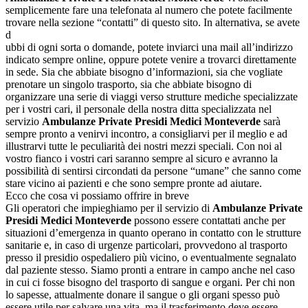
semplicemente fare una telefonata al numero che potete facilmente
trovare nella sezione “contatti” di questo sito. In alternativa, se avete
d
ubbi di ogni sorta o domande, potete inviarci una mail all’indirizzo
indicato sempre online, oppure potete venire a trovarci direttamente
in sede. Sia che abbiate bisogno d’informazioni, sia che vogliate
prenotare un singolo trasporto, sia che abbiate bisogno di
organizzare una serie di viaggi verso strutture mediche specializzate
per i vostri cari, il personale della nostra ditta specializzata nel
servizio
Ambulanze Private Presidi Medici Monteverde
sarà
sempre pronto a venirvi incontro, a consigliarvi per il meglio e ad
illustrarvi tutte le peculiarità dei nostri mezzi speciali. Con noi al
vostro fianco i vostri cari saranno sempre al sicuro e avranno la
possibilità di sentirsi circondati da persone “umane” che sanno come
stare vicino ai pazienti e che sono sempre pronte ad aiutare.
Ecco che cosa vi possiamo offrire in breve
Gli operatori che impieghiamo per il servizio di
Ambulanze Private
Presidi Medici Monteverde
possono essere contattati anche per
situazioni d’emergenza in quanto operano in contatto con le strutture
sanitarie e, in caso di urgenze particolari, provvedono al trasporto
presso il presidio ospedaliero più vicino, o eventualmente segnalato
dal paziente stesso. Siamo pronti a entrare in campo anche nel caso
in cui ci fosse bisogno del trasporto di sangue e organi. Per chi non
lo sapesse, attualmente donare il sangue o gli organi spesso può
essere utile per salvare una vita, ma il trasferimento deve essere