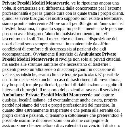
Private Presidi Medici Monteverde
, ve lo ripetiamo ancora una
volta, si caratterizza e si differenzia dalla concorrenza per l’estrema
professionalità e per la grande cura con la quale tratta i propri clienti,
quindi se avete bisogno del nostro supporto non esitate a telefonare,
siamo pronti a intervenire 24 ore su 24 per 365 giorni l’anno, inclusi
i festivi. Insomma, in quanto sappiamo perfettamente che le persone
possono aver bisogno d’aiuto in qualsiasi momento, non vi
lasceremo mai soli. Tutti i mezzi che mettiamo a disposizione dei
nostri clienti sono sempre attrezzati in maniera tale da offrire
condizioni di comfort e di sicurezza sia ai pazienti che agli
accompagnatori. Ovviamente il servizio di
Ambulanze Private
Presidi Medici Monteverde
si rivolge non solo ai privati cittadini,
ma anche alle strutture sanitarie che necessitano di trasferire i
pazienti presso un’altra sede o di accompagnarli in occasione di
visite specialistiche, esami clinici e terapie particolari. E’ possibile
usufruire del servizio anche in caso di trasferimenti di breve durata,
day hospital, terapie particolari, periodi di riabilitazione a seguito di
interventi chirurgici. Il trasporto dei pazienti attraverso il servizio di
Ambulanze Private Presidi Medici Monteverde
può coprire
qualsiasi località italiana, ed eventualmente anche estera, proprio
perché noi siamo dei veri e propri professionisti del mestiere. In
quanto ditta estremamente trasparente e che pensa alla serenità dei
propri clienti e pazienti, ci teniamo a sottolineare che preferendoci è
possibile usufruire di convenzioni con alcune compagnie di
assicurazione che permettono di avvalersi di convenzioni di sicuro