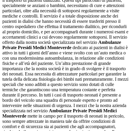
il trasporto di pazienti dializzati. Questi tipi particolari di pazienti,
specialmente se anziani o bambini, necessitano di cure e attenzioni
particolari, oltre alla necessità di sottoporsi regolarmente a visite
mediche e controlli. Il servizio è a totale disposizione anche dei
pazienti in dialisi che hanno necessità di essere trasferiti presso il
centro ospedaliero che effettua il trattamento dialitico, per ricondurli
al proprio domicilio, e per accompagnarli durante i numerosi esami e
accertamenti clinici a cui devono regolarmente sottoporsi. Il servizio
offerto dalla nostra società specializzata nel servizio
Ambulanze
Private Presidi Medici Monteverde
dedicato ai pazienti in dialisi è
attivo in tutti i giorni dell’anno e viene svolto con un’auto medica o
con una modernissima autoambulanza, in relazione alle condizioni
fisiche e all’età del paziente. Un’altra prestazione di grande
importanza che la nostra società è in grado di svolgere è il trasporto
dei neonati. Essa necessita di attrezzature particolari per garantire la
tutela della delicata fisiologia dei bimbi nati prematuramente. I mezzi
speciali che sono adibiti a questo servizio sono dotati di culle
termiche che garantiscono una temperatura costante e perfetta
durante il percorso. In tutti i casi di trasporto neonati è presente a
bordo del veicolo una squadra di personale esperto e pronto ad
intervenire nelle situazioni di urgenza. I mezzi che la nostra azienda
specializzata nel servizio
Ambulanze Private Presidi Medici
Monteverde
mette in campo per il trasporto di neonati in pericolo,
sono sempre attrezzate in maniera tale da offrire condizioni di
comfort e di sicurezza sia ai pazienti che agli accompagnatori,