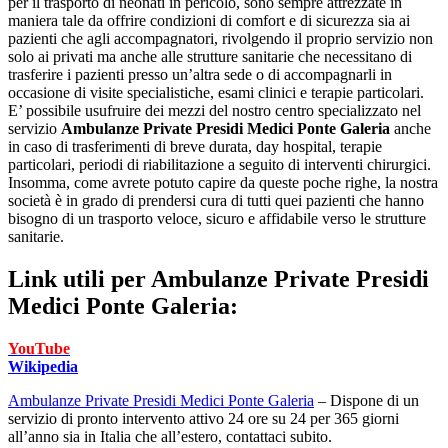
per il trasporto di neonati in pericolo, sono sempre attrezzate in
maniera tale da offrire condizioni di comfort e di sicurezza sia ai
pazienti che agli accompagnatori, rivolgendo il proprio servizio non
solo ai privati ma anche alle strutture sanitarie che necessitano di
trasferire i pazienti presso un’altra sede o di accompagnarli in
occasione di visite specialistiche, esami clinici e terapie particolari.
E’ possibile usufruire dei mezzi del nostro centro specializzato nel
servizio
Ambulanze Private Presidi Medici Ponte Galeria
anche
in caso di trasferimenti di breve durata, day hospital, terapie
particolari, periodi di riabilitazione a seguito di interventi chirurgici.
Insomma, come avrete potuto capire da queste poche righe, la nostra
società è in grado di prendersi cura di tutti quei pazienti che hanno
bisogno di un trasporto veloce, sicuro e affidabile verso le strutture
sanitarie.
Link utili per
Ambulanze Private Presidi
Medici Ponte Galeria:
YouTube
Wikipedia
Ambulanze Private Presidi Medici Ponte Galeria
– Dispone di un
servizio di pronto intervento attivo 24 ore su 24 per 365 giorni
all’anno sia in Italia che all’estero, contattaci subito.