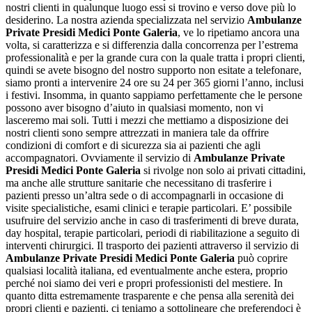
nostri clienti in qualunque luogo essi si trovino e verso dove più lo
desiderino. La nostra azienda specializzata nel servizio
Ambulanze
Private Presidi Medici Ponte Galeria
, ve lo ripetiamo ancora una
volta, si caratterizza e si differenzia dalla concorrenza per l’estrema
professionalità e per la grande cura con la quale tratta i propri clienti,
quindi se avete bisogno del nostro supporto non esitate a telefonare,
siamo pronti a intervenire 24 ore su 24 per 365 giorni l’anno, inclusi
i festivi. Insomma, in quanto sappiamo perfettamente che le persone
possono aver bisogno d’aiuto in qualsiasi momento, non vi
lasceremo mai soli. Tutti i mezzi che mettiamo a disposizione dei
nostri clienti sono sempre attrezzati in maniera tale da offrire
condizioni di comfort e di sicurezza sia ai pazienti che agli
accompagnatori. Ovviamente il servizio di
Ambulanze Private
Presidi Medici Ponte Galeria
si rivolge non solo ai privati cittadini,
ma anche alle strutture sanitarie che necessitano di trasferire i
pazienti presso un’altra sede o di accompagnarli in occasione di
visite specialistiche, esami clinici e terapie particolari. E’ possibile
usufruire del servizio anche in caso di trasferimenti di breve durata,
day hospital, terapie particolari, periodi di riabilitazione a seguito di
interventi chirurgici. Il trasporto dei pazienti attraverso il servizio di
Ambulanze Private Presidi Medici Ponte Galeria
può coprire
qualsiasi località italiana, ed eventualmente anche estera, proprio
perché noi siamo dei veri e propri professionisti del mestiere. In
quanto ditta estremamente trasparente e che pensa alla serenità dei
propri clienti e pazienti, ci teniamo a sottolineare che preferendoci è