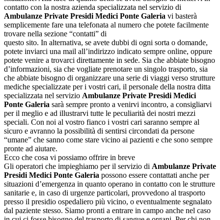
contatto con la nostra azienda specializzata nel servizio di
Ambulanze Private Presidi Medici Ponte Galeria
vi basterà
semplicemente fare una telefonata al numero che potete facilmente
trovare nella sezione “contatti” di
questo sito. In alternativa, se avete dubbi di ogni sorta o domande,
potete inviarci una mail all’indirizzo indicato sempre online, oppure
potete venire a trovarci direttamente in sede. Sia che abbiate bisogno
d’informazioni, sia che vogliate prenotare un singolo trasporto, sia
che abbiate bisogno di organizzare una serie di viaggi verso strutture
mediche specializzate per i vostri cari, il personale della nostra ditta
specializzata nel servizio
Ambulanze Private Presidi Medici
Ponte Galeria
sarà sempre pronto a venirvi incontro, a consigliarvi
per il meglio e ad illustrarvi tutte le peculiarità dei nostri mezzi
speciali. Con noi al vostro fianco i vostri cari saranno sempre al
sicuro e avranno la possibilità di sentirsi circondati da persone
“umane” che sanno come stare vicino ai pazienti e che sono sempre
pronte ad aiutare.
Ecco che cosa vi possiamo offrire in breve
Gli operatori che impieghiamo per il servizio di
Ambulanze Private
Presidi Medici Ponte Galeria
possono essere contattati anche per
situazioni d’emergenza in quanto operano in contatto con le strutture
sanitarie e, in caso di urgenze particolari, provvedono al trasporto
presso il presidio ospedaliero più vicino, o eventualmente segnalato
dal paziente stesso. Siamo pronti a entrare in campo anche nel caso
in cui ci fosse bisogno del trasporto di sangue e organi. Per chi non