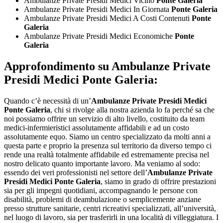
Ambulanze Private Presidi Medici Vicino
Ponte Galeria
Ambulanze Private Presidi Medici In Giornata
Ponte Galeria
Ambulanze Private Presidi Medici A Costi Contenuti
Ponte
Galeria
Ambulanze Private Presidi Medici Economiche
Ponte
Galeria
Approfondimento su
Ambulanze Private
Presidi Medici Ponte Galeria:
Quando c’è necessità di un’
Ambulanze Private Presidi Medici
Ponte Galeria
, chi si rivolge alla nostra azienda lo fa perché sa che
noi possiamo offrire un servizio di alto livello, costituito da team
medici-infermieristici assolutamente affidabili e ad un costo
assolutamente equo. Siamo un centro specializzato da molti anni a
questa parte e proprio la presenza sul territorio da diverso tempo ci
rende una realtà totalmente affidabile ed estremamente precisa nel
nostro delicato quanto importante lavoro. Ma veniamo al sodo:
essendo dei veri professionisti nel settore dell’
Ambulanze Private
Presidi Medici Ponte Galeria
, siamo in grado di offrire prestazioni
sia per gli impegni quotidiani, accompagnando le persone con
disabilità, problemi di deambulazione o semplicemente anziane
presso strutture sanitarie, centri ricreativi specializzati, all’università,
nel luogo di lavoro, sia per trasferirli in una località di villeggiatura. I