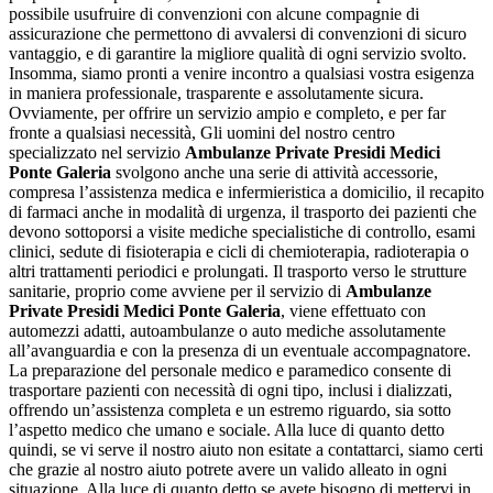
possibile usufruire di convenzioni con alcune compagnie di
assicurazione che permettono di avvalersi di convenzioni di sicuro
vantaggio, e di garantire la migliore qualità di ogni servizio svolto.
Insomma, siamo pronti a venire incontro a qualsiasi vostra esigenza
in maniera professionale, trasparente e assolutamente sicura.
Ovviamente, per offrire un servizio ampio e completo, e per far
fronte a qualsiasi necessità, Gli uomini del nostro centro
specializzato nel servizio
Ambulanze Private Presidi Medici
Ponte Galeria
svolgono anche una serie di attività accessorie,
compresa l’assistenza medica e infermieristica a domicilio, il recapito
di farmaci anche in modalità di urgenza, il trasporto dei pazienti che
devono sottoporsi a visite mediche specialistiche di controllo, esami
clinici, sedute di fisioterapia e cicli di chemioterapia, radioterapia o
altri trattamenti periodici e prolungati. Il trasporto verso le strutture
sanitarie, proprio come avviene per il servizio di
Ambulanze
Private Presidi Medici Ponte Galeria
, viene effettuato con
automezzi adatti, autoambulanze o auto mediche assolutamente
all’avanguardia e con la presenza di un eventuale accompagnatore.
La preparazione del personale medico e paramedico consente di
trasportare pazienti con necessità di ogni tipo, inclusi i dializzati,
offrendo un’assistenza completa e un estremo riguardo, sia sotto
l’aspetto medico che umano e sociale. Alla luce di quanto detto
quindi, se vi serve il nostro aiuto non esitate a contattarci, siamo certi
che grazie al nostro aiuto potrete avere un valido alleato in ogni
situazione. Alla luce di quanto detto se avete bisogno di mettervi in