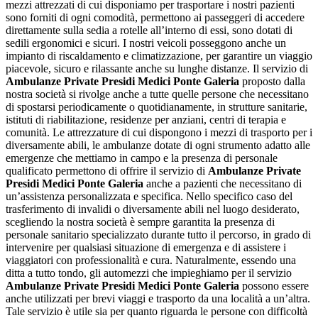
mezzi attrezzati di cui disponiamo per trasportare i nostri pazienti
sono forniti di ogni comodità, permettono ai passeggeri di accedere
direttamente sulla sedia a rotelle all’interno di essi, sono dotati di
sedili ergonomici e sicuri. I nostri veicoli posseggono anche un
impianto di riscaldamento e climatizzazione, per garantire un viaggio
piacevole, sicuro e rilassante anche su lunghe distanze. Il servizio di
Ambulanze Private Presidi Medici Ponte Galeria
proposto dalla
nostra società si rivolge anche a tutte quelle persone che necessitano
di spostarsi periodicamente o quotidianamente, in strutture sanitarie,
istituti di riabilitazione, residenze per anziani, centri di terapia e
comunità. Le attrezzature di cui dispongono i mezzi di trasporto per i
diversamente abili, le ambulanze dotate di ogni strumento adatto alle
emergenze che mettiamo in campo e la presenza di personale
qualificato permettono di offrire il servizio di
Ambulanze Private
Presidi Medici Ponte Galeria
anche a pazienti che necessitano di
un’assistenza personalizzata e specifica. Nello specifico caso del
trasferimento di invalidi o diversamente abili nel luogo desiderato,
scegliendo la nostra società è sempre garantita la presenza di
personale sanitario specializzato durante tutto il percorso, in grado di
intervenire per qualsiasi situazione di emergenza e di assistere i
viaggiatori con professionalità e cura. Naturalmente, essendo una
ditta a tutto tondo, gli automezzi che impieghiamo per il servizio
Ambulanze Private Presidi Medici Ponte Galeria
possono essere
anche utilizzati per brevi viaggi e trasporto da una località a un’altra.
Tale servizio è utile sia per quanto riguarda le persone con difficoltà