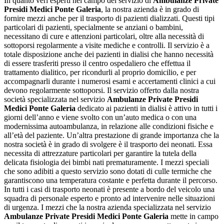
In quanto veri esperti nel campo del servizio di
Ambulanze Private
Presidi Medici Ponte Galeria
, la nostra azienda è in grado di
fornire mezzi anche per il trasporto di pazienti dializzati. Questi tipi
particolari di pazienti, specialmente se anziani o bambini,
necessitano di cure e attenzioni particolari, oltre alla necessità di
sottoporsi regolarmente a visite mediche e controlli. Il servizio è a
totale disposizione anche dei pazienti in dialisi che hanno necessità
di essere trasferiti presso il centro ospedaliero che effettua il
trattamento dialitico, per ricondurli al proprio domicilio, e per
accompagnarli durante i numerosi esami e accertamenti clinici a cui
devono regolarmente sottoporsi. Il servizio offerto dalla nostra
società specializzata nel servizio
Ambulanze Private Presidi
Medici Ponte Galeria
dedicato ai pazienti in dialisi è attivo in tutti i
giorni dell’anno e viene svolto con un’auto medica o con una
modernissima autoambulanza, in relazione alle condizioni fisiche e
all’età del paziente. Un’altra prestazione di grande importanza che la
nostra società è in grado di svolgere è il trasporto dei neonati. Essa
necessita di attrezzature particolari per garantire la tutela della
delicata fisiologia dei bimbi nati prematuramente. I mezzi speciali
che sono adibiti a questo servizio sono dotati di culle termiche che
garantiscono una temperatura costante e perfetta durante il percorso.
In tutti i casi di trasporto neonati è presente a bordo del veicolo una
squadra di personale esperto e pronto ad intervenire nelle situazioni
di urgenza. I mezzi che la nostra azienda specializzata nel servizio
Ambulanze Private Presidi Medici Ponte Galeria
mette in campo