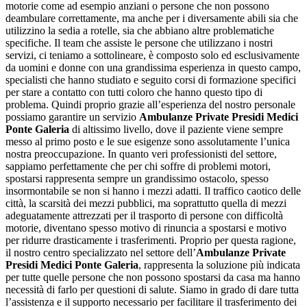
motorie come ad esempio anziani o persone che non possono
deambulare correttamente, ma anche per i diversamente abili sia che
utilizzino la sedia a rotelle, sia che abbiano altre problematiche
specifiche. Il team che assiste le persone che utilizzano i nostri
servizi, ci teniamo a sottolineare, è composto solo ed esclusivamente
da uomini e donne con una grandissima esperienza in questo campo,
specialisti che hanno studiato e seguito corsi di formazione specifici
per stare a contatto con tutti coloro che hanno questo tipo di
problema. Quindi proprio grazie all’esperienza del nostro personale
possiamo garantire un servizio
Ambulanze Private Presidi Medici
Ponte Galeria
di altissimo livello, dove il paziente viene sempre
messo al primo posto e le sue esigenze sono assolutamente l’unica
nostra preoccupazione. In quanto veri professionisti del settore,
sappiamo perfettamente che per chi soffre di problemi motori,
spostarsi rappresenta sempre un grandissimo ostacolo, spesso
insormontabile se non si hanno i mezzi adatti. Il traffico caotico delle
città, la scarsità dei mezzi pubblici, ma soprattutto quella di mezzi
adeguatamente attrezzati per il trasporto di persone con difficoltà
motorie, diventano spesso motivo di rinuncia a spostarsi e motivo
per ridurre drasticamente i trasferimenti. Proprio per questa ragione,
il nostro centro specializzato nel settore dell’
Ambulanze Private
Presidi Medici Ponte Galeria
, rappresenta la soluzione più indicata
per tutte quelle persone che non possono spostarsi da casa ma hanno
necessità di farlo per questioni di salute. Siamo in grado di dare tutta
l’assistenza e il supporto necessario per facilitare il trasferimento dei