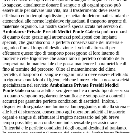
lo sapesse, attualmente donare il sangue o gli organi spesso può
essere utile per salvare una vita, ma il trasferimento deve essere
effettuato entro tempi rapidissimi, rispettando determinati standard e
attenendosi alle norme legislative riguardanti il trasporto urgente di
materiale organico. La nostra società specializzata nel servizio di
Ambulanze Private Presidi Medici Ponte Galeria
può occuparsi
di quanto detto grazie agli automezzi predisposti con impianti
speciali, che garantiscono la perfetta conservazione del materiale
organico fino al luogo di destinazione. I veicoli attrezzati per
effettuare questo tipo di trasporto posseggono al loro interno di
moderne celle frigorifere che assicurano il perfetto controllo della
temperatura, in maniera tale che possa mantenere i parametri ideali
fino al termine del percorso. Oltre al mantenimento del clima
perfetto, il trasporto di sangue e organi umani deve essere effettuato
in rigorose condizioni di igiene, ebbene i mezzi che la nostra società
specializzata nel servizio
Ambulanze Private Presidi Medici
Ponte Galeria
sono adatti a svolgere anche a questo tipo di servizio
in quanto vengono regolarmente sanificate e sottoposte a controlli
accurati per garantire perfette condizioni di asetticità. Inoltre, i
dispositivi di segnalazione luminosa lampeggiante, uniti alla sirena e
alle luci di sicurezza, consentono agli operatori addetti al trasporto
organi e sangue di effettuare il tragitto necessario nel più breve
tempo possibile, una condizione indispensabile per assicurare
l’integrità e le perfette condizioni degli organi destinati al trapianto.