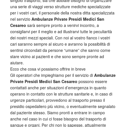
singolo trasporto, sia che abbiate bisogno di organizzare
una serie di viaggi verso strutture mediche specializzate
per i vostri cari, il personale della nostra ditta specializzata
nel servizio
Ambulanze Private Presidi Medici San
Cesareo
sarà sempre pronto a venirvi incontro, a
consigliarvi per il meglio e ad illustrarvi tutte le peculiarità
dei nostri mezzi speciali. Con noi al vostro fianco i vostri
cari saranno sempre al sicuro e avranno la possibilità di
sentirsi circondati da persone “umane” che sanno come
stare vicino ai pazienti e che sono sempre pronte ad
aiutare.
Ecco che cosa vi possiamo offrire in breve
Gli operatori che impieghiamo per il servizio di
Ambulanze
Private Presidi Medici San Cesareo
possono essere
contattati anche per situazioni d’emergenza in quanto
operano in contatto con le strutture sanitarie e, in caso di
urgenze particolari, provvedono al trasporto presso il
presidio ospedaliero più vicino, o eventualmente segnalato
dal paziente stesso. Siamo pronti a entrare in campo
anche nel caso in cui ci fosse bisogno del trasporto di
sangue e organi. Per chi non lo sapesse, attualmente