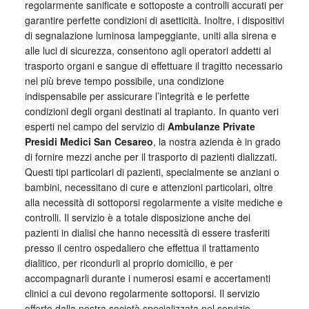
regolarmente sanificate e sottoposte a controlli accurati per
garantire perfette condizioni di asetticità. Inoltre, i dispositivi
di segnalazione luminosa lampeggiante, uniti alla sirena e
alle luci di sicurezza, consentono agli operatori addetti al
trasporto organi e sangue di effettuare il tragitto necessario
nel più breve tempo possibile, una condizione
indispensabile per assicurare l’integrità e le perfette
condizioni degli organi destinati al trapianto. In quanto veri
esperti nel campo del servizio di
Ambulanze Private
Presidi Medici San Cesareo
, la nostra azienda è in grado
di fornire mezzi anche per il trasporto di pazienti dializzati.
Questi tipi particolari di pazienti, specialmente se anziani o
bambini, necessitano di cure e attenzioni particolari, oltre
alla necessità di sottoporsi regolarmente a visite mediche e
controlli. Il servizio è a totale disposizione anche dei
pazienti in dialisi che hanno necessità di essere trasferiti
presso il centro ospedaliero che effettua il trattamento
dialitico, per ricondurli al proprio domicilio, e per
accompagnarli durante i numerosi esami e accertamenti
clinici a cui devono regolarmente sottoporsi. Il servizio
offerto dalla nostra società specializzata nel servizio