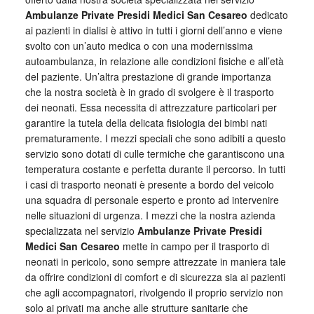
Ambulanze Private Presidi Medici San Cesareo
dedicato
ai pazienti in dialisi è attivo in tutti i giorni dell’anno e viene
svolto con un’auto medica o con una modernissima
autoambulanza, in relazione alle condizioni fisiche e all’età
del paziente. Un’altra prestazione di grande importanza
che la nostra società è in grado di svolgere è il trasporto
dei neonati. Essa necessita di attrezzature particolari per
garantire la tutela della delicata fisiologia dei bimbi nati
prematuramente. I mezzi speciali che sono adibiti a questo
servizio sono dotati di culle termiche che garantiscono una
temperatura costante e perfetta durante il percorso. In tutti
i casi di trasporto neonati è presente a bordo del veicolo
una squadra di personale esperto e pronto ad intervenire
nelle situazioni di urgenza. I mezzi che la nostra azienda
specializzata nel servizio
Ambulanze Private Presidi
Medici San Cesareo
mette in campo per il trasporto di
neonati in pericolo, sono sempre attrezzate in maniera tale
da offrire condizioni di comfort e di sicurezza sia ai pazienti
che agli accompagnatori, rivolgendo il proprio servizio non
solo ai privati ma anche alle strutture sanitarie che