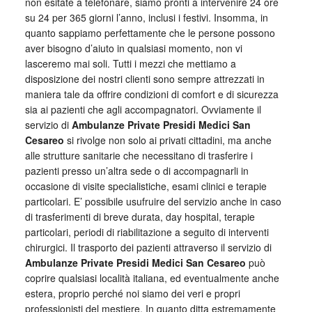
non esitate a telefonare, siamo pronti a intervenire 24 ore
su 24 per 365 giorni l’anno, inclusi i festivi. Insomma, in
quanto sappiamo perfettamente che le persone possono
aver bisogno d’aiuto in qualsiasi momento, non vi
lasceremo mai soli. Tutti i mezzi che mettiamo a
disposizione dei nostri clienti sono sempre attrezzati in
maniera tale da offrire condizioni di comfort e di sicurezza
sia ai pazienti che agli accompagnatori. Ovviamente il
servizio di
Ambulanze Private Presidi Medici San
Cesareo
si rivolge non solo ai privati cittadini, ma anche
alle strutture sanitarie che necessitano di trasferire i
pazienti presso un’altra sede o di accompagnarli in
occasione di visite specialistiche, esami clinici e terapie
particolari. E’ possibile usufruire del servizio anche in caso
di trasferimenti di breve durata, day hospital, terapie
particolari, periodi di riabilitazione a seguito di interventi
chirurgici. Il trasporto dei pazienti attraverso il servizio di
Ambulanze Private Presidi Medici San Cesareo
può
coprire qualsiasi località italiana, ed eventualmente anche
estera, proprio perché noi siamo dei veri e propri
professionisti del mestiere. In quanto ditta estremamente