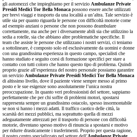
gli automezzi che impieghiamo per il servizio
Ambulanze Private
Presidi Medici Tor Bella Monaca
possono essere anche utilizzati
per brevi viaggi e trasporto da una località a un’altra. Tale servizio è
utile sia per quanto riguarda le persone con difficoltà motorie come
ad esempio anziani o persone che non possono deambulare
correttamente, ma anche per i diversamente abili sia che utilizzino la
sedia a rotelle, sia che abbiano altre problematiche specifiche. Il
team che assiste le persone che utilizzano i nostri servizi, ci teniamo
a sottolineare, è composto solo ed esclusivamente da uomini e donne
con una grandissima esperienza in questo campo, specialisti che
hanno studiato e seguito corsi di formazione specifici per stare a
contatto con tutti coloro che hanno questo tipo di problema. Quindi
proprio grazie all’esperienza del nostro personale possiamo garantire
un servizio
Ambulanze Private Presidi Medici Tor Bella Monaca
di altissimo livello, dove il paziente viene sempre messo al primo
posto e le sue esigenze sono assolutamente l’unica nostra
preoccupazione. In quanto veri professionisti del settore, sappiamo
perfettamente che per chi soffre di problemi motori, spostarsi
rappresenta sempre un grandissimo ostacolo, spesso insormontabile
se non si hanno i mezzi adatti. Il traffico caotico delle città, la
scarsità dei mezzi pubblici, ma soprattutto quella di mezzi
adeguatamente attrezzati per il trasporto di persone con difficoltà
motorie, diventano spesso motivo di rinuncia a spostarsi e motivo
per ridurre drasticamente i trasferimenti. Proprio per questa ragione,
il nostro centro specializzato nel settore dell’
Ambulanze Private