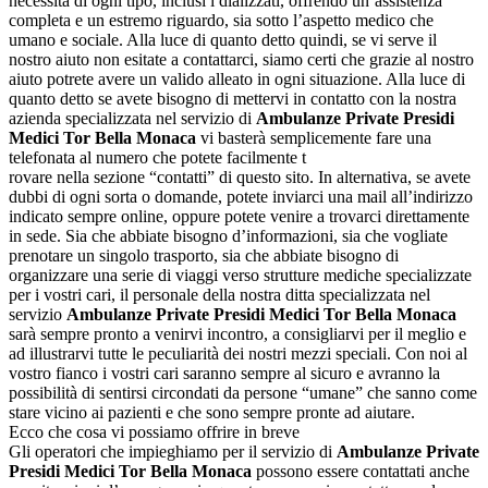
necessità di ogni tipo, inclusi i dializzati, offrendo un’assistenza
completa e un estremo riguardo, sia sotto l’aspetto medico che
umano e sociale. Alla luce di quanto detto quindi, se vi serve il
nostro aiuto non esitate a contattarci, siamo certi che grazie al nostro
aiuto potrete avere un valido alleato in ogni situazione. Alla luce di
quanto detto se avete bisogno di mettervi in contatto con la nostra
azienda specializzata nel servizio di
Ambulanze Private Presidi
Medici Tor Bella Monaca
vi basterà semplicemente fare una
telefonata al numero che potete facilmente t
rovare nella sezione “contatti” di questo sito. In alternativa, se avete
dubbi di ogni sorta o domande, potete inviarci una mail all’indirizzo
indicato sempre online, oppure potete venire a trovarci direttamente
in sede. Sia che abbiate bisogno d’informazioni, sia che vogliate
prenotare un singolo trasporto, sia che abbiate bisogno di
organizzare una serie di viaggi verso strutture mediche specializzate
per i vostri cari, il personale della nostra ditta specializzata nel
servizio
Ambulanze Private Presidi Medici Tor Bella Monaca
sarà sempre pronto a venirvi incontro, a consigliarvi per il meglio e
ad illustrarvi tutte le peculiarità dei nostri mezzi speciali. Con noi al
vostro fianco i vostri cari saranno sempre al sicuro e avranno la
possibilità di sentirsi circondati da persone “umane” che sanno come
stare vicino ai pazienti e che sono sempre pronte ad aiutare.
Ecco che cosa vi possiamo offrire in breve
Gli operatori che impieghiamo per il servizio di
Ambulanze Private
Presidi Medici Tor Bella Monaca
possono essere contattati anche