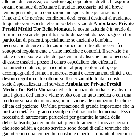
alle luci di sicurezza, consentono agli operatori addetti al trasporto
organi e sangue di effettuare il tragitto necessario nel più breve
tempo possibile, una condizione indispensabile per assicurare
l’integrità e le perfette condizioni degli organi destinati al trapianto.
In quanto veri esperti nel campo del servizio di
Ambulanze Private
Presidi Medici Tor Bella Monaca
, la nostra azienda è in grado di
fornire mezzi anche per il trasporto di pazienti dializzati. Questi tipi
particolari di pazienti, specialmente se anziani o bambini,
necessitano di cure e attenzioni particolari, oltre alla necessità di
sottoporsi regolarmente a visite mediche e controlli. Il servizio è a
totale disposizione anche dei pazienti in dialisi che hanno necessità
di essere trasferiti presso il centro ospedaliero che effettua il
trattamento dialitico, per ricondurli al proprio domicilio, e per
accompagnarli durante i numerosi esami e accertamenti clinici a cui
devono regolarmente sottoporsi. Il servizio offerto dalla nostra
società specializzata nel servizio
Ambulanze Private Presidi
Medici Tor Bella Monaca
dedicato ai pazienti in dialisi è attivo in
tutti i giorni dell’anno e viene svolto con un’auto medica o con una
modernissima autoambulanza, in relazione alle condizioni fisiche e
all’età del paziente. Un’altra prestazione di grande importanza che la
nostra società è in grado di svolgere è il trasporto dei neonati. Essa
necessita di attrezzature particolari per garantire la tutela della
delicata fisiologia dei bimbi nati prematuramente. I mezzi speciali
che sono adibiti a questo servizio sono dotati di culle termiche che
garantiscono una temperatura costante e perfetta durante il percorso.