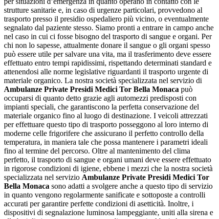
per situazioni d’emergenza in quanto operano in contatto con le
strutture sanitarie e, in caso di urgenze particolari, provvedono al
trasporto presso il presidio ospedaliero più vicino, o eventualmente
segnalato dal paziente stesso. Siamo pronti a entrare in campo anche
nel caso in cui ci fosse bisogno del trasporto di sangue e organi. Per
chi non lo sapesse, attualmente donare il sangue o gli organi spesso
può essere utile per salvare una vita, ma il trasferimento deve essere
effettuato entro tempi rapidissimi, rispettando determinati standard e
attenendosi alle norme legislative riguardanti il trasporto urgente di
materiale organico. La nostra società specializzata nel servizio di
Ambulanze Private Presidi Medici Tor Bella Monaca
può
occuparsi di quanto detto grazie agli automezzi predisposti con
impianti speciali, che garantiscono la perfetta conservazione del
materiale organico fino al luogo di destinazione. I veicoli attrezzati
per effettuare questo tipo di trasporto posseggono al loro interno di
moderne celle frigorifere che assicurano il perfetto controllo della
temperatura, in maniera tale che possa mantenere i parametri ideali
fino al termine del percorso. Oltre al mantenimento del clima
perfetto, il trasporto di sangue e organi umani deve essere effettuato
in rigorose condizioni di igiene, ebbene i mezzi che la nostra società
specializzata nel servizio
Ambulanze Private Presidi Medici Tor
Bella Monaca
sono adatti a svolgere anche a questo tipo di servizio
in quanto vengono regolarmente sanificate e sottoposte a controlli
accurati per garantire perfette condizioni di asetticità. Inoltre, i
dispositivi di segnalazione luminosa lampeggiante, uniti alla sirena e