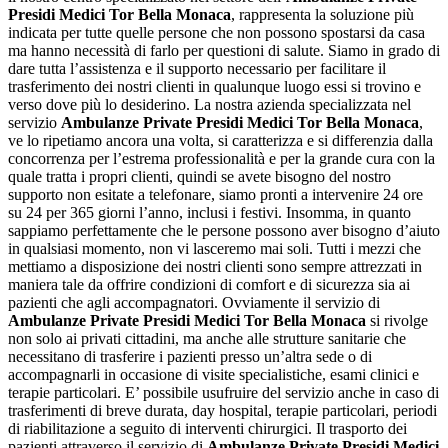
Presidi Medici Tor Bella Monaca
, rappresenta la soluzione più
indicata per tutte quelle persone che non possono spostarsi da casa
ma hanno necessità di farlo per questioni di salute. Siamo in grado di
dare tutta l’assistenza e il supporto necessario per facilitare il
trasferimento dei nostri clienti in qualunque luogo essi si trovino e
verso dove più lo desiderino. La nostra azienda specializzata nel
servizio
Ambulanze Private Presidi Medici Tor Bella Monaca
,
ve lo ripetiamo ancora una volta, si caratterizza e si differenzia dalla
concorrenza per l’estrema professionalità e per la grande cura con la
quale tratta i propri clienti, quindi se avete bisogno del nostro
supporto non esitate a telefonare, siamo pronti a intervenire 24 ore
su 24 per 365 giorni l’anno, inclusi i festivi. Insomma, in quanto
sappiamo perfettamente che le persone possono aver bisogno d’aiuto
in qualsiasi momento, non vi lasceremo mai soli. Tutti i mezzi che
mettiamo a disposizione dei nostri clienti sono sempre attrezzati in
maniera tale da offrire condizioni di comfort e di sicurezza sia ai
pazienti che agli accompagnatori. Ovviamente il servizio di
Ambulanze Private Presidi Medici Tor Bella Monaca
si rivolge
non solo ai privati cittadini, ma anche alle strutture sanitarie che
necessitano di trasferire i pazienti presso un’altra sede o di
accompagnarli in occasione di visite specialistiche, esami clinici e
terapie particolari. E’ possibile usufruire del servizio anche in caso di
trasferimenti di breve durata, day hospital, terapie particolari, periodi
di riabilitazione a seguito di interventi chirurgici. Il trasporto dei
pazienti attraverso il servizio di
Ambulanze Private Presidi Medici