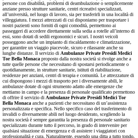
persone con disabilità, problemi di deambulazione o semplicemente
anziane presso strutture sanitarie, centri ricreativi specializzati,
all’università, nel luogo di lavoro, sia per trasferirli in una località di
villeggiatura. I mezzi attrezzati di cui disponiamo per trasportare i
nostri pazienti sono forniti di ogni comodità, permettono ai
passeggeri di accedere direttamente sulla sedia a rotelle all’interno di
essi, sono dotati di sedili ergonomici e sicuri. I nostri veicoli
posseggono anche un impianto di riscaldamento e climatizzazione,
per garantire un viaggio piacevole, sicuro e rilassante anche su
lunghe distanze. Il servizio di
Ambulanze Private Presidi Medici
Tor Bella Monaca
proposto dalla nostra società si rivolge anche a
tutte quelle persone che necessitano di spostarsi periodicamente o
quotidianamente, in strutture sanitarie, istituti di riabilitazione,
residenze per anziani, centri di terapia e comunità. Le attrezzature di
cui dispongono i mezzi di trasporto per i diversamente abili, le
ambulanze dotate di ogni strumento adatto alle emergenze che
mettiamo in campo e la presenza di personale qualificato permettono
di offrire il servizio di
Ambulanze Private Presidi Medici Tor
Bella Monaca
anche a pazienti che necessitano di un’assistenza
personalizzata e specifica. Nello specifico caso del trasferimento di
invalidi o diversamente abili nel luogo desiderato, scegliendo la
nostra società è sempre garantita la presenza di personale sanitario
specializzato durante tutto il percorso, in grado di intervenire per
qualsiasi situazione di emergenza e di assistere i viaggiatori con
professionalità e cura. Naturalmente, essendo una ditta a tutto tondo,