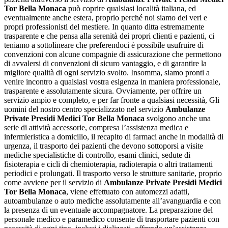
Tor Bella Monaca
può coprire qualsiasi località italiana, ed
eventualmente anche estera, proprio perché noi siamo dei veri e
propri professionisti del mestiere. In quanto ditta estremamente
trasparente e che pensa alla serenità dei propri clienti e pazienti, ci
teniamo a sottolineare che preferendoci è possibile usufruire di
convenzioni con alcune compagnie di assicurazione che permettono
di avvalersi di convenzioni di sicuro vantaggio, e di garantire la
migliore qualità di ogni servizio svolto. Insomma, siamo pronti a
venire incontro a qualsiasi vostra esigenza in maniera professionale,
trasparente e assolutamente sicura. Ovviamente, per offrire un
servizio ampio e completo, e per far fronte a qualsiasi necessità, Gli
uomini del nostro centro specializzato nel servizio
Ambulanze
Private Presidi Medici Tor Bella Monaca
svolgono anche una
serie di attività accessorie, compresa l’assistenza medica e
infermieristica a domicilio, il recapito di farmaci anche in modalità di
urgenza, il trasporto dei pazienti che devono sottoporsi a visite
mediche specialistiche di controllo, esami clinici, sedute di
fisioterapia e cicli di chemioterapia, radioterapia o altri trattamenti
periodici e prolungati. Il trasporto verso le strutture sanitarie, proprio
come avviene per il servizio di
Ambulanze Private Presidi Medici
Tor Bella Monaca
, viene effettuato con automezzi adatti,
autoambulanze o auto mediche assolutamente all’avanguardia e con
la presenza di un eventuale accompagnatore. La preparazione del
personale medico e paramedico consente di trasportare pazienti con