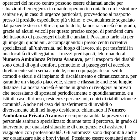
operatori del nostro centro possono essere chiamati anche per
situazioni d’emergenza in quanto operano in contatto con le strutture
sanitarie e, in caso di urgenze particolari, provvedono al trasporto
presso il presidio ospedaliero più vicino, o eventualmente segnalato
dal paziente stesso. Oltre a quanto detto, la nostra società è in grado,
grazie ad alcuni veicoli per questo preciso scopo, di prendersi cura
del trasporto di passeggeri disabili e anziani. Possiamo farlo sia per
gli impegni quotidiani, accompagnandoli presso centri ricreativi
specializzati, all’università, nel luogo di lavoro, sia per trasferirli in
una località di villeggiatura. I mezzi predisposti, telefonando al
Numero Ambulanza Privata Aranova
, per il trasporto dei disabili
sono dotati di ogni comfort, permettono ai passeggeri di accedere
direttamente sulla sedia a rotelle, sono equipaggiati con sedili
comodi e sicuri e di impianto di riscaldamento e climatizzazione, per
garantire un viaggio piacevole, sicuro e rilassante anche su lunghe
distanze. La nostra società è anche in grado di rivolgersi ai privati
che necessitano di spostarsi periodicamente o quotidianamente, e a
istituti, case di riposo, residenze per anziani, centri di riabilitazione e
comunità. Anche nel caso del trasferimento di invalidi o
diversamente abili nel luogo desiderato, chiamando il
Numero
Ambulanza Privata Aranova
è sempre garantita la presenza di
personale sanitario specializzato durante tutto il percorso, in grado di
intervenire per qualsiasi situazione di emergenza e di assistere i
viaggiatori con professionalità. Gli automezzi sono disponibili anche
per organizzare gite e brevi viaggi. Possiamo essere contattati anche