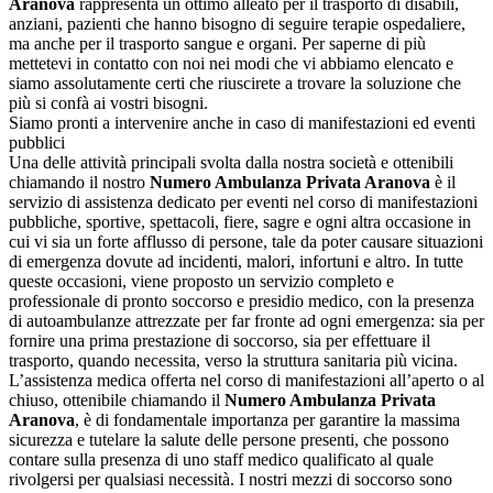
Aranova
rappresenta un ottimo alleato per il trasporto di disabili,
anziani, pazienti che hanno bisogno di seguire terapie ospedaliere,
ma anche per il trasporto sangue e organi. Per saperne di più
mettetevi in contatto con noi nei modi che vi abbiamo elencato e
siamo assolutamente certi che riuscirete a trovare la soluzione che
più si confà ai vostri bisogni.
Siamo pronti a intervenire anche in caso di manifestazioni ed eventi
pubblici
Una delle attività principali svolta dalla nostra società e ottenibili
chiamando il nostro
Numero Ambulanza Privata Aranova
è il
servizio di assistenza dedicato per eventi nel corso di manifestazioni
pubbliche, sportive, spettacoli, fiere, sagre e ogni altra occasione in
cui vi sia un forte afflusso di persone, tale da poter causare situazioni
di emergenza dovute ad incidenti, malori, infortuni e altro. In tutte
queste occasioni, viene proposto un servizio completo e
professionale di pronto soccorso e presidio medico, con la presenza
di autoambulanze attrezzate per far fronte ad ogni emergenza: sia per
fornire una prima prestazione di soccorso, sia per effettuare il
trasporto, quando necessita, verso la struttura sanitaria più vicina.
L’assistenza medica offerta nel corso di manifestazioni all’aperto o al
chiuso, ottenibile chiamando il
Numero Ambulanza Privata
Aranova
, è di fondamentale importanza per garantire la massima
sicurezza e tutelare la salute delle persone presenti, che possono
contare sulla presenza di uno staff medico qualificato al quale
rivolgersi per qualsiasi necessità. I nostri mezzi di soccorso sono