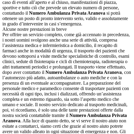
caso di eventi all’aperto e al chiuso, manifestazioni di piazza,
sportive e tutto ciò che prevede un elevato numero di persone,
contattando il
Numero Ambulanza Privata Aranova
si potrà
ottenere un posto di pronto intervento serio, valido e assolutamente
in grado d’intervenire in casi s’emergenza.
Alcune nostre prestazioni in breve
Per offrire un servizio completo, come già accennato in precedenza,
i nostri uomini svolgono anche una serie di attività, compresa
l’assistenza medica e infermieristica a domicilio, il recapito di
farmaci anche in modalità di urgenza, il trasporto dei pazienti che
devono sottoporsi a visite mediche specialistiche di controllo, esami
clinici, sedute di fisioterapia e cicli di chemioterapia, radioterapia o
altri trattamenti periodici e prolungati. Il trasporto viene effettuato,
dopo aver contattato il
Numero Ambulanza Privata Aranova
, con
l’automezzo più adatto, autoambulanze o auto mediche e con la
presenza di un eventuale accompagnatore. La preparazione del
personale medico e paramedico consente di trasportare pazienti con
necessità di ogni tipo, inclusi i dializzati, offrendo un’assistenza
completa e un estremo riguardo, sia sotto l’aspetto medico che
umano e sociale. Il nostro servizio dedicato al trasporto medicinali,
poi, vi ricordiamo, è solo una delle tante prestazioni offerte dalla
nostra società contattabile tramite il
Numero Ambulanza Privata
Aranova
. Alla luce di quanto detto, se vi serve il nostro aiuto non
esitate a contattarci, siamo certi che grazie al nostro aiuto potrete
avere un valido alleato in ogni situazione di emergenza e non. Gli