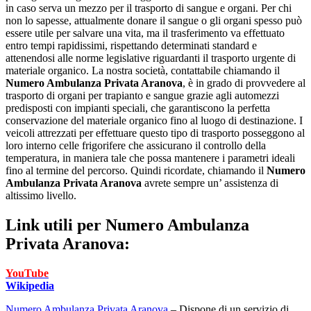
in caso serva un mezzo per il trasporto di sangue e organi. Per chi
non lo sapesse, attualmente donare il sangue o gli organi spesso può
essere utile per salvare una vita, ma il trasferimento va effettuato
entro tempi rapidissimi, rispettando determinati standard e
attenendosi alle norme legislative riguardanti il trasporto urgente di
materiale organico. La nostra società, contattabile chiamando il
Numero Ambulanza Privata Aranova
, è in grado di provvedere al
trasporto di organi per trapianto e sangue grazie agli automezzi
predisposti con impianti speciali, che garantiscono la perfetta
conservazione del materiale organico fino al luogo di destinazione. I
veicoli attrezzati per effettuare questo tipo di trasporto posseggono al
loro interno celle frigorifere che assicurano il controllo della
temperatura, in maniera tale che possa mantenere i parametri ideali
fino al termine del percorso. Quindi ricordate, chiamando il
Numero
Ambulanza Privata Aranova
avrete sempre un’ assistenza di
altissimo livello.
Link utili per
Numero Ambulanza
Privata Aranova:
YouTube
Wikipedia
Numero Ambulanza Privata Aranova
– Dispone di un servizio di