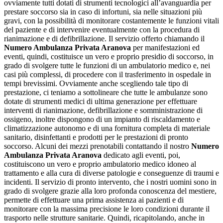
ovviamente tutti dotati di strumenti tecnologici all’avanguardia per
prestare soccorso sia in caso di infortuni, sia nelle situazioni più
gravi, con la possibilità di monitorare costantemente le funzioni vitali
del paziente e di intervenire eventualmente con la procedura di
rianimazione e di defibrillazione. Il servizio offerto chiamando il
Numero Ambulanza Privata Aranova
per manifestazioni ed
eventi, quindi, costituisce un vero e proprio presidio di soccorso, in
grado di svolgere tutte le funzioni di un ambulatorio medico e, nei
casi più complessi, di procedere con il trasferimento in ospedale in
tempi brevissimi. Ovviamente anche scegliendo tale tipo di
prestazione, ci teniamo a sottolineare che tutte le ambulanze sono
dotate di strumenti medici di ultima generazione per effettuare
interventi di rianimazione, defibrillazione e somministrazione di
ossigeno, inoltre dispongono di un impianto di riscaldamento e
climatizzazione autonomo e di una fornitura completa di materiale
sanitario, disinfettanti e prodotti per le prestazioni di pronto
soccorso. Alcuni dei mezzi prenotabili contattando il nostro
Numero
Ambulanza Privata Aranova
dedicato agli eventi, poi,
costituiscono un vero e proprio ambulatorio medico idoneo al
trattamento e alla cura di diverse patologie e conseguenze di traumi e
incidenti. Il servizio di pronto intervento, che i nostri uomini sono in
grado di svolgere grazie alla loro profonda conoscenza del mestiere,
permette di effettuare una prima assistenza ai pazienti e di
monitorare con la massima precisione le loro condizioni durante il
trasporto nelle strutture sanitarie. Quindi, ricapitolando, anche in