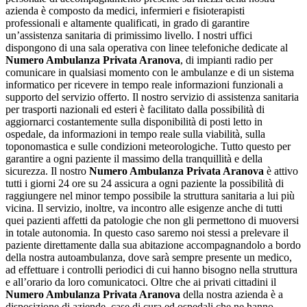
azienda è composto da medici, infermieri e fisioterapisti
professionali e altamente qualificati, in grado di garantire
un’assistenza sanitaria di primissimo livello. I nostri uffici
dispongono di una sala operativa con linee telefoniche dedicate al
Numero Ambulanza Privata Aranova
, di impianti radio per
comunicare in qualsiasi momento con le ambulanze e di un sistema
informatico per ricevere in tempo reale informazioni funzionali a
supporto del servizio offerto. Il nostro servizio di assistenza sanitaria
per trasporti nazionali ed esteri è facilitato dalla possibilità di
aggiornarci costantemente sulla disponibilità di posti letto in
ospedale, da informazioni in tempo reale sulla viabilità, sulla
toponomastica e sulle condizioni meteorologiche. Tutto questo per
garantire a ogni paziente il massimo della tranquillità e della
sicurezza. Il nostro
Numero Ambulanza Privata Aranova
è attivo
tutti i giorni 24 ore su 24 assicura a ogni paziente la possibilità di
raggiungere nel minor tempo possibile la struttura sanitaria a lui più
vicina. Il servizio, inoltre, va incontro alle esigenze anche di tutti
quei pazienti affetti da patologie che non gli permettono di muoversi
in totale autonomia. In questo caso saremo noi stessi a prelevare il
paziente direttamente dalla sua abitazione accompagnandolo a bordo
della nostra autoambulanza, dove sarà sempre presente un medico,
ad effettuare i controlli periodici di cui hanno bisogno nella struttura
e all’orario da loro comunicatoci. Oltre che ai privati cittadini il
Numero Ambulanza Privata Aranova
della nostra azienda è a
disposizione di aziende, case di cura ed ospedali che ne hanno