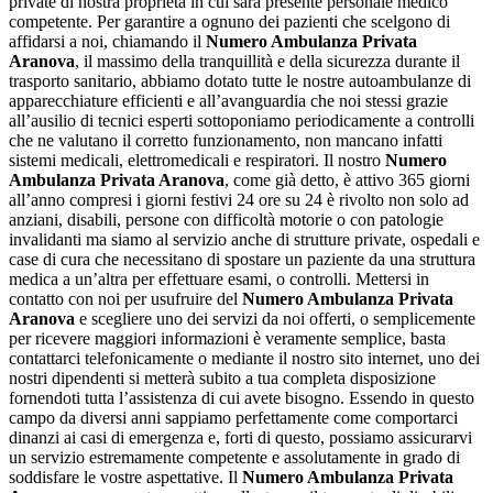
private di nostra proprietà in cui sarà presente personale medico
competente. Per garantire a ognuno dei pazienti che scelgono di
affidarsi a noi, chiamando il
Numero Ambulanza Privata
Aranova
, il massimo della tranquillità e della sicurezza durante il
trasporto sanitario, abbiamo dotato tutte le nostre autoambulanze di
apparecchiature efficienti e all’avanguardia che noi stessi grazie
all’ausilio di tecnici esperti sottoponiamo periodicamente a controlli
che ne valutano il corretto funzionamento, non mancano infatti
sistemi medicali, elettromedicali e respiratori. Il nostro
Numero
Ambulanza Privata Aranova
, come già detto, è attivo 365 giorni
all’anno compresi i giorni festivi 24 ore su 24 è rivolto non solo ad
anziani, disabili, persone con difficoltà motorie o con patologie
invalidanti ma siamo al servizio anche di strutture private, ospedali e
case di cura che necessitano di spostare un paziente da una struttura
medica a un’altra per effettuare esami, o controlli. Mettersi in
contatto con noi per usufruire del
Numero Ambulanza Privata
Aranova
e scegliere uno dei servizi da noi offerti, o semplicemente
per ricevere maggiori informazioni è veramente semplice, basta
contattarci telefonicamente o mediante il nostro sito internet, uno dei
nostri dipendenti si metterà subito a tua completa disposizione
fornendoti tutta l’assistenza di cui avete bisogno. Essendo in questo
campo da diversi anni sappiamo perfettamente come comportarci
dinanzi ai casi di emergenza e, forti di questo, possiamo assicurarvi
un servizio estremamente competente e assolutamente in grado di
soddisfare le vostre aspettative. Il
Numero Ambulanza Privata