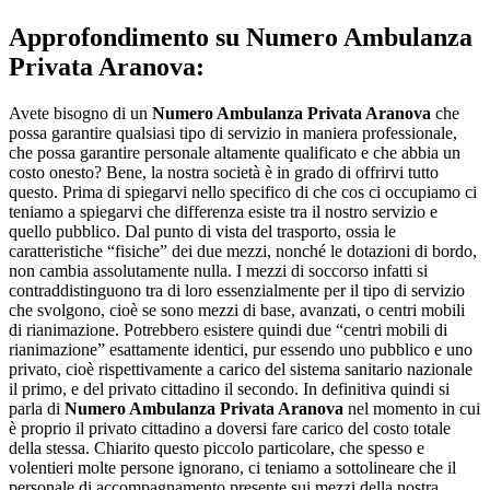
Approfondimento su
Numero Ambulanza
Privata Aranova:
Avete bisogno di un
Numero Ambulanza Privata Aranova
che
possa garantire qualsiasi tipo di servizio in maniera professionale,
che possa garantire personale altamente qualificato e che abbia un
costo onesto? Bene, la nostra società è in grado di offrirvi tutto
questo. Prima di spiegarvi nello specifico di che cos ci occupiamo ci
teniamo a spiegarvi che differenza esiste tra il nostro servizio e
quello pubblico. Dal punto di vista del trasporto, ossia le
caratteristiche “fisiche” dei due mezzi, nonché le dotazioni di bordo,
non cambia assolutamente nulla. I mezzi di soccorso infatti si
contraddistinguono tra di loro essenzialmente per il tipo di servizio
che svolgono, cioè se sono mezzi di base, avanzati, o centri mobili
di rianimazione. Potrebbero esistere quindi due “centri mobili di
rianimazione” esattamente identici, pur essendo uno pubblico e uno
privato, cioè rispettivamente a carico del sistema sanitario nazionale
il primo, e del privato cittadino il secondo. In definitiva quindi si
parla di
Numero Ambulanza Privata Aranova
nel momento in cui
è proprio il privato cittadino a doversi fare carico del costo totale
della stessa. Chiarito questo piccolo particolare, che spesso e
volentieri molte persone ignorano, ci teniamo a sottolineare che il
personale di accompagnamento presente sui mezzi della nostra