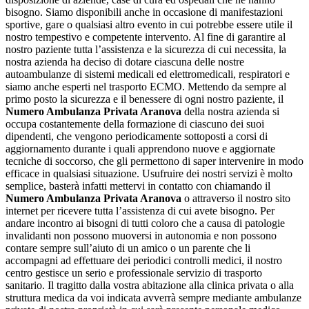
bisogno. Siamo disponibili anche in occasione di manifestazioni
sportive, gare o qualsiasi altro evento in cui potrebbe essere utile il
nostro tempestivo e competente intervento. Al fine di garantire al
nostro paziente tutta l’assistenza e la sicurezza di cui necessita, la
nostra azienda ha deciso di dotare ciascuna delle nostre
autoambulanze di sistemi medicali ed elettromedicali, respiratori e
siamo anche esperti nel trasporto ECMO. Mettendo da sempre al
primo posto la sicurezza e il benessere di ogni nostro paziente, il
Numero Ambulanza Privata Aranova
della nostra azienda si
occupa costantemente della formazione di ciascuno dei suoi
dipendenti, che vengono periodicamente sottoposti a corsi di
aggiornamento durante i quali apprendono nuove e aggiornate
tecniche di soccorso, che gli permettono di saper intervenire in modo
efficace in qualsiasi situazione. Usufruire dei nostri servizi è molto
semplice, basterà infatti mettervi in contatto con chiamando il
Numero Ambulanza Privata Aranova
o attraverso il nostro sito
internet per ricevere tutta l’assistenza di cui avete bisogno. Per
andare incontro ai bisogni di tutti coloro che a causa di patologie
invalidanti non possono muoversi in autonomia e non possono
contare sempre sull’aiuto di un amico o un parente che li
accompagni ad effettuare dei periodici controlli medici, il nostro
centro gestisce un serio e professionale servizio di trasporto
sanitario. Il tragitto dalla vostra abitazione alla clinica privata o alla
struttura medica da voi indicata avverrà sempre mediante ambulanze