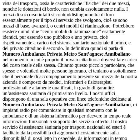
vista del trasporto, ossia le caratteristiche “fisiche” dei due mezzi,
nonché le dotazioni di bordo, non cambia assolutamente nulla. I
mezzi di soccorso infatti si contraddistinguono tra di loro
essenzialmente per il tipo di servizio che svolgono, cioè se sono
mezzi di base, avanzati, o centri mobili di rianimazione. Potrebbero
esistere quindi due “centri mobili di rianimazione” esattamente
identici, pur essendo uno pubblico e uno privato, cioè
rispettivamente a carico del sistema sanitario nazionale il primo, e
del privato cittadino il secondo. In definitiva quindi si parla di
Numero Ambulanza Privata Metro Sant’agnese Annibaliano
nel momento in cui è proprio il privato cittadino a doversi fare carico
del costo totale della stessa. Chiarito questo piccolo particolare, che
spesso e volentieri molte persone ignorano, ci teniamo a sottolineare
che il personale di accompagnamento presente sui mezzi della nostra
azienda è composto da medici, infermieri e fisioterapisti
professionali e altamente qualificati, in grado di garantire
un’assistenza sanitaria di primissimo livello. I nostri uffici
dispongono di una sala operativa con linee telefoniche dedicate al
Numero Ambulanza Privata Metro Sant’agnese Annibaliano
, di
impianti radio per comunicare in qualsiasi momento con le
ambulanze e di un sistema informatico per ricevere in tempo reale
informazioni funzionali a supporto del servizio offerto. Il nostro
servizio di assistenza sanitaria per trasporti nazionali ed esteri è
facilitato dalla possibilità di aggiornarci costantemente sulla
disponibilità di posti letto in ospedale, da informazioni in tempo