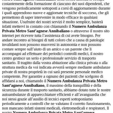
costantemente della formazione di ciascuno dei suoi dipendenti, che
vengono periodicamente sottoposti a corsi di aggiornamento durante
i quali apprendono nuove e aggiornate tecniche di soccorso, che gli
permettono di saper intervenire in modo efficace in qualsiasi
situazione. Usufruire dei nostri servizi è molto semplice, basterà
infatti mettervi in contatto con chiamando il
Numero Ambulanza
Privata Metro Sant’agnese Annibaliano
o attraverso il nostro sito
internet per ricevere tutta l’assistenza di cui avete bisogno. Per
andare incontro ai bisogni di tutti coloro che a causa di patologie
invalidanti non possono muoversi in autonomia e non possono
contare sempre sull’aiuto di un amico o un parente che li
accompagni ad effettuare dei periodici controlli medici, il nostro
centro gestisce un serio e professionale servizio di trasporto
sanitario. Il tragitto dalla vostra abitazione alla clinica privata o alla
struttura medica da voi indicata avverrà sempre mediante ambulanze
private di nostra proprietà in cui sarà presente personale medico
competente. Per garantire a ognuno dei pazienti che scelgono di
affidarsi a noi, chiamando il
Numero Ambulanza Privata Metro
Sant’agnese Annibaliano
, il massimo della tranquillità e della
sicurezza durante il trasporto sanitario, abbiamo dotato tutte le nostre
autoambulanze di apparecchiature efficienti e all’avanguardia che
noi stessi grazie all’ausilio di tecnici esperti sottoponiamo
periodicamente a controlli che ne valutano il corretto funzionamento,
non mancano infatti sistemi medicali, elettromedicali e respiratori. Il
nostro
Numero Ambulanza Privata Metro Sant’agnese