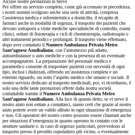
Alcune nostre prestazioni in breve
Per offrire un servizio completo, come già accennato in precedenza,
i nostri uomini svolgono anche una serie di attività, compresa
l’assistenza medica e infermieristica a domicilio, il recapito di
farmaci anche in modalità di urgenza, il trasporto dei pazienti che
devono sottoporsi a visite mediche specialistiche di controllo, esami
clinici, sedute di fisioterapia e cicli di chemioterapia, radioterapia o
altri trattamenti periodici e prolungati. Il trasporto viene effettuato,
dopo aver contattato il
Numero Ambulanza Privata Metro
Sant’agnese Annibaliano
, con l’automezzo più adatto,
autoambulanze o auto mediche e con la presenza di un eventuale
accompagnatore. La preparazione del personale medico e
paramedico consente di trasportare pazienti con necessità di ogni
tipo, inclusi i dializzati, offrendo un’assistenza completa e un
estremo riguardo, sia sotto l’aspetto medico che umano e sociale. Il
nostro servizio dedicato al trasporto medicinali, poi, vi ricordiamo, è
solo una delle tante prestazioni offerte dalla nostra società
contattabile tramite il
Numero Ambulanza Privata Metro
Sant’agnese Annibaliano
. Alla luce di quanto detto, se vi serve il
nostro aiuto non esitate a contattarci, siamo certi che grazie al nostro
aiuto potrete avere un valido alleato in ogni situazione di emergenza
e non. Gli operatori del nostro centro possono essere chiamati anche
per situazioni d’emergenza in quanto operano in contatto con le
strutture sanitarie e, in caso di urgenze particolari, provvedono al
trasporto presso il presidio ospedaliero più vicino, o eventualmente