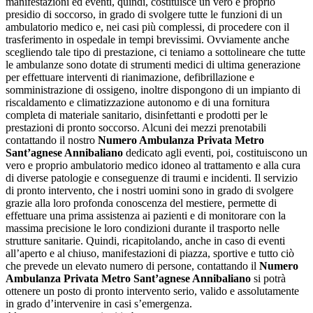
manifestazioni ed eventi, quindi, costituisce un vero e proprio
presidio di soccorso, in grado di svolgere tutte le funzioni di un
ambulatorio medico e, nei casi più complessi, di procedere con il
trasferimento in ospedale in tempi brevissimi. Ovviamente anche
scegliendo tale tipo di prestazione, ci teniamo a sottolineare che tutte
le ambulanze sono dotate di strumenti medici di ultima generazione
per effettuare interventi di rianimazione, defibrillazione e
somministrazione di ossigeno, inoltre dispongono di un impianto di
riscaldamento e climatizzazione autonomo e di una fornitura
completa di materiale sanitario, disinfettanti e prodotti per le
prestazioni di pronto soccorso. Alcuni dei mezzi prenotabili
contattando il nostro
Numero Ambulanza Privata Metro
Sant’agnese Annibaliano
dedicato agli eventi, poi, costituiscono un
vero e proprio ambulatorio medico idoneo al trattamento e alla cura
di diverse patologie e conseguenze di traumi e incidenti. Il servizio
di pronto intervento, che i nostri uomini sono in grado di svolgere
grazie alla loro profonda conoscenza del mestiere, permette di
effettuare una prima assistenza ai pazienti e di monitorare con la
massima precisione le loro condizioni durante il trasporto nelle
strutture sanitarie. Quindi, ricapitolando, anche in caso di eventi
all’aperto e al chiuso, manifestazioni di piazza, sportive e tutto ciò
che prevede un elevato numero di persone, contattando il
Numero
Ambulanza Privata Metro Sant’agnese Annibaliano
si potrà
ottenere un posto di pronto intervento serio, valido e assolutamente
in grado d’intervenire in casi s’emergenza.