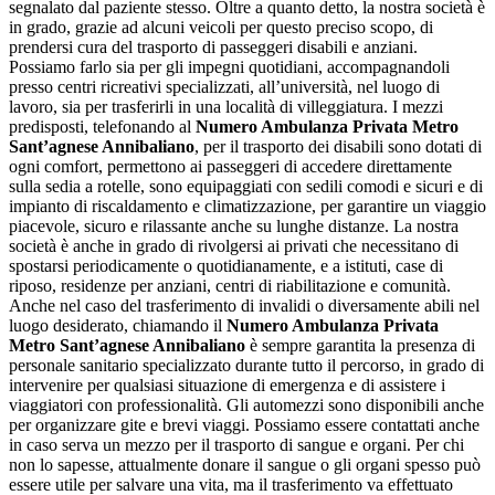
segnalato dal paziente stesso. Oltre a quanto detto, la nostra società è
in grado, grazie ad alcuni veicoli per questo preciso scopo, di
prendersi cura del trasporto di passeggeri disabili e anziani.
Possiamo farlo sia per gli impegni quotidiani, accompagnandoli
presso centri ricreativi specializzati, all’università, nel luogo di
lavoro, sia per trasferirli in una località di villeggiatura. I mezzi
predisposti, telefonando al
Numero Ambulanza Privata Metro
Sant’agnese Annibaliano
, per il trasporto dei disabili sono dotati di
ogni comfort, permettono ai passeggeri di accedere direttamente
sulla sedia a rotelle, sono equipaggiati con sedili comodi e sicuri e di
impianto di riscaldamento e climatizzazione, per garantire un viaggio
piacevole, sicuro e rilassante anche su lunghe distanze. La nostra
società è anche in grado di rivolgersi ai privati che necessitano di
spostarsi periodicamente o quotidianamente, e a istituti, case di
riposo, residenze per anziani, centri di riabilitazione e comunità.
Anche nel caso del trasferimento di invalidi o diversamente abili nel
luogo desiderato, chiamando il
Numero Ambulanza Privata
Metro Sant’agnese Annibaliano
è sempre garantita la presenza di
personale sanitario specializzato durante tutto il percorso, in grado di
intervenire per qualsiasi situazione di emergenza e di assistere i
viaggiatori con professionalità. Gli automezzi sono disponibili anche
per organizzare gite e brevi viaggi. Possiamo essere contattati anche
in caso serva un mezzo per il trasporto di sangue e organi. Per chi
non lo sapesse, attualmente donare il sangue o gli organi spesso può
essere utile per salvare una vita, ma il trasferimento va effettuato