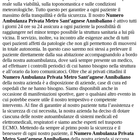
reale sulla viabilità, sulla toponomastica e sulle condizioni
meteorologiche. Tutto questo per garantire a ogni paziente il
massimo della tranquillità e della sicurezza. Il nostro
Numero
Ambulanza Privata Metro Sant’agnese Annibaliano
è attivo tutti
i giorni 24 ore su 24 assicura a ogni paziente la possibilità di
raggiungere nel minor tempo possibile la struttura sanitaria a lui più
vicina. Il servizio, inoltre, va incontro alle esigenze anche di tutti
quei pazienti affetti da patologie che non gli permettono di muoversi
in totale autonomia. In questo caso saremo noi stessi a prelevare il
paziente direttamente dalla sua abitazione accompagnandolo a bordo
della nostra autoambulanza, dove sarà sempre presente un medico,
ad effettuare i controlli periodici di cui hanno bisogno nella struttura
e all’orario da loro comunicatoci. Oltre che ai privati cittadini il
Numero Ambulanza Privata Metro Sant’agnese Annibaliano
della nostra azienda è a disposizione di aziende, case di cura ed
ospedali che ne hanno bisogno. Siamo disponibili anche in
occasione di manifestazioni sportive, gare o qualsiasi altro evento in
cui potrebbe essere utile il nostro tempestivo e competente
intervento. Al fine di garantire al nostro paziente tutta l’assistenza e
la sicurezza di cui necessita, la nostra azienda ha deciso di dotare
ciascuna delle nostre autoambulanze di sistemi medicali ed
elettromedicali, respiratori e siamo anche esperti nel trasporto
ECMO. Mettendo da sempre al primo posto la sicurezza e il
benessere di ogni nostro paziente, il
Numero Ambulanza Privata
Metro Sant’agnese Annibaliano
della nostra azienda si occupa