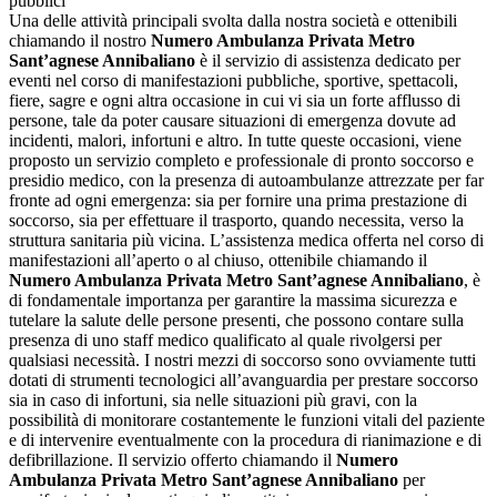
pubblici
Una delle attività principali svolta dalla nostra società e ottenibili
chiamando il nostro
Numero Ambulanza Privata Metro
Sant’agnese Annibaliano
è il servizio di assistenza dedicato per
eventi nel corso di manifestazioni pubbliche, sportive, spettacoli,
fiere, sagre e ogni altra occasione in cui vi sia un forte afflusso di
persone, tale da poter causare situazioni di emergenza dovute ad
incidenti, malori, infortuni e altro. In tutte queste occasioni, viene
proposto un servizio completo e professionale di pronto soccorso e
presidio medico, con la presenza di autoambulanze attrezzate per far
fronte ad ogni emergenza: sia per fornire una prima prestazione di
soccorso, sia per effettuare il trasporto, quando necessita, verso la
struttura sanitaria più vicina. L’assistenza medica offerta nel corso di
manifestazioni all’aperto o al chiuso, ottenibile chiamando il
Numero Ambulanza Privata Metro Sant’agnese Annibaliano
, è
di fondamentale importanza per garantire la massima sicurezza e
tutelare la salute delle persone presenti, che possono contare sulla
presenza di uno staff medico qualificato al quale rivolgersi per
qualsiasi necessità. I nostri mezzi di soccorso sono ovviamente tutti
dotati di strumenti tecnologici all’avanguardia per prestare soccorso
sia in caso di infortuni, sia nelle situazioni più gravi, con la
possibilità di monitorare costantemente le funzioni vitali del paziente
e di intervenire eventualmente con la procedura di rianimazione e di
defibrillazione. Il servizio offerto chiamando il
Numero
Ambulanza Privata Metro Sant’agnese Annibaliano
per