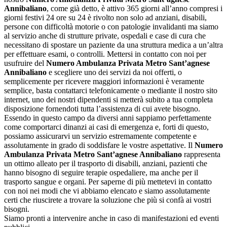
Annibaliano
, come già detto, è attivo 365 giorni all’anno compresi i
giorni festivi 24 ore su 24 è rivolto non solo ad anziani, disabili,
persone con difficoltà motorie o con patologie invalidanti ma siamo
al servizio anche di strutture private, ospedali e case di cura che
necessitano di spostare un paziente da una struttura medica a un’altra
per effettuare esami, o controlli. Mettersi in contatto con noi per
usufruire del
Numero Ambulanza Privata Metro Sant’agnese
Annibaliano
e scegliere uno dei servizi da noi offerti, o
semplicemente per ricevere maggiori informazioni è veramente
semplice, basta contattarci telefonicamente o mediante il nostro sito
internet, uno dei nostri dipendenti si metterà subito a tua completa
disposizione fornendoti tutta l’assistenza di cui avete bisogno.
Essendo in questo campo da diversi anni sappiamo perfettamente
come comportarci dinanzi ai casi di emergenza e, forti di questo,
possiamo assicurarvi un servizio estremamente competente e
assolutamente in grado di soddisfare le vostre aspettative. Il
Numero
Ambulanza Privata Metro Sant’agnese Annibaliano
rappresenta
un ottimo alleato per il trasporto di disabili, anziani, pazienti che
hanno bisogno di seguire terapie ospedaliere, ma anche per il
trasporto sangue e organi. Per saperne di più mettetevi in contatto
con noi nei modi che vi abbiamo elencato e siamo assolutamente
certi che riuscirete a trovare la soluzione che più si confà ai vostri
bisogni.
Siamo pronti a intervenire anche in caso di manifestazioni ed eventi