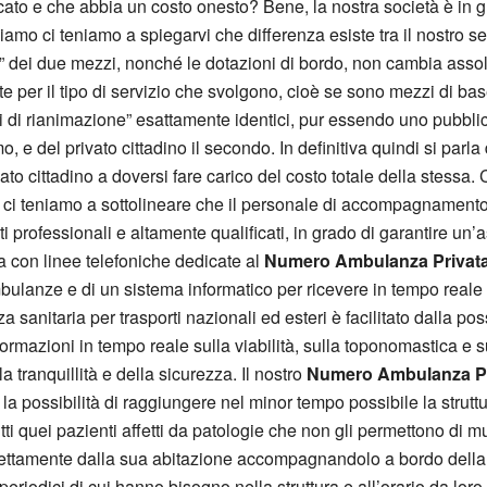
ato e che abbia un costo onesto? Bene, la nostra società è in gra
iamo ci teniamo a spiegarvi che differenza esiste tra il nostro se
che” dei due mezzi, nonché le dotazioni di bordo, non cambia assol
 per il tipo di servizio che svolgono, cioè se sono mezzi di base
i di rianimazione” esattamente identici, pur essendo uno pubblic
o, e del privato cittadino il secondo. In definitiva quindi si parla
ato cittadino a doversi fare carico del costo totale della stessa. 
 ci teniamo a sottolineare che il personale di accompagnamento
i professionali e altamente qualificati, in grado di garantire un’a
va con linee telefoniche dedicate al
Numero Ambulanza Privata
lanze e di un sistema informatico per ricevere in tempo reale 
nza sanitaria per trasporti nazionali ed esteri è facilitato dalla p
informazioni in tempo reale sulla viabilità, sulla toponomastica e
 tranquillità e della sicurezza. Il nostro
Numero Ambulanza Pr
a possibilità di raggiungere nel minor tempo possibile la struttura 
utti quei pazienti affetti da patologie che non gli permettono di 
direttamente dalla sua abitazione accompagnandolo a bordo del
eriodici di cui hanno bisogno nella struttura e all’orario da loro c