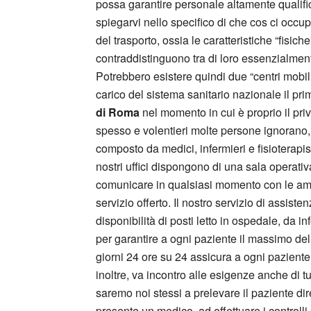
possa garantire personale altamente qualific
spiegarvi nello specifico di che cos ci occup
del trasporto, ossia le caratteristiche “fisi
contraddistinguono tra di loro essenzialmente
Potrebbero esistere quindi due “centri mobil
carico del sistema sanitario nazionale il prim
di Roma
nel momento in cui è proprio il priv
spesso e volentieri molte persone ignorano,
composto da medici, infermieri e fisioterapist
nostri uffici dispongono di una sala operati
comunicare in qualsiasi momento con le ambu
servizio offerto. Il nostro servizio di assiste
disponibilità di posti letto in ospedale, da 
per garantire a ogni paziente il massimo della
giorni 24 ore su 24 assicura a ogni paziente l
inoltre, va incontro alle esigenze anche di t
saremo noi stessi a prelevare il paziente 
presente un medico, ad effettuare i controlli p