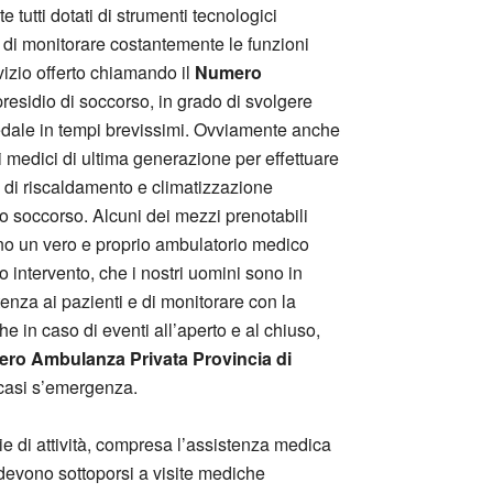
 tutti dotati di strumenti tecnologici
tà di monitorare costantemente le funzioni
rvizio offerto chiamando il
Numero
presidio di soccorso, in grado di svolgere
spedale in tempi brevissimi. Ovviamente anche
i medici di ultima generazione per effettuare
o di riscaldamento e climatizzazione
nto soccorso. Alcuni dei mezzi prenotabili
ono un vero e proprio ambulatorio medico
o intervento, che i nostri uomini sono in
enza ai pazienti e di monitorare con la
he in caso di eventi all’aperto e al chiuso,
ro Ambulanza Privata Provincia di
n casi s’emergenza.
e di attività, compresa l’assistenza medica
e devono sottoporsi a visite mediche