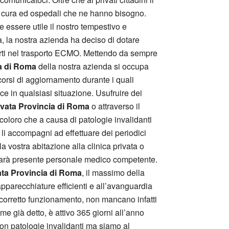
i cura ed ospedali che ne hanno bisogno.
 essere utile il nostro tempestivo e
ta, la nostra azienda ha deciso di dotare
erti nel trasporto ECMO. Mettendo da sempre
a di Roma
della nostra azienda si occupa
orsi di aggiornamento durante i quali
e in qualsiasi situazione. Usufruire dei
ata Provincia di Roma
o attraverso il
i coloro che a causa di patologie invalidanti
i accompagni ad effettuare dei periodici
lla vostra abitazione alla clinica privata o
i sarà presente personale medico competente.
ta Provincia di Roma
, il massimo della
apparecchiature efficienti e all’avanguardia
l corretto funzionamento, non mancano infatti
ome già detto, è attivo 365 giorni all’anno
 con patologie invalidanti ma siamo al