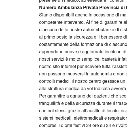
Numero Ambulanza Privata Provincia di
Siamo disponibili anche in occasione di mani
competente intervento. Al fine di garantire a
ciascuna delle nostre autoambulanze di sist
al primo posto la sicurezza e il benessere di
costantemente della formazione di ciascuno 
apprendono nuove e aggiornate tecniche di s
nostri servizi è molto semplice, basterà infa
nostro sito internet per ricevere tutta l’assi
non possono muoversi in autonomia e non po
controlli medici, il nostro centro gestisce un 
alla struttura medica da voi indicata avver
Per garantire a ognuno dei pazienti che scel
tranquillità e della sicurezza durante il tra
che noi stessi grazie all’ausilio di tecnici 
sistemi medicali, elettromedicali e respiratori
compresi i giorni festivi 24 ore su 24 è rivo