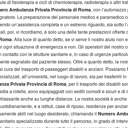
te di fisioterapia e cicli di chemioterapia, radioterapia o altri tra
ero Ambulanza Privata Provincia di Roma
, con l’automezzo
natore. La preparazione del personale medico e paramedico con
 offrendo un’assistenza completa e un estremo riguardo, sia sotto 
li, poi, vi ricordiamo, è solo una delle tante prestazioni offerte d
 Roma
. Alla luce di quanto detto, se vi serve il nostro aiuto non e
 in ogni situazione di emergenza e non. Gli operatori del nostr
ontatto con le strutture sanitarie e, in caso di urgenze particol
ente segnalato dal paziente stesso. Oltre a quanto detto, la nost
i cura del trasporto di passeggeri disabili e anziani. Possiamo fa
lizzati, all’università, nel luogo di lavoro, sia per trasferirli in 
za Privata Provincia di Roma
, per il trasporto dei disabili 
dia a rotelle, sono equipaggiati con sedili comodi e sicuri e di
rilassante anche su lunghe distanze. La nostra società è anche in
tidianamente, e a istituti, case di riposo, residenze per anziani
ersamente abili nel luogo desiderato, chiamando il
Numero Ambul
nitario specializzato durante tutto il percorso, in grado di inte