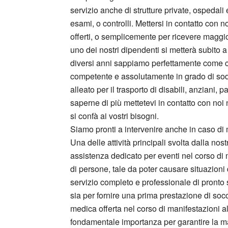
servizio anche di strutture private, ospedali
esami, o controlli. Mettersi in contatto con n
offerti, o semplicemente per ricevere maggio
uno dei nostri dipendenti si metterà subito 
diversi anni sappiamo perfettamente come co
competente e assolutamente in grado di soddi
alleato per il trasporto di disabili, anziani
saperne di più mettetevi in contatto con noi
si confà ai vostri bisogni.
Siamo pronti a intervenire anche in caso di 
Una delle attività principali svolta dalla nos
assistenza dedicato per eventi nel corso di ma
di persone, tale da poter causare situazioni 
servizio completo e professionale di pronto
sia per fornire una prima prestazione di socco
medica offerta nel corso di manifestazioni al
fondamentale importanza per garantire la ma