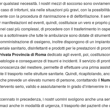
er qualsiasi necessità. I nostri mezzi di soccorso sono ovviamente
caso di infortuni, sia nelle situazioni più gravi, con la possibili
mente con la procedura di rianimazione e di defibrillazione. Il se
 manifestazioni ed eventi, quindi, costituisce un vero e proprio 
, nei casi più complessi, di procedere con il trasferimento in o
amo a sottolineare che tutte le ambulanze sono dotate di strument
e somministrazione di ossigeno, inoltre dispongono di un impiant
iale sanitario, disinfettanti e prodotti per le prestazioni di pro
ivata Provincia di Roma
dedicato agli eventi, poi, costituisc
patologie e conseguenze di traumi e incidenti. Il servizio di pront
conoscenza del mestiere, permette di effettuare una prima assist
il trasporto nelle strutture sanitarie. Quindi, ricapitolando, anc
iò che prevede un elevato numero di persone, contattando il
Nume
ntervento serio, valido e assolutamente in grado d’intervenire i
accennato in precedenza, i nostri uomini svolgono anche una seri
 farmaci anche in modalità di urgenza, il trasporto dei pazienti ch