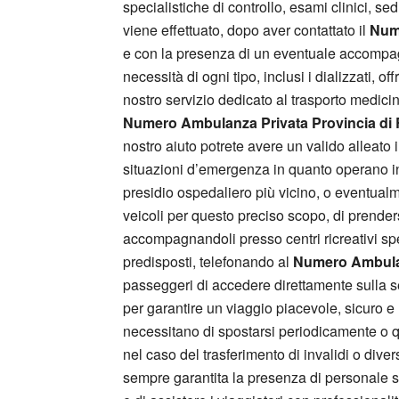
specialistiche di controllo, esami clinici, sedu
viene effettuato, dopo aver contattato il
Num
e con la presenza di un eventuale accompag
necessità di ogni tipo, inclusi i dializzati,
nostro servizio dedicato al trasporto medicina
Numero Ambulanza Privata Provincia di
nostro aiuto potrete avere un valido alleato
situazioni d’emergenza in quanto operano in c
presidio ospedaliero più vicino, o eventualm
veicoli per questo preciso scopo, di prenders
accompagnandoli presso centri ricreativi specia
predisposti, telefonando al
Numero Ambulan
passeggeri di accedere direttamente sulla se
per garantire un viaggio piacevole, sicuro e 
necessitano di spostarsi periodicamente o quo
nel caso del trasferimento di invalidi o div
sempre garantita la presenza di personale sa