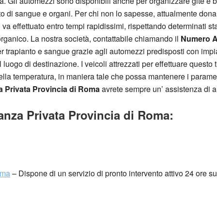
ità. Gli automezzi sono disponibili anche per organizzare gite e 
to di sangue e organi. Per chi non lo sapesse, attualmente dona
to va effettuato entro tempi rapidissimi, rispettando determinati 
 organico. La nostra società, contattabile chiamando il
Numero A
er trapianto e sangue grazie agli automezzi predisposti con impia
luogo di destinazione. I veicoli attrezzati per effettuare questo 
 della temperatura, in maniera tale che possa mantenere i parametr
Privata Provincia di Roma
avrete sempre un’ assistenza di alt
za Privata Provincia di Roma:
oma
– Dispone di un servizio di pronto intervento attivo 24 ore su 