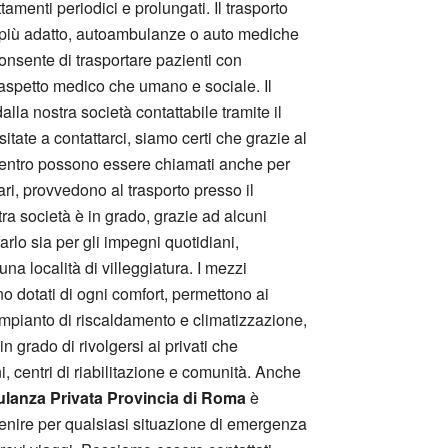
ttamenti periodici e prolungati. Il trasporto
 più adatto, autoambulanze o auto mediche
sente di trasportare pazienti con
l’aspetto medico che umano e sociale. Il
alla nostra società contattabile tramite il
sitate a contattarci, siamo certi che grazie al
o centro possono essere chiamati anche per
ari, provvedono al trasporto presso il
ra società è in grado, grazie ad alcuni
rlo sia per gli impegni quotidiani,
una località di villeggiatura. I mezzi
sono dotati di ogni comfort, permettono ai
 impianto di riscaldamento e climatizzazione,
 grado di rivolgersi ai privati che
, centri di riabilitazione e comunità. Anche
anza Privata Provincia di Roma
è
rvenire per qualsiasi situazione di emergenza