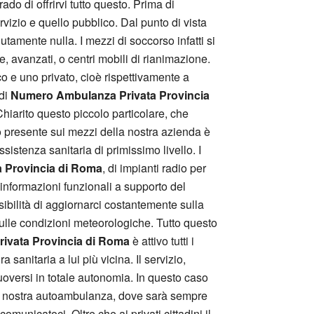
do di offrirvi tutto questo. Prima di
rvizio e quello pubblico. Dal punto di vista
utamente nulla. I mezzi di soccorso infatti si
, avanzati, o centri mobili di rianimazione.
o e uno privato, cioè rispettivamente a
 di
Numero Ambulanza Privata Provincia
Chiarito questo piccolo particolare, che
 presente sui mezzi della nostra azienda è
ssistenza sanitaria di primissimo livello. I
 Provincia di Roma
, di impianti radio per
informazioni funzionali a supporto del
ossibilità di aggiornarci costantemente sulla
 sulle condizioni meteorologiche. Tutto questo
ivata Provincia di Roma
è attivo tutti i
sanitaria a lui più vicina. Il servizio,
muoversi in totale autonomia. In questo caso
la nostra autoambulanza, dove sarà sempre
omunicatoci. Oltre che ai privati cittadini il