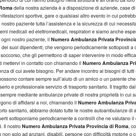
 Roma
della nostra azienda è a disposizione di aziende, case d
festazioni sportive, gare o qualsiasi altro evento in cui potrebbe
l nostro paziente tutta l’assistenza e la sicurezza di cui necessi
emi medicali ed elettromedicali, respiratori e siamo anche esp
 ogni nostro paziente, il
Numero Ambulanza Privata Provinci
dei suoi dipendenti, che vengono periodicamente sottoposti a c
occorso, che gli permettono di saper intervenire in modo efficac
tti mettervi in contatto con chiamando il
Numero Ambulanza Priv
stenza di cui avete bisogno. Per andare incontro ai bisogni di tutt
ssono contare sempre sull’aiuto di un amico o un parente che l
serio e professionale servizio di trasporto sanitario. Il tragitto da
rà sempre mediante ambulanze private di nostra proprietà in cu
gono di affidarsi a noi, chiamando il
Numero Ambulanza Priva
sporto sanitario, abbiamo dotato tutte le nostre autoambulanze di 
esperti sottoponiamo periodicamente a controlli che ne valutano i
. Il nostro
Numero Ambulanza Privata Provincia di Roma
, c
lto non solo ad anziani, disabili, persone con difficoltà motorie o