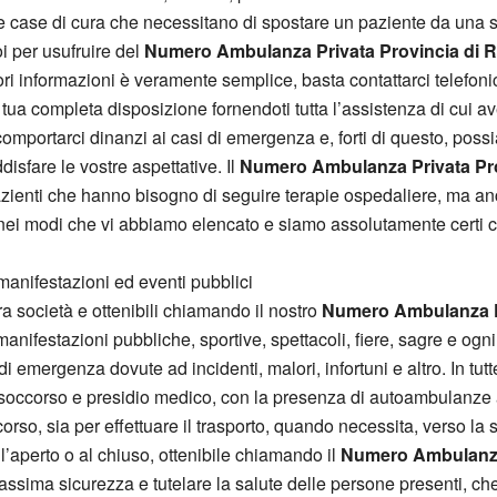
 e case di cura che necessitano di spostare un paziente da una st
oi per usufruire del
Numero Ambulanza Privata Provincia di 
ri informazioni è veramente semplice, basta contattarci telefonic
a tua completa disposizione fornendoti tutta l’assistenza di cu
mportarci dinanzi ai casi di emergenza e, forti di questo, pos
sfare le vostre aspettative. Il
Numero Ambulanza Privata Pr
, pazienti che hanno bisogno di seguire terapie ospedaliere, ma a
 nei modi che vi abbiamo elencato e siamo assolutamente certi ch
manifestazioni ed eventi pubblici
tra società e ottenibili chiamando il nostro
Numero Ambulanza P
nifestazioni pubbliche, sportive, spettacoli, fiere, sagre e ogni 
di emergenza dovute ad incidenti, malori, infortuni e altro. In tu
 soccorso e presidio medico, con la presenza di autoambulanze a
rso, sia per effettuare il trasporto, quando necessita, verso la s
l’aperto o al chiuso, ottenibile chiamando il
Numero Ambulanza
ssima sicurezza e tutelare la salute delle persone presenti, c