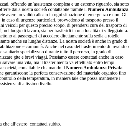
zzati, offrendo un’assistenza completa e un estremo riguardo, sia sotto
ferte dalla nostra società contattabile tramite il
Numero Ambulanza
otrete avere un valido alleato in ogni situazione di emergenza e non. Gli
 in caso di urgenze particolari, provvedono al trasporto presso il
ni veicoli per questo preciso scopo, di prendersi cura del trasporto di
nel luogo di lavoro, sia per trasferirli in una località di villeggiatura.
mettono ai passeggeri di accedere direttamente sulla sedia a rotelle,
assante anche su lunghe distanze. La nostra società è anche in grado di
riabilitazione e comunità. Anche nel caso del trasferimento di invalidi o
 sanitario specializzato durante tutto il percorso, in grado di
nizzare gite e brevi viaggi. Possiamo essere contattati anche in caso
 salvare una vita, ma il trasferimento va effettuato entro tempi
ra società, contattabile chiamando il
Numero Ambulanza Privata
che garantiscono la perfetta conservazione del materiale organico fino
l controllo della temperatura, in maniera tale che possa mantenere i
sistenza di altissimo livello.
 che all’estero, contattaci subito.