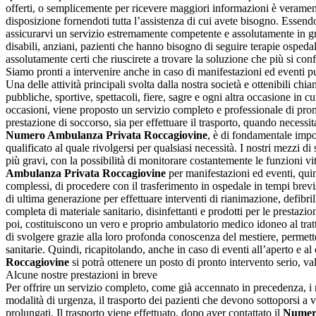
offerti, o semplicemente per ricevere maggiori informazioni è veramente
disposizione fornendoti tutta l’assistenza di cui avete bisogno. Esse
assicurarvi un servizio estremamente competente e assolutamente in gra
disabili, anziani, pazienti che hanno bisogno di seguire terapie ospeda
assolutamente certi che riuscirete a trovare la soluzione che più si conf
Siamo pronti a intervenire anche in caso di manifestazioni ed eventi p
Una delle attività principali svolta dalla nostra società e ottenibili ch
pubbliche, sportive, spettacoli, fiere, sagre e ogni altra occasione in cu
occasioni, viene proposto un servizio completo e professionale di pron
prestazione di soccorso, sia per effettuare il trasporto, quando necessit
Numero Ambulanza Privata Roccagiovine
, è di fondamentale impo
qualificato al quale rivolgersi per qualsiasi necessità. I nostri mezzi d
più gravi, con la possibilità di monitorare costantemente le funzioni vi
Ambulanza Privata Roccagiovine
per manifestazioni ed eventi, quin
complessi, di procedere con il trasferimento in ospedale in tempi brev
di ultima generazione per effettuare interventi di rianimazione, defib
completa di materiale sanitario, disinfettanti e prodotti per le prestaz
poi, costituiscono un vero e proprio ambulatorio medico idoneo al tratt
di svolgere grazie alla loro profonda conoscenza del mestiere, permette 
sanitarie. Quindi, ricapitolando, anche in caso di eventi all’aperto e a
Roccagiovine
si potrà ottenere un posto di pronto intervento serio, v
Alcune nostre prestazioni in breve
Per offrire un servizio completo, come già accennato in precedenza, i n
modalità di urgenza, il trasporto dei pazienti che devono sottoporsi a vis
prolungati. Il trasporto viene effettuato, dopo aver contattato il
Numero