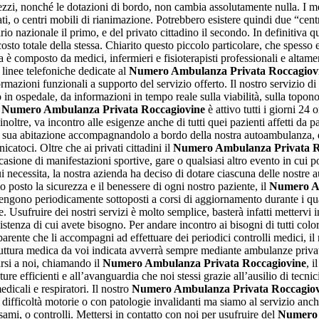
 mezzi, nonché le dotazioni di bordo, non cambia assolutamente nulla. I m
ati, o centri mobili di rianimazione. Potrebbero esistere quindi due “cen
io nazionale il primo, e del privato cittadino il secondo. In definitiva qu
costo totale della stessa. Chiarito questo piccolo particolare, che spesso 
composto da medici, infermieri e fisioterapisti professionali e altamente
 linee telefoniche dedicate al
Numero Ambulanza Privata Roccagiov
zioni funzionali a supporto del servizio offerto. Il nostro servizio di ass
tto in ospedale, da informazioni in tempo reale sulla viabilità, sulla top
o
Numero Ambulanza Privata Roccagiovine
è attivo tutti i giorni 24 
o, inoltre, va incontro alle esigenze anche di tutti quei pazienti affetti d
lla sua abitazione accompagnandolo a bordo della nostra autoambulanza, d
catoci. Oltre che ai privati cittadini il
Numero Ambulanza Privata R
sione di manifestazioni sportive, gare o qualsiasi altro evento in cui po
 cui necessita, la nostra azienda ha deciso di dotare ciascuna delle nostre
osto la sicurezza e il benessere di ogni nostro paziente, il
Numero Am
engono periodicamente sottoposti a corsi di aggiornamento durante i qu
. Usufruire dei nostri servizi è molto semplice, basterà infatti mettervi
assistenza di cui avete bisogno. Per andare incontro ai bisogni di tutti c
nte che li accompagni ad effettuare dei periodici controlli medici, il no
la struttura medica da voi indicata avverrà sempre mediante ambulanze priv
rsi a noi, chiamando il
Numero Ambulanza Privata Roccagiovine
, i
re efficienti e all’avanguardia che noi stessi grazie all’ausilio di tecni
dicali e respiratori. Il nostro
Numero Ambulanza Privata Roccagiov
n difficoltà motorie o con patologie invalidanti ma siamo al servizio anche
sami, o controlli. Mettersi in contatto con noi per usufruire del
Numero 