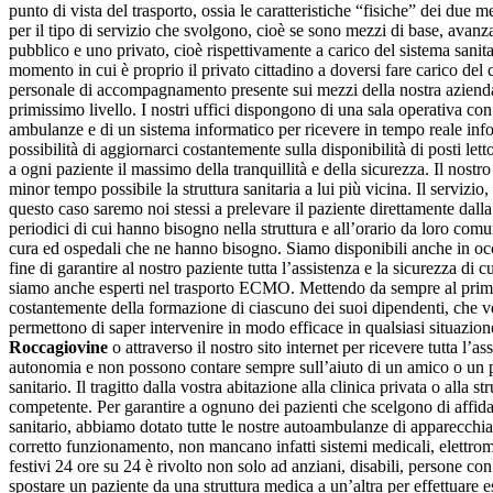
punto di vista del trasporto, ossia le caratteristiche “fisiche” dei due
per il tipo di servizio che svolgono, cioè se sono mezzi di base, avanz
pubblico e uno privato, cioè rispettivamente a carico del sistema sanitar
momento in cui è proprio il privato cittadino a doversi fare carico del 
personale di accompagnamento presente sui mezzi della nostra azienda è 
primissimo livello. I nostri uffici dispongono di una sala operativa con
ambulanze e di un sistema informatico per ricevere in tempo reale informa
possibilità di aggiornarci costantemente sulla disponibilità di posti le
a ogni paziente il massimo della tranquillità e della sicurezza. Il nostr
minor tempo possibile la struttura sanitaria a lui più vicina. Il servizi
questo caso saremo noi stessi a prelevare il paziente direttamente da
periodici di cui hanno bisogno nella struttura e all’orario da loro comuni
cura ed ospedali che ne hanno bisogno. Siamo disponibili anche in occa
fine di garantire al nostro paziente tutta l’assistenza e la sicurezza di
siamo anche esperti nel trasporto ECMO. Mettendo da sempre al primo p
costantemente della formazione di ciascuno dei suoi dipendenti, che v
permettono di saper intervenire in modo efficace in qualsiasi situazione
Roccagiovine
o attraverso il nostro sito internet per ricevere tutta l’
autonomia e non possono contare sempre sull’aiuto di un amico o un pare
sanitario. Il tragitto dalla vostra abitazione alla clinica privata o al
competente. Per garantire a ognuno dei pazienti che scelgono di affida
sanitario, abbiamo dotato tutte le nostre autoambulanze di apparecchiatu
corretto funzionamento, non mancano infatti sistemi medicali, elettrome
festivi 24 ore su 24 è rivolto non solo ad anziani, disabili, persone co
spostare un paziente da una struttura medica a un’altra per effettuare e