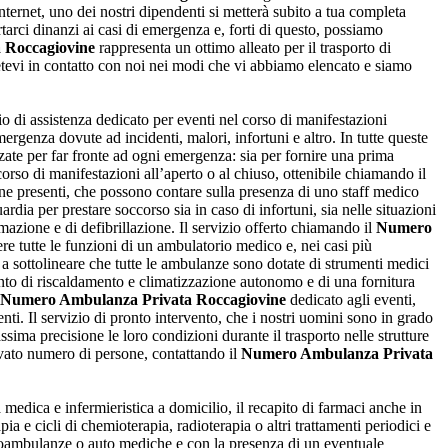
ternet, uno dei nostri dipendenti si metterà subito a tua completa
rci dinanzi ai casi di emergenza e, forti di questo, possiamo
 Roccagiovine
rappresenta un ottimo alleato per il trasporto di
tetevi in contatto con noi nei modi che vi abbiamo elencato e siamo
zio di assistenza dedicato per eventi nel corso di manifestazioni
emergenza dovute ad incidenti, malori, infortuni e altro. In tutte queste
ate per far fronte ad ogni emergenza: sia per fornire una prima
 corso di manifestazioni all’aperto o al chiuso, ottenibile chiamando il
one presenti, che possono contare sulla presenza di uno staff medico
ardia per prestare soccorso sia in caso di infortuni, sia nelle situazioni
mazione e di defibrillazione. Il servizio offerto chiamando il
Numero
re tutte le funzioni di un ambulatorio medico e, nei casi più
 a sottolineare che tutte le ambulanze sono dotate di strumenti medici
anto di riscaldamento e climatizzazione autonomo e di una fornitura
Numero Ambulanza Privata Roccagiovine
dedicato agli eventi,
ti. Il servizio di pronto intervento, che i nostri uomini sono in grado
sima precisione le loro condizioni durante il trasporto nelle strutture
levato numero di persone, contattando il
Numero Ambulanza Privata
medica e infermieristica a domicilio, il recapito di farmaci anche in
ia e cicli di chemioterapia, radioterapia o altri trattamenti periodici e
toambulanze o auto mediche e con la presenza di un eventuale