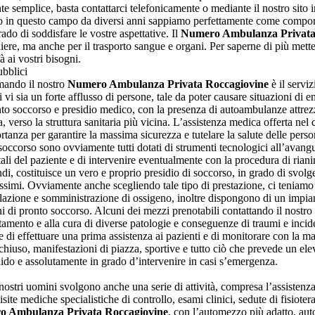
 semplice, basta contattarci telefonicamente o mediante il nostro sito in
ndo in questo campo da diversi anni sappiamo perfettamente come comporta
do di soddisfare le vostre aspettative. Il
Numero Ambulanza Privata
liere, ma anche per il trasporto sangue e organi. Per saperne di più met
à ai vostri bisogni.
ubblici
iamando il nostro
Numero Ambulanza Privata Roccagiovine
è il servi
i vi sia un forte afflusso di persone, tale da poter causare situazioni di 
to soccorso e presidio medico, con la presenza di autoambulanze attrezz
a, verso la struttura sanitaria più vicina. L’assistenza medica offerta nel
rtanza per garantire la massima sicurezza e tutelare la salute delle pers
i soccorso sono ovviamente tutti dotati di strumenti tecnologici all’avangu
tali del paziente e di intervenire eventualmente con la procedura di riani
di, costituisce un vero e proprio presidio di soccorso, in grado di svolge
issimi. Ovviamente anche scegliendo tale tipo di prestazione, ci teniamo
rillazione e somministrazione di ossigeno, inoltre dispongono di un impi
ioni di pronto soccorso. Alcuni dei mezzi prenotabili contattando il nostro
amento e alla cura di diverse patologie e conseguenze di traumi e inciden
di effettuare una prima assistenza ai pazienti e di monitorare con la mas
l chiuso, manifestazioni di piazza, sportive e tutto ciò che prevede un e
alido e assolutamente in grado d’intervenire in casi s’emergenza.
ostri uomini svolgono anche una serie di attività, compresa l’assistenza 
ite mediche specialistiche di controllo, esami clinici, sedute di fisioterap
 Ambulanza Privata Roccagiovine
, con l’automezzo più adatto, au