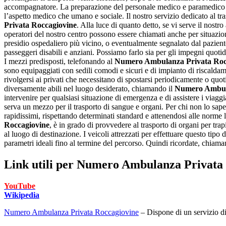
accompagnatore. La preparazione del personale medico e paramedico cons
l’aspetto medico che umano e sociale. Il nostro servizio dedicato al tras
Privata Roccagiovine
. Alla luce di quanto detto, se vi serve il nostr
operatori del nostro centro possono essere chiamati anche per situazion
presidio ospedaliero più vicino, o eventualmente segnalato dal paziente 
passeggeri disabili e anziani. Possiamo farlo sia per gli impegni quotidia
I mezzi predisposti, telefonando al
Numero Ambulanza Privata Roc
sono equipaggiati con sedili comodi e sicuri e di impianto di riscaldam
rivolgersi ai privati che necessitano di spostarsi periodicamente o quoti
diversamente abili nel luogo desiderato, chiamando il
Numero Ambula
intervenire per qualsiasi situazione di emergenza e di assistere i viagg
serva un mezzo per il trasporto di sangue e organi. Per chi non lo sapes
rapidissimi, rispettando determinati standard e attenendosi alle norme l
Roccagiovine
, è in grado di provvedere al trasporto di organi per tra
al luogo di destinazione. I veicoli attrezzati per effettuare questo tipo
parametri ideali fino al termine del percorso. Quindi ricordate, chiama
Link utili per
Numero Ambulanza Privata 
YouTube
Wikipedia
Numero Ambulanza Privata Roccagiovine
– Dispone di un servizio di 