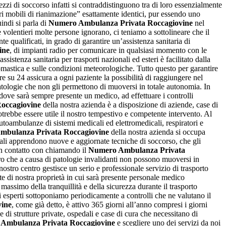
ezzi di soccorso infatti si contraddistinguono tra di loro essenzialmente
tri mobili di rianimazione” esattamente identici, pur essendo uno
indi si parla di
Numero Ambulanza Privata Roccagiovine
nel
e volentieri molte persone ignorano, ci teniamo a sottolineare che il
 qualificati, in grado di garantire un’assistenza sanitaria di
ine
, di impianti radio per comunicare in qualsiasi momento con le
istenza sanitaria per trasporti nazionali ed esteri è facilitato dalla
onomastica e sulle condizioni meteorologiche. Tutto questo per garantire
ore su 24 assicura a ogni paziente la possibilità di raggiungere nel
a patologie che non gli permettono di muoversi in totale autonomia. In
ove sarà sempre presente un medico, ad effettuare i controlli
occagiovine
della nostra azienda è a disposizione di aziende, case di
trebbe essere utile il nostro tempestivo e competente intervento. Al
 autoambulanze di sistemi medicali ed elettromedicali, respiratori e
bulanza Privata Roccagiovine
della nostra azienda si occupa
ali apprendono nuove e aggiornate tecniche di soccorso, che gli
 in contatto con chiamando il
Numero Ambulanza Privata
oloro che a causa di patologie invalidanti non possono muoversi in
stro centro gestisce un serio e professionale servizio di trasporto
ate di nostra proprietà in cui sarà presente personale medico
l massimo della tranquillità e della sicurezza durante il trasporto
ci esperti sottoponiamo periodicamente a controlli che ne valutano il
ine
, come già detto, è attivo 365 giorni all’anno compresi i giorni
 di strutture private, ospedali e case di cura che necessitano di
Ambulanza Privata Roccagiovine
e scegliere uno dei servizi da noi