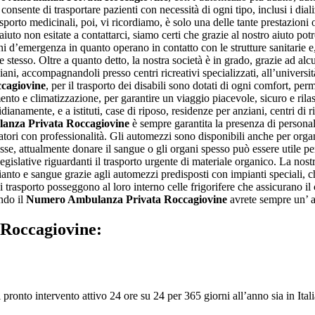
ente di trasportare pazienti con necessità di ogni tipo, inclusi i diali
porto medicinali, poi, vi ricordiamo, è solo una delle tante prestazioni of
o aiuto non esitate a contattarci, siamo certi che grazie al nostro aiuto p
i d’emergenza in quanto operano in contatto con le strutture sanitarie e,
stesso. Oltre a quanto detto, la nostra società è in grado, grazie ad alcu
ni, accompagnandoli presso centri ricreativi specializzati, all’università, 
cagiovine
, per il trasporto dei disabili sono dotati di ogni comfort, per
ento e climatizzazione, per garantire un viaggio piacevole, sicuro e ril
dianamente, e a istituti, case di riposo, residenze per anziani, centri di 
nza Privata Roccagiovine
è sempre garantita la presenza di personale
iatori con professionalità. Gli automezzi sono disponibili anche per orga
se, attualmente donare il sangue o gli organi spesso può essere utile per
egislative riguardanti il trasporto urgente di materiale organico. La nost
pianto e sangue grazie agli automezzi predisposti con impianti speciali, 
 di trasporto posseggono al loro interno celle frigorifere che assicurano i
ndo il
Numero Ambulanza Privata Roccagiovine
avrete sempre un’ as
Roccagiovine:
pronto intervento attivo 24 ore su 24 per 365 giorni all’anno sia in Italia