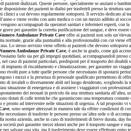
o di pazienti dializzati. Queste persone, specialmente se anziani o bambini,
 disposizione dei pazienti in dialisi per trasferirli presso la struttura san
linici a cui devono regolarmente sottoporsi. Il servizio dedicato al trasp
 dell’anno e viene svolto con auto medica o con un mezzo adibito al soccors
i vengono accompagnati da operatori sanitari e infermieri esperti, con l
ale grave per garantire la corretta purificazione del sangue, e deve essere
Numero Ambulanze Private Cave
offre ai pazienti non solo un’elevat
 normale, grazie alla puntualità e alla professionalità con cui viene effe
asa. Lo stesso servizio viene offerto ai pazienti che devono sottoporsi a t
Numero Ambulanze Private Cave
, è anche in grado, come già accenna
Possiamo farlo sia per gli impegni quotidiani, accompagnandoli presso cent
a, nel caso di pazienti particolari, predisposti per il trasporto dei disabi
 e di impianto di riscaldamento e climatizzazione, per garantire un viaggi
sono rivolti pure a tutte quelle persone che necessitano di spostarsi perio
pongono i mezzi e la presenza di personale qualificato permettono di offrir
to di invalidi o diversamente abili nel luogo desiderato, scegliendo la n
iasi situazione di emergenza e di assistere i viaggiatori con professionalit
spostamento dei neonati in pericolo da una struttura sanitaria all’altra, u
ono dotati di culle termiche che garantiscono una temperatura costante e p
 pronto ad intervenire nelle situazioni di urgenza. A tal proposito vi vo
 Cave
, sono sempre attrezzati in maniera tale da offrire condizioni di co
 che necessitano di trasferire le persone presso un’altra sede o di accompag
la nostra azienda, anche in caso di trasferimenti di breve durata, day hosp
stra società può garantire mezzi idonei anche per il trasporto sangue e o
e per salvare una vita, ma il trasferimento deve essere effettuato entro t