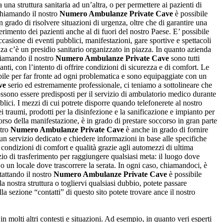
 una struttura sanitaria ad un’altra, o per permettere ai pazienti di
 chiamando il nostro
Numero Ambulanze Private Cave
è possibile
n grado di risolvere situazioni di urgenza, oltre che di garantire una
ferimento dei pazienti anche al di fuori del nostro Paese. E’ possibile
asione di eventi pubblici, manifestazioni, gare sportive e spettacoli
enza c’è un presidio sanitario organizzato in piazza. In quanto azienda
chiamando il nostro
Numero Ambulanze Private Cave
sono tutti
nti, con l’intento di offrire condizioni di sicurezza e di comfort. Le
bile per far fronte ad ogni problematica e sono equipaggiate con un
ve
serio ed estremamente professionale, ci teniamo a sottolineare che
possono essere predisposti per il servizio di ambulatorio medico durante
bblici. I mezzi di cui potrete disporre quando telefonerete al nostro
dei traumi, prodotti per la disinfezione e la sanificazione e impianto per
corso della manifestazione, è in grado di prestare soccorso in gran parte
stro
Numero Ambulanze Private Cave
è anche in grado di fornire
 un servizio dedicato e chiedere informazioni in base alle specifiche
e condizioni di comfort e qualità grazie agli automezzi di ultima
zio di trasferimento per raggiungere qualsiasi meta: il luogo dove
ci o un locale dove trascorrere la serata. In ogni caso, chiamandoci, è
tattando il nostro
Numero Ambulanze Private Cave
è possibile
a nostra struttura o togliervi qualsiasi dubbio, potete passare
la sezione “contatti” di questo sito potete trovare ance il nostro
n molti altri contesti e situazioni. Ad esempio, in quanto veri esperti