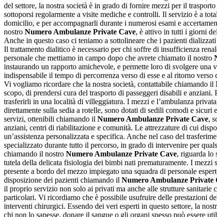
del settore, la nostra società è in grado di fornire mezzi per il trasport
sottoporsi regolarmente a visite mediche e controlli. Il servizio è a totale
domicilio, e per accompagnarli durante i numerosi esami e accertamenti c
nostro
Numero Ambulanze Private Cave
, è attivo in tutti i giorni
Anche in questo caso ci teniamo a sottolineare che i pazienti dializzat
Il trattamento dialitico è necessario per chi soffre di insufficienza ren
personale che mettiamo in campo dopo che avrete chiamato il nostro
instaurando un rapporto amichevole, e permette loro di svolgere una vita
indispensabile il tempo di percorrenza verso di esse e al ritorno verso c
Vi vogliamo ricordare che la nostra società, contattabile chiamando il
scopo, di prendersi cura del trasporto di passeggeri disabili e anziani. 
trasferirli in una località di villeggiatura. I mezzi e l’ambulanza privat
direttamente sulla sedia a rotelle, sono dotati di sedili comodi e sicuri
servizi, ottenibili chiamando il
Numero Ambulanze Private Cave
, 
anziani, centri di riabilitazione e comunità. Le attrezzature di cui dis
un’assistenza personalizzata e specifica. Anche nel caso del trasferimen
specializzato durante tutto il percorso, in grado di intervenire per quals
chiamando il nostro
Numero Ambulanze Private Cave
, riguarda lo 
tutela della delicata fisiologia dei bimbi nati prematuramente. I mezzi s
presente a bordo del mezzo impiegato una squadra di personale esperto e
disposizione dei pazienti chiamando il
Numero Ambulanze Private
il proprio servizio non solo ai privati ma anche alle strutture sanitarie
particolari. Vi ricordiamo che è possibile usufruire delle prestazioni del
interventi chirurgici. Essendo dei veri esperti in questo settore, la no
chi non lo sapesse, donare il sangue o gli organi spesso può essere util