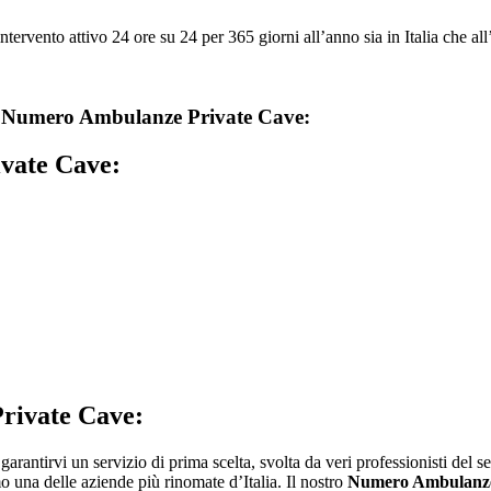
ento attivo 24 ore su 24 per 365 giorni all’anno sia in Italia che all’e
u
Numero Ambulanze Private Cave:
vate Cave:
rivate Cave:
arantirvi un servizio di prima scelta, svolta da veri professionisti del 
mo una delle aziende più rinomate d’Italia. Il nostro
Numero Ambulanze