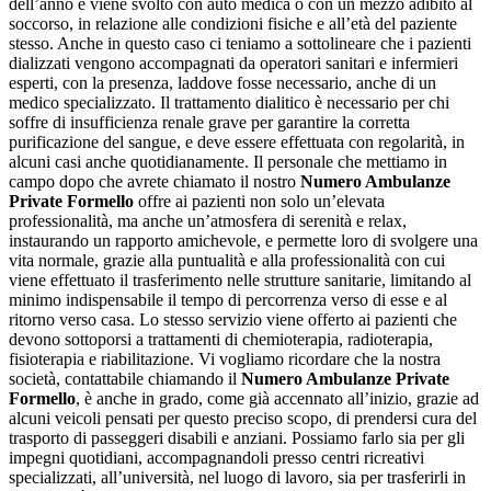
dell’anno e viene svolto con auto medica o con un mezzo adibito al
soccorso, in relazione alle condizioni fisiche e all’età del paziente
stesso. Anche in questo caso ci teniamo a sottolineare che i pazienti
dializzati vengono accompagnati da operatori sanitari e infermieri
esperti, con la presenza, laddove fosse necessario, anche di un
medico specializzato. Il trattamento dialitico è necessario per chi
soffre di insufficienza renale grave per garantire la corretta
purificazione del sangue, e deve essere effettuata con regolarità, in
alcuni casi anche quotidianamente. Il personale che mettiamo in
campo dopo che avrete chiamato il nostro
Numero Ambulanze
Private Formello
offre ai pazienti non solo un’elevata
professionalità, ma anche un’atmosfera di serenità e relax,
instaurando un rapporto amichevole, e permette loro di svolgere una
vita normale, grazie alla puntualità e alla professionalità con cui
viene effettuato il trasferimento nelle strutture sanitarie, limitando al
minimo indispensabile il tempo di percorrenza verso di esse e al
ritorno verso casa. Lo stesso servizio viene offerto ai pazienti che
devono sottoporsi a trattamenti di chemioterapia, radioterapia,
fisioterapia e riabilitazione. Vi vogliamo ricordare che la nostra
società, contattabile chiamando il
Numero Ambulanze Private
Formello
, è anche in grado, come già accennato all’inizio, grazie ad
alcuni veicoli pensati per questo preciso scopo, di prendersi cura del
trasporto di passeggeri disabili e anziani. Possiamo farlo sia per gli
impegni quotidiani, accompagnandoli presso centri ricreativi
specializzati, all’università, nel luogo di lavoro, sia per trasferirli in