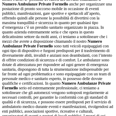
Numero Ambulanze Private Formello
anche per organizzare una
postazione di pronto soccorso mobile in occasione di eventi
pubblici, manifestazioni, gare sportive e spettacoli all’aperto,
offrendo quindi alle persone la possibilità di divertirsi con la
massima tranquillità e sicurezza in quanto per qualsiasi tipo
d’emergenza c’è un presidio sanitario organizzato in piazza. In
quanto azienda estremamente seria e che opera in questo
delicatissimo settore da molti anni, ci teniamo a sottolineare che i
mezzi che avrete a disposizione chiamando il nostro
Numero
Ambulanze Private Formello
sono tutti veicoli equipaggiati con
ogni tipo di dispositivo e furgoni predisposti per il trasferimento di
diversamente abili, invalidi e anziani non deambulanti, con l’intento
di offrire condizioni di sicurezza e di comfort. Le ambulanze sono
dotate di attrezzatura per rispondere ad ogni genere di emergenza
sanitaria, dispongono di tutta la strumentazione indispensabile per
far fronte ad ogni problematica e sono equipaggiate con un team di
personale medico e sanitario esperto, in possesso delle dovute
qualifiche e certificazioni. In quanto
Numero Ambulanze Private
Formello
serio ed estremamente professionale, ci teniamo a
sottolineare che gli automezzi vengono sottoposti regolarmente ai
necessari controlli, per garantire la conformità con gli standard di
qualità e di sicurezza, e possono essere predisposti per il servizio di
ambulatorio medico durante eventi e manifestazioni, rivolgendosi ad
enti pubblici, associazioni sportive, ricreative e culturali,
organizzatori di eventi e gestori di locali pubblici. I mezzi di cui