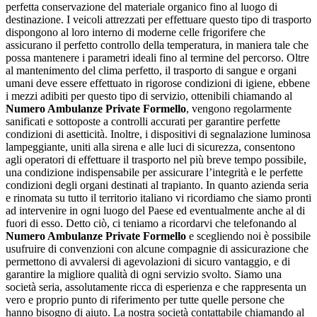
perfetta conservazione del materiale organico fino al luogo di
destinazione. I veicoli attrezzati per effettuare questo tipo di trasporto
dispongono al loro interno di moderne celle frigorifere che
assicurano il perfetto controllo della temperatura, in maniera tale che
possa mantenere i parametri ideali fino al termine del percorso. Oltre
al mantenimento del clima perfetto, il trasporto di sangue e organi
umani deve essere effettuato in rigorose condizioni di igiene, ebbene
i mezzi adibiti per questo tipo di servizio, ottenibili chiamando al
Numero Ambulanze Private Formello
, vengono regolarmente
sanificati e sottoposte a controlli accurati per garantire perfette
condizioni di asetticità. Inoltre, i dispositivi di segnalazione luminosa
lampeggiante, uniti alla sirena e alle luci di sicurezza, consentono
agli operatori di effettuare il trasporto nel più breve tempo possibile,
una condizione indispensabile per assicurare l’integrità e le perfette
condizioni degli organi destinati al trapianto. In quanto azienda seria
e rinomata su tutto il territorio italiano vi ricordiamo che siamo pronti
ad intervenire in ogni luogo del Paese ed eventualmente anche al di
fuori di esso. Detto ciò, ci teniamo a ricordarvi che telefonando al
Numero Ambulanze Private Formello
e scegliendo noi è possibile
usufruire di convenzioni con alcune compagnie di assicurazione che
permettono di avvalersi di agevolazioni di sicuro vantaggio, e di
garantire la migliore qualità di ogni servizio svolto. Siamo una
società seria, assolutamente ricca di esperienza e che rappresenta un
vero e proprio punto di riferimento per tutte quelle persone che
hanno bisogno di aiuto. La nostra società contattabile chiamando al