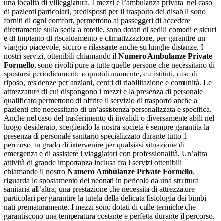
una località di villeggiatura. I mezzi e l’ambulanza privata, nel caso
di pazienti particolari, predisposti per il trasporto dei disabili sono
forniti di ogni comfort, permettono ai passeggeri di accedere
direttamente sulla sedia a rotelle, sono dotati di sedili comodi e sicuri
e di impianto di riscaldamento e climatizzazione, per garantire un
viaggio piacevole, sicuro e rilassante anche su lunghe distanze. I
nostri servizi, ottenibili chiamando il
Numero Ambulanze Private
Formello
, sono rivolti pure a tutte quelle persone che necessitano di
spostarsi periodicamente o quotidianamente, e a istituti, case di
riposo, residenze per anziani, centri di riabilitazione e comunità. Le
attrezzature di cui dispongono i mezzi e la presenza di personale
qualificato permettono di offrire il servizio di trasporto anche a
pazienti che necessitano di un’assistenza personalizzata e specifica.
Anche nel caso del trasferimento di invalidi o diversamente abili nel
luogo desiderato, scegliendo la nostra società è sempre garantita la
presenza di personale sanitario specializzato durante tutto il
percorso, in grado di intervenire per qualsiasi situazione di
emergenza e di assistere i viaggiatori con professionalità. Un’altra
attività di grande importanza inclusa fra i servizi ottenibili
chiamando il nostro
Numero Ambulanze Private Formello
,
riguarda lo spostamento dei neonati in pericolo da una struttura
sanitaria all’altra, una prestazione che necessita di attrezzature
particolari per garantire la tutela della delicata fisiologia dei bimbi
nati prematuramente. I mezzi sono dotati di culle termiche che
garantiscono una temperatura costante e perfetta durante il percorso.