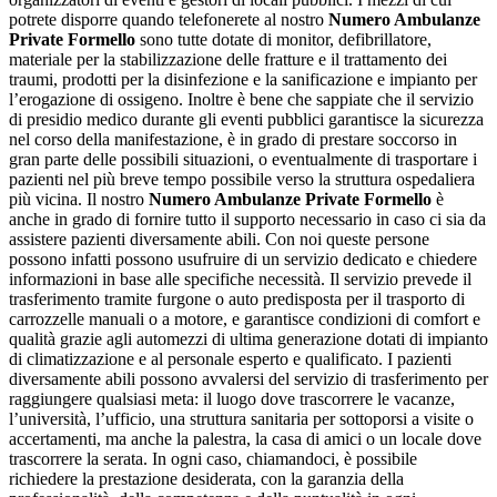
potrete disporre quando telefonerete al nostro
Numero Ambulanze
Private Formello
sono tutte dotate di monitor, defibrillatore,
materiale per la stabilizzazione delle fratture e il trattamento dei
traumi, prodotti per la disinfezione e la sanificazione e impianto per
l’erogazione di ossigeno. Inoltre è bene che sappiate che il servizio
di presidio medico durante gli eventi pubblici garantisce la sicurezza
nel corso della manifestazione, è in grado di prestare soccorso in
gran parte delle possibili situazioni, o eventualmente di trasportare i
pazienti nel più breve tempo possibile verso la struttura ospedaliera
più vicina. Il nostro
Numero Ambulanze Private Formello
è
anche in grado di fornire tutto il supporto necessario in caso ci sia da
assistere pazienti diversamente abili. Con noi queste persone
possono infatti possono usufruire di un servizio dedicato e chiedere
informazioni in base alle specifiche necessità. Il servizio prevede il
trasferimento tramite furgone o auto predisposta per il trasporto di
carrozzelle manuali o a motore, e garantisce condizioni di comfort e
qualità grazie agli automezzi di ultima generazione dotati di impianto
di climatizzazione e al personale esperto e qualificato. I pazienti
diversamente abili possono avvalersi del servizio di trasferimento per
raggiungere qualsiasi meta: il luogo dove trascorrere le vacanze,
l’università, l’ufficio, una struttura sanitaria per sottoporsi a visite o
accertamenti, ma anche la palestra, la casa di amici o un locale dove
trascorrere la serata. In ogni caso, chiamandoci, è possibile
richiedere la prestazione desiderata, con la garanzia della