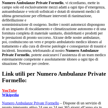
Numero Ambulanze Private Formello
, vi ricordiamo, mette in
campo solo ed esclusivamente mezzi adatti a ogni tipo d’emergenza,
autoambulanze e veicoli sofisticati e dotati di strumenti medici di
ultima generazione per effettuare interventi di rianimazione,
defibrillazione e
somministrazione di ossigeno. Inoltre i nostri automezzi dispongono
di un impianto di riscaldamento e climatizzazione autonomo e di una
fornitura completa di materiale sanitario, disinfettanti e prodotti per
le prestazioni di pronto soccorso. Alcune delle nostre ambulanze,
poi, costituiscono un vero e proprio ambulatorio medico idoneo al
trattamento e alla cura di diverse patologie e conseguenze di traumi e
incidenti. Insomma, telefonando al nostro
Numero Ambulanze
Private Formello
, potrete assicurarvi l’assistenza di un team medico
estremamente competente e assolutamente idoneo a ogni tipo di
situazione. Provare per credere.
Link utili per
Numero Ambulanze Private
Formello:
YouTube
Wikipedia
Numero Ambulanze Private Formello
– Dispone di un servizio di
pronto intervento attivo 24 ore su 24 per 365 giorni all’anno sia in