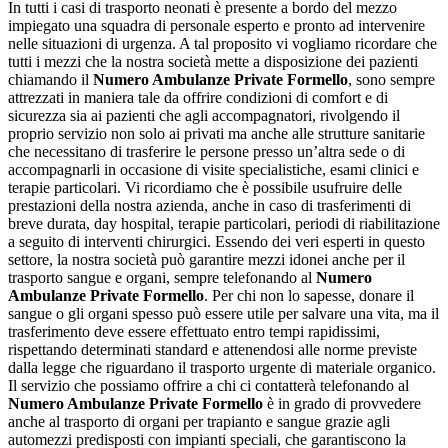
In tutti i casi di trasporto neonati è presente a bordo del mezzo
impiegato una squadra di personale esperto e pronto ad intervenire
nelle situazioni di urgenza. A tal proposito vi vogliamo ricordare che
tutti i mezzi che la nostra società mette a disposizione dei pazienti
chiamando il
Numero Ambulanze Private Formello
, sono sempre
attrezzati in maniera tale da offrire condizioni di comfort e di
sicurezza sia ai pazienti che agli accompagnatori, rivolgendo il
proprio servizio non solo ai privati ma anche alle strutture sanitarie
che necessitano di trasferire le persone presso un’altra sede o di
accompagnarli in occasione di visite specialistiche, esami clinici e
terapie particolari. Vi ricordiamo che è possibile usufruire delle
prestazioni della nostra azienda, anche in caso di trasferimenti di
breve durata, day hospital, terapie particolari, periodi di riabilitazione
a seguito di interventi chirurgici. Essendo dei veri esperti in questo
settore, la nostra società può garantire mezzi idonei anche per il
trasporto sangue e organi, sempre telefonando al
Numero
Ambulanze Private Formello
. Per chi non lo sapesse, donare il
sangue o gli organi spesso può essere utile per salvare una vita, ma il
trasferimento deve essere effettuato entro tempi rapidissimi,
rispettando determinati standard e attenendosi alle norme previste
dalla legge che riguardano il trasporto urgente di materiale organico.
Il servizio che possiamo offrire a chi ci contatterà telefonando al
Numero Ambulanze Private Formello
è in grado di provvedere
anche al trasporto di organi per trapianto e sangue grazie agli
automezzi predisposti con impianti speciali, che garantiscono la