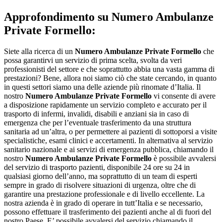
Approfondimento su
Numero Ambulanze
Private Formello:
Siete alla ricerca di un
Numero Ambulanze Private Formello
che
possa garantirvi un servizio di prima scelta, svolta da veri
professionisti del settore e che soprattutto abbia una vasta gamma di
prestazioni? Bene, allora noi siamo ciò che state cercando, in quanto
in questi settori siamo una delle aziende più rinomate d’Italia. Il
nostro
Numero Ambulanze Private Formello
vi consente di avere
a disposizione rapidamente un servizio completo e accurato per il
trasporto di infermi, invalidi, disabili e anziani sia in caso di
emergenza che per l’eventuale trasferimento da una struttura
sanitaria ad un’altra, o per permettere ai pazienti di sottoporsi a visite
specialistiche, esami clinici e accertamenti. In alternativa al servizio
sanitario nazionale e ai servizi di emergenza pubblica, chiamando il
nostro
Numero Ambulanze Private Formello
è possibile avvalersi
del servizio di trasporto pazienti, disponibile 24 ore su 24 in
qualsiasi giorno dell’anno, ma soprattutto di un team di esperti
sempre in grado di risolvere situazioni di urgenza, oltre che di
garantire una prestazione professionale e di livello eccellente. La
nostra azienda è in grado di operare in tutt’Italia e se necessario,
possono effettuare il trasferimento dei pazienti anche al di fuori del
nostro Paese. E’ possibile avvalersi del servizio chiamando il