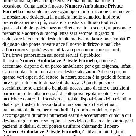
professionalità, della competenza e della puntualità in ogni
occasione. Contattando il nostro
Numero Ambulanze Private
Formello
è possibile ricevere ogni tipo di informazione e richiedere
la prestazione desiderata in maniera molto semplice. Inoltre se
preferite saperne di più, visitare la nostra struttura o togliervi
qualsiasi dubbio, potete passare direttamente in sede. Qui personale
preparato e addetto all’accoglienza sarà sempre in grado di
soddisfare le vostre richieste. In alternativa, nella sezione “contatti”
di questo sito potete trovare ance il nostro indirizzo e-mail che,
all’occorrenza, potrà essere utilizzato per comunicare con noi.
Una breve panoramica sui nostri servizi al pubblico
Il nostro
Numero Ambulanze Private Formello
, come già
accennato, dispone di un parco ambulanze per ogni esigenza, infatti,
siamo contattati in molti altri contesti e situazioni. Ad esempio, in
quanto veri esperti del settore, la nostra società è in grado di fornire
mezzi per il trasporto di pazienti dializzati. Queste persone,
specialmente se anziani o bambini, necessitano di cure e attenzioni
particolari, oltre alla necessità di sottoporsi regolarmente a visite
mediche e controlli. Il servizio è a totale disposizione dei pazienti in
dialisi per trasferirli presso la struttura sanitaria che effettua il
trattamento dialitico, per ricondurli al proprio domicilio, e per
accompagnarli durante i numerosi esami e accertamenti clinici a cui
devono regolarmente sottoporsi. Il servizio dedicato al trasporto per i
pazienti in dialisi, di cui potrete usufruire chiamando il nostro
Numero Ambulanze Private Formello
, è attivo in tutti i giorni