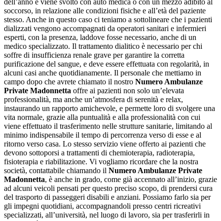
dell’anno e viene svolto con auto medica o con un mezzo adibito al
soccorso, in relazione alle condizioni fisiche e all’età del paziente
stesso. Anche in questo caso ci teniamo a sottolineare che i pazienti
dializzati vengono accompagnati da operatori sanitari e infermieri
esperti, con la presenza, laddove fosse necessario, anche di un
medico specializzato. Il trattamento dialitico è necessario per chi
soffre di insufficienza renale grave per garantire la corretta
purificazione del sangue, e deve essere effettuata con regolarità, in
alcuni casi anche quotidianamente. Il personale che mettiamo in
campo dopo che avrete chiamato il nostro
Numero Ambulanze
Private Madonnetta
offre ai pazienti non solo un’elevata
professionalità, ma anche un’atmosfera di serenità e relax,
instaurando un rapporto amichevole, e permette loro di svolgere una
vita normale, grazie alla puntualità e alla professionalità con cui
viene effettuato il trasferimento nelle strutture sanitarie, limitando al
minimo indispensabile il tempo di percorrenza verso di esse e al
ritorno verso casa. Lo stesso servizio viene offerto ai pazienti che
devono sottoporsi a trattamenti di chemioterapia, radioterapia,
fisioterapia e riabilitazione. Vi vogliamo ricordare che la nostra
società, contattabile chiamando il
Numero Ambulanze Private
Madonnetta
, è anche in grado, come già accennato all’inizio, grazie
ad alcuni veicoli pensati per questo preciso scopo, di prendersi cura
del trasporto di passeggeri disabili e anziani. Possiamo farlo sia per
gli impegni quotidiani, accompagnandoli presso centri ricreativi
specializzati, all’università, nel luogo di lavoro, sia per trasferirli in