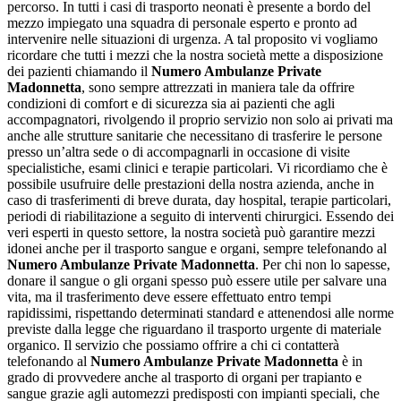
percorso. In tutti i casi di trasporto neonati è presente a bordo del
mezzo impiegato una squadra di personale esperto e pronto ad
intervenire nelle situazioni di urgenza. A tal proposito vi vogliamo
ricordare che tutti i mezzi che la nostra società mette a disposizione
dei pazienti chiamando il
Numero Ambulanze Private
Madonnetta
, sono sempre attrezzati in maniera tale da offrire
condizioni di comfort e di sicurezza sia ai pazienti che agli
accompagnatori, rivolgendo il proprio servizio non solo ai privati ma
anche alle strutture sanitarie che necessitano di trasferire le persone
presso un’altra sede o di accompagnarli in occasione di visite
specialistiche, esami clinici e terapie particolari. Vi ricordiamo che è
possibile usufruire delle prestazioni della nostra azienda, anche in
caso di trasferimenti di breve durata, day hospital, terapie particolari,
periodi di riabilitazione a seguito di interventi chirurgici. Essendo dei
veri esperti in questo settore, la nostra società può garantire mezzi
idonei anche per il trasporto sangue e organi, sempre telefonando al
Numero Ambulanze Private Madonnetta
. Per chi non lo sapesse,
donare il sangue o gli organi spesso può essere utile per salvare una
vita, ma il trasferimento deve essere effettuato entro tempi
rapidissimi, rispettando determinati standard e attenendosi alle norme
previste dalla legge che riguardano il trasporto urgente di materiale
organico. Il servizio che possiamo offrire a chi ci contatterà
telefonando al
Numero Ambulanze Private Madonnetta
è in
grado di provvedere anche al trasporto di organi per trapianto e
sangue grazie agli automezzi predisposti con impianti speciali, che