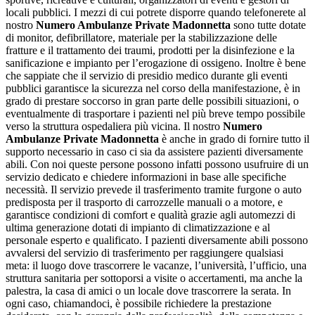
locali pubblici. I mezzi di cui potrete disporre quando telefonerete al
nostro
Numero Ambulanze Private Madonnetta
sono tutte dotate
di monitor, defibrillatore, materiale per la stabilizzazione delle
fratture e il trattamento dei traumi, prodotti per la disinfezione e la
sanificazione e impianto per l’erogazione di ossigeno. Inoltre è bene
che sappiate che il servizio di presidio medico durante gli eventi
pubblici garantisce la sicurezza nel corso della manifestazione, è in
grado di prestare soccorso in gran parte delle possibili situazioni, o
eventualmente di trasportare i pazienti nel più breve tempo possibile
verso la struttura ospedaliera più vicina. Il nostro
Numero
Ambulanze Private Madonnetta
è anche in grado di fornire tutto il
supporto necessario in caso ci sia da assistere pazienti diversamente
abili. Con noi queste persone possono infatti possono usufruire di un
servizio dedicato e chiedere informazioni in base alle specifiche
necessità. Il servizio prevede il trasferimento tramite furgone o auto
predisposta per il trasporto di carrozzelle manuali o a motore, e
garantisce condizioni di comfort e qualità grazie agli automezzi di
ultima generazione dotati di impianto di climatizzazione e al
personale esperto e qualificato. I pazienti diversamente abili possono
avvalersi del servizio di trasferimento per raggiungere qualsiasi
meta: il luogo dove trascorrere le vacanze, l’università, l’ufficio, una
struttura sanitaria per sottoporsi a visite o accertamenti, ma anche la
palestra, la casa di amici o un locale dove trascorrere la serata. In
ogni caso, chiamandoci, è possibile richiedere la prestazione