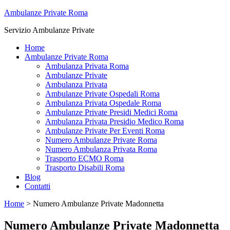
Ambulanze Private Roma
Servizio Ambulanze Private
Home
Ambulanze Private Roma
Ambulanza Privata Roma
Ambulanze Private
Ambulanza Privata
Ambulanze Private Ospedali Roma
Ambulanza Privata Ospedale Roma
Ambulanze Private Presidi Medici Roma
Ambulanza Privata Presidio Medico Roma
Ambulanze Private Per Eventi Roma
Numero Ambulanze Private Roma
Numero Ambulanza Privata Roma
Trasporto ECMO Roma
Trasporto Disabili Roma
Blog
Contatti
Home
>
Numero Ambulanze Private Madonnetta
Numero Ambulanze Private Madonnetta