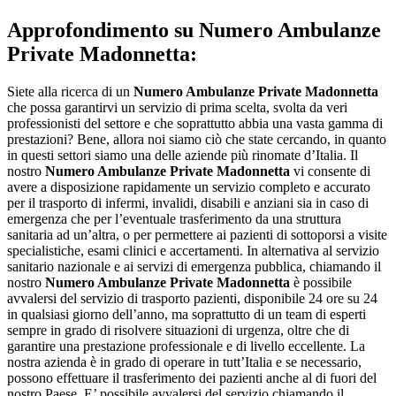
Approfondimento su
Numero Ambulanze
Private Madonnetta:
Siete alla ricerca di un
Numero Ambulanze Private Madonnetta
che possa garantirvi un servizio di prima scelta, svolta da veri
professionisti del settore e che soprattutto abbia una vasta gamma di
prestazioni? Bene, allora noi siamo ciò che state cercando, in quanto
in questi settori siamo una delle aziende più rinomate d’Italia. Il
nostro
Numero Ambulanze Private Madonnetta
vi consente di
avere a disposizione rapidamente un servizio completo e accurato
per il trasporto di infermi, invalidi, disabili e anziani sia in caso di
emergenza che per l’eventuale trasferimento da una struttura
sanitaria ad un’altra, o per permettere ai pazienti di sottoporsi a visite
specialistiche, esami clinici e accertamenti. In alternativa al servizio
sanitario nazionale e ai servizi di emergenza pubblica, chiamando il
nostro
Numero Ambulanze Private Madonnetta
è possibile
avvalersi del servizio di trasporto pazienti, disponibile 24 ore su 24
in qualsiasi giorno dell’anno, ma soprattutto di un team di esperti
sempre in grado di risolvere situazioni di urgenza, oltre che di
garantire una prestazione professionale e di livello eccellente. La
nostra azienda è in grado di operare in tutt’Italia e se necessario,
possono effettuare il trasferimento dei pazienti anche al di fuori del
nostro Paese. E’ possibile avvalersi del servizio chiamando il