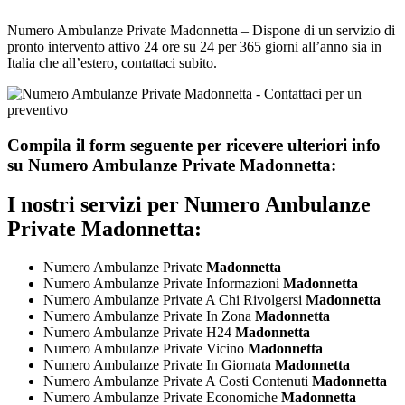
Numero Ambulanze Private Madonnetta – Dispone di un servizio di
pronto intervento attivo 24 ore su 24 per 365 giorni all’anno sia in
Italia che all’estero, contattaci subito.
Compila il form seguente per ricevere ulteriori info
su
Numero Ambulanze Private Madonnetta:
I nostri servizi per
Numero Ambulanze
Private Madonnetta:
Numero Ambulanze Private
Madonnetta
Numero Ambulanze Private Informazioni
Madonnetta
Numero Ambulanze Private A Chi Rivolgersi
Madonnetta
Numero Ambulanze Private In Zona
Madonnetta
Numero Ambulanze Private H24
Madonnetta
Numero Ambulanze Private Vicino
Madonnetta
Numero Ambulanze Private In Giornata
Madonnetta
Numero Ambulanze Private A Costi Contenuti
Madonnetta
Numero Ambulanze Private Economiche
Madonnetta