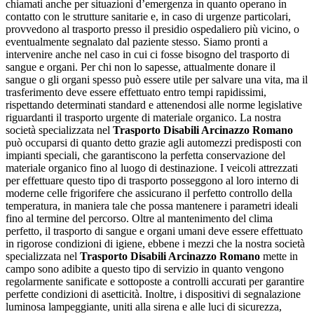
chiamati anche per situazioni d’emergenza in quanto operano in
contatto con le strutture sanitarie e, in caso di urgenze particolari,
provvedono al trasporto presso il presidio ospedaliero più vicino, o
eventualmente segnalato dal paziente stesso. Siamo pronti a
intervenire anche nel caso in cui ci fosse bisogno del trasporto di
sangue e organi. Per chi non lo sapesse, attualmente donare il
sangue o gli organi spesso può essere utile per salvare una vita, ma il
trasferimento deve essere effettuato entro tempi rapidissimi,
rispettando determinati standard e attenendosi alle norme legislative
riguardanti il trasporto urgente di materiale organico. La nostra
società specializzata nel
Trasporto Disabili Arcinazzo Romano
può occuparsi di quanto detto grazie agli automezzi predisposti con
impianti speciali, che garantiscono la perfetta conservazione del
materiale organico fino al luogo di destinazione. I veicoli attrezzati
per effettuare questo tipo di trasporto posseggono al loro interno di
moderne celle frigorifere che assicurano il perfetto controllo della
temperatura, in maniera tale che possa mantenere i parametri ideali
fino al termine del percorso. Oltre al mantenimento del clima
perfetto, il trasporto di sangue e organi umani deve essere effettuato
in rigorose condizioni di igiene, ebbene i mezzi che la nostra società
specializzata nel
Trasporto Disabili Arcinazzo Romano
mette in
campo sono adibite a questo tipo di servizio in quanto vengono
regolarmente sanificate e sottoposte a controlli accurati per garantire
perfette condizioni di asetticità. Inoltre, i dispositivi di segnalazione
luminosa lampeggiante, uniti alla sirena e alle luci di sicurezza,