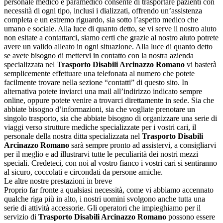
personale medico e paramedico consente di trasportare pazienti con
necessità di ogni tipo, inclusi i dializzati, offrendo un’assistenza
completa e un estremo riguardo, sia sotto l’aspetto medico che
umano e sociale. Alla luce di quanto detto, se vi serve il nostro aiuto
non esitate a contattarci, siamo certi che grazie al nostro aiuto potrete
avere un valido alleato in ogni situazione. Alla luce di quanto detto
se avete bisogno di mettervi in contatto con la nostra azienda
specializzata nel
Trasporto Disabili Arcinazzo Romano
vi basterà
semplicemente effettuare una telefonata al numero che potete
facilmente trovare nella sezione “contatti” di questo sito. In
alternativa potete inviarci una mail all’indirizzo indicato sempre
online, oppure potete venire a trovarci direttamente in sede. Sia che
abbiate bisogno d’informazioni, sia che vogliate prenotare un
singolo trasporto, sia che abbiate bisogno di organizzare una serie di
viaggi verso strutture mediche specializzate per i vostri cari, il
personale della nostra ditta specializzata nel
Trasporto Disabili
Arcinazzo Romano
sarà sempre pronto ad assistervi, a consigliarvi
per il meglio e ad illustrarvi tutte le peculiarità dei nostri mezzi
speciali. Credeteci, con noi al vostro fianco i vostri cari si sentiranno
al sicuro, coccolati e circondati da persone amiche.
Le altre nostre prestazioni in breve
Proprio far fronte a qualsiasi necessità, come vi abbiamo accennato
qualche riga più in alto, i nostri uomini svolgono anche tutta una
serie di attività accessorie. Gli operatori che impieghiamo per il
servizio di
Trasporto Disabili Arcinazzo Romano
possono essere