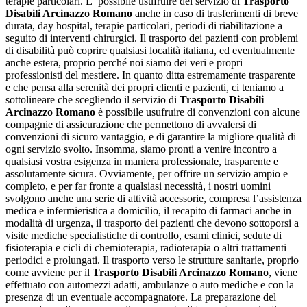
terapie particolari. E’ possibile usufruire del servizio di
Trasporto
Disabili Arcinazzo Romano
anche in caso di trasferimenti di breve
durata, day hospital, terapie particolari, periodi di riabilitazione a
seguito di interventi chirurgici. Il trasporto dei pazienti con problemi
di disabilità può coprire qualsiasi località italiana, ed eventualmente
anche estera, proprio perché noi siamo dei veri e propri
professionisti del mestiere. In quanto ditta estremamente trasparente
e che pensa alla serenità dei propri clienti e pazienti, ci teniamo a
sottolineare che scegliendo il servizio di
Trasporto Disabili
Arcinazzo Romano
è possibile usufruire di convenzioni con alcune
compagnie di assicurazione che permettono di avvalersi di
convenzioni di sicuro vantaggio, e di garantire la migliore qualità di
ogni servizio svolto. Insomma, siamo pronti a venire incontro a
qualsiasi vostra esigenza in maniera professionale, trasparente e
assolutamente sicura. Ovviamente, per offrire un servizio ampio e
completo, e per far fronte a qualsiasi necessità, i nostri uomini
svolgono anche una serie di attività accessorie, compresa l’assistenza
medica e infermieristica a domicilio, il recapito di farmaci anche in
modalità di urgenza, il trasporto dei pazienti che devono sottoporsi a
visite mediche specialistiche di controllo, esami clinici, sedute di
fisioterapia e cicli di chemioterapia, radioterapia o altri trattamenti
periodici e prolungati. Il trasporto verso le strutture sanitarie, proprio
come avviene per il
Trasporto Disabili Arcinazzo Romano
, viene
effettuato con automezzi adatti, ambulanze o auto mediche e con la
presenza di un eventuale accompagnatore. La preparazione del