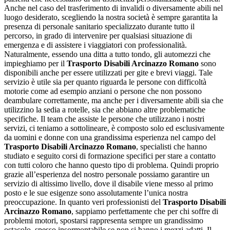
Anche nel caso del trasferimento di invalidi o diversamente abili nel
luogo desiderato, scegliendo la nostra società è sempre garantita la
presenza di personale sanitario specializzato durante tutto il
percorso, in grado di intervenire per qualsiasi situazione di
emergenza e di assistere i viaggiatori con professionalità.
Naturalmente, essendo una ditta a tutto tondo, gli automezzi che
impieghiamo per il
Trasporto Disabili Arcinazzo Romano
sono
disponibili anche per essere utilizzati per gite e brevi viaggi. Tale
servizio è utile sia per quanto riguarda le persone con difficoltà
motorie come ad esempio anziani o persone che non possono
deambulare correttamente, ma anche per i diversamente abili sia che
utilizzino la sedia a rotelle, sia che abbiano altre problematiche
specifiche. Il team che assiste le persone che utilizzano i nostri
servizi, ci teniamo a sottolineare, è composto solo ed esclusivamente
da uomini e donne con una grandissima esperienza nel campo del
Trasporto Disabili Arcinazzo Romano
, specialisti che hanno
studiato e seguito corsi di formazione specifici per stare a contatto
con tutti coloro che hanno questo tipo di problema. Quindi proprio
grazie all’esperienza del nostro personale possiamo garantire un
servizio di altissimo livello, dove il disabile viene messo al primo
posto e le sue esigenze sono assolutamente l’unica nostra
preoccupazione. In quanto veri professionisti del
Trasporto Disabili
Arcinazzo Romano
, sappiamo perfettamente che per chi soffre di
problemi motori, spostarsi rappresenta sempre un grandissimo
ostacolo, spesso insormontabile se non si hanno i mezzi adatti. Il