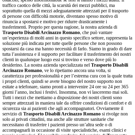
traffico caotico delle città, la scarsità dei mezzi pubblici, ma
soprattutto quella di mezzi adeguatamente attrezzati per il trasporto
di persone con difficoltà motorie, diventano spesso motivo di
rinuncia a spostarsi e motivo per ridurre drasticamente i
trasferimenti. Proprio per questa ragione, la nostra azienda di
Trasporto Disabili Arcinazzo Romano
, che può vantare
un’esperienza di molti anni in questo specifico settore, rappresenta la
soluzione più indicata per tutte quelle persone che non possono
spostarsi da casa ma hanno necessità di farlo. Siamo in grado di dare
tutta l’assistenza e il supporto per facilitare il trasferimento dei nostri
clienti in qualunque luogo essi si trovino e verso dove più lo
desiderino. La nostra azienda specializzata nel
Trasporto Disabili
Arcinazzo Romano
, ve lo ripetiamo ancora una volta, si
caratterizza per professionalità e per l’estrema cura con la quale tratta
i propri clienti, quindi se avete bisogno del nostro supporto non
esitate a telefonare, siamo pronti a intervenire 24 ore su 24 per 365
giorni l’anno, inclusi i festivi. Insomma, non vi lasceremo mai soli.
Tutti i mezzi che mettiamo a disposizione dei nostri clienti sono
sempre attrezzati in maniera tale da offrire condizioni di comfort e di
sicurezza sia ai pazienti che agli accompagnatori. Ovviamente il
servizio di
Trasporto Disabili Arcinazzo Romano
si rivolge non
solo ai privati cittadini, ma anche alle strutture sanitarie che
necessitano di trasferire i pazienti presso un’altra sede o di
accompagnarli in occasione di visite specialistiche, esami clinici e