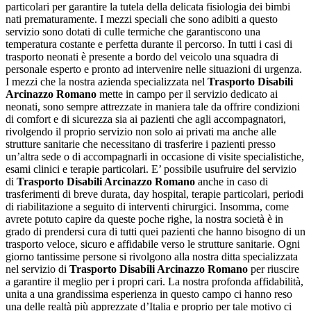
particolari per garantire la tutela della delicata fisiologia dei bimbi
nati prematuramente. I mezzi speciali che sono adibiti a questo
servizio sono dotati di culle termiche che garantiscono una
temperatura costante e perfetta durante il percorso. In tutti i casi di
trasporto neonati è presente a bordo del veicolo una squadra di
personale esperto e pronto ad intervenire nelle situazioni di urgenza.
I mezzi che la nostra azienda specializzata nel
Trasporto Disabili
Arcinazzo Romano
mette in campo per il servizio dedicato ai
neonati, sono sempre attrezzate in maniera tale da offrire condizioni
di comfort e di sicurezza sia ai pazienti che agli accompagnatori,
rivolgendo il proprio servizio non solo ai privati ma anche alle
strutture sanitarie che necessitano di trasferire i pazienti presso
un’altra sede o di accompagnarli in occasione di visite specialistiche,
esami clinici e terapie particolari. E’ possibile usufruire del servizio
di
Trasporto Disabili Arcinazzo Romano
anche in caso di
trasferimenti di breve durata, day hospital, terapie particolari, periodi
di riabilitazione a seguito di interventi chirurgici. Insomma, come
avrete potuto capire da queste poche righe, la nostra società è in
grado di prendersi cura di tutti quei pazienti che hanno bisogno di un
trasporto veloce, sicuro e affidabile verso le strutture sanitarie. Ogni
giorno tantissime persone si rivolgono alla nostra ditta specializzata
nel servizio di
Trasporto Disabili Arcinazzo Romano
per riuscire
a garantire il meglio per i propri cari. La nostra profonda affidabilità,
unita a una grandissima esperienza in questo campo ci hanno reso
una delle realtà più apprezzate d’Italia e proprio per tale motivo ci