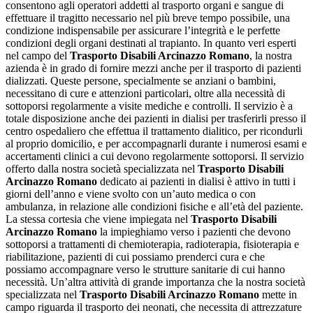
consentono agli operatori addetti al trasporto organi e sangue di
effettuare il tragitto necessario nel più breve tempo possibile, una
condizione indispensabile per assicurare l’integrità e le perfette
condizioni degli organi destinati al trapianto. In quanto veri esperti
nel campo del
Trasporto Disabili Arcinazzo Romano
, la nostra
azienda è in grado di fornire mezzi anche per il trasporto di pazienti
dializzati. Queste persone, specialmente se anziani o bambini,
necessitano di cure e attenzioni particolari, oltre alla necessità di
sottoporsi regolarmente a visite mediche e controlli. Il servizio è a
totale disposizione anche dei pazienti in dialisi per trasferirli presso il
centro ospedaliero che effettua il trattamento dialitico, per ricondurli
al proprio domicilio, e per accompagnarli durante i numerosi esami e
accertamenti clinici a cui devono regolarmente sottoporsi. Il servizio
offerto dalla nostra società specializzata nel
Trasporto Disabili
Arcinazzo Romano
dedicato ai pazienti in dialisi è attivo in tutti i
giorni dell’anno e viene svolto con un’auto medica o con
ambulanza, in relazione alle condizioni fisiche e all’età del paziente.
La stessa cortesia che viene impiegata nel
Trasporto Disabili
Arcinazzo Romano
la impieghiamo verso i pazienti che devono
sottoporsi a trattamenti di chemioterapia, radioterapia, fisioterapia e
riabilitazione, pazienti di cui possiamo prenderci cura e che
possiamo accompagnare verso le strutture sanitarie di cui hanno
necessità. Un’altra attività di grande importanza che la nostra società
specializzata nel
Trasporto Disabili Arcinazzo Romano
mette in
campo riguarda il trasporto dei neonati, che necessita di attrezzature