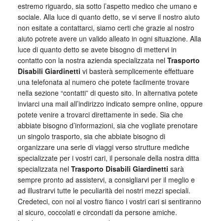
estremo riguardo, sia sotto l’aspetto medico che umano e
sociale. Alla luce di quanto detto, se vi serve il nostro aiuto
non esitate a contattarci, siamo certi che grazie al nostro
aiuto potrete avere un valido alleato in ogni situazione. Alla
luce di quanto detto se avete bisogno di mettervi in
contatto con la nostra azienda specializzata nel
Trasporto
Disabili Giardinetti
vi basterà semplicemente effettuare
una telefonata al numero che potete facilmente trovare
nella sezione “contatti” di questo sito. In alternativa potete
inviarci una mail all’indirizzo indicato sempre online, oppure
potete venire a trovarci direttamente in sede. Sia che
abbiate bisogno d’informazioni, sia che vogliate prenotare
un singolo trasporto, sia che abbiate bisogno di
organizzare una serie di viaggi verso strutture mediche
specializzate per i vostri cari, il personale della nostra ditta
specializzata nel
Trasporto Disabili Giardinetti
sarà
sempre pronto ad assistervi, a consigliarvi per il meglio e
ad illustrarvi tutte le peculiarità dei nostri mezzi speciali.
Credeteci, con noi al vostro fianco i vostri cari si sentiranno
al sicuro, coccolati e circondati da persone amiche.