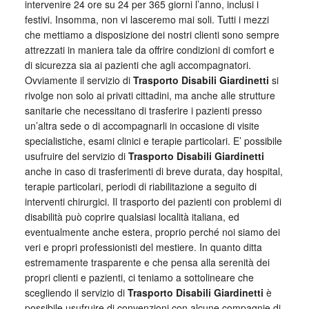
intervenire 24 ore su 24 per 365 giorni l’anno, inclusi i
festivi. Insomma, non vi lasceremo mai soli. Tutti i mezzi
che mettiamo a disposizione dei nostri clienti sono sempre
attrezzati in maniera tale da offrire condizioni di comfort e
di sicurezza sia ai pazienti che agli accompagnatori.
Ovviamente il servizio di
Trasporto Disabili Giardinetti
si
rivolge non solo ai privati cittadini, ma anche alle strutture
sanitarie che necessitano di trasferire i pazienti presso
un’altra sede o di accompagnarli in occasione di visite
specialistiche, esami clinici e terapie particolari. E’ possibile
usufruire del servizio di
Trasporto Disabili Giardinetti
anche in caso di trasferimenti di breve durata, day hospital,
terapie particolari, periodi di riabilitazione a seguito di
interventi chirurgici. Il trasporto dei pazienti con problemi di
disabilità può coprire qualsiasi località italiana, ed
eventualmente anche estera, proprio perché noi siamo dei
veri e propri professionisti del mestiere. In quanto ditta
estremamente trasparente e che pensa alla serenità dei
propri clienti e pazienti, ci teniamo a sottolineare che
scegliendo il servizio di
Trasporto Disabili Giardinetti
è
possibile usufruire di convenzioni con alcune compagnie di