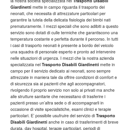
la nostra società specializzata nel
Trasporto Disabili
Giardinetti
mette in campo riguarda il trasporto dei
neonati, che necessita di attrezzature particolari per
garantire la tutela della delicata fisiologia dei bimbi nati
prematuramente. I mezzi speciali che sono adibiti a questo
servizio sono dotati di culle termiche che garantiscono una
temperatura costante e perfetta durante il percorso. In tutti
i casi di trasporto neonati è presente a bordo del veicolo
una squadra di personale esperto e pronto ad intervenire
nelle situazioni di urgenza. I mezzi che la nostra azienda
specializzata nel
Trasporto Disabili Giardinetti
mette in
campo per il servizio dedicato ai neonati, sono sempre
attrezzate in maniera tale da offrire condizioni di comfort e
di sicurezza sia ai pazienti che agli accompagnatori,
rivolgendo il proprio servizio non solo ai privati ma anche
alle strutture sanitarie che necessitano di trasferire i
pazienti presso un’altra sede o di accompagnarli in
occasione di visite specialistiche, esami clinici e terapie
particolari. E’ possibile usufruire del servizio di
Trasporto
Disabili Giardinetti
anche in caso di trasferimenti di breve
durata, day hospital, terapie particolari, periodi di