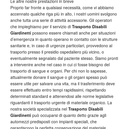
Le altre nostre prestazioni in breve
Proprio far fronte a qualsiasi necessità, come vi abbiamo
accennato qualche riga più in alto, i nostri uomini svolgono
anche tutta una serie di attività accessorie. Gli operatori
che impieghiamo per il servizio di
Trasporto Disabili
Giardinetti
possono essere chiamati anche per situazioni
d’emergenza in quanto operano in contatto con le strutture
sanitarie e, in caso di urgenze particolari, provvedono al
trasporto presso il presidio ospedaliero più vicino, o
eventualmente segnalato dal paziente stesso. Siamo pronti
a intervenire anche nel caso in cui ci fosse bisogno del
trasporto di sangue e organi. Per chi non lo sapesse,
attualmente donare il sangue o gli organi spesso può
essere utile per salvare una vita, ma il trasferimento deve
essere effettuato entro tempi rapidissimi, rispettando
determinati standard e attenendosi alle norme legislative
riguardanti il trasporto urgente di materiale organico. La
nostra società specializzata nel
Trasporto Disabili
Giardinetti
può occuparsi di quanto detto grazie agli
automezzi predisposti con impianti speciali, che
garantiscono la perfetta conservazione del materiale