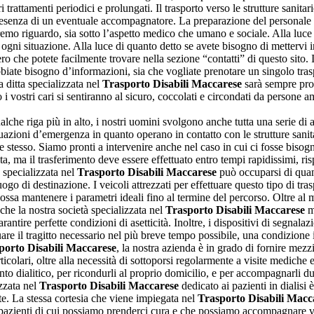
tri trattamenti periodici e prolungati. Il trasporto verso le strutture sanit
resenza di un eventuale accompagnatore. La preparazione del personale 
remo riguardo, sia sotto l’aspetto medico che umano e sociale. Alla luce di
n ogni situazione. Alla luce di quanto detto se avete bisogno di mettervi 
 che potete facilmente trovare nella sezione “contatti” di questo sito. I
bbiate bisogno d’informazioni, sia che vogliate prenotare un singolo tras
a ditta specializzata nel
Trasporto Disabili Maccarese
sarà sempre pront
o i vostri cari si sentiranno al sicuro, coccolati e circondati da persone a
che riga più in alto, i nostri uomini svolgono anche tutta una serie di a
zioni d’emergenza in quanto operano in contatto con le strutture sanitar
 stesso. Siamo pronti a intervenire anche nel caso in cui ci fosse bisog
ta, ma il trasferimento deve essere effettuato entro tempi rapidissimi, ri
à specializzata nel
Trasporto Disabili Maccarese
può occuparsi di quant
ogo di destinazione. I veicoli attrezzati per effettuare questo tipo di tr
possa mantenere i parametri ideali fino al termine del percorso. Oltre al
che la nostra società specializzata nel
Trasporto Disabili Maccarese
me
ntire perfette condizioni di asetticità. Inoltre, i dispositivi di segnalaz
are il tragitto necessario nel più breve tempo possibile, una condizione i
porto Disabili Maccarese
, la nostra azienda è in grado di fornire mezzi
colari, oltre alla necessità di sottoporsi regolarmente a visite mediche e 
tamento dialitico, per ricondurli al proprio domicilio, e per accompagnarli
izzata nel
Trasporto Disabili Maccarese
dedicato ai pazienti in dialisi 
nte. La stessa cortesia che viene impiegata nel
Trasporto Disabili Macc
e, pazienti di cui possiamo prenderci cura e che possiamo accompagnare ver