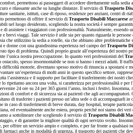
comfort, permettono ai passeggeri di accedere direttamente sulla sedia a 
curo e rilassante anche su lunghe distanze. Il servizio di
Trasporto Dis
re sanitarie, istituti, case di riposo, residenze per anziani, centri di ri
 permettono di offrire il servizio di
Trasporto Disabili Maccarese
an
bili nel luogo desiderato, scegliendo la nostra società è sempre garantita
 e di assistere i viaggiatori con professionalità. Naturalmente, essendo 
ite e brevi viaggi. Tale servizio è utile sia per quanto riguarda le pers
che utilizzino la sedia a rotelle, sia che abbiano altre problematiche spe
ini e donne con una grandissima esperienza nel campo del
Trasporto Di
esto tipo di problema. Quindi proprio grazie all’esperienza del nostro per
te l’unica nostra preoccupazione. In quanto veri professionisti del
Tra
stacolo, spesso insormontabile se non si hanno i mezzi adatti. Il traffico
n difficoltà motorie, diventano spesso motivo di rinuncia a spostarsi e mo
 vantare un’esperienza di molti anni in questo specifico settore, rappres
ta l’assistenza e il supporto per facilitare il trasferimento dei nostri cl
e lo ripetiamo ancora una volta, si caratterizza per professionalità e per l
tervenire 24 ore su 24 per 365 giorni l’anno, inclusi i festivi. Insomma,
dizioni di comfort e di sicurezza sia ai pazienti che agli accompagnatori.
sitano di trasferire i pazienti presso un’altra sede o di accompagnarli in oc
 in caso di trasferimenti di breve durata, day hospital, terapie particolari
taliana, ed eventualmente anche estera, proprio perché noi siamo dei veri
niamo a sottolineare che scegliendo il servizio di
Trasporto Disabili Ma
aggio, e di garantire la migliore qualità di ogni servizio svolto. Insomm
per offrire un servizio ampio e completo, e per far fronte a qualsiasi nec
di farmaci anche in modalità di urgenza, il trasporto dei pazienti che dev