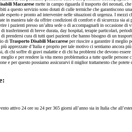
isabili Maccarese
mette in campo riguarda il trasporto dei neonati, che n
iti a questo servizio sono dotati di culle termiche che garantiscono una t
le esperto e pronto ad intervenire nelle situazioni di urgenza. I mezzi c
ate in maniera tale da offrire condizioni di comfort e di sicurezza sia ai
erire i pazienti presso un’altra sede o di accompagnarli in occasione di vis
di trasferimenti di breve durata, day hospital, terapie particolari, period
 di prendersi cura di tutti quei pazienti che hanno bisogno di un trasporto
zio di
Trasporto Disabili Maccarese
per riuscire a garantire il meglio p
iù apprezzate d’Italia e proprio per tale motivo ci sentiamo ancora più i
di chi soffre di gravi malattie e di chi ha problemi che devono essere co
il meglio e per rendere la vita meno problematica a tutte quelle persone
ssione e per questo possiamo assicurarvi il miglior trattamento che potete 
e:
nto attivo 24 ore su 24 per 365 giorni all’anno sia in Italia che all’ester