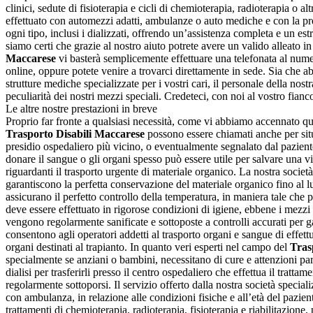
clinici, sedute di fisioterapia e cicli di chemioterapia, radioterapia o al
effettuato con automezzi adatti, ambulanze o auto mediche e con la p
ogni tipo, inclusi i dializzati, offrendo un’assistenza completa e un est
siamo certi che grazie al nostro aiuto potrete avere un valido alleato i
Maccarese
vi basterà semplicemente effettuare una telefonata al numero
online, oppure potete venire a trovarci direttamente in sede. Sia che a
strutture mediche specializzate per i vostri cari, il personale della nostr
peculiarità dei nostri mezzi speciali. Credeteci, con noi al vostro fianc
Le altre nostre prestazioni in breve
Proprio far fronte a qualsiasi necessità, come vi abbiamo accennato qual
Trasporto Disabili Maccarese
possono essere chiamati anche per situa
presidio ospedaliero più vicino, o eventualmente segnalato dal paziente
donare il sangue o gli organi spesso può essere utile per salvare una vi
riguardanti il trasporto urgente di materiale organico. La nostra societ
garantiscono la perfetta conservazione del materiale organico fino al lu
assicurano il perfetto controllo della temperatura, in maniera tale che 
deve essere effettuato in rigorose condizioni di igiene, ebbene i mezzi 
vengono regolarmente sanificate e sottoposte a controlli accurati per gara
consentono agli operatori addetti al trasporto organi e sangue di effettu
organi destinati al trapianto. In quanto veri esperti nel campo del
Tras
specialmente se anziani o bambini, necessitano di cure e attenzioni parti
dialisi per trasferirli presso il centro ospedaliero che effettua il trat
regolarmente sottoporsi. Il servizio offerto dalla nostra società special
con ambulanza, in relazione alle condizioni fisiche e all’età del pazie
trattamenti di chemioterapia, radioterapia, fisioterapia e riabilitazion