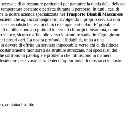
ecessita di attrezzature particolari per garantire la tutela della delicata
emperatura costante e perfetta durante il percorso. In tutti i casi di
he la nostra azienda specializzata nel
Trasporto Disabili Maccarese
 pazienti che agli accompagnatori, rivolgendo il proprio servizio non
ite specialistiche, esami clinici e terapie particolari. E’ possibile
i di riabilitazione a seguito di interventi chirurgici. Insomma, come
 veloce, sicuro e affidabile verso le strutture sanitarie. Ogni giorno
er i propri cari. La nostra profonda affidabilità, unita a una
n dovere di offrire un servizio impeccabile verso chi ci dà fiducia.
stantemente monitorati da strutture attrezzate, noi specialisti del
 che soffrono di patologie e problemi che influiscono in maniera
desiderare per i vostri cari. Dateci l’opportunità di mostrarvi le nostre
o, contattaci subito.