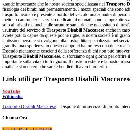
grande importanza che la nostra società specializzata nel
Trasporto D
fisiologia dei bimbi nati prematuramente. I mezzi speciali che sono adib
trasporto neonati è presente a bordo del veicolo una squadra di persona
mette in campo per il servizio dedicato ai neonati, sono sempre attrezz
solo ai privati ma anche alle strutture sanitarie che necessitano di trasf
usufruire del servizio di
Trasporto Disabili Maccarese
anche in caso 
avrete potuto capire da queste poche righe, la nostra società è in grado
tantissime persone si rivolgono alla nostra ditta specializzata nel servi
grandissima esperienza in questo campo ci hanno reso una delle realtà p
Essendo pienamente coscienti della sofferenza di chi non può muoversi, 
Trasporto Disabili Maccarese
, ci sforziamo ogni giorno per offrire 
importante sulla vita di tutti i giorni. Il nostro mestiere è la nostra mi
qualità e siamo certi che sarete ben lieti di averci preferito.
Link utili per
Trasporto Disabili Maccares
YouTube
Wikipedia
Trasporto Disabili Maccarese
– Dispone di un servizio di pronto interve
Chiama Ora
TELEFONO: 3318450118