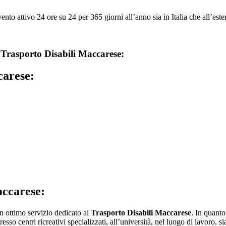
to attivo 24 ore su 24 per 365 giorni all’anno sia in Italia che all’ester
u
Trasporto Disabili Maccarese:
carese:
accarese:
 un ottimo servizio dedicato al
Trasporto Disabili Maccarese
. In quanto
 centri ricreativi specializzati, all’università, nel luogo di lavoro, sia p