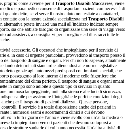
arie, proprio come avviene per il
Trasporto Disabili Maccarese
, viene
medico e paramedico consente di trasportare pazienti con necessità di
 quanto detto, se vi serve il nostro aiuto non esitate a contattarci,
in contatto con la nostra azienda specializzata nel
Trasporto Disabili
n alternativa potete inviarci una mail all’indirizzo indicato sempre
porto, sia che abbiate bisogno di organizzare una serie di viaggi verso
o ad assistervi, a consigliarvi per il meglio e ad illustrarvi tutte le
miche.
ttività accessorie. Gli operatori che impieghiamo per il servizio di
ie e, in caso di urgenze particolari, provvedono al trasporto presso il
no del trasporto di sangue e organi. Per chi non lo sapesse, attualmente
spettando determinati standard e attenendosi alle norme legislative
o detto grazie agli automezzi predisposti con impianti speciali, che
asporto posseggono al loro interno di moderne celle frigorifere che
 mantenimento del clima perfetto, il trasporto di sangue e organi umani
tte in campo sono adibite a questo tipo di servizio in quanto
ione luminosa lampeggiante, uniti alla sirena e alle luci di sicurezza,
ndispensabile per assicurare l’integrità e le perfette condizioni degli
 anche per il trasporto di pazienti dializzati. Queste persone,
controlli. Il servizio è a totale disposizione anche dei pazienti in
 durante i numerosi esami e accertamenti clinici a cui devono
è attivo in tutti i giorni dell’anno e viene svolto con un’auto medica o
arese
la impieghiamo verso i pazienti che devono sottoporsi a
so le strutture sanitarie di cui hanno necessità. Un’altra attività di