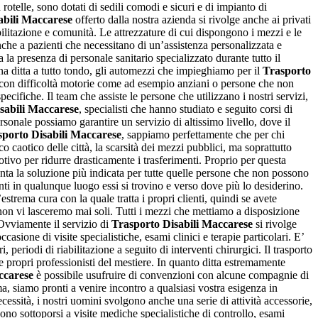
rotelle, sono dotati di sedili comodi e sicuri e di impianto di
abili Maccarese
offerto dalla nostra azienda si rivolge anche ai privati
abilitazione e comunità. Le attrezzature di cui dispongono i mezzi e le
che a pazienti che necessitano di un’assistenza personalizzata e
 la presenza di personale sanitario specializzato durante tutto il
una ditta a tutto tondo, gli automezzi che impieghiamo per il
Trasporto
one con difficoltà motorie come ad esempio anziani o persone che non
cifiche. Il team che assiste le persone che utilizzano i nostri servizi,
sabili Maccarese
, specialisti che hanno studiato e seguito corsi di
sonale possiamo garantire un servizio di altissimo livello, dove il
sporto Disabili Maccarese
, sappiamo perfettamente che per chi
 caotico delle città, la scarsità dei mezzi pubblici, ma soprattutto
tivo per ridurre drasticamente i trasferimenti. Proprio per questa
enta la soluzione più indicata per tutte quelle persone che non possono
ienti in qualunque luogo essi si trovino e verso dove più lo desiderino.
’estrema cura con la quale tratta i propri clienti, quindi se avete
 non vi lasceremo mai soli. Tutti i mezzi che mettiamo a disposizione
 Ovviamente il servizio di
Trasporto Disabili Maccarese
si rivolge
casione di visite specialistiche, esami clinici e terapie particolari. E’
, periodi di riabilitazione a seguito di interventi chirurgici. Il trasporto
 e propri professionisti del mestiere. In quanto ditta estremamente
ccarese
è possibile usufruire di convenzioni con alcune compagnie di
a, siamo pronti a venire incontro a qualsiasi vostra esigenza in
essità, i nostri uomini svolgono anche una serie di attività accessorie,
ono sottoporsi a visite mediche specialistiche di controllo, esami