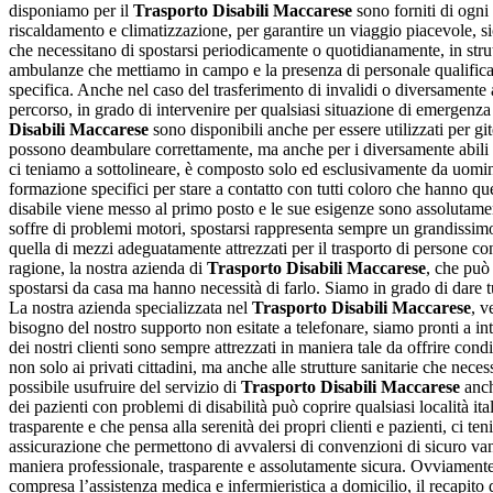
disponiamo per il
Trasporto Disabili Maccarese
sono forniti di ogni 
riscaldamento e climatizzazione, per garantire un viaggio piacevole, si
che necessitano di spostarsi periodicamente o quotidianamente, in struttu
ambulanze che mettiamo in campo e la presenza di personale qualificato
specifica. Anche nel caso del trasferimento di invalidi o diversamente a
percorso, in grado di intervenire per qualsiasi situazione di emergenza
Disabili Maccarese
sono disponibili anche per essere utilizzati per g
possono deambulare correttamente, ma anche per i diversamente abili sia 
ci teniamo a sottolineare, è composto solo ed esclusivamente da uom
formazione specifici per stare a contatto con tutti coloro che hanno qu
disabile viene messo al primo posto e le sue esigenze sono assolutamen
soffre di problemi motori, spostarsi rappresenta sempre un grandissimo o
quella di mezzi adeguatamente attrezzati per il trasporto di persone co
ragione, la nostra azienda di
Trasporto Disabili Maccarese
, che può
spostarsi da casa ma hanno necessità di farlo. Siamo in grado di dare tut
La nostra azienda specializzata nel
Trasporto Disabili Maccarese
, v
bisogno del nostro supporto non esitate a telefonare, siamo pronti a in
dei nostri clienti sono sempre attrezzati in maniera tale da offrire con
non solo ai privati cittadini, ma anche alle strutture sanitarie che neces
possibile usufruire del servizio di
Trasporto Disabili Maccarese
anche
dei pazienti con problemi di disabilità può coprire qualsiasi località i
trasparente e che pensa alla serenità dei propri clienti e pazienti, ci te
assicurazione che permettono di avvalersi di convenzioni di sicuro vant
maniera professionale, trasparente e assolutamente sicura. Ovviamente, 
compresa l’assistenza medica e infermieristica a domicilio, il recapito 