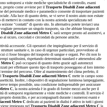
ono sottoporsi a visite mediche specialistiche di controllo, esami
arie, proprio come avviene per il
Trasporto Disabili Zone adiacenti
ne del personale medico e paramedico consente di trasportare pazienti
iale. Alla luce di quanto detto, se vi serve il nostro aiuto non esitate
o di mettervi in contatto con la nostra azienda specializzata nel
ezione “contatti” di questo sito. In alternativa potete inviarci una
 vogliate prenotare un singolo trasporto, sia che abbiate bisogno di
 Disabili Zone adiacenti Metro C
sarà sempre pronto ad assistervi, a
anno al sicuro, coccolati e circondati da persone amiche.
ttività accessorie. Gli operatori che impieghiamo per il servizio di
rutture sanitarie e, in caso di urgenze particolari, provvedono al
cui ci fosse bisogno del trasporto di sangue e organi. Per chi non lo
tempi rapidissimi, rispettando determinati standard e attenendosi alle
i Metro C
può occuparsi di quanto detto grazie agli automezzi
ezzati per effettuare questo tipo di trasporto posseggono al loro interno
l termine del percorso. Oltre al mantenimento del clima perfetto, il
el
Trasporto Disabili Zone adiacenti Metro C
mette in campo sono
asetticità. Inoltre, i dispositivi di segnalazione luminosa lampeggiante,
più breve tempo possibile, una condizione indispensabile per assicurare
 Metro C
, la nostra azienda è in grado di fornire mezzi anche per il
tà di sottoporsi regolarmente a visite mediche e controlli. Il servizio è
i al proprio domicilio, e per accompagnarli durante i numerosi esami e
diacenti Metro C
dedicato ai pazienti in dialisi è attivo in tutti i giorni
e viene impiegata nel
Trasporto Disabili Zone adiacenti Metro C
la