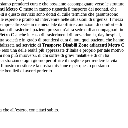
 possiamo prenderci cura e che possiamo accompagnare verso le strutture
enti Metro C
mette in campo riguarda il trasporto dei neonati, che
biti a questo servizio sono dotati di culle termiche che garantiscono
ale esperto e pronto ad intervenire nelle situazioni di urgenza. I mezzi
empre attrezzate in maniera tale da offrire condizioni di comfort e di
tano di trasferire i pazienti presso un’altra sede o di accompagnarli in
 Metro C
anche in caso di trasferimenti di breve durata, day hospital,
tra società è in grado di prendersi cura di tutti quei pazienti che hanno
ializzata nel servizio di
Trasporto Disabili Zone adiacenti Metro C
 reso una delle realtà più apprezzate d’Italia e proprio per tale motivo
i non può muoversi, di chi soffre di gravi malattie e di chi ha
 ci sforziamo ogni giorno per offrire il meglio e per rendere la vita
. Il nostro mestiere è la nostra missione e per questo possiamo
e ben lieti di averci preferito.
 che all’estero, contattaci subito.