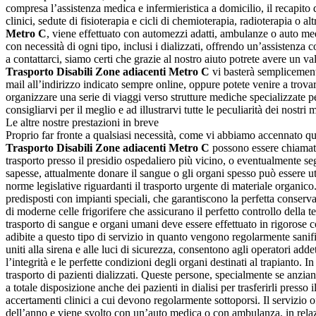
compresa l’assistenza medica e infermieristica a domicilio, il recapito 
clinici, sedute di fisioterapia e cicli di chemioterapia, radioterapia o al
Metro C
, viene effettuato con automezzi adatti, ambulanze o auto m
con necessità di ogni tipo, inclusi i dializzati, offrendo un’assistenza
a contattarci, siamo certi che grazie al nostro aiuto potrete avere un va
Trasporto Disabili Zone adiacenti Metro C
vi basterà semplicemente
mail all’indirizzo indicato sempre online, oppure potete venire a trova
organizzare una serie di viaggi verso strutture mediche specializzate per 
consigliarvi per il meglio e ad illustrarvi tutte le peculiarità dei nostr
Le altre nostre prestazioni in breve
Proprio far fronte a qualsiasi necessità, come vi abbiamo accennato qual
Trasporto Disabili Zone adiacenti Metro C
possono essere chiamati 
trasporto presso il presidio ospedaliero più vicino, o eventualmente se
sapesse, attualmente donare il sangue o gli organi spesso può essere uti
norme legislative riguardanti il trasporto urgente di materiale organico
predisposti con impianti speciali, che garantiscono la perfetta conserva
di moderne celle frigorifere che assicurano il perfetto controllo della 
trasporto di sangue e organi umani deve essere effettuato in rigorose c
adibite a questo tipo di servizio in quanto vengono regolarmente sanifica
uniti alla sirena e alle luci di sicurezza, consentono agli operatori add
l’integrità e le perfette condizioni degli organi destinati al trapianto. 
trasporto di pazienti dializzati. Queste persone, specialmente se anziani
a totale disposizione anche dei pazienti in dialisi per trasferirli press
accertamenti clinici a cui devono regolarmente sottoporsi. Il servizio o
dell’anno e viene svolto con un’auto medica o con ambulanza, in relazio