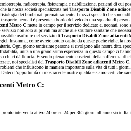
mioterapia, radioterapia, fisioterapia e riabilitazione, pazienti di cui
 che la nostra società specializzata nel
Trasporto Disabili Zone adiac
ata fisiologia dei bimbi nati prematuramente. I mezzi speciali che sono adi
 di trasporto neonati è presente a bordo del veicolo una squadra di person
centi Metro C
mette in campo per il servizio dedicato ai neonati, sono s
servizio non solo ai privati ma anche alle strutture sanitarie che necessi
 possibile usufruire del servizio di
Trasporto Disabili Zone adiacenti
irurgici. Insomma, come avrete potuto capire da queste poche righe, la nos
nitarie. Ogni giorno tantissime persone si rivolgono alla nostra ditta spec
 affidabilità, unita a una grandissima esperienza in questo campo ci hanno
so chi ci dà fiducia. Essendo pienamente coscienti della sofferenza di ch
zate, noi specialisti del
Trasporto Disabili Zone adiacenti Metro C
,
oblemi che influiscono in maniera importante sulla vita di tutti i giorni
. Dateci l’opportunità di mostrarvi le nostre qualità e siamo certi che saret
acenti Metro C:
pronto intervento attivo 24 ore su 24 per 365 giorni all’anno sia in Italia