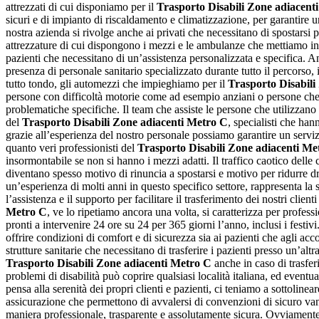
attrezzati di cui disponiamo per il
Trasporto Disabili Zone adiacent
sicuri e di impianto di riscaldamento e climatizzazione, per garantire u
nostra azienda si rivolge anche ai privati che necessitano di spostarsi p
attrezzature di cui dispongono i mezzi e le ambulanze che mettiamo in 
pazienti che necessitano di un’assistenza personalizzata e specifica. An
presenza di personale sanitario specializzato durante tutto il percorso,
tutto tondo, gli automezzi che impieghiamo per il
Trasporto Disabili
persone con difficoltà motorie come ad esempio anziani o persone che n
problematiche specifiche. Il team che assiste le persone che utilizzan
del
Trasporto Disabili Zone adiacenti Metro C
, specialisti che ha
grazie all’esperienza del nostro personale possiamo garantire un serviz
quanto veri professionisti del
Trasporto Disabili Zone adiacenti Me
insormontabile se non si hanno i mezzi adatti. Il traffico caotico delle 
diventano spesso motivo di rinuncia a spostarsi e motivo per ridurre dr
un’esperienza di molti anni in questo specifico settore, rappresenta la
l’assistenza e il supporto per facilitare il trasferimento dei nostri cli
Metro C
, ve lo ripetiamo ancora una volta, si caratterizza per profess
pronti a intervenire 24 ore su 24 per 365 giorni l’anno, inclusi i festi
offrire condizioni di comfort e di sicurezza sia ai pazienti che agli a
strutture sanitarie che necessitano di trasferire i pazienti presso un’alt
Trasporto Disabili Zone adiacenti Metro C
anche in caso di trasferi
problemi di disabilità può coprire qualsiasi località italiana, ed event
pensa alla serenità dei propri clienti e pazienti, ci teniamo a sottolinea
assicurazione che permettono di avvalersi di convenzioni di sicuro vant
maniera professionale, trasparente e assolutamente sicura. Ovviamente, 