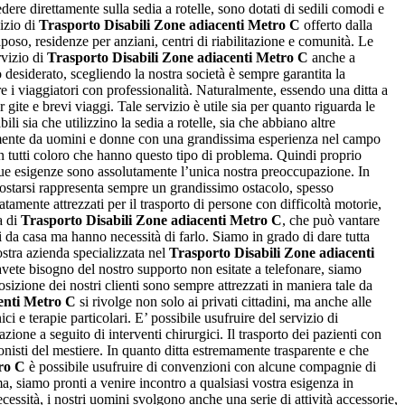
ere direttamente sulla sedia a rotelle, sono dotati di sedili comodi e
vizio di
Trasporto Disabili Zone adiacenti Metro C
offerto dalla
riposo, residenze per anziani, centri di riabilitazione e comunità. Le
rvizio di
Trasporto Disabili Zone adiacenti Metro C
anche a
 desiderato, scegliendo la nostra società è sempre garantita la
ere i viaggiatori con professionalità. Naturalmente, essendo una ditta a
 gite e brevi viaggi. Tale servizio è utile sia per quanto riguarda le
sia che utilizzino la sedia a rotelle, sia che abbiano altre
sivamente da uomini e donne con una grandissima esperienza nel campo
con tutti coloro che hanno questo tipo di problema. Quindi proprio
e sue esigenze sono assolutamente l’unica nostra preoccupazione. In
postarsi rappresenta sempre un grandissimo ostacolo, spesso
atamente attrezzati per il trasporto di persone con difficoltà motorie,
a di
Trasporto Disabili Zone adiacenti Metro C
, che può vantare
i da casa ma hanno necessità di farlo. Siamo in grado di dare tutta
nostra azienda specializzata nel
Trasporto Disabili Zone adiacenti
e avete bisogno del nostro supporto non esitate a telefonare, siamo
sizione dei nostri clienti sono sempre attrezzati in maniera tale da
enti Metro C
si rivolge non solo ai privati cittadini, ma anche alle
ci e terapie particolari. E’ possibile usufruire del servizio di
azione a seguito di interventi chirurgici. Il trasporto dei pazienti con
ionisti del mestiere. In quanto ditta estremamente trasparente e che
ro C
è possibile usufruire di convenzioni con alcune compagnie di
a, siamo pronti a venire incontro a qualsiasi vostra esigenza in
essità, i nostri uomini svolgono anche una serie di attività accessorie,