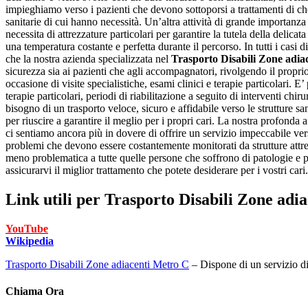
impieghiamo verso i pazienti che devono sottoporsi a trattamenti di che
sanitarie di cui hanno necessità. Un’altra attività di grande importanza
necessita di attrezzature particolari per garantire la tutela della delic
una temperatura costante e perfetta durante il percorso. In tutti i casi
che la nostra azienda specializzata nel
Trasporto Disabili Zone adia
sicurezza sia ai pazienti che agli accompagnatori, rivolgendo il proprio 
occasione di visite specialistiche, esami clinici e terapie particolari. E’
terapie particolari, periodi di riabilitazione a seguito di interventi ch
bisogno di un trasporto veloce, sicuro e affidabile verso le strutture sa
per riuscire a garantire il meglio per i propri cari. La nostra profonda
ci sentiamo ancora più in dovere di offrire un servizio impeccabile ver
problemi che devono essere costantemente monitorati da strutture attrez
meno problematica a tutte quelle persone che soffrono di patologie e pr
assicurarvi il miglior trattamento che potete desiderare per i vostri cari
Link utili per
Trasporto Disabili Zone adi
YouTube
Wikipedia
Trasporto Disabili Zone adiacenti Metro C
– Dispone di un servizio di 
Chiama Ora