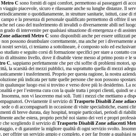
i Metro C
sono forniti di ogni comfort, permettono ai passeggeri di acced
n viaggio piacevole, sicuro e rilassante anche su lunghe distanze. Il ser
eriodicamente o quotidianamente, in strutture sanitarie, istituti, case di 
campo e la presenza di personale qualificato permettono di offrire il se
che nel caso del trasferimento di invalidi o diversamente abili nel luogo
 in grado di intervenire per qualsiasi situazione di emergenza e di assist
 Zone adiacenti Metro C
sono disponibili anche per essere utilizzati per
on possono deambulare correttamente, ma anche per i diversamente abili 
o i nostri servizi, ci teniamo a sottolineare, è composto solo ed esclu
nno studiato e seguito corsi di formazione specifici per stare a contatto 
io di altissimo livello, dove il disabile viene messo al primo posto e l
tro C
, sappiamo perfettamente che per chi soffre di problemi motori, s
città, la scarsità dei mezzi pubblici, ma soprattutto quella di mezzi adegu
asticamente i trasferimenti. Proprio per questa ragione, la nostra aziend
 soluzione più indicata per tutte quelle persone che non possono spostars
enti in qualunque luogo essi si trovino e verso dove più lo desiderino. La 
ionalità e per l’estrema cura con la quale tratta i propri clienti, quindi s
vi. Insomma, non vi lasceremo mai soli. Tutti i mezzi che mettiamo a dispo
ccompagnatori. Ovviamente il servizio di
Trasporto Disabili Zone adiac
ra sede o di accompagnarli in occasione di visite specialistiche, esami clini
menti di breve durata, day hospital, terapie particolari, periodi di riabilit
ualmente anche estera, proprio perché noi siamo dei veri e propri profess
re che scegliendo il servizio di
Trasporto Disabili Zone adiacenti Met
aggio, e di garantire la migliore qualità di ogni servizio svolto. Insomm
per offrire un servizio ampio e completo, e per far fronte a qualsiasi nec