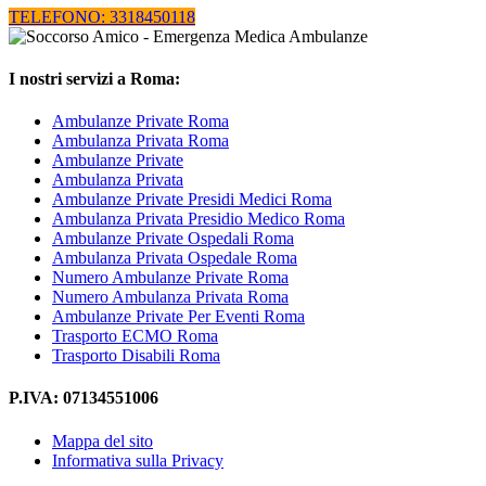
TELEFONO: 3318450118
I nostri servizi a Roma:
Ambulanze Private Roma
Ambulanza Privata Roma
Ambulanze Private
Ambulanza Privata
Ambulanze Private Presidi Medici Roma
Ambulanza Privata Presidio Medico Roma
Ambulanze Private Ospedali Roma
Ambulanza Privata Ospedale Roma
Numero Ambulanze Private Roma
Numero Ambulanza Privata Roma
Ambulanze Private Per Eventi Roma
Trasporto ECMO Roma
Trasporto Disabili Roma
P.IVA: 07134551006
Mappa del sito
Informativa sulla Privacy