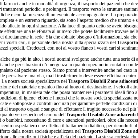
di farmaci anche in modalità di urgenza, il trasporto dei pazienti che dev
tri trattamenti periodici e prolungati. Il trasporto verso le strutture sanit
ediche e con la presenza di un eventuale accompagnatore. La preparazio
 completa e un estremo riguardo, sia sotto l’aspetto medico che umano e soc
lido alleato in ogni situazione. Alla luce di quanto detto se avete bisogn
 effettuare una telefonata al numero che potete facilmente trovare nella s
rci direttamente in sede. Sia che abbiate bisogno d’informazioni, sia che
i vostri cari, il personale della nostra ditta specializzata nel
Trasporto
i mezzi speciali. Credeteci, con noi al vostro fianco i vostri cari si sentir
che riga più in alto, i nostri uomini svolgono anche tutta una serie di a
anche per situazioni d’emergenza in quanto operano in contatto con le st
gnalato dal paziente stesso. Siamo pronti a intervenire anche nel caso in 
le per salvare una vita, ma il trasferimento deve essere effettuato entro 
. La nostra società specializzata nel
Trasporto Disabili Zone adiacent
zione del materiale organico fino al luogo di destinazione. I veicoli attr
temperatura, in maniera tale che possa mantenere i parametri ideali fino a
ondizioni di igiene, ebbene i mezzi che la nostra società specializzata n
te e sottoposte a controlli accurati per garantire perfette condizioni di 
etti al trasporto organi e sangue di effettuare il tragitto necessario nel 
In quanto veri esperti nel campo del
Trasporto Disabili Zone adiacenti
 o bambini, necessitano di cure e attenzioni particolari, oltre alla necessi
o il centro ospedaliero che effettua il trattamento dialitico, per ricondurl
fferto dalla nostra società specializzata nel
Trasporto Disabili Zone a
ne alle condizioni fisiche e all’età del paziente. La stessa cortesia ch