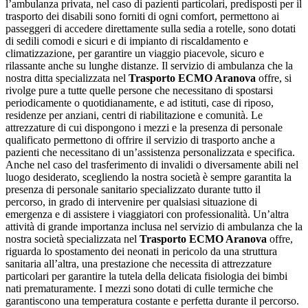
l’ambulanza privata, nel caso di pazienti particolari, predisposti per il
trasporto dei disabili sono forniti di ogni comfort, permettono ai
passeggeri di accedere direttamente sulla sedia a rotelle, sono dotati
di sedili comodi e sicuri e di impianto di riscaldamento e
climatizzazione, per garantire un viaggio piacevole, sicuro e
rilassante anche su lunghe distanze. Il servizio di ambulanza che la
nostra ditta specializzata nel
Trasporto ECMO Aranova
offre, si
rivolge pure a tutte quelle persone che necessitano di spostarsi
periodicamente o quotidianamente, e ad istituti, case di riposo,
residenze per anziani, centri di riabilitazione e comunità. Le
attrezzature di cui dispongono i mezzi e la presenza di personale
qualificato permettono di offrire il servizio di trasporto anche a
pazienti che necessitano di un’assistenza personalizzata e specifica.
Anche nel caso del trasferimento di invalidi o diversamente abili nel
luogo desiderato, scegliendo la nostra società è sempre garantita la
presenza di personale sanitario specializzato durante tutto il
percorso, in grado di intervenire per qualsiasi situazione di
emergenza e di assistere i viaggiatori con professionalità. Un’altra
attività di grande importanza inclusa nel servizio di ambulanza che la
nostra società specializzata nel
Trasporto ECMO Aranova
offre,
riguarda lo spostamento dei neonati in pericolo da una struttura
sanitaria all’altra, una prestazione che necessita di attrezzature
particolari per garantire la tutela della delicata fisiologia dei bimbi
nati prematuramente. I mezzi sono dotati di culle termiche che
garantiscono una temperatura costante e perfetta durante il percorso.