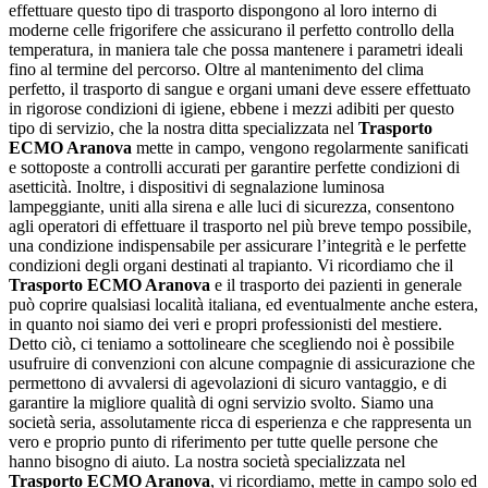
effettuare questo tipo di trasporto dispongono al loro interno di
moderne celle frigorifere che assicurano il perfetto controllo della
temperatura, in maniera tale che possa mantenere i parametri ideali
fino al termine del percorso. Oltre al mantenimento del clima
perfetto, il trasporto di sangue e organi umani deve essere effettuato
in rigorose condizioni di igiene, ebbene i mezzi adibiti per questo
tipo di servizio, che la nostra ditta specializzata nel
Trasporto
ECMO Aranova
mette in campo, vengono regolarmente sanificati
e sottoposte a controlli accurati per garantire perfette condizioni di
asetticità. Inoltre, i dispositivi di segnalazione luminosa
lampeggiante, uniti alla sirena e alle luci di sicurezza, consentono
agli operatori di effettuare il trasporto nel più breve tempo possibile,
una condizione indispensabile per assicurare l’integrità e le perfette
condizioni degli organi destinati al trapianto. Vi ricordiamo che il
Trasporto ECMO Aranova
e il trasporto dei pazienti in generale
può coprire qualsiasi località italiana, ed eventualmente anche estera,
in quanto noi siamo dei veri e propri professionisti del mestiere.
Detto ciò, ci teniamo a sottolineare che scegliendo noi è possibile
usufruire di convenzioni con alcune compagnie di assicurazione che
permettono di avvalersi di agevolazioni di sicuro vantaggio, e di
garantire la migliore qualità di ogni servizio svolto. Siamo una
società seria, assolutamente ricca di esperienza e che rappresenta un
vero e proprio punto di riferimento per tutte quelle persone che
hanno bisogno di aiuto. La nostra società specializzata nel
Trasporto ECMO Aranova
, vi ricordiamo, mette in campo solo ed