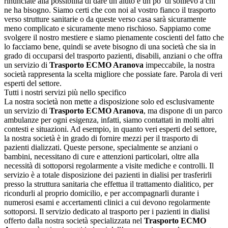
rinunciate alla possibilità di dare un aiuto e un po’ di sollievo a chi
ne ha bisogno. Siamo certi che con noi al vostro fianco il trasporto
verso strutture sanitarie o da queste verso casa sarà sicuramente
meno complicato e sicuramente meno rischioso. Sappiamo come
svolgere il nostro mestiere e siamo pienamente coscienti del fatto che
lo facciamo bene, quindi se avete bisogno di una società che sia in
grado di occuparsi del trasporto pazienti, disabili, anziani o che offra
un servizio di
Trasporto ECMO Aranova
impeccabile, la nostra
società rappresenta la scelta migliore che possiate fare. Parola di veri
esperti del settore.
Tutti i nostri servizi più nello specifico
La nostra società non mette a disposizione solo ed esclusivamente
un servizio di
Trasporto ECMO Aranova
, ma dispone di un parco
ambulanze per ogni esigenza, infatti, siamo contattati in molti altri
contesti e situazioni. Ad esempio, in quanto veri esperti del settore,
la nostra società è in grado di fornire mezzi per il trasporto di
pazienti dializzati. Queste persone, specialmente se anziani o
bambini, necessitano di cure e attenzioni particolari, oltre alla
necessità di sottoporsi regolarmente a visite mediche e controlli. Il
servizio è a totale disposizione dei pazienti in dialisi per trasferirli
presso la struttura sanitaria che effettua il trattamento dialitico, per
ricondurli al proprio domicilio, e per accompagnarli durante i
numerosi esami e accertamenti clinici a cui devono regolarmente
sottoporsi. Il servizio dedicato al trasporto per i pazienti in dialisi
offerto dalla nostra società specializzata nel
Trasporto ECMO