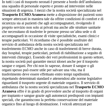
In tutti i casi di trasporto neonati è presente a bordo dell’ambulanza
una squadra di personale esperto e pronto ad intervenire nelle
situazioni di urgenza. I mezzi che la nostra società specializzata nel
Trasporto ECMO Aranova
mette a disposizione dei pazienti sono
sempre attrezzati in maniera tale da offrire condizioni di comfort e di
sicurezza sia ai pazienti che agli accompagnatori, rivolgendo il
proprio servizio non solo ai privati ma anche alle strutture sanitarie
che necessitano di trasferire le persone presso un’altra sede o di
accompagnarli in occasione di visite specialistiche, esami clinici e
terapie particolari. Vi ricordiamo che è possibile usufruire del
servizio di ambulanza della nostra società specializzata nel
trasferimento ECMO anche in caso di trasferimenti di breve durata,
day hospital, terapie particolari, periodi di riabilitazione a seguito di
interventi chirurgici. Essendo dei veri professionisti in questo settore,
la nostra società può garantire mezzi idonei anche per il trasporto
sangue e organi. Per chi non lo sapesse, donare il sangue o gli
organi spesso può essere utile per salvare una vita, ma il
trasferimento deve essere effettuato entro tempi rapidissimi,
rispettando determinati standard e attenendosi alle norme legislative
riguardanti il trasporto urgente di materiale organico. Il servizio di
ambulanza che la nostra società specializzata nel
Trasporto ECMO
Aranova
offre è in grado di provvedere anche al trasporto di organi
per trapianto e sangue grazie agli automezzi predisposti con impianti
speciali, che garantiscono la perfetta conservazione del materiale
organico fino al luogo di destinazione. I veicoli attrezzati per