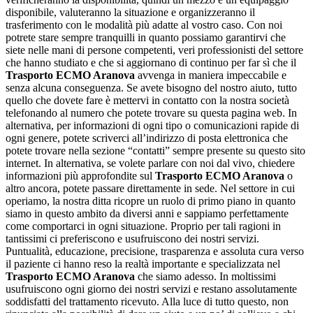
disponibile, valuteranno la situazione e organizzeranno il
trasferimento con le modalità più adatte al vostro caso. Con noi
potrete stare sempre tranquilli in quanto possiamo garantirvi che
siete nelle mani di persone competenti, veri professionisti del settore
che hanno studiato e che si aggiornano di continuo per far sì che il
Trasporto ECMO Aranova
avvenga in maniera impeccabile e
senza alcuna conseguenza. Se avete bisogno del nostro aiuto, tutto
quello che dovete fare è mettervi in contatto con la nostra società
telefonando al numero che potete trovare su questa pagina web. In
alternativa, per informazioni di ogni tipo o comunicazioni rapide di
ogni genere, potete scriverci all’indirizzo di posta elettronica che
potete trovare nella sezione “contatti” sempre presente su questo sito
internet. In alternativa, se volete parlare con noi dal vivo, chiedere
informazioni più approfondite sul
Trasporto ECMO Aranova
o
altro ancora, potete passare direttamente in sede. Nel settore in cui
operiamo, la nostra ditta ricopre un ruolo di primo piano in quanto
siamo in questo ambito da diversi anni e sappiamo perfettamente
come comportarci in ogni situazione. Proprio per tali ragioni in
tantissimi ci preferiscono e usufruiscono dei nostri servizi.
Puntualità, educazione, precisione, trasparenza e assoluta cura verso
il paziente ci hanno reso la realtà importante e specializzata nel
Trasporto ECMO Aranova
che siamo adesso. In moltissimi
usufruiscono ogni giorno dei nostri servizi e restano assolutamente
soddisfatti del trattamento ricevuto. Alla luce di tutto questo, non