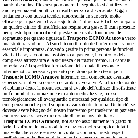
bambini con insufficienza polmonare. In seguito lo si è utilizzato
anche per pazienti adulti con insufficienza cardiaca acuta. Oggi il
trattamento con questa tecnica rappresenta un supporto molto
efficace per i pazienti che, a seguito dell’influenza H1n1, sviluppano
un quadro clinico di insufficienza respiratoria grave. Il team presente
per questo tipo particolare di prestazione risulta fondamentale
soprattutto per quanto riguarda il
Trasporto ECMO Aranova
verso
una struttura sanitaria. Al suo interno il ruolo dell’infermiere assume
essenziale importanza, dovendo gestire in prima persona le funzioni
vitali di base, la continua assistenza al paziente, il controllo della
complessa attrezzatura e la sicurezza del trasferimento. Di capitale
importanza è la specifica formazione della quale il personale
infermieristico necessita; pertanto prendono parte ai team per il
Trasporto ECMO Aranova
infermieri con competenze avanzate,
esperienza in diversi contesti ed ambiti lavorativi. Alla luce di quanto
vi abbiamo detto, la nostra società si avvale dell’utilizzo di sofisticate
unità mobili di rianimazione e di auto medicalizzate, mezzi
tecnologicamente all’avanguardia e attrezzati per qualsiasi tipo di
emergenza nonché per il supporto avanzato del trauma. Detto ciò, se
doveste avere bisogno del nostro intervento per trasferire un paziente
con urgenza e vi serve un servizio di ambulanza abilitato al
Trasporto ECMO Aranova
, noi siamo assolutamente in grado di
farlo. Usufruire del nostro aiuto è davvero molto semplice, infatti
una volta che vi sarete messi in contatto con noi, i nostri esperti
verificheranno la disponibilità, quindi un mezzo e un equipaggio