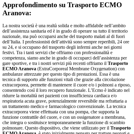
Approfondimento su
Trasporto ECMO
Aranova:
La nostra società è una realtà solida e molto affidabile nell’ambito
dell’assistenza sanitaria ed è in grado di operare su tutto il territorio
nazionale, ma può occuparsi anche del trasporto malati al di fuori
dell’Italia. I professionisti dell’attività sono sempre reperibili, 24 ore
su 24, e si occupano del trasporto degli infermi anche nei giorni
festivi. Tra i tanti servizi che offriamo con professionalità e
competenza, siamo anche in grado di occuparci dell’assistenza per
gare sportive, e tra i nostri servizi più recenti offriamo il
Trasporto
ECMO Aranova
(ExtraCorporeal Membrane Oxygenation) con
ambulanze attrezzate per questo tipo di prestazioni. Essa è una
tecnica di supporto alle funzioni vitali che grazie alla circolazione
extracorporea, permette di mantenere il cuore e/o i polmoni a riposo,
consentendo così il loro recupero funzionale. L’Ecmo è indicato nel
ridurre la mortalità nei pazienti con insufficienza cardiaca e/o
respiratoria acuta grave, potenzialmente reversibile ma refrattaria a
un trattamento medico e farmacologico convenzionale. La tecnica
extracorporea viene effettuata con una pompa, che supporta la
funzione contrattile del cuore, e con un ossigenatore a membrana,
che integra o sostituisce temporaneamente la funzione di scambio
polmonare. Questo dispositivo, che viene utilizzato per il
Trasporto
ECMO Aranova
, è stato inizialmente pensato per trattare neonati e