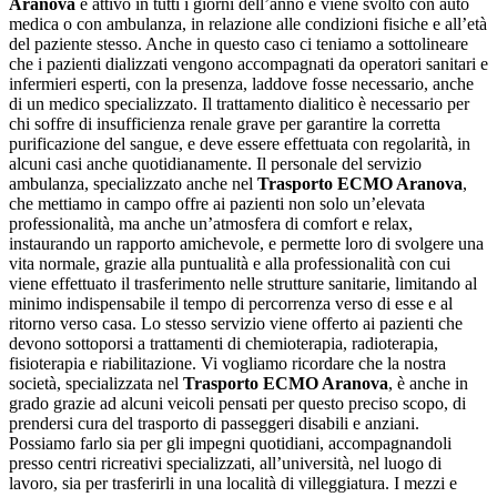
Aranova
è attivo in tutti i giorni dell’anno e viene svolto con auto
medica o con ambulanza, in relazione alle condizioni fisiche e all’età
del paziente stesso. Anche in questo caso ci teniamo a sottolineare
che i pazienti dializzati vengono accompagnati da operatori sanitari e
infermieri esperti, con la presenza, laddove fosse necessario, anche
di un medico specializzato. Il trattamento dialitico è necessario per
chi soffre di insufficienza renale grave per garantire la corretta
purificazione del sangue, e deve essere effettuata con regolarità, in
alcuni casi anche quotidianamente. Il personale del servizio
ambulanza, specializzato anche nel
Trasporto ECMO Aranova
,
che mettiamo in campo offre ai pazienti non solo un’elevata
professionalità, ma anche un’atmosfera di comfort e relax,
instaurando un rapporto amichevole, e permette loro di svolgere una
vita normale, grazie alla puntualità e alla professionalità con cui
viene effettuato il trasferimento nelle strutture sanitarie, limitando al
minimo indispensabile il tempo di percorrenza verso di esse e al
ritorno verso casa. Lo stesso servizio viene offerto ai pazienti che
devono sottoporsi a trattamenti di chemioterapia, radioterapia,
fisioterapia e riabilitazione. Vi vogliamo ricordare che la nostra
società, specializzata nel
Trasporto ECMO Aranova
, è anche in
grado grazie ad alcuni veicoli pensati per questo preciso scopo, di
prendersi cura del trasporto di passeggeri disabili e anziani.
Possiamo farlo sia per gli impegni quotidiani, accompagnandoli
presso centri ricreativi specializzati, all’università, nel luogo di
lavoro, sia per trasferirli in una località di villeggiatura. I mezzi e