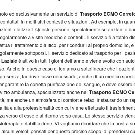
solo ed esclusivamente un servizio di
Trasporto ECMO Cerreto
ntattati in molti altri contesti e situazioni. Ad esempio, in quant
 pazienti dializzati. Queste persone, specialmente se anziani o b
 regolarmente a visite mediche e controlli. Il servizio è a totale di
ffettua il trattamento dialitico, per ricondurli al proprio domicili
larmente sottoporsi. Il servizio dedicato al trasporto per i pazien
 Laziale
è attivo in tutti i giorni dell’anno e viene svolto con a
esso. Anche in questo caso ci teniamo a sottolineare che i pazie
la presenza, laddove fosse necessario, anche di un medico special
er garantire la corretta purificazione del sangue, e deve essere e
rvizio ambulanza, specializzato anche nel
Trasporto ECMO Cer
ità, ma anche un’atmosfera di comfort e relax, instaurando un ra
ità e alla professionalità con cui viene effettuato il trasferimento
a verso di esse e al ritorno verso casa. Lo stesso servizio viene
sioterapia e riabilitazione. Vi vogliamo ricordare che la nostra s
 alcuni veicoli pensati per questo preciso scopo, di prendersi cu