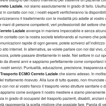
reto Laziale
, noi siamo assolutamente in grado di farlo. Usufru
si in contatto con noi, i nostri esperti verificheranno la disponib
nizzeranno il trasferimento con le modalità più adatte al vostro 
e mani di persone competenti, veri professionisti del settore ch
erreto Laziale
avvenga in maniera impeccabile e senza alcuna
vi in contatto con la nostra società telefonando al numero che po
omunicazioni rapide di ogni genere, potete scriverci all’indirizzo
sito internet. In alternativa, se volete parlare con noi dal vivo,
ncora, potete passare direttamente in sede. Nel settore in cui ope
o da diversi anni e sappiamo perfettamente come comportarci in o
 nostri servizi. Puntualità, educazione, precisione, trasparenza 
l
Trasporto ECMO Cerreto Laziale
che siamo adesso. In moltiss
l trattamento ricevuto. Alla luce di tutto questo, non rinunciate a
e con noi al vostro fianco il trasporto verso strutture sanitarie
appiamo come svolgere il nostro mestiere e siamo pienamente co
a in grado di occuparsi del trasporto pazienti, disabili, anziani 
tà rappresenta la scelta migliore che possiate fare. Parola di ver