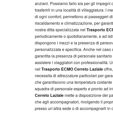
anziani. Possiamo farlo sia per gli impegni q
trasferirli in una località di villeggiatura. I 
di ogni comfort, permettono ai passeggeri di 
riscaldamento e climatizzazione, per garanti
nostra ditta specializzata nel
Trasporto EC
periodicamente o quotidianamente, e ad istitu
dispongono i mezzi e la presenza di personal
personalizzata e specifica. Anche nel caso d
garantita la presenza di personale sanitario 
assistere i viaggiatori con professionalità. 
nel
Trasporto ECMO Cerreto Laziale
offre
necessita di attrezzature particolari per gara
che garantiscono una temperatura costante e 
squadra di personale esperto e pronto ad int
Cerreto Laziale
mette a disposizione dei paz
che agli accompagnatori, rivolgendo il propri
presso un’altra sede o di accompagnarli in oc