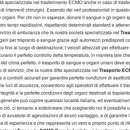
tà specializzata nel trasferimento ECMO anche in caso di trasfer
o di interventi chirurgici. Essendo dei veri professionisti in quest
 organi. Per chi non lo sapesse, donare il sangue o gli organi s
tro tempi rapidissimi, rispettando determinati standard e attenen
servizio di ambulanza che la nostra società specializzata nel
Tras
gani per trapianto e sangue grazie agli automezzi predisposti co
 fino al luogo di destinazione. I veicoli attrezzati per effettuare
curano il perfetto controllo della temperatura, in maniera tale ch
del clima perfetto, il trasporto di sangue e organi umani deve es
 di servizio, che la nostra ditta specializzata nel
Trasporto ECM
 controlli accurati per garantire perfette condizioni di asetticità
le luci di sicurezza, consentono agli operatori di effettuare il t
egrità e le perfette condizioni degli organi destinati al trapiant
in generale può coprire qualsiasi località italiana, ed eventualm
tto ciò, ci teniamo a sottolineare che scegliendo noi è possibile
avvalersi di agevolazioni di sicuro vantaggio, e di garantire la 
a di esperienza e che rappresenta un vero e proprio punto di ri