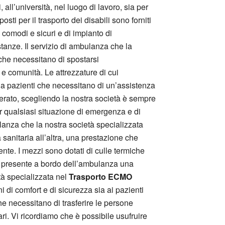
all’università, nel luogo di lavoro, sia per
osti per il trasporto dei disabili sono forniti
 comodi e sicuri e di impianto di
tanze. Il servizio di ambulanza che la
 che necessitano di spostarsi
 e comunità. Le attrezzature di cui
e a pazienti che necessitano di un’assistenza
derato, scegliendo la nostra società è sempre
per qualsiasi situazione di emergenza e di
ulanza che la nostra società specializzata
 sanitaria all’altra, una prestazione che
ente. I mezzi sono dotati di culle termiche
i è presente a bordo dell’ambulanza una
tà specializzata nel
Trasporto ECMO
 di comfort e di sicurezza sia ai pazienti
he necessitano di trasferire le persone
ari. Vi ricordiamo che è possibile usufruire