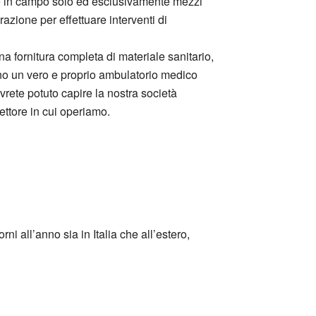
te in campo solo ed esclusivamente mezzi
azione per effettuare interventi di
a fornitura completa di materiale sanitario,
cono un vero e proprio ambulatorio medico
rete potuto capire la nostra società
ttore in cui operiamo.
ni all’anno sia in Italia che all’estero,