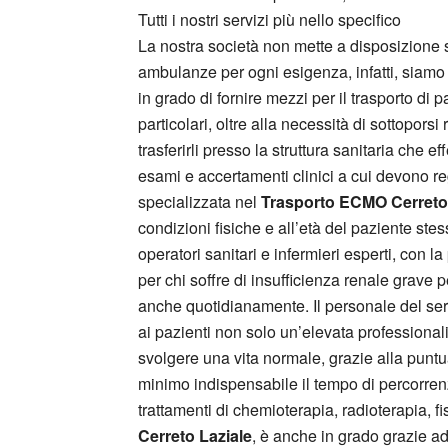
Tutti i nostri servizi più nello specifico
La nostra società non mette a disposizione 
ambulanze per ogni esigenza, infatti, siamo co
in grado di fornire mezzi per il trasporto di
particolari, oltre alla necessità di sottoporsi
trasferirli presso la struttura sanitaria che e
esami e accertamenti clinici a cui devono rego
specializzata nel
Trasporto ECMO Cerreto
condizioni fisiche e all’età del paziente st
operatori sanitari e infermieri esperti, con 
per chi soffre di insufficienza renale grave p
anche quotidianamente. Il personale del se
ai pazienti non solo un’elevata professional
svolgere una vita normale, grazie alla puntual
minimo indispensabile il tempo di percorrenz
trattamenti di chemioterapia, radioterapia, fi
Cerreto Laziale
, è anche in grado grazie ad