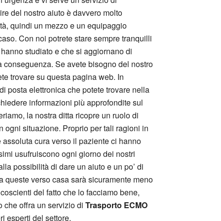
ire del nostro aiuto è davvero molto
ilità, quindi un mezzo e un equipaggio
caso. Con noi potrete stare sempre tranquilli
e hanno studiato e che si aggiornano di
 conseguenza. Se avete bisogno del nostro
tete trovare su questa pagina web. In
 di posta elettronica che potete trovare nella
 chiedere informazioni più approfondite sul
riamo, la nostra ditta ricopre un ruolo di
gni situazione. Proprio per tali ragioni in
e assoluta cura verso il paziente ci hanno
imi usufruiscono ogni giorno dei nostri
lla possibilità di dare un aiuto e un po’ di
 o da queste verso casa sarà sicuramente meno
scienti del fatto che lo facciamo bene,
o che offra un servizio di
Trasporto ECMO
i esperti del settore.