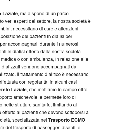
 Laziale
, ma dispone di un parco
o veri esperti del settore, la nostra società è
ambini, necessitano di cure e attenzioni
sposizione dei pazienti in dialisi per
o, e per accompagnarli durante i numerosi
ti in dialisi offerto dalla nostra società
uto medica o con ambulanza, in relazione alle
nti dializzati vengono accompagnati da
izzato. Il trattamento dialitico è necessario
ffettuata con regolarità, in alcuni casi
reto Laziale
, che mettiamo in campo offre
pporto amichevole, e permette loro di
 nelle strutture sanitarie, limitando al
 offerto ai pazienti che devono sottoporsi a
ocietà, specializzata nel
Trasporto ECMO
ra del trasporto di passeggeri disabili e