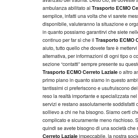
ambulanza abilitato al
Trasporto ECMO Cer
semplice, infatti una volta che vi sarete mes
disponibile, valuteranno la situazione e orga
in quanto possiamo garantirvi che siete nell
continuo per far sì che il
Trasporto ECMO C
aiuto, tutto quello che dovete fare è metter
alternativa, per informazioni di ogni tipo o c
sezione “contatti” sempre presente su questo 
Trasporto ECMO Cerreto Laziale
o altro a
primo piano in quanto siamo in questo ambit
tantissimi ci preferiscono e usufruiscono dei
reso la realtà importante e specializzata ne
servizi e restano assolutamente soddisfatti de
sollievo a chi ne ha bisogno. Siamo certi ch
complicato e sicuramente meno rischioso. S
quindi se avete bisogno di una società che si
Cerreto Laziale
impeccabile, la nostra socie