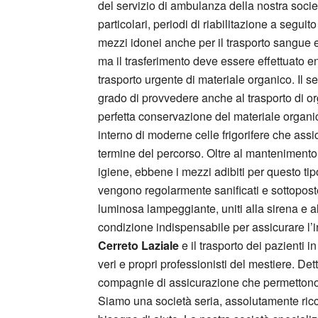
del servizio di ambulanza della nostra socie
particolari, periodi di riabilitazione a seguit
mezzi idonei anche per il trasporto sangue e
ma il trasferimento deve essere effettuato en
trasporto urgente di materiale organico. Il 
grado di provvedere anche al trasporto di or
perfetta conservazione del materiale organico
interno di moderne celle frigorifere che assi
termine del percorso. Oltre al mantenimento 
igiene, ebbene i mezzi adibiti per questo tipo
vengono regolarmente sanificati e sottoposte a
luminosa lampeggiante, uniti alla sirena e al
condizione indispensabile per assicurare l’int
Cerreto Laziale
e il trasporto dei pazienti 
veri e propri professionisti del mestiere. De
compagnie di assicurazione che permettono di 
Siamo una società seria, assolutamente ricc