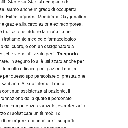
ibili, 24 ore su 24, e si occupano del
enza, siamo anche in grado di occuparci
le
(ExtraCorporeal Membrane Oxygenation)
he grazie alla circolazione extracorporea,
indicato nel ridurre la mortalità nei
a un trattamento medico e farmacologico
le del cuore, e con un ossigenatore a
 che viene utilizzato per il
Trasporto
are. In seguito lo si è utilizzato anche per
to molto efficace per i pazienti che, a
e per questo tipo particolare di prestazione
sanitaria. Al suo interno il ruolo
 continua assistenza al paziente, il
a formazione della quale il personale
ri con competenze avanzate, esperienza in
zzo di sofisticate unità mobili di
po di emergenza nonché per il supporto
n urgenza e vi serve un servizio di