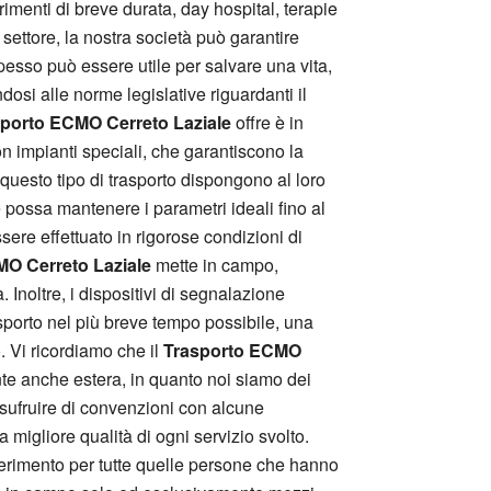
imenti di breve durata, day hospital, terapie
o settore, la nostra società può garantire
pesso può essere utile per salvare una vita,
dosi alle norme legislative riguardanti il
porto ECMO Cerreto Laziale
offre è in
n impianti speciali, che garantiscono la
 questo tipo di trasporto dispongono al loro
e possa mantenere i parametri ideali fino al
sere effettuato in rigorose condizioni di
O Cerreto Laziale
mette in campo,
. Inoltre, i dispositivi di segnalazione
rasporto nel più breve tempo possibile, una
o. Vi ricordiamo che il
Trasporto ECMO
ente anche estera, in quanto noi siamo dei
 usufruire di convenzioni con alcune
migliore qualità di ogni servizio svolto.
ferimento per tutte quelle persone che hanno