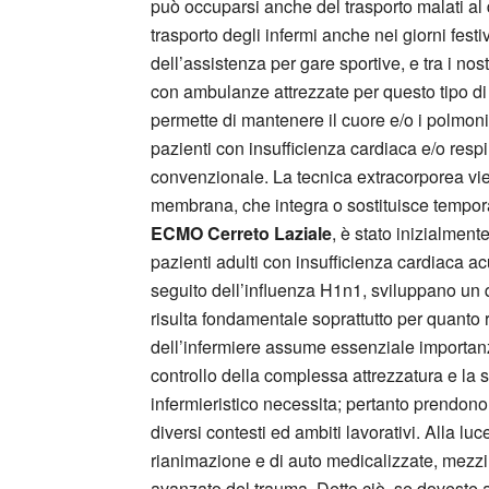
può occuparsi anche del trasporto malati al di
trasporto degli infermi anche nei giorni fest
dell’assistenza per gare sportive, e tra i nost
con ambulanze attrezzate per questo tipo di p
permette di mantenere il cuore e/o i polmoni 
pazienti con insufficienza cardiaca e/o resp
convenzionale. La tecnica extracorporea vie
membrana, che integra o sostituisce tempora
ECMO Cerreto Laziale
, è stato inizialment
pazienti adulti con insufficienza cardiaca ac
seguito dell’influenza H1n1, sviluppano un qu
risulta fondamentale soprattutto per quanto 
dell’infermiere assume essenziale importanza
controllo della complessa attrezzatura e la 
infermieristico necessita; pertanto prendono
diversi contesti ed ambiti lavorativi. Alla luc
rianimazione e di auto medicalizzate, mezzi
avanzato del trauma. Detto ciò, se doveste a