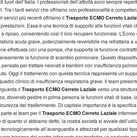
 fuori dell’Italia. I professionisti dell’attività sono sempre reper
ivi. Tra i tanti servizi che offriamo con professionalità e compet
ri servizi più recenti offriamo il
Trasporto ECMO Cerreto Lazia
restazioni. Essa è una tecnica di supporto alle funzioni vitali c
a riposo, consentendo così il loro recupero funzionale. L’Ecmo è 
iratoria acuta grave, potenzialmente reversibile ma refrattaria 
ne effettuata con una pompa, che supporta la funzione contratti
neamente la funzione di scambio polmonare. Questo dispositivo,
e pensato per trattare neonati e bambini con insufficienza polmon
uta. Oggi il trattamento con questa tecnica rappresenta un suppor
adro clinico di insufficienza respiratoria grave. Il team present
riguarda il
Trasporto ECMO Cerreto Laziale
verso una struttura 
, dovendo gestire in prima persona le funzioni vitali di base, la
sicurezza del trasferimento. Di capitale importanza è la specific
 parte ai team per il
Trasporto ECMO Cerreto Laziale
infermie
e di quanto vi abbiamo detto, la nostra società si avvale dell’utili
 tecnologicamente all’avanguardia e attrezzati per qualsiasi ti
vere bisogno del nostro intervento per trasferire un paziente co