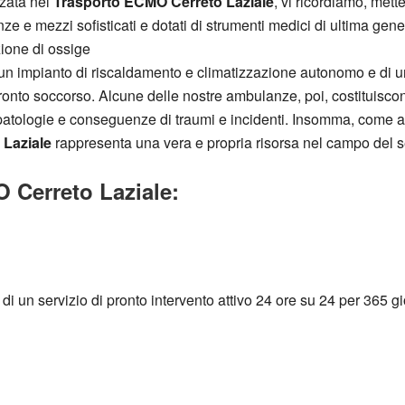
zzata nel
Trasporto ECMO Cerreto Laziale
, vi ricordiamo, met
 e mezzi sofisticati e dotati di strumenti medici di ultima gener
zione di ossige
 un impianto di riscaldamento e climatizzazione autonomo e di un
di pronto soccorso. Alcune delle nostre ambulanze, poi, costituis
 patologie e conseguenze di traumi e incidenti. Insomma, come av
 Laziale
rappresenta una vera e propria risorsa nel campo del se
 Cerreto Laziale:
i un servizio di pronto intervento attivo 24 ore su 24 per 365 gior