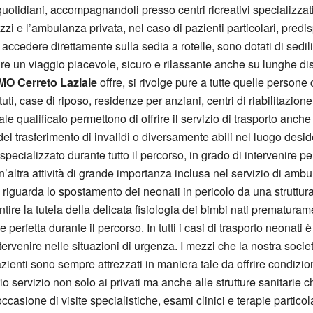
uotidiani, accompagnandoli presso centri ricreativi specializzati, 
mezzi e l’ambulanza privata, nel caso di pazienti particolari, predisp
accedere direttamente sulla sedia a rotelle, sono dotati di sedili
re un viaggio piacevole, sicuro e rilassante anche su lunghe dis
MO Cerreto Laziale
offre, si rivolge pure a tutte quelle persone
ti, case di riposo, residenze per anziani, centri di riabilitazione
e qualificato permettono di offrire il servizio di trasporto anch
el trasferimento di invalidi o diversamente abili nel luogo desi
specializzato durante tutto il percorso, in grado di intervenire 
Un’altra attività di grande importanza inclusa nel servizio di amb
, riguarda lo spostamento dei neonati in pericolo da una struttura
ntire la tutela della delicata fisiologia dei bimbi nati prematuram
perfetta durante il percorso. In tutti i casi di trasporto neonat
ervenire nelle situazioni di urgenza. I mezzi che la nostra socie
ienti sono sempre attrezzati in maniera tale da offrire condizioni
o servizio non solo ai privati ma anche alle strutture sanitarie c
casione di visite specialistiche, esami clinici e terapie particol