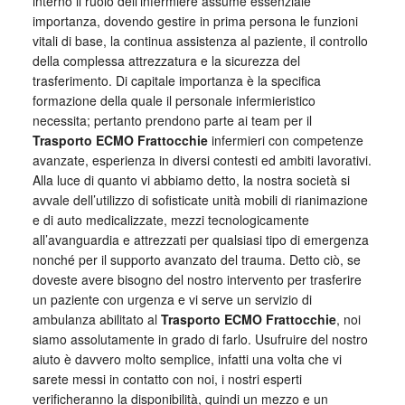
interno il ruolo dell’infermiere assume essenziale
importanza, dovendo gestire in prima persona le funzioni
vitali di base, la continua assistenza al paziente, il controllo
della complessa attrezzatura e la sicurezza del
trasferimento. Di capitale importanza è la specifica
formazione della quale il personale infermieristico
necessita; pertanto prendono parte ai team per il
Trasporto ECMO Frattocchie
infermieri con competenze
avanzate, esperienza in diversi contesti ed ambiti lavorativi.
Alla luce di quanto vi abbiamo detto, la nostra società si
avvale dell’utilizzo di sofisticate unità mobili di rianimazione
e di auto medicalizzate, mezzi tecnologicamente
all’avanguardia e attrezzati per qualsiasi tipo di emergenza
nonché per il supporto avanzato del trauma. Detto ciò, se
doveste avere bisogno del nostro intervento per trasferire
un paziente con urgenza e vi serve un servizio di
ambulanza abilitato al
Trasporto ECMO Frattocchie
, noi
siamo assolutamente in grado di farlo. Usufruire del nostro
aiuto è davvero molto semplice, infatti una volta che vi
sarete messi in contatto con noi, i nostri esperti
verificheranno la disponibilità, quindi un mezzo e un