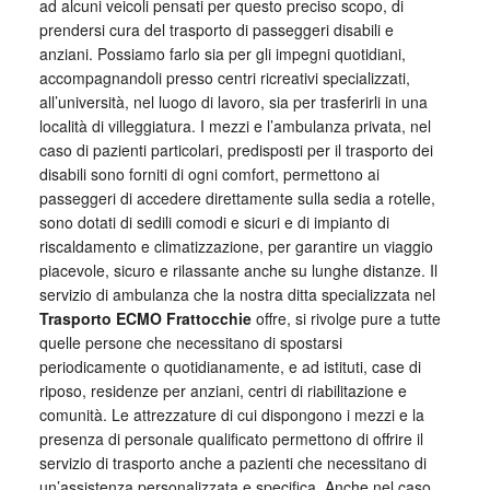
ad alcuni veicoli pensati per questo preciso scopo, di
prendersi cura del trasporto di passeggeri disabili e
anziani. Possiamo farlo sia per gli impegni quotidiani,
accompagnandoli presso centri ricreativi specializzati,
all’università, nel luogo di lavoro, sia per trasferirli in una
località di villeggiatura. I mezzi e l’ambulanza privata, nel
caso di pazienti particolari, predisposti per il trasporto dei
disabili sono forniti di ogni comfort, permettono ai
passeggeri di accedere direttamente sulla sedia a rotelle,
sono dotati di sedili comodi e sicuri e di impianto di
riscaldamento e climatizzazione, per garantire un viaggio
piacevole, sicuro e rilassante anche su lunghe distanze. Il
servizio di ambulanza che la nostra ditta specializzata nel
Trasporto ECMO Frattocchie
offre, si rivolge pure a tutte
quelle persone che necessitano di spostarsi
periodicamente o quotidianamente, e ad istituti, case di
riposo, residenze per anziani, centri di riabilitazione e
comunità. Le attrezzature di cui dispongono i mezzi e la
presenza di personale qualificato permettono di offrire il
servizio di trasporto anche a pazienti che necessitano di
un’assistenza personalizzata e specifica. Anche nel caso