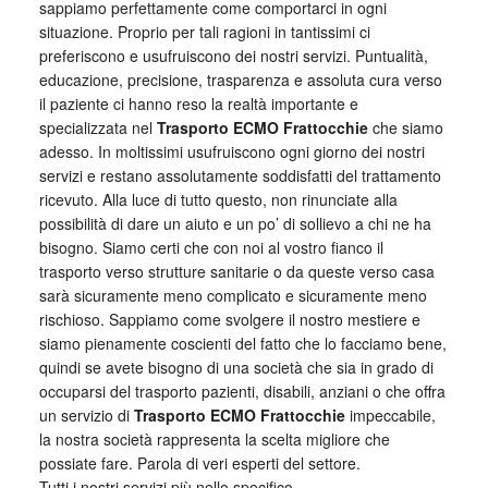
sappiamo perfettamente come comportarci in ogni
situazione. Proprio per tali ragioni in tantissimi ci
preferiscono e usufruiscono dei nostri servizi. Puntualità,
educazione, precisione, trasparenza e assoluta cura verso
il paziente ci hanno reso la realtà importante e
specializzata nel
Trasporto ECMO Frattocchie
che siamo
adesso. In moltissimi usufruiscono ogni giorno dei nostri
servizi e restano assolutamente soddisfatti del trattamento
ricevuto. Alla luce di tutto questo, non rinunciate alla
possibilità di dare un aiuto e un po’ di sollievo a chi ne ha
bisogno. Siamo certi che con noi al vostro fianco il
trasporto verso strutture sanitarie o da queste verso casa
sarà sicuramente meno complicato e sicuramente meno
rischioso. Sappiamo come svolgere il nostro mestiere e
siamo pienamente coscienti del fatto che lo facciamo bene,
quindi se avete bisogno di una società che sia in grado di
occuparsi del trasporto pazienti, disabili, anziani o che offra
un servizio di
Trasporto ECMO Frattocchie
impeccabile,
la nostra società rappresenta la scelta migliore che
possiate fare. Parola di veri esperti del settore.
Tutti i nostri servizi più nello specifico