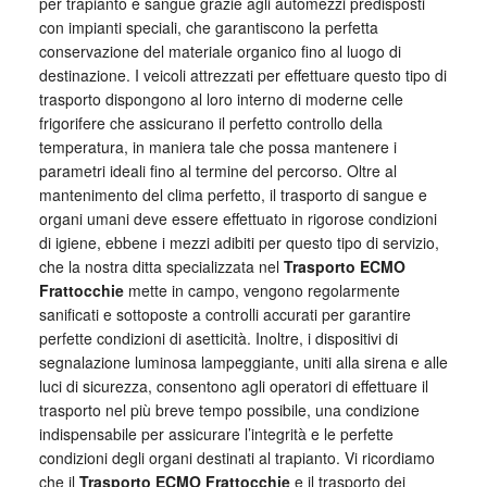
per trapianto e sangue grazie agli automezzi predisposti
con impianti speciali, che garantiscono la perfetta
conservazione del materiale organico fino al luogo di
destinazione. I veicoli attrezzati per effettuare questo tipo di
trasporto dispongono al loro interno di moderne celle
frigorifere che assicurano il perfetto controllo della
temperatura, in maniera tale che possa mantenere i
parametri ideali fino al termine del percorso. Oltre al
mantenimento del clima perfetto, il trasporto di sangue e
organi umani deve essere effettuato in rigorose condizioni
di igiene, ebbene i mezzi adibiti per questo tipo di servizio,
che la nostra ditta specializzata nel
Trasporto ECMO
Frattocchie
mette in campo, vengono regolarmente
sanificati e sottoposte a controlli accurati per garantire
perfette condizioni di asetticità. Inoltre, i dispositivi di
segnalazione luminosa lampeggiante, uniti alla sirena e alle
luci di sicurezza, consentono agli operatori di effettuare il
trasporto nel più breve tempo possibile, una condizione
indispensabile per assicurare l’integrità e le perfette
condizioni degli organi destinati al trapianto. Vi ricordiamo
che il
Trasporto ECMO Frattocchie
e il trasporto dei