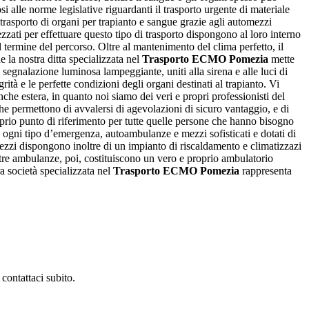
i alle norme legislative riguardanti il trasporto urgente di materiale
trasporto di organi per trapianto e sangue grazie agli automezzi
ezzati per effettuare questo tipo di trasporto dispongono al loro interno
l termine del percorso. Oltre al mantenimento del clima perfetto, il
e la nostra ditta specializzata nel
Trasporto ECMO Pomezia
mette
i segnalazione luminosa lampeggiante, uniti alla sirena e alle luci di
ità e le perfette condizioni degli organi destinati al trapianto. Vi
nche estera, in quanto noi siamo dei veri e propri professionisti del
he permettono di avvalersi di agevolazioni di sicuro vantaggio, e di
roprio punto di riferimento per tutte quelle persone che hanno bisogno
 ogni tipo d’emergenza, autoambulanze e mezzi sofisticati e dotati di
mezzi dispongono inoltre di un impianto di riscaldamento e climatizzazi
ostre ambulanze, poi, costituiscono un vero e proprio ambulatorio
a società specializzata nel
Trasporto ECMO Pomezia
rappresenta
 contattaci subito.