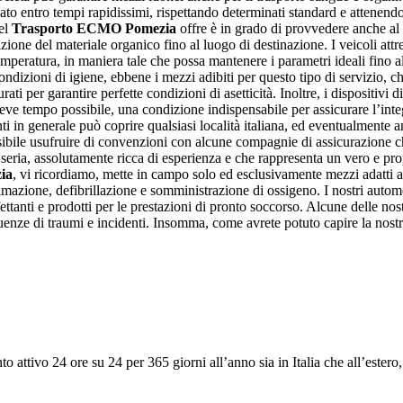
uato entro tempi rapidissimi, rispettando determinati standard e attenendos
nel
Trasporto ECMO Pomezia
offre è in grado di provvedere anche al 
zione del materiale organico fino al luogo di destinazione. I veicoli attr
temperatura, in maniera tale che possa mantenere i parametri ideali fino a
ndizioni di igiene, ebbene i mezzi adibiti per questo tipo di servizio, ch
ti per garantire perfette condizioni di asetticità. Inoltre, i dispositivi d
reve tempo possibile, una condizione indispensabile per assicurare l’integr
nti in generale può coprire qualsiasi località italiana, ed eventualmente a
ssibile usufruire di convenzioni con alcune compagnie di assicurazione c
à seria, assolutamente ricca di esperienza e che rappresenta un vero e p
ia
, vi ricordiamo, mette in campo solo ed esclusivamente mezzi adatti a
nimazione, defibrillazione e somministrazione di ossigeno. I nostri auto
ettanti e prodotti per le prestazioni di pronto soccorso. Alcune delle n
uenze di traumi e incidenti. Insomma, come avrete potuto capire la nostr
 attivo 24 ore su 24 per 365 giorni all’anno sia in Italia che all’estero,