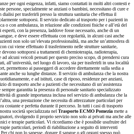
ze per ogni esigenza, infatti, siamo contattati in molti altri contesti e
Queste persone, specialmente se anziani o bambini, necessitano di cure e
ialisi per trasferirli presso la struttura sanitaria che effettua il
armente sottoporsi. Il servizio dedicato al trasporto per i pazienti in
ica o con ambulanza, in relazione alle condizioni fisiche e all’età del
i esperti, con la presenza, laddove fosse necessario, anche di un
 sangue, e deve essere effettuata con regolarità, in alcuni casi anche
azienti non solo un’elevata professionalità, ma anche un’atmosfera di
n cui viene effettuato il trasferimento nelle strutture sanitarie,
e devono sottoporsi a trattamenti di chemioterapia, radioterapia,
e ad alcuni veicoli pensati per questo preciso scopo, di prendersi cura
 all’università, nel luogo di lavoro, sia per trasferirli in una località
mfort, permettono ai passeggeri di accedere direttamente sulla sedia a
ssante anche su lunghe distanze. Il servizio di ambulanza che la nostra
uotidianamente, e ad istituti, case di riposo, residenze per anziani,
vizio di trasporto anche a pazienti che necessitano di un’assistenza
è sempre garantita la presenza di personale sanitario specializzato
 attività di grande importanza inclusa nel servizio di ambulanza che la
’altra, una prestazione che necessita di attrezzature particolari per
costante e perfetta durante il percorso. In tutti i casi di trasporto
nostra società specializzata nel
Trasporto ECMO Pomezia
mette a
gnatori, rivolgendo il proprio servizio non solo ai privati ma anche alle
nici e terapie particolari. Vi ricordiamo che è possibile usufruire del
pie particolari, periodi di riabilitazione a seguito di interventi
i. Per chi non lo sapesse, donare il sangue o gli organi spesso può