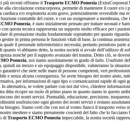
zi più recenti offriamo il
Trasporto ECMO Pomezia
(ExtraCorporeal 
zie alla circolazione extracorporea, permette di mantenere il cuore e/o i
nza cardiaca e/o respiratoria acuta grave, potenzialmente reversibile ma 
 funzione contrattile del cuore, e con un ossigenatore a membrana, che 
 ECMO Pomezia
, è stato inizialmente pensato per trattare neonati e ba
to con questa tecnica rappresenta un supporto molto efficace per i pazie
colare di prestazione risulta fondamentale soprattutto per quanto riguarda
estire in prima persona le funzioni vitali di base, la continua assistenza
a quale il personale infermieristico necessita; pertanto prendono parte a
di quanto vi abbiamo detto, la nostra società si avvale dell’utilizzo di s
ergenza nonché per il supporto avanzato del trauma. Detto ciò, se dovest
CMO Pomezia
, noi siamo assolutamente in grado di farlo. Usufruire del
ità, quindi un mezzo e un equipaggio disponibile, valuteranno la situazio
 garantirvi che siete nelle mani di persone competenti, veri professionis
e e senza alcuna conseguenza. Se avete bisogno del nostro aiuto, tutto 
nativa, per informazioni di ogni tipo o comunicazioni rapide di ogni gene
. In alternativa, se volete parlare con noi dal vivo, chiedere informazio
ostra ditta ricopre un ruolo di primo piano in quanto siamo in questo am
ruiscono dei nostri servizi. Puntualità, educazione, precisione, trasparenz
tissimi usufruiscono ogni giorno dei nostri servizi e restano assolutamen
ne ha bisogno. Siamo certi che con noi al vostro fianco il trasporto verso
stro mestiere e siamo pienamente coscienti del fatto che lo facciamo be
io di
Trasporto ECMO Pomezia
impeccabile, la nostra società rapprese