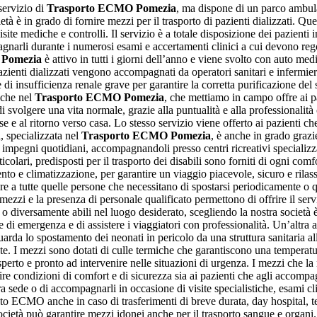
servizio di
Trasporto ECMO Pomezia
, ma dispone di un parco ambulan
ietà è in grado di fornire mezzi per il trasporto di pazienti dializzati. 
site mediche e controlli. Il servizio è a totale disposizione dei pazienti in d
agnarli durante i numerosi esami e accertamenti clinici a cui devono regol
 Pomezia
è attivo in tutti i giorni dell’anno e viene svolto con auto med
azienti dializzati vengono accompagnati da operatori sanitari e infermier
e di insufficienza renale grave per garantire la corretta purificazione del
nche nel
Trasporto ECMO Pomezia
, che mettiamo in campo offre ai p
volgere una vita normale, grazie alla puntualità e alla professionalità co
 e al ritorno verso casa. Lo stesso servizio viene offerto ai pazienti ch
à, specializzata nel
Trasporto ECMO Pomezia
, è anche in grado grazi
 impegni quotidiani, accompagnandoli presso centri ricreativi specializzati,
ticolari, predisposti per il trasporto dei disabili sono forniti di ogni co
mento e climatizzazione, per garantire un viaggio piacevole, sicuro e rila
ure a tutte quelle persone che necessitano di spostarsi periodicamente o q
 mezzi e la presenza di personale qualificato permettono di offrire il ser
 o diversamente abili nel luogo desiderato, scegliendo la nostra società 
ne di emergenza e di assistere i viaggiatori con professionalità. Un’altra
uarda lo spostamento dei neonati in pericolo da una struttura sanitaria all
te. I mezzi sono dotati di culle termiche che garantiscono una temperatura 
rto e pronto ad intervenire nelle situazioni di urgenza. I mezzi che la 
ire condizioni di comfort e di sicurezza sia ai pazienti che agli accompa
tra sede o di accompagnarli in occasione di visite specialistiche, esami cli
to ECMO anche in caso di trasferimenti di breve durata, day hospital, tera
 società può garantire mezzi idonei anche per il trasporto sangue e organ