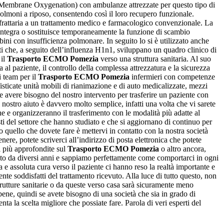
Membrane Oxygenation) con ambulanze attrezzate per questo tipo di
 polmoni a riposo, consentendo così il loro recupero funzionale.
refrattaria a un trattamento medico e farmacologico convenzionale. La
integra o sostituisce temporaneamente la funzione di scambio
mbini con insufficienza polmonare. In seguito lo si è utilizzato anche
nti che, a seguito dell’influenza H1n1, sviluppano un quadro clinico di
 il
Trasporto ECMO Pomezia
verso una struttura sanitaria. Al suo
 al paziente, il controllo della complessa attrezzatura e la sicurezza
i team per il
Trasporto ECMO Pomezia
infermieri con competenze
ofisticate unità mobili di rianimazione e di auto medicalizzate, mezzi
e avere bisogno del nostro intervento per trasferire un paziente con
 nostro aiuto è davvero molto semplice, infatti una volta che vi sarete
ne e organizzeranno il trasferimento con le modalità più adatte al
ti del settore che hanno studiato e che si aggiornano di continuo per
quello che dovete fare è mettervi in contatto con la nostra società
re, potete scriverci all’indirizzo di posta elettronica che potete
ni più approfondite sul
Trasporto ECMO Pomezia
o altro ancora,
bito da diversi anni e sappiamo perfettamente come comportarci in ogni
a e assoluta cura verso il paziente ci hanno reso la realtà importante e
te soddisfatti del trattamento ricevuto. Alla luce di tutto questo, non
 strutture sanitarie o da queste verso casa sarà sicuramente meno
ne, quindi se avete bisogno di una società che sia in grado di
nta la scelta migliore che possiate fare. Parola di veri esperti del