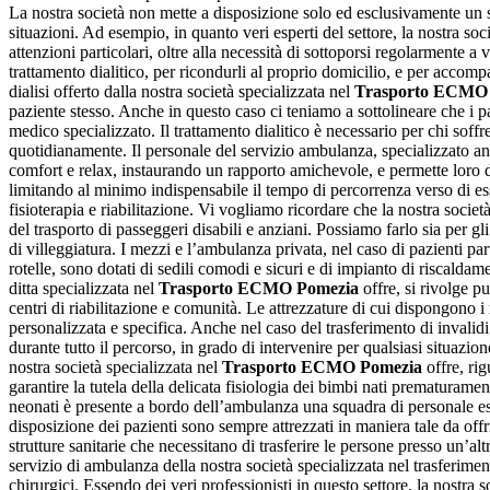
La nostra società non mette a disposizione solo ed esclusivamente un 
situazioni. Ad esempio, in quanto veri esperti del settore, la nostra soc
attenzioni particolari, oltre alla necessità di sottoporsi regolarmente a vi
trattamento dialitico, per ricondurli al proprio domicilio, e per accomp
dialisi offerto dalla nostra società specializzata nel
Trasporto ECMO
paziente stesso. Anche in questo caso ci teniamo a sottolineare che i p
medico specializzato. Il trattamento dialitico è necessario per chi soffr
quotidianamente. Il personale del servizio ambulanza, specializzato a
comfort e relax, instaurando un rapporto amichevole, e permette loro di s
limitando al minimo indispensabile il tempo di percorrenza verso di esse
fisioterapia e riabilitazione. Vi vogliamo ricordare che la nostra societ
del trasporto di passeggeri disabili e anziani. Possiamo farlo sia per gli
di villeggiatura. I mezzi e l’ambulanza privata, nel caso di pazienti par
rotelle, sono dotati di sedili comodi e sicuri e di impianto di riscalda
ditta specializzata nel
Trasporto ECMO Pomezia
offre, si rivolge p
centri di riabilitazione e comunità. Le attrezzature di cui dispongono i
personalizzata e specifica. Anche nel caso del trasferimento di invalidi
durante tutto il percorso, in grado di intervenire per qualsiasi situazio
nostra società specializzata nel
Trasporto ECMO Pomezia
offre, rig
garantire la tutela della delicata fisiologia dei bimbi nati prematuramen
neonati è presente a bordo dell’ambulanza una squadra di personale espe
disposizione dei pazienti sono sempre attrezzati in maniera tale da offr
strutture sanitarie che necessitano di trasferire le persone presso un’al
servizio di ambulanza della nostra società specializzata nel trasferimen
chirurgici. Essendo dei veri professionisti in questo settore, la nostra