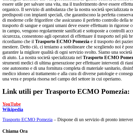
essere utile per salvare una vita, ma il trasferimento deve essere effett
organico. Il servizio di ambulanza che la nostra società specializzata 
predisposti con impianti speciali, che garantiscono la perfetta conserva
di moderne celle frigorifere che assicurano il perfetto controllo della 
trasporto di sangue e organi umani deve essere effettuato in rigorose co
in campo, vengono regolarmente sanificati e sottoposte a controlli accura
sicurezza, consentono agli operatori di effettuare il trasporto nel più b
ricordiamo che il
Trasporto ECMO Pomezia
e il trasporto dei pazie
mestiere. Detto ciò, ci teniamo a sottolineare che scegliendo noi è po
garantire la migliore qualità di ogni servizio svolto. Siamo una societ
di aiuto. La nostra società specializzata nel
Trasporto ECMO Pomez
strumenti medici di ultima generazione per effettuare interventi di ria
one autonomo e di una fornitura completa di materiale sanitario, disinf
medico idoneo al trattamento e alla cura di diverse patologie e conseg
una vera e propria risorsa nel campo del settore in cui operiamo.
Link utili per
Trasporto ECMO Pomezia:
YouTube
Wikipedia
Trasporto ECMO Pomezia
– Dispone di un servizio di pronto intervento
Chiama Ora