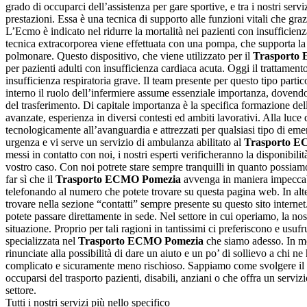
grado di occuparci dell’assistenza per gare sportive, e tra i nostri servi
prestazioni. Essa è una tecnica di supporto alle funzioni vitali che gra
L’Ecmo è indicato nel ridurre la mortalità nei pazienti con insufficie
tecnica extracorporea viene effettuata con una pompa, che supporta la
polmonare. Questo dispositivo, che viene utilizzato per il
Trasporto
per pazienti adulti con insufficienza cardiaca acuta. Oggi il trattamen
insufficienza respiratoria grave. Il team presente per questo tipo parti
interno il ruolo dell’infermiere assume essenziale importanza, dovendo g
del trasferimento. Di capitale importanza è la specifica formazione dell
avanzate, esperienza in diversi contesti ed ambiti lavorativi. Alla luce 
tecnologicamente all’avanguardia e attrezzati per qualsiasi tipo di em
urgenza e vi serve un servizio di ambulanza abilitato al
Trasporto E
messi in contatto con noi, i nostri esperti verificheranno la disponibil
vostro caso. Con noi potrete stare sempre tranquilli in quanto possiamo
far sì che il
Trasporto ECMO Pomezia
avvenga in maniera impeccabil
telefonando al numero che potete trovare su questa pagina web. In alter
trovare nella sezione “contatti” sempre presente su questo sito internet
potete passare direttamente in sede. Nel settore in cui operiamo, la n
situazione. Proprio per tali ragioni in tantissimi ci preferiscono e usuf
specializzata nel
Trasporto ECMO Pomezia
che siamo adesso. In mol
rinunciate alla possibilità di dare un aiuto e un po’ di sollievo a chi 
complicato e sicuramente meno rischioso. Sappiamo come svolgere il no
occuparsi del trasporto pazienti, disabili, anziani o che offra un serviz
settore.
Tutti i nostri servizi più nello specifico