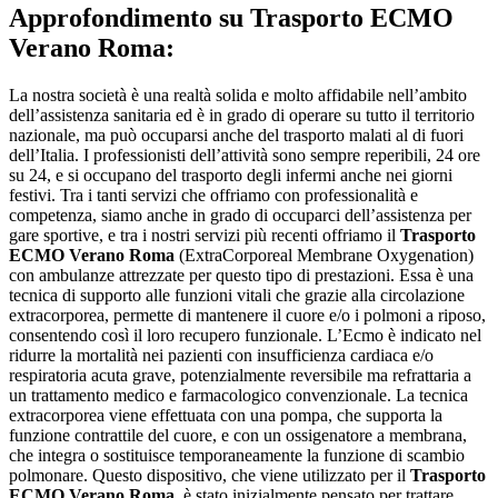
Approfondimento su
Trasporto ECMO
Verano Roma:
La nostra società è una realtà solida e molto affidabile nell’ambito
dell’assistenza sanitaria ed è in grado di operare su tutto il territorio
nazionale, ma può occuparsi anche del trasporto malati al di fuori
dell’Italia. I professionisti dell’attività sono sempre reperibili, 24 ore
su 24, e si occupano del trasporto degli infermi anche nei giorni
festivi. Tra i tanti servizi che offriamo con professionalità e
competenza, siamo anche in grado di occuparci dell’assistenza per
gare sportive, e tra i nostri servizi più recenti offriamo il
Trasporto
ECMO Verano Roma
(ExtraCorporeal Membrane Oxygenation)
con ambulanze attrezzate per questo tipo di prestazioni. Essa è una
tecnica di supporto alle funzioni vitali che grazie alla circolazione
extracorporea, permette di mantenere il cuore e/o i polmoni a riposo,
consentendo così il loro recupero funzionale. L’Ecmo è indicato nel
ridurre la mortalità nei pazienti con insufficienza cardiaca e/o
respiratoria acuta grave, potenzialmente reversibile ma refrattaria a
un trattamento medico e farmacologico convenzionale. La tecnica
extracorporea viene effettuata con una pompa, che supporta la
funzione contrattile del cuore, e con un ossigenatore a membrana,
che integra o sostituisce temporaneamente la funzione di scambio
polmonare. Questo dispositivo, che viene utilizzato per il
Trasporto
ECMO Verano Roma
, è stato inizialmente pensato per trattare