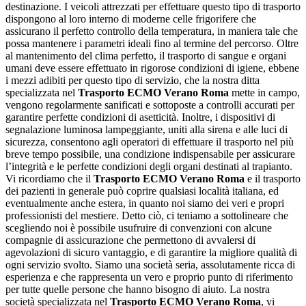
destinazione. I veicoli attrezzati per effettuare questo tipo di trasporto
dispongono al loro interno di moderne celle frigorifere che
assicurano il perfetto controllo della temperatura, in maniera tale che
possa mantenere i parametri ideali fino al termine del percorso. Oltre
al mantenimento del clima perfetto, il trasporto di sangue e organi
umani deve essere effettuato in rigorose condizioni di igiene, ebbene
i mezzi adibiti per questo tipo di servizio, che la nostra ditta
specializzata nel
Trasporto ECMO Verano Roma
mette in campo,
vengono regolarmente sanificati e sottoposte a controlli accurati per
garantire perfette condizioni di asetticità. Inoltre, i dispositivi di
segnalazione luminosa lampeggiante, uniti alla sirena e alle luci di
sicurezza, consentono agli operatori di effettuare il trasporto nel più
breve tempo possibile, una condizione indispensabile per assicurare
l’integrità e le perfette condizioni degli organi destinati al trapianto.
Vi ricordiamo che il
Trasporto ECMO Verano Roma
e il trasporto
dei pazienti in generale può coprire qualsiasi località italiana, ed
eventualmente anche estera, in quanto noi siamo dei veri e propri
professionisti del mestiere. Detto ciò, ci teniamo a sottolineare che
scegliendo noi è possibile usufruire di convenzioni con alcune
compagnie di assicurazione che permettono di avvalersi di
agevolazioni di sicuro vantaggio, e di garantire la migliore qualità di
ogni servizio svolto. Siamo una società seria, assolutamente ricca di
esperienza e che rappresenta un vero e proprio punto di riferimento
per tutte quelle persone che hanno bisogno di aiuto. La nostra
società specializzata nel
Trasporto ECMO Verano Roma
, vi