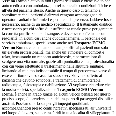
Verano Roma
è attivo in tutti i giorni dell’anno e viene svolto con
auto medica o con ambulanza, in relazione alle condizioni fisiche e
all’età del paziente stesso. Anche in questo caso ci teniamo a
sottolineare che i pazienti dializzati vengono accompagnati da
operatori sanitari e infermieri esperti, con la presenza, laddove fosse
necessario, anche di un medico specializzato. Il trattamento dialitico
è necessario per chi soffre di insufficienza renale grave per garantire
la corretta purificazione del sangue, e deve essere effettuata con
regolarità, in alcuni casi anche quotidianamente. Il personale del
servizio ambulanza, specializzato anche nel
Trasporto ECMO
Verano Roma
, che mettiamo in campo offre ai pazienti non solo
un’elevata professionalità, ma anche un’atmosfera di comfort e
relax, instaurando un rapporto amichevole, e permette loro di
svolgere una vita normale, grazie alla puntualità e alla professionalità
con cui viene effettuato il trasferimento nelle strutture sanitarie,
limitando al minimo indispensabile il tempo di percorrenza verso di
esse e al ritorno verso casa. Lo stesso servizio viene offerto ai
pazienti che devono sottoporsi a trattamenti di chemioterapia,
radioterapia, fisioterapia e riabilitazione. Vi vogliamo ricordare che
la nostra società, specializzata nel
Trasporto ECMO Verano
Roma
, è anche in grado grazie ad alcuni veicoli pensati per questo
preciso scopo, di prendersi cura del trasporto di passeggeri disabili e
anziani. Possiamo farlo sia per gli impegni quotidiani,
accompagnandoli presso centri ricreativi specializzati, all’università,
nel luogo di lavoro, sia per trasferirli in una località di villeggiatura. I