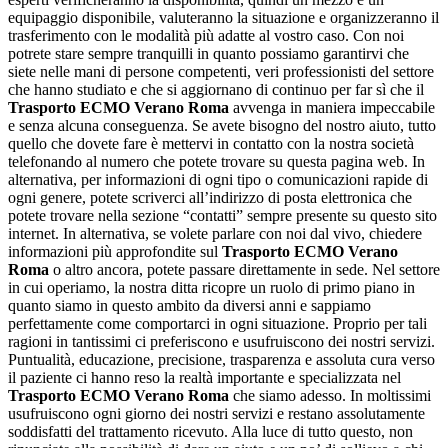
equipaggio disponibile, valuteranno la situazione e organizzeranno il
trasferimento con le modalità più adatte al vostro caso. Con noi
potrete stare sempre tranquilli in quanto possiamo garantirvi che
siete nelle mani di persone competenti, veri professionisti del settore
che hanno studiato e che si aggiornano di continuo per far sì che il
Trasporto ECMO Verano Roma
avvenga in maniera impeccabile
e senza alcuna conseguenza. Se avete bisogno del nostro aiuto, tutto
quello che dovete fare è mettervi in contatto con la nostra società
telefonando al numero che potete trovare su questa pagina web. In
alternativa, per informazioni di ogni tipo o comunicazioni rapide di
ogni genere, potete scriverci all’indirizzo di posta elettronica che
potete trovare nella sezione “contatti” sempre presente su questo sito
internet. In alternativa, se volete parlare con noi dal vivo, chiedere
informazioni più approfondite sul
Trasporto ECMO Verano
Roma
o altro ancora, potete passare direttamente in sede. Nel settore
in cui operiamo, la nostra ditta ricopre un ruolo di primo piano in
quanto siamo in questo ambito da diversi anni e sappiamo
perfettamente come comportarci in ogni situazione. Proprio per tali
ragioni in tantissimi ci preferiscono e usufruiscono dei nostri servizi.
Puntualità, educazione, precisione, trasparenza e assoluta cura verso
il paziente ci hanno reso la realtà importante e specializzata nel
Trasporto ECMO Verano Roma
che siamo adesso. In moltissimi
usufruiscono ogni giorno dei nostri servizi e restano assolutamente
soddisfatti del trattamento ricevuto. Alla luce di tutto questo, non