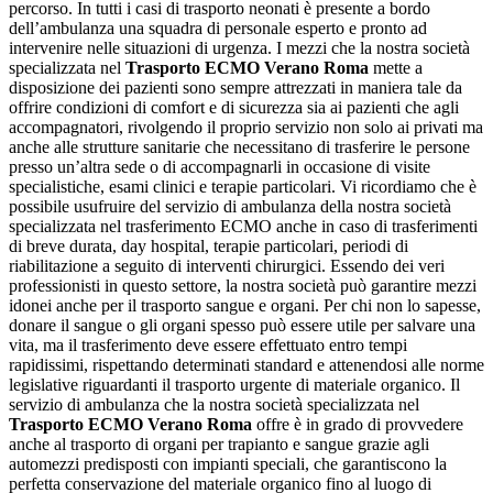
percorso. In tutti i casi di trasporto neonati è presente a bordo
dell’ambulanza una squadra di personale esperto e pronto ad
intervenire nelle situazioni di urgenza. I mezzi che la nostra società
specializzata nel
Trasporto ECMO Verano Roma
mette a
disposizione dei pazienti sono sempre attrezzati in maniera tale da
offrire condizioni di comfort e di sicurezza sia ai pazienti che agli
accompagnatori, rivolgendo il proprio servizio non solo ai privati ma
anche alle strutture sanitarie che necessitano di trasferire le persone
presso un’altra sede o di accompagnarli in occasione di visite
specialistiche, esami clinici e terapie particolari. Vi ricordiamo che è
possibile usufruire del servizio di ambulanza della nostra società
specializzata nel trasferimento ECMO anche in caso di trasferimenti
di breve durata, day hospital, terapie particolari, periodi di
riabilitazione a seguito di interventi chirurgici. Essendo dei veri
professionisti in questo settore, la nostra società può garantire mezzi
idonei anche per il trasporto sangue e organi. Per chi non lo sapesse,
donare il sangue o gli organi spesso può essere utile per salvare una
vita, ma il trasferimento deve essere effettuato entro tempi
rapidissimi, rispettando determinati standard e attenendosi alle norme
legislative riguardanti il trasporto urgente di materiale organico. Il
servizio di ambulanza che la nostra società specializzata nel
Trasporto ECMO Verano Roma
offre è in grado di provvedere
anche al trasporto di organi per trapianto e sangue grazie agli
automezzi predisposti con impianti speciali, che garantiscono la
perfetta conservazione del materiale organico fino al luogo di