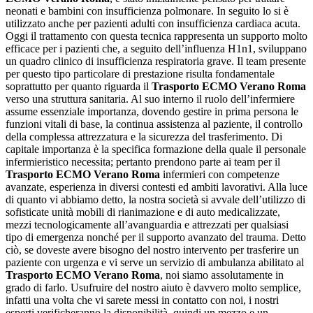
neonati e bambini con insufficienza polmonare. In seguito lo si è
utilizzato anche per pazienti adulti con insufficienza cardiaca acuta.
Oggi il trattamento con questa tecnica rappresenta un supporto molto
efficace per i pazienti che, a seguito dell’influenza H1n1, sviluppano
un quadro clinico di insufficienza respiratoria grave. Il team presente
per questo tipo particolare di prestazione risulta fondamentale
soprattutto per quanto riguarda il
Trasporto ECMO Verano Roma
verso una struttura sanitaria. Al suo interno il ruolo dell’infermiere
assume essenziale importanza, dovendo gestire in prima persona le
funzioni vitali di base, la continua assistenza al paziente, il controllo
della complessa attrezzatura e la sicurezza del trasferimento. Di
capitale importanza è la specifica formazione della quale il personale
infermieristico necessita; pertanto prendono parte ai team per il
Trasporto ECMO Verano Roma
infermieri con competenze
avanzate, esperienza in diversi contesti ed ambiti lavorativi. Alla luce
di quanto vi abbiamo detto, la nostra società si avvale dell’utilizzo di
sofisticate unità mobili di rianimazione e di auto medicalizzate,
mezzi tecnologicamente all’avanguardia e attrezzati per qualsiasi
tipo di emergenza nonché per il supporto avanzato del trauma. Detto
ciò, se doveste avere bisogno del nostro intervento per trasferire un
paziente con urgenza e vi serve un servizio di ambulanza abilitato al
Trasporto ECMO Verano Roma
, noi siamo assolutamente in
grado di farlo. Usufruire del nostro aiuto è davvero molto semplice,
infatti una volta che vi sarete messi in contatto con noi, i nostri
esperti verificheranno la disponibilità, quindi un mezzo e un