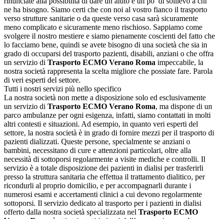
rinunciate alla possibilità di dare un aiuto e un po’ di sollievo a chi
ne ha bisogno. Siamo certi che con noi al vostro fianco il trasporto
verso strutture sanitarie o da queste verso casa sarà sicuramente
meno complicato e sicuramente meno rischioso. Sappiamo come
svolgere il nostro mestiere e siamo pienamente coscienti del fatto che
lo facciamo bene, quindi se avete bisogno di una società che sia in
grado di occuparsi del trasporto pazienti, disabili, anziani o che offra
un servizio di
Trasporto ECMO Verano Roma
impeccabile, la
nostra società rappresenta la scelta migliore che possiate fare. Parola
di veri esperti del settore.
Tutti i nostri servizi più nello specifico
La nostra società non mette a disposizione solo ed esclusivamente
un servizio di
Trasporto ECMO Verano Roma
, ma dispone di un
parco ambulanze per ogni esigenza, infatti, siamo contattati in molti
altri contesti e situazioni. Ad esempio, in quanto veri esperti del
settore, la nostra società è in grado di fornire mezzi per il trasporto di
pazienti dializzati. Queste persone, specialmente se anziani o
bambini, necessitano di cure e attenzioni particolari, oltre alla
necessità di sottoporsi regolarmente a visite mediche e controlli. Il
servizio è a totale disposizione dei pazienti in dialisi per trasferirli
presso la struttura sanitaria che effettua il trattamento dialitico, per
ricondurli al proprio domicilio, e per accompagnarli durante i
numerosi esami e accertamenti clinici a cui devono regolarmente
sottoporsi. Il servizio dedicato al trasporto per i pazienti in dialisi
offerto dalla nostra società specializzata nel
Trasporto ECMO