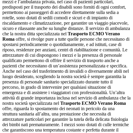
mezzi e l’ambulanza privata, nel caso di pazienti particolari,
predisposti per il trasporto dei disabili sono forniti di ogni comfort,
permettono ai passeggeri di accedere direttamente sulla sedia a
rotelle, sono dotati di sedili comodi e sicuri e di impianto di
riscaldamento e climatizzazione, per garantire un viaggio piacevole,
sicuro e rilassante anche su lunghe distanze. Il servizio di ambulanza
che la nostra ditta specializzata nel
Trasporto ECMO Verano
Roma
offre, si rivolge pure a tutte quelle persone che necessitano di
spostarsi periodicamente o quotidianamente, e ad istituti, case di
riposo, residenze per anziani, centri di riabilitazione e comunità. Le
attrezzature di cui dispongono i mezzi e la presenza di personale
qualificato permettono di offrire il servizio di trasporto anche a
pazienti che necessitano di un’assistenza personalizzata e specifica.
Anche nel caso del trasferimento di invalidi o diversamente abili nel
luogo desiderato, scegliendo la nostra società è sempre garantita la
presenza di personale sanitario specializzato durante tutto il
percorso, in grado di intervenire per qualsiasi situazione di
emergenza e di assistere i viaggiatori con professionalità. Un’altra
attività di grande importanza inclusa nel servizio di ambulanza che la
nostra società specializzata nel
Trasporto ECMO Verano Roma
offre, riguarda lo spostamento dei neonati in pericolo da una
struttura sanitaria all’altra, una prestazione che necessita di
attrezzature particolari per garantire la tutela della delicata fisiologia
dei bimbi nati prematuramente. I mezzi sono dotati di culle termiche
che garantiscono una temperatura costante e perfetta durante il